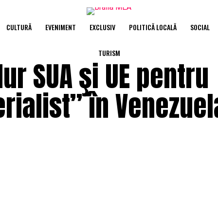
CULTURĂ
EVENIMENT
EXCLUSIV
POLITICĂ LOCALĂ
SOCIAL
TURISM
dur SUA şi UE pentru
ialist” în Venezuela