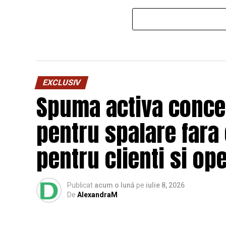
EXCLUSIV
Spuma activa concen
pentru spalare fara
pentru clienti si op
Publicat
acum o lună
pe
iulie 8, 2026
De
AlexandraM