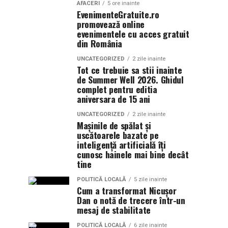
AFACERI
5 ore inainte
EvenimenteGratuite.ro
promovează online
evenimentele cu acces gratuit
din România
UNCATEGORIZED
2 zile inainte
Tot ce trebuie sa stii inainte
de Summer Well 2026. Ghidul
complet pentru editia
aniversara de 15 ani
UNCATEGORIZED
2 zile inainte
Mașinile de spălat și
uscătoarele bazate pe
inteligență artificială îți
cunosc hainele mai bine decât
tine
POLITICĂ LOCALĂ
5 zile inainte
Cum a transformat Nicușor
Dan o notă de trecere într-un
mesaj de stabilitate
POLITICĂ LOCALĂ
6 zile inainte