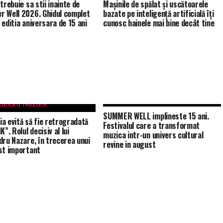
trebuie sa stii inainte de
Mașinile de spălat și uscătoarele
 Well 2026. Ghidul complet
bazate pe inteligență artificială îți
 editia aniversara de 15 ani
cunosc hainele mai bine decât tine
SUMMER WELL implineste 15 ani.
a evită să fie retrogradată
Festivalul care a transformat
K”. Rolul decisiv al lui
muzica intr-un univers cultural
dru Nazare, în trecerea unui
revine in august
st important