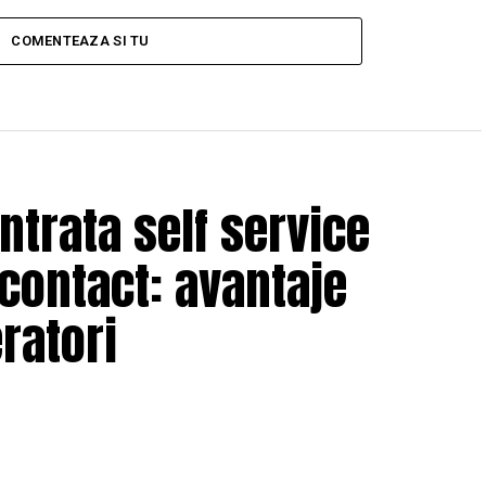
COMENTEAZA SI TU
trata self service
 contact: avantaje
eratori