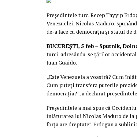
Preşedintele turc, Recep Tayyip Erdog
Venezuelei, Nicolas Maduro, spunând c
de-a face cu democrația și statul de d
BUCUREŞTI, 5 feb – Sputnik, Doina
turci, adresându-se țărilor occidental
Juan Guaido.
„Este Venezuela a voastră? Cum înlătu
Cum puteţi transfera puterile preziden
democrația?”, a declarat preşedintele
Preşedintele a mai spus că Occidentul
înlăturarea lui Nicolas Maduro de la 
forţa are dreptate”. Erdogan a sublini