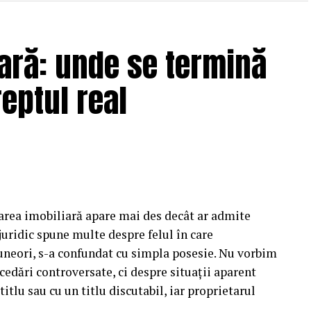
i calitati esentiale: densitate mare pentru
ute pentru timp de actiune, putere de inmuiere
ară: unde se termină
calitati, masina iesita din program va avea urme
 spuma pe o suprafata cu noroi uscat si sa vezi cat
eptul real
ramane jumatate din murdarie, spuma nu este
delicate
elor, senzorii, plasticul negru lucios si zonele cu
usor alcalin si nu ataca aceste suprafete. Jetul de
u maxima, pentru a nu forta apa sub capace.
area imobiliară apare mai des decât ar admite
tribuie apa uniform, fara presiune directionata.
juridic spune multe despre felul în care
reduc semnificativ riscul de reclamatii pe
, uneori, s-a confundat cu simpla posesie. Nu vorbim
cedări controversate, ci despre situații aparent
itlu sau cu un titlu discutabil, iar proprietarul
im touchless