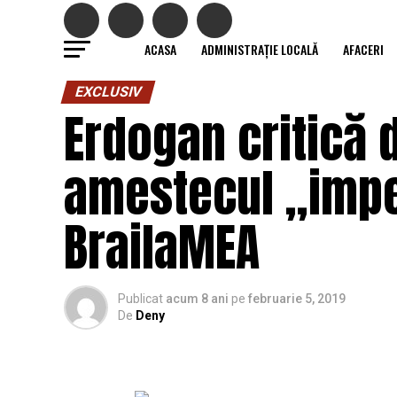
ACASA
ADMINISTRAȚIE LOCALĂ
AFACERI
EXCLUSIV
Erdogan critică 
amestecul „imper
BrailaMEA
Publicat
acum 8 ani
pe
februarie 5, 2019
De
Deny