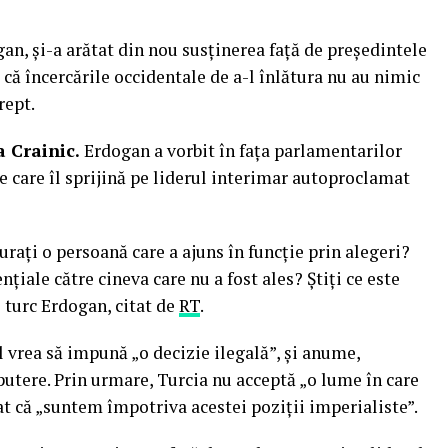
an, și-a arătat din nou susţinerea faţă de președintele
ă încercările occidentale de a-l înlătura nu au nimic
rept.
 Crainic.
Erdogan a vorbit în fața parlamentarilor
e care îl sprijină pe liderul interimar autoproclamat
raţi o persoană care a ajuns în funcţie prin alegeri?
țiale către cineva care nu a fost ales? Știți ce este
 turc Erdogan, citat de
RT
.
 vrea să impună „o decizie ilegală”, şi anume,
putere. Prin urmare, Turcia nu acceptă „o lume în care
at că „suntem împotriva acestei poziții imperialiste”.