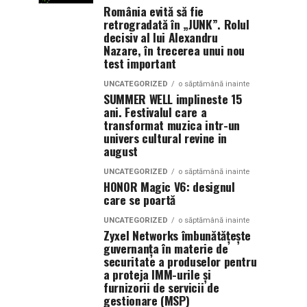
România evită să fie
retrogradată în „JUNK”. Rolul
decisiv al lui Alexandru
Nazare, în trecerea unui nou
test important
UNCATEGORIZED
o săptămână inainte
SUMMER WELL implineste 15
ani. Festivalul care a
transformat muzica intr-un
univers cultural revine in
august
UNCATEGORIZED
o săptămână inainte
HONOR Magic V6: designul
care se poartă
UNCATEGORIZED
o săptămână inainte
Zyxel Networks îmbunătățește
guvernanța în materie de
securitate a produselor pentru
a proteja IMM-urile și
furnizorii de servicii de
gestionare (MSP)