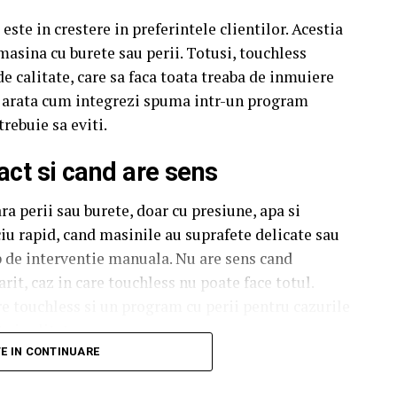
este in crestere in preferintele clientilor. Acestia
a masina cu burete sau perii. Totusi, touchless
e calitate, care sa faca toata treaba de inmuiere
ti arata cum integrezi spuma intr-un program
trebuie sa eviti.
act si cand are sens
a perii sau burete, doar cu presiune, apa si
ciu rapid, cand masinile au suprafete delicate sau
mp de interventie manuala. Nu are sens cand
rit, caz in care touchless nu poate face totul.
e touchless si un program cu perii pentru cazurile
si calitate.
TE IN CONTINUARE
puma pentru touchless