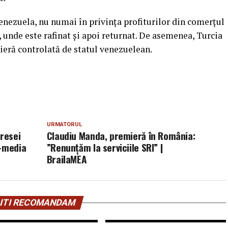
Venezuela, nu numai în privinţa profiturilor din comerțul
, unde este rafinat şi apoi returnat. De asemenea, Turcia
lieră controlată de statul venezuelean.
URMATORUL
presei
Claudiu Manda, premieră în România:
s-media
”Renunţăm la serviciile SRI” |
BrailaMEA
ITI RECOMANDAM