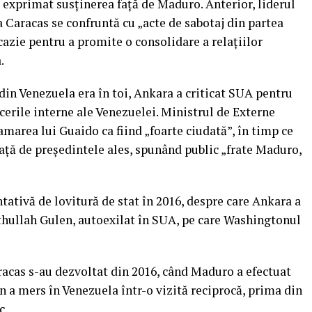
exprimat susţinerea faţă de Maduro. Anterior, liderul
la Caracas se confruntă cu „acte de sabotaj din partea
cazie pentru a promite o consolidare a relaţiilor
.
a din Venezuela era în toi, Ankara a criticat SUA pentru
cerile interne ale Venezuelei. Ministrul de Externe
area lui Guaido ca fiind „foarte ciudată”, în timp ce
aţă de președintele ales, spunând public „frate Maduro,
tativă de lovitură de stat în 2016, despre care Ankara a
Fethullah Gulen, autoexilat în SUA, pe care Washingtonul
aracas s-au dezvoltat din 2016, când Maduro a efectuat
an a mers în Venezuela într-o vizită reciprocă, prima din
c.