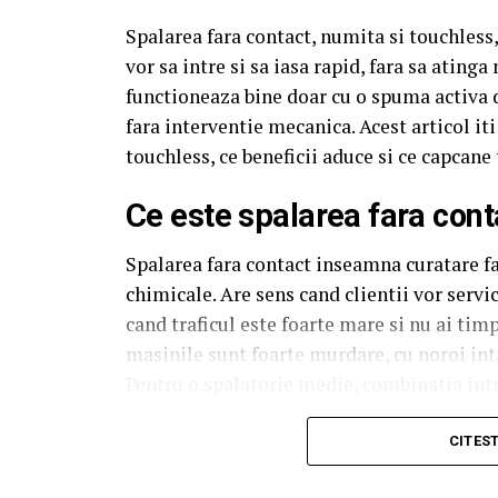
Spalarea fara contact, numita si touchless, 
vor sa intre si sa iasa rapid, fara sa ating
functioneaza bine doar cu o spuma activa d
fara interventie mecanica. Acest articol i
touchless, ce beneficii aduce si ce capcane 
Ce este spalarea fara cont
Spalarea fara contact inseamna curatare far
chimicale. Are sens cand clientii vor servi
cand traficul este foarte mare si nu ai ti
masinile sunt foarte murdare, cu noroi inta
Pentru o spalatorie medie, combinatia intr
extreme da cel mai bun echilibru intre cost 
CITES
Ce trebuie sa contina o s