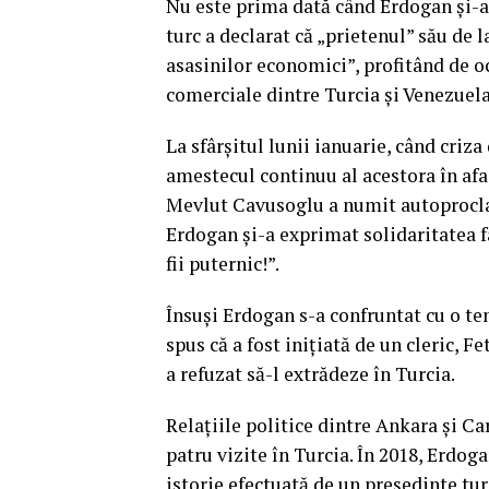
Nu este prima dată când Erdogan şi-a 
turc a declarat că „prietenul” său de 
asasinilor economici”, profitând de o
comerciale dintre Turcia și Venezuela
La sfârșitul lunii ianuarie, când criz
amestecul continuu al acestora în afa
Mevlut Cavusoglu a numit autoproclam
Erdogan și-a exprimat solidaritatea f
fii puternic!”.
Însuşi Erdogan s-a confruntat cu o ten
spus că a fost iniţiată de un cleric, 
a refuzat să-l extrădeze în Turcia.
Relațiile politice dintre Ankara și C
patru vizite în Turcia. În 2018, Erdog
istorie efectuată de un preşedinte tur