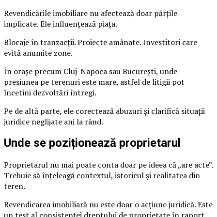
Revendicările imobiliare nu afectează doar părțile
implicate. Ele influențează piața.
Blocaje în tranzacții. Proiecte amânate. Investitori care
evită anumite zone.
În orașe precum Cluj-Napoca sau București, unde
presiunea pe terenuri este mare, astfel de litigii pot
încetini dezvoltări întregi.
Pe de altă parte, ele corectează abuzuri și clarifică situații
juridice neglijate ani la rând.
Unde se poziționează proprietarul
Proprietarul nu mai poate conta doar pe ideea că „are acte”.
Trebuie să înțeleagă contextul, istoricul și realitatea din
teren.
Revendicarea imobiliară nu este doar o acțiune juridică. Este
un test al consistenței dreptului de proprietate în raport