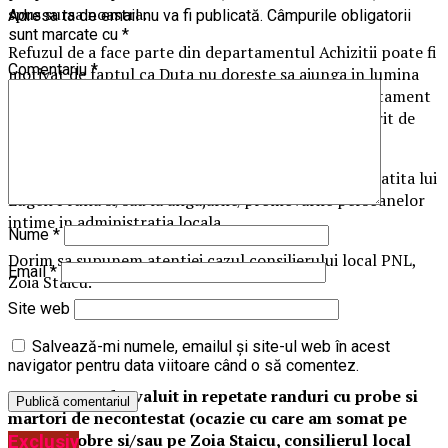
spus sursa noastra.
Adresa ta de email nu va fi publicată.
Câmpurile obligatorii
sunt marcate cu
*
Refuzul de a face parte din departamentul Achizitii poate fi
Comentariu
*
motivat de faptul ca Duta nu doreste sa ajunga in lumina
reflectoarelor, cunoscut fiind faptul ca acest departament
a fost intotdeauna unul controversat si, deci, urmarit de
presa locala”, dezvaluiau cei de la
ph-online.ro/
.
Dar, in acest articol NU dorim sa ne referim la caracatita lui
Eugen Pruna si/sau la angajarile/promovarile persoanelor
intime in administratia locala.
Nume
*
Dorim sa supunem atentiei cazul consilierului local PNL,
Email
*
Zoia Staicu.
Site web
Salvează-mi numele, emailul și site-ul web în acest
navigator pentru data viitoare când o să comentez.
Asa cum am dezvaluit in repetate randuri cu probe si
martori de necontestat (ocazie cu care am somat pe
Adrian Dobre si/sau pe Zoia Staicu, consilierul local
Exclusiv