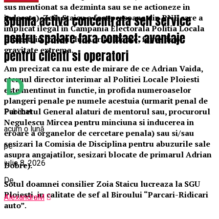
sus mentionat sa dezminta sau se ne actioneze in
Spuma activa concentrata self service
judecata), Zoia Staicu a fost persoana din PNL care a
implicat ilegal in Campania Electorala Politia Locala
pentru spalare fara contact: avantaje
Ploiesti in folosul lui Adrian Dobre, fapte de o
gravitate extrema.
pentru clienti si operatori
Am precizat ca nu este de mirare de ce Adrian Vaida,
eternul director interimar al Politiei Locale Ploiesti
este mentinut in functie, in profida numeroaselor
plangeri penale pe numele acestuia (urmarit penal de
Parchetul General alaturi de mentorul sau, procurorul
Publicat
Negulescu Mircea pentru minciuna si inducerea in
acum o lună
eroare a organelor de cercetare penala) sau si/sau
sesizari la Comisia de Disciplina pentru abuzurile sale
pe
asupra angajatilor, sesizari blocate de primarul Adrian
iulie 8, 2026
Dobre).
De
Sotul doamnei consilier Zoia Staicu lucreaza la SGU
Ploiesti, in calitate de sef al Biroului “Parcari-Ridicari
AlexandraM
auto”.