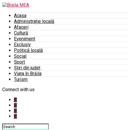
Acasa
Administrație locală
Afaceri
Cultură
Eveniment
Exclusiv
Politică locală
Social
Sport
Știri din județ
Viața în Brăila
Turism
Connect with us