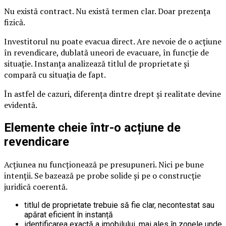
Nu există contract. Nu există termen clar. Doar prezența
fizică.
Investitorul nu poate evacua direct. Are nevoie de o acțiune
în revendicare, dublată uneori de evacuare, în funcție de
situație. Instanța analizează titlul de proprietate și
compară cu situația de fapt.
În astfel de cazuri, diferența dintre drept și realitate devine
evidentă.
Elemente cheie într-o acțiune de
revendicare
Acțiunea nu funcționează pe presupuneri. Nici pe bune
intenții. Se bazează pe probe solide și pe o construcție
juridică coerentă.
titlul de proprietate trebuie să fie clar, necontestat sau
apărat eficient în instanță
identificarea exactă a imobilului, mai ales în zonele unde