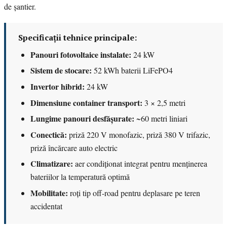
de șantier.
Specificații tehnice principale:
Panouri fotovoltaice instalate:
24 kW
Sistem de stocare:
52 kWh baterii LiFePO4
Invertor hibrid:
24 kW
Dimensiune container transport:
3 × 2,5 metri
Lungime panouri desfășurate:
~60 metri liniari
Conectică:
priză 220 V monofazic, priză 380 V trifazic,
priză încărcare auto electric
Climatizare:
aer condiționat integrat pentru menținerea
bateriilor la temperatură optimă
Mobilitate:
roți tip off-road pentru deplasare pe teren
accidentat