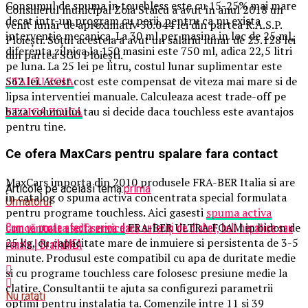
Consumul de spuma in touchless este cu 15-25% mai mare
Consilierul municipal Zoia Staicu a avut în anul 2018 un
decat intr-un program cu perii, pentru ca nu exista
venit lunar de aproximativ 50.044 lei din partea R.A.S.P.
interventie mecanica. La 30 ml per masina in loc de 25 ml,
Ploiești. Soțul acesteia a avut un salariu lunar de 23.128 lei
diferenta zilnica la 150 masini este 750 ml, adica 22,5 litri
din partea SGU Ploiești.
pe luna. La 25 lei pe litru, costul lunar suplimentar este
562 lei. Acest cost este compensat de viteza mai mare si de
STAICU ZOIA
lipsa interventiei manuale. Calculeaza acest trade-off pe
baza volumului tau si decide daca touchless este avantajos
STOICA ZOICA
pentru tine.
Ce ofera MaxCars pentru spalare fara contact
MaxCars importa din 2010 produsele FRA-BER Italia si are
Articole pe aceiasi tema:
prima
in catalog o spuma activa concentrata special formulata
Urmatorul
pentru programe touchless. Aici gasesti
spuma activa
Cum vă poate afecta gripa dacă suferiți de diabet, boli hepatice sau
concentrata self service
FRA-BER ULTRA FOAM in bidon de
25 kg, cu capacitate mare de inmuiere si persistenta de 3-5
renale | BrailaMEA
minute. Produsul este compatibil cu apa de duritate medie
si cu programe touchless care folosesc presiune medie la
clatire. Consultantii te ajuta sa configurezi parametrii
Nu ratati
optimi pentru instalatia ta. Comenzile intre 11 si 39