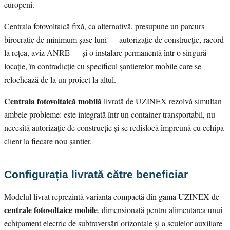
europeni.
Centrala fotovoltaică fixă, ca alternativă, presupune un parcurs
birocratic de minimum șase luni — autorizație de construcție, racord
la rețea, aviz ANRE — și o instalare permanentă într-o singură
locație, în contradicție cu specificul șantierelor mobile care se
relochează de la un proiect la altul.
Centrala fotovoltaică mobilă
livrată de UZINEX rezolvă simultan
ambele probleme: este integrată într-un container transportabil, nu
necesită autorizație de construcție și se redislocă împreună cu echipa
client la fiecare nou șantier.
Configurația livrată către beneficiar
Modelul livrat reprezintă varianta compactă din gama UZINEX de
centrale fotovoltaice mobile
, dimensionată pentru alimentarea unui
echipament electric de subtraversări orizontale și a sculelor auxiliare