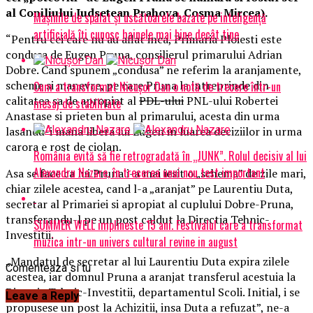
al Coniliului Judsetean Prahova, Cosma Mircea).
Mașinile de spălat și uscătoarele bazate pe inteligență
artificială îți cunosc hainele mai bine decât tine
“Pentru cei care nu au aflat inca, Primaria Ploiesti este
condusa de Eugen Pruna, consilierul primarului Adrian
Dobre. Cand spunem „condusa” ne referim la aranjamente,
scheme si manevre, pe care Pruna la intreprinde din
Cum a transformat Nicușor Dan o notă de trecere într-un
calitatea sa de apropiat al
PDL-ului
PNL-ului Robertei
mesaj de stabilitate
Anastase si prieten bun al primarului, acesta din urma
lasandu-i mana libera lui Eugen in luarea deciziilor in urma
carora e rost de ciolan.
România evită să fie retrogradată în „JUNK”. Rolul decisiv al lui
Alexandru Nazare, în trecerea unui nou test important
Asa se face ca lui Pruna i-a mai iesit o „schema” de zile mari,
chiar zilele acestea, cand l-a „aranjat” pe Laurentiu Duta,
secretar al Primariei si apropiat al cuplului Dobre-Pruna,
transferandu-l pe un post caldut la Directia Tehnic-
SUMMER WELL implineste 15 ani. Festivalul care a transformat
Investitii.
muzica intr-un univers cultural revine in august
„Mandatul de secretar al lui Laurentiu Duta expira zilele
Comenteaza si tu
acestea, iar domnul Pruna a aranjat transferul acestuia la
Directia Tehnic-Investitii, departamentul Scoli. Initial, i se
Leave a Reply
propusese un post la Achizitii, insa Duta a refuzat”, ne-a