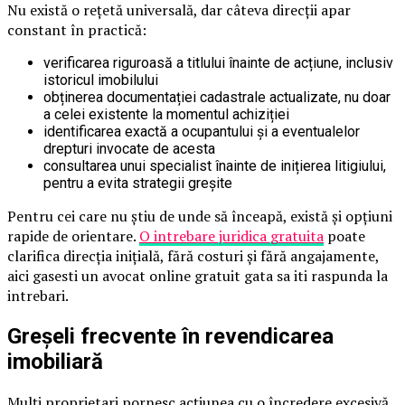
Nu există o rețetă universală, dar câteva direcții apar
constant în practică:
verificarea riguroasă a titlului înainte de acțiune, inclusiv
istoricul imobilului
obținerea documentației cadastrale actualizate, nu doar
a celei existente la momentul achiziției
identificarea exactă a ocupantului și a eventualelor
drepturi invocate de acesta
consultarea unui specialist înainte de inițierea litigiului,
pentru a evita strategii greșite
Pentru cei care nu știu de unde să înceapă, există și opțiuni
rapide de orientare.
O intrebare juridica gratuita
poate
clarifica direcția inițială, fără costuri și fără angajamente,
aici gasesti un avocat online gratuit gata sa iti raspunda la
intrebari.
Greșeli frecvente în revendicarea
imobiliară
Mulți proprietari pornesc acțiunea cu o încredere excesivă