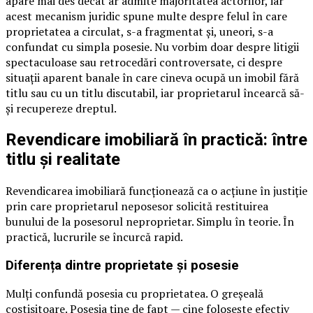
apare mai des decât ar admite majoritatea actorilor, iar
acest mecanism juridic spune multe despre felul în care
proprietatea a circulat, s-a fragmentat și, uneori, s-a
confundat cu simpla posesie. Nu vorbim doar despre litigii
spectaculoase sau retrocedări controversate, ci despre
situații aparent banale în care cineva ocupă un imobil fără
titlu sau cu un titlu discutabil, iar proprietarul încearcă să-
și recupereze dreptul.
Revendicare imobiliară în practică: între
titlu și realitate
Revendicarea imobiliară funcționează ca o acțiune în justiție
prin care proprietarul neposesor solicită restituirea
bunului de la posesorul neproprietar. Simplu în teorie. În
practică, lucrurile se încurcă rapid.
Diferența dintre proprietate și posesie
Mulți confundă posesia cu proprietatea. O greșeală
costisitoare. Posesia ține de fapt — cine folosește efectiv