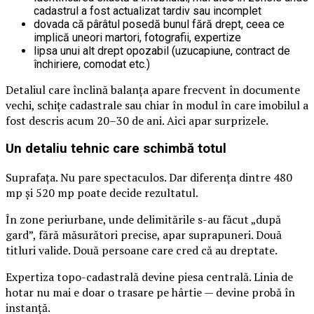
cadastrul a fost actualizat tardiv sau incomplet
dovada că pârâtul posedă bunul fără drept, ceea ce
implică uneori martori, fotografii, expertize
lipsa unui alt drept opozabil (uzucapiune, contract de
închiriere, comodat etc.)
Detaliul care înclină balanța apare frecvent în documente
vechi, schițe cadastrale sau chiar în modul în care imobilul a
fost descris acum 20–30 de ani. Aici apar surprizele.
Un detaliu tehnic care schimbă totul
Suprafața. Nu pare spectaculos. Dar diferența dintre 480
mp și 520 mp poate decide rezultatul.
În zone periurbane, unde delimitările s-au făcut „după
gard”, fără măsurători precise, apar suprapuneri. Două
titluri valide. Două persoane care cred că au dreptate.
Expertiza topo-cadastrală devine piesa centrală. Linia de
hotar nu mai e doar o trasare pe hârtie — devine probă în
instanță.