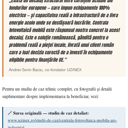
„Există un decalaj structural între cerințele actuale ale
fondurilor europene — care impun echipamente 100%
electrice — și capacitatea reală a infrastructurii de a livra
energie acolo unde se desfășoară lucrările. Centrala
fotovoltaică mobilă este răspunsul nostru concret la acest
decalaj. Este o soluție românească, gândită pentru o
problemă reală a pieței locale, livrată unui client român
care a luat decizia corectă de a investi în echipamente
eligibile pentru finanțările UE.”
Andrei-Sorin Baciu
, co-fondator
UZINEX
Pentru un studiu de caz tehnic complet, cu fotografii și detalii
suplimentare despre implementarea la beneficiar, vezi:
Sursa originală — studiu de caz detaliat:
🔗
www.uzinex.ro/studii-de-caz/centrala-fotovoltaica-mobila-ars-
industrial