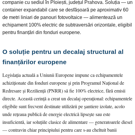
companie cu sediul în Ploiești, județul Prahova. Soluția — un
container expandabil care se desfășoară pe aproximativ 60
de metri liniari de panouri fotovoltaice — alimentează un
echipament 100% electric de subtraversări orizontale, eligibil
pentru finanțări din fonduri europene.
O soluție pentru un decalaj structural al
finanțărilor europene
Legislația actuală a Uniunii Europene impune ca echipamentele
achiziționate din fonduri europene și prin Programul Național de
Redresare și Reziliență (PNRR) să fie 100% electrice, fără emisii
directe. Această cerință a creat un decalaj operațional: echipamentele
eligibile sunt frecvent destinate utilizării pe șantiere izolate, acolo
unde rețeaua publică de energie electrică lipsește sau este
insuficientă, iar soluțiile clasice de alimentare — generatoarele diesel
— contravin chiar principiului pentru care s-au cheltuit banii