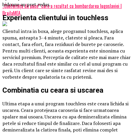
bidoane au pret redus.
„Conferința de pace” care a rezultat cu bombardarea Iugoslaviei |
BrailaMEA
Experienta clientului in touchless
Clientul intra in boxa, alege programul touchless, aplica
spuma, asteapta 3-4 minute, clateste si pleaca. Fara
contact, fara efort, fara reziduuri de burete pe caroserie.
Pentru multi clienti, aceasta experienta este sinonima cu
serviciul premium. Perceptia de calitate este mai mare chiar
daca rezultatul final este similar cu cel al unui program cu
perii. Un client care se simte rasfatat revine mai des si
vorbeste despre spalatoria ta cu prietenii.
Combinatia cu ceara si uscarea
Ultima etapa a unui program touchless este ceara lichida si
uscarea. Ceara protejeaza caroseria si face urmatoarea
spalare mai usoara. Uscarea cu apa demineralizata elimina
petele si reduce timpul de finalizare. Daca folosesti apa
demineralizata la clatirea finala, poti elimina complet