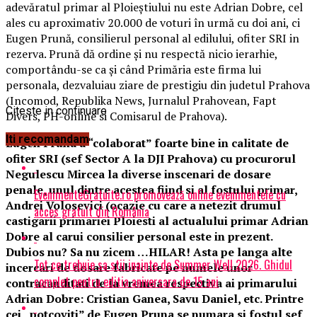
adevăratul primar al Ploieştiului nu este Adrian Dobre, cel
ales cu aproximativ 20.000 de voturi în urmă cu doi ani, ci
Eugen Prună, consilierul personal al edilului, ofiter SRI in
rezerva. Prună dă ordine şi nu respectă nicio ierarhie,
comportându-se ca şi când Primăria este firma lui
personala, dezvaluiau ziare de prestigiu din judetul Prahova
(Incomod, Republika News, Jurnalul Prahovean, Fapt
Citeste in continuare
Divers, PH-online si Comisarul de Prahova).
Iti recomandam
Eugen Pruna a “colaborat” foarte bine in calitate de
ofiter SRI (sef Sector A la DJI Prahova) cu procurorul
Negulescu Mircea la diverse inscenari de dosare
penale, unul dintre acestea fiind si al fostului primar,
EvenimenteGratuite.ro promovează online evenimentele cu
Andrei Volosevici (ocazie cu care a netezit drumul
acces gratuit din România
castigarii primariei Ploiesti al actualului primar Adrian
Dobre al carui consilier personal este in prezent.
Dubios nu? Sa nu zicem …HILAR! Asta pe langa alte
Tot ce trebuie sa stii inainte de Summer Well 2026. Ghidul
incercari de dosare fabricate pe numele unor
complet pentru editia aniversara de 15 ani
contracanditati de la vremea respectiva ai primarului
Adrian Dobre: Cristian Ganea, Savu Daniel, etc. Printre
cei „potcoviti” de Eugen Pruna se numara si fostul sef