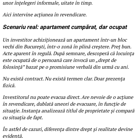
unor înțelegeri informale, uitate în timp.
Aici intervine acțiunea în revendicare.
Scenariu real: apartament cumpărat, dar ocupat
Un investitor achiziționează un apartament într-un bloc
vechi din București, într-o zonă în plină creștere. Preț bun.
Acte aparent în regulă. După semnare, descoperă că locuința
este ocupată de o persoană care invocă un „drept de
folosință” bazat pe o promisiune verbală din urmă cu ani.
Nu există contract. Nu există termen clar. Doar prezența
fizică.
Investitorul nu poate evacua direct. Are nevoie de o acțiune
în revendicare, dublată uneori de evacuare, în funcție de
situație. Instanța analizează titlul de proprietate și compară
cu situația de fapt.
În astfel de cazuri, diferența dintre drept și realitate devine
evidentă.