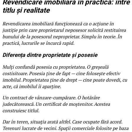
Revendicare imobiliară în practică: între
titlu și realitate
Revendicarea imobiliară funcționează ca o acțiune în
justiție prin care proprietarul neposesor solicită restituirea
bunului de la posesorul neproprietar. Simplu în teorie. În
practică, lucrurile se încurcă rapid.
Diferența dintre proprietate și posesie
Mulți confundă posesia cu proprietatea. O greșeală
costisitoare. Posesia ține de fapt — cine folosește efectiv
imobilul. Proprietatea ține de drept — cine poate dovedi, cu
acte, că imobilul îi aparține.
Un contract de vânzare-cumpărare. O hotărâre
judecătorească. Un certificat de moștenitor. Acestea
construiesc titlul.
Dar în teren, situația arată altfel. Case ocupate fără acord.
Terenuri lucrate de vecini. Spații comerciale folosite pe baza