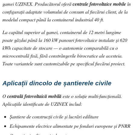
gamei UZINEX. Producătorul oferă
centrale fotovoltaice mobile
în
configurații adaptate volumului de consum al fiecărui client, de la
modelul compact până la containerul industrial 40 ft.
La capătul superior al gamei, containerul de 12 metri lungime
poate găzdui până la 160 kW panouri fotovoltaice instalate și 620
kWh capacitate de stocare — o autonomie comparabilă cu o
microcentrală fixă, fără constrângerile birocratice ale acesteia.
Toate variantele sunt customizabile pe specificul fiecărui proiect.
Aplicații dincolo de șantierele civile
O
centrală fotovoltaică mobilă
este o soluție multi-funcțională.
Aplicațiile identificate de UZINEX includ:
Șantiere de construcții civile și lucrări edilitare
Echipamente electrice alimentate pe fonduri europene și PNRR