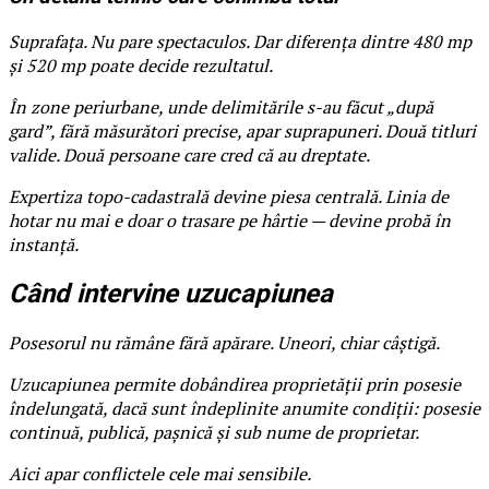
Suprafața. Nu pare spectaculos. Dar diferența dintre 480 mp
și 520 mp poate decide rezultatul.
În zone periurbane, unde delimitările s-au făcut „după
gard”, fără măsurători precise, apar suprapuneri. Două titluri
valide. Două persoane care cred că au dreptate.
Expertiza topo-cadastrală devine piesa centrală. Linia de
hotar nu mai e doar o trasare pe hârtie — devine probă în
instanță.
Când intervine uzucapiunea
Posesorul nu rămâne fără apărare. Uneori, chiar câștigă.
Uzucapiunea permite dobândirea proprietății prin posesie
îndelungată, dacă sunt îndeplinite anumite condiții: posesie
continuă, publică, pașnică și sub nume de proprietar.
Aici apar conflictele cele mai sensibile.