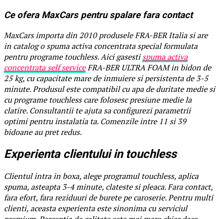
Ce ofera MaxCars pentru spalare fara contact
MaxCars importa din 2010 produsele FRA-BER Italia si are
in catalog o spuma activa concentrata special formulata
pentru programe touchless. Aici gasesti
spuma activa
concentrata self service
FRA-BER ULTRA FOAM in bidon de
25 kg, cu capacitate mare de inmuiere si persistenta de 3-5
minute. Produsul este compatibil cu apa de duritate medie si
cu programe touchless care folosesc presiune medie la
clatire. Consultantii te ajuta sa configurezi parametrii
optimi pentru instalatia ta. Comenzile intre 11 si 39
bidoane au pret redus.
Experienta clientului in touchless
Clientul intra in boxa, alege programul touchless, aplica
spuma, asteapta 3-4 minute, clateste si pleaca. Fara contact,
fara efort, fara reziduuri de burete pe caroserie. Pentru multi
clienti, aceasta experienta este sinonima cu serviciul
premium. Perceptia de calitate este mai mare chiar daca