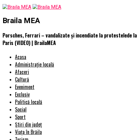
Braila MEA
Porsches, Ferrari – vandalizate și incendiate la protestelede la
Paris (VIDEO) | BrailaMEA
Acasa
Administrație locală
Afaceri
Cultură
Eveniment
Exclusiv
Politică locală
Social
Sport
Știri din județ
Viața în Brăila
Turism