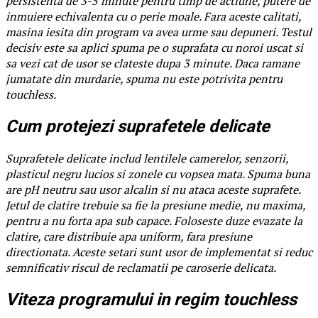
persistenta de 3-5 minute pentru timp de actiune, putere de
inmuiere echivalenta cu o perie moale. Fara aceste calitati,
masina iesita din program va avea urme sau depuneri. Testul
decisiv este sa aplici spuma pe o suprafata cu noroi uscat si
sa vezi cat de usor se clateste dupa 3 minute. Daca ramane
jumatate din murdarie, spuma nu este potrivita pentru
touchless.
Cum protejezi suprafetele delicate
Suprafetele delicate includ lentilele camerelor, senzorii,
plasticul negru lucios si zonele cu vopsea mata. Spuma buna
are pH neutru sau usor alcalin si nu ataca aceste suprafete.
Jetul de clatire trebuie sa fie la presiune medie, nu maxima,
pentru a nu forta apa sub capace. Foloseste duze evazate la
clatire, care distribuie apa uniform, fara presiune
directionata. Aceste setari sunt usor de implementat si reduc
semnificativ riscul de reclamatii pe caroserie delicata.
Viteza programului in regim touchless