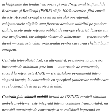
achiziționate din fonduri europene și prin Programul Național de
Redresare și Reziliență (PNRR) să fie 100% electrice, fără emisii
directe. Această cerință a creat un decalaj operațional:
echipamentele eligibile sunt frecvent destinate utilizării pe șantiere
izolate, acolo unde rețeaua publică de energie electrică lipsește sau
este insuficientă, iar soluțiile clasice de alimentare — generatoarele
diesel — contravin chiar principiului pentru care s-au cheltuit banii
europeni.
Centrala fotovoltaică fixă, ca alternativă, presupune un parcurs
birocratic de minimum șase luni — autorizație de construcție,
racord la rețea, aviz ANRE — și o instalare permanentă într-o
singură locație, în contradicție cu specificul șantierelor mobile care
se relochează de la un proiect la altul.
Centrala fotovoltaică mobilă
livrată de UZINEX rezolvă simultan
ambele probleme: este integrată într-un container transportabil, nu
necesită autorizație de construcție și se redislocă împreună cu