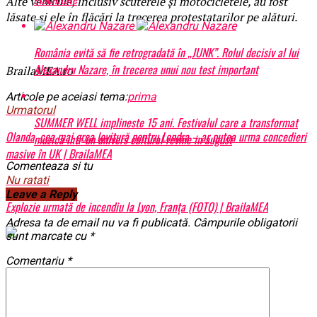
​Alte vehicule, inclusiv scuterele și motocicletele, au fost
lăsate şi ele în flăcări la trecerea protestatarilor pe alături.
România evită să fie retrogradată în „JUNK”. Rolul decisiv al lui
Alexandru Nazare, în trecerea unui nou test important
BrailaMEA.ro
Articole pe aceiasi tema:
prima
Urmatorul
SUMMER WELL implineste 15 ani. Festivalul care a transformat
Olanda, cea mai grea lovitură pentru Londra – ar putea urma concedieri
muzica intr-un univers cultural revine in august
masive în UK | BrailaMEA
Comenteaza si tu
Nu ratati
Leave a Reply
Explozie urmată de incendiu la Lyon, Franţa (FOTO) | BrailaMEA
Adresa ta de email nu va fi publicată.
Câmpurile obligatorii
sunt marcate cu
*
Comentariu
*