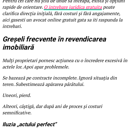
Pentru cei care nu știu de unde să înceapă, există și opțiuni
rapide de orientare.
O intrebare juridica gratuita
poate
clarifica direcția inițială, fără costuri și fără angajamente,
aici gasesti un avocat online gratuit gata sa iti raspunda la
intrebari.
Greșeli frecvente în revendicarea
imobiliară
Mulți proprietari pornesc acțiunea cu o încredere excesivă în
actele lor. Apoi apar problemele.
Se bazează pe contracte incomplete. Ignoră situația din
teren. Subestimează apărarea pârâtului.
Uneori, pierd.
Alteori, câștigă, dar după ani de proces și costuri
semnificative.
Iluzia „actului perfect”