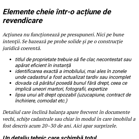
Elemente cheie într-o acțiune de
revendicare
Acțiunea nu funcționează pe presupuneri. Nici pe bune
intenții. Se bazează pe probe solide și pe o construcție
juridică coerentă.
titlul de proprietate trebuie să fie clar, necontestat sau
apărat eficient în instanță
identificarea exactă a imobilului, mai ales în zonele
unde cadastrul a fost actualizat tardiv sau incomplet
dovada că pârâtul posedă bunul fără drept, ceea ce
implică uneori martori, fotografii, expertize
lipsa unui alt drept opozabil (uzucapiune, contract de
închiriere, comodat etc.)
Detaliul care înclină balanța apare frecvent în documente
vechi, schițe cadastrale sau chiar în modul în care imobilul a
fost descris acum 20–30 de ani. Aici apar surprizele.
Un detaliu tehnic care schimbă totul