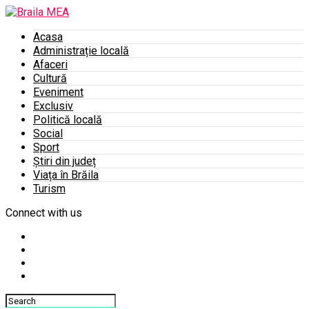
Acasa
Administrație locală
Afaceri
Cultură
Eveniment
Exclusiv
Politică locală
Social
Sport
Știri din județ
Viața în Brăila
Turism
Connect with us