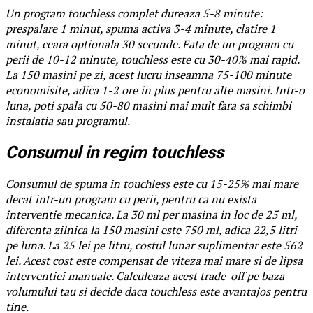
Un program touchless complet dureaza 5-8 minute:
prespalare 1 minut, spuma activa 3-4 minute, clatire 1
minut, ceara optionala 30 secunde. Fata de un program cu
perii de 10-12 minute, touchless este cu 30-40% mai rapid.
La 150 masini pe zi, acest lucru inseamna 75-100 minute
economisite, adica 1-2 ore in plus pentru alte masini. Intr-o
luna, poti spala cu 50-80 masini mai mult fara sa schimbi
instalatia sau programul.
Consumul in regim touchless
Consumul de spuma in touchless este cu 15-25% mai mare
decat intr-un program cu perii, pentru ca nu exista
interventie mecanica. La 30 ml per masina in loc de 25 ml,
diferenta zilnica la 150 masini este 750 ml, adica 22,5 litri
pe luna. La 25 lei pe litru, costul lunar suplimentar este 562
lei. Acest cost este compensat de viteza mai mare si de lipsa
interventiei manuale. Calculeaza acest trade-off pe baza
volumului tau si decide daca touchless este avantajos pentru
tine.