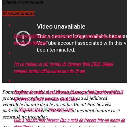
Citeste in continuare
Iti recomandam
EvenimenteGratuite.ro promovează online evenimentele cu acces
gratuit din România
Tot ce trebuie sa stii inainte de Summer Well 2026. Ghidul
complet pentru editia aniversara de 15 ani
Mașinile de spălat și uscătoarele bazate pe inteligență artificială
Pompierii au fost chemați să stingă incendiul provocat de
protestatari cu glugă pe cap, care păreau să jefuiască
îți cunosc hainele mai bine decât tine
vehiculele înainte de a le incendia. Un alt Porche avea
parbrizul spart de o bâtă de baseball metalică înainte ca și
acesta să fie incendiat.
Cum a transformat Nicușor Dan o notă de trecere într-un mesaj de
stabilitate