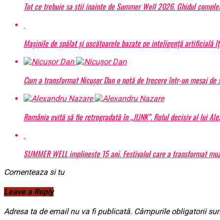
Tot ce trebuie sa stii inainte de Summer Well 2026. Ghidul complet
Mașinile de spălat și uscătoarele bazate pe inteligență artificială î
Cum a transformat Nicușor Dan o notă de trecere într-un mesaj de s
România evită să fie retrogradată în „JUNK”. Rolul decisiv al lui Al
SUMMER WELL implineste 15 ani. Festivalul care a transformat muzic
Comenteaza si tu
Leave a Reply
Adresa ta de email nu va fi publicată.
Câmpurile obligatorii su