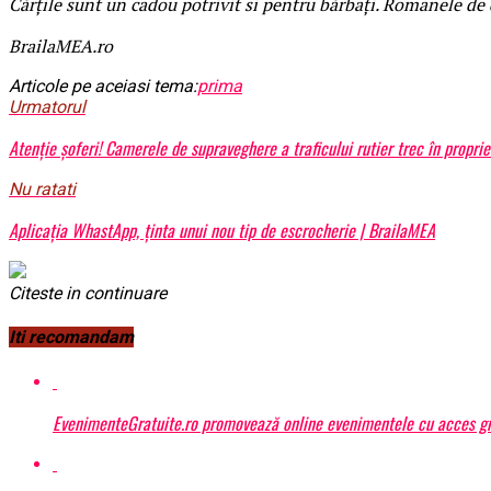
Cărțile sunt un cadou potrivit si pentru bărbați. Romanele de d
BrailaMEA.ro
Articole pe aceiasi tema:
prima
Urmatorul
Atenție șoferi! Camerele de supraveghere a traficului rutier trec în propri
Nu ratati
Aplicația WhastApp, ținta unui nou tip de escrocherie | BrailaMEA
Citeste in continuare
Iti recomandam
EvenimenteGratuite.ro promovează online evenimentele cu acces gr