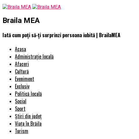
Braila MEA
Iată cum poți să-ți surprinzi persoana iubită | BrailaMEA
Acasa
Administrație locală
Afaceri
Cultură
Eveniment
Exclusiv
Politică locală
Social
Sport
Știri din județ
Viața în Brăila
Turism