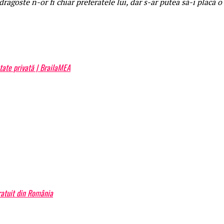
ragoste n-or fi chiar preferatele lui, dar s-ar putea să-i placă 
etate privată | BrailaMEA
atuit din România