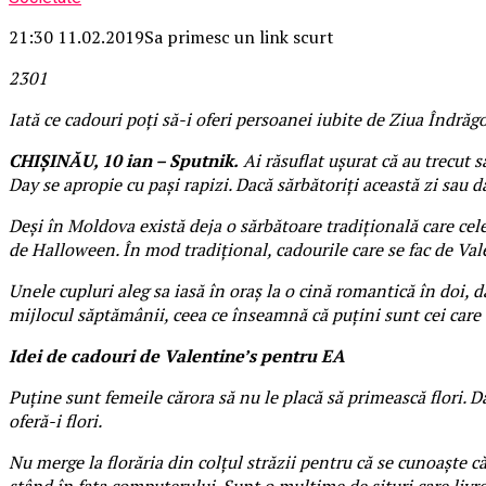
21:30 11.02.2019
Sa primesc un link scurt
23
0
1
Iată ce cadouri poți să-i oferi persoanei iubite de Ziua Îndrăgos
CHIȘINĂU, 10 ian – Sputnik.
Ai răsuflat ușurat că au trecut s
Day se apropie cu pași rapizi. Dacă sărbătoriți această zi sau 
Deși în Moldova există deja o sărbătoare tradițională care cel
de Halloween. În mod tradițional, cadourile care se fac de Valen
Unele cupluri aleg sa iasă în oraș la o cină romantică în doi, da
mijlocul săptămânii, ceea ce înseamnă că puțini sunt cei care
Idei de cadouri de Valentine’s pentru EA
Puține sunt femeile cărora să nu le placă să primească flori. Dac
oferă-i flori.
Nu merge la florăria din colțul străzii pentru că se cunoaște c
stând în fața computerului. Sunt o mulțime de situri care livre