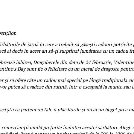
tiților.
ărbătorile de iarnă în care a trebuit să găsești cadouri potrivit
dacă ai decis în acest an să-ți surprinzi jumătatea cu un cadou f
ebrează iubirea, Dragobetele din data de 24 februarie, Valentine
tine’s Day sunt fie o felicitare cu un mesaj de dragoste pentru p
r și să ofere câte un cadou mai special pe lângă tradiționala cioc
 vor putea să evadeze din rutină, într-o escapadă la munte sau l
ă știi că partenerei tale ii plac florile și nu ai un buget prea m
ă comercianții umflă prețurile înaintea acestei sărbători. Alege 
ază flori. Prețul pentru un buchet variază de la 500 la 1000 de l