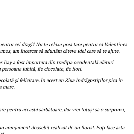
e pentru cei dragi? Nu te relaxa prea tare pentru că Valentines
rumos, am încercat să adunăm câteva idei care să te ajute.
s Day a fost importată din tradiția occidentală alături
ersoana iubită, fie ciocolate, fie flori.
olată și felicitare. În acest an Ziua Îndrăgostiților pică în
a mare.
are pentru această sărbătoare, dar vrei totuși să o surprinzi,
un aranjament deosebit realizat de un florist. Poți face asta
ei.