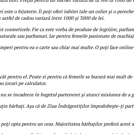
este o bijuterie. Îi poți oferi iubitei tale un colier și o pereche 
n astfel de cadou variază între 1000 și 3000 de lei.
t cosmeticele. Fie ca este vorba de produse de îngrijire, parfu
aturale sau parfumuri. Iar pentru femeile pasionate de machiaj p
umperi pentru ea o carte sau chiar mai multe. O poți face online sa
cât pentru el. Poate si pentru că femeile se bucură mai mult de 
u jocuri pe calculator.
 nu se încadreze în bugetul partenerei și atunci misiunea de a g
 puțin bărbați. Așa că de Ziua Îndrăgostiților împodobește-ți pa
, poți opta pentru un ceas. Majoritatea bărbaților preferă acest