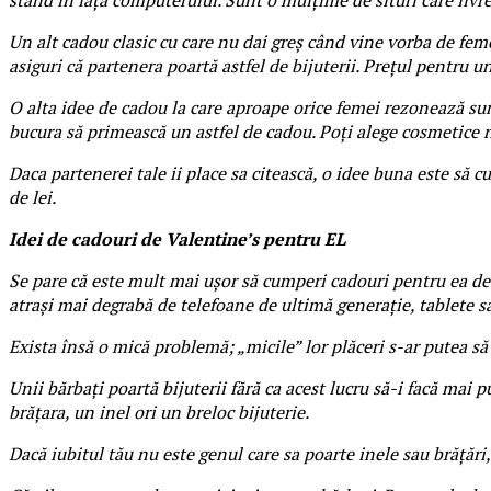
Un alt cadou clasic cu care nu dai greș când vine vorba de femei 
asiguri că partenera poartă astfel de bijuterii. Prețul pentru u
O alta idee de cadou la care aproape orice femei rezonează sun
bucura să primească un astfel de cadou. Poți alege cosmetice n
Daca partenerei tale ii place sa citească, o idee buna este să c
de lei.
Idei de cadouri de Valentine’s pentru EL
Se pare că este mult mai ușor să cumperi cadouri pentru ea de
atrași mai degrabă de telefoane de ultimă generație, tablete sa
Exista însă o mică problemă; „micile” lor plăceri s-ar putea să
Unii bărbați poartă bijuterii fără ca acest lucru să-i facă mai
brățara, un inel ori un breloc bijuterie.
Dacă iubitul tău nu este genul care sa poarte inele sau brățări