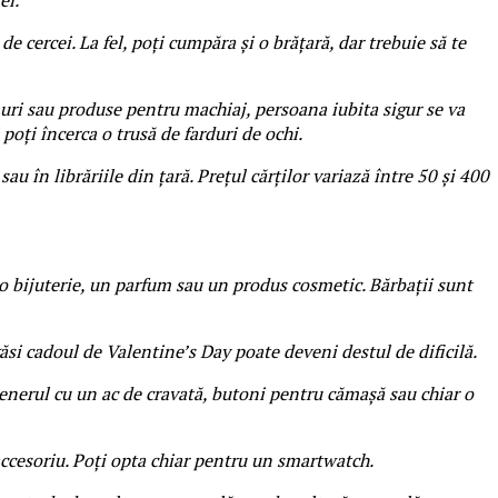
de cercei. La fel, poți cumpăra și o brățară, dar trebuie să te
muri sau produse pentru machiaj, persoana iubita sigur se va
oți încerca o trusă de farduri de ochi.
u în librăriile din țară. Prețul cărților variază între 50 și 400
o bijuterie, un parfum sau un produs cosmetic. Bărbații sunt
ăsi cadoul de Valentine’s Day poate deveni destul de dificilă.
rtenerul cu un ac de cravată, butoni pentru cămașă sau chiar o
 accesoriu. Poți opta chiar pentru un smartwatch.