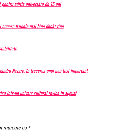
 pentru editia aniversara de 15 ani
ți cunosc hainele mai bine decât tine
tabilitate
exandru Nazare, în trecerea unui nou test important
a intr-un univers cultural revine in august
nt marcate cu
*