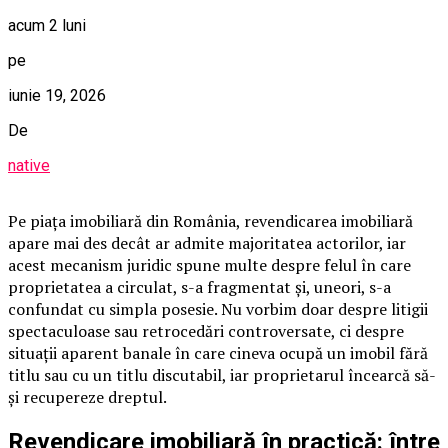
acum 2 luni
pe
iunie 19, 2026
De
native
Pe piața imobiliară din România, revendicarea imobiliară
apare mai des decât ar admite majoritatea actorilor, iar
acest mecanism juridic spune multe despre felul în care
proprietatea a circulat, s-a fragmentat și, uneori, s-a
confundat cu simpla posesie. Nu vorbim doar despre litigii
spectaculoase sau retrocedări controversate, ci despre
situații aparent banale în care cineva ocupă un imobil fără
titlu sau cu un titlu discutabil, iar proprietarul încearcă să-
și recupereze dreptul.
Revendicare imobiliară în practică: între