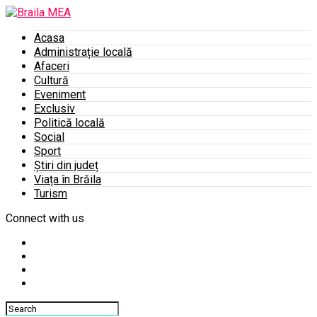
Acasa
Administrație locală
Afaceri
Cultură
Eveniment
Exclusiv
Politică locală
Social
Sport
Știri din județ
Viața în Brăila
Turism
Connect with us