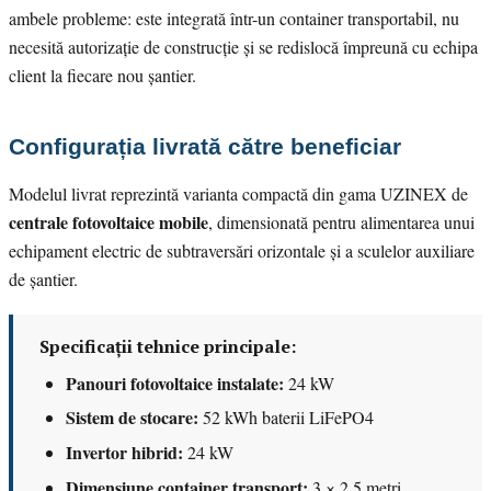
ambele probleme: este integrată într-un container transportabil, nu
necesită autorizație de construcție și se redislocă împreună cu echipa
client la fiecare nou șantier.
Configurația livrată către beneficiar
Modelul livrat reprezintă varianta compactă din gama UZINEX de
centrale fotovoltaice mobile
, dimensionată pentru alimentarea unui
echipament electric de subtraversări orizontale și a sculelor auxiliare
de șantier.
Specificații tehnice principale:
Panouri fotovoltaice instalate:
24 kW
Sistem de stocare:
52 kWh baterii LiFePO4
Invertor hibrid:
24 kW
Dimensiune container transport:
3 × 2,5 metri