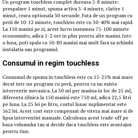
Un program touchless complet dureaza 5-8 minute:
prespalare 1 minut, spuma activa 3-4 minute, clatire 1
minut, ceara optionala 30 secunde. Fata de un program cu
perii de 10-12 minute, touchless este cu 30-40% mai rapid.
La 150 masini pe zi, acest lucru inseamna 75-100 minute
economisite, adica 1-2 ore in plus pentru alte masini. Intr-
o luna, poti spala cu 50-80 masini mai mult fara sa schimbi
instalatia sau programul.
Consumul in regim touchless
Consumul de spuma in touchless este cu 15-25% mai mare
decat intr-un program cu perii, pentru ca nu exista
interventie mecanica. La 30 ml per masina in loc de 25 ml,
diferenta zilnica la 150 masini este 750 ml, adica 22,5 litri
pe luna. La 25 lei pe litru, costul lunar suplimentar este
562 lei. Acest cost este compensat de viteza mai mare si de
lipsa interventiei manuale. Calculeaza acest trade-off pe
baza volumului tau si decide daca touchless este avantajos
pentru tine.