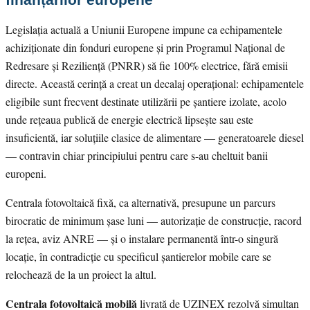
Legislația actuală a Uniunii Europene impune ca echipamentele
achiziționate din fonduri europene și prin Programul Național de
Redresare și Reziliență (PNRR) să fie 100% electrice, fără emisii
directe. Această cerință a creat un decalaj operațional: echipamentele
eligibile sunt frecvent destinate utilizării pe șantiere izolate, acolo
unde rețeaua publică de energie electrică lipsește sau este
insuficientă, iar soluțiile clasice de alimentare — generatoarele diesel
— contravin chiar principiului pentru care s-au cheltuit banii
europeni.
Centrala fotovoltaică fixă, ca alternativă, presupune un parcurs
birocratic de minimum șase luni — autorizație de construcție, racord
la rețea, aviz ANRE — și o instalare permanentă într-o singură
locație, în contradicție cu specificul șantierelor mobile care se
relochează de la un proiect la altul.
Centrala fotovoltaică mobilă
livrată de UZINEX rezolvă simultan