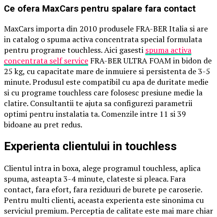
Ce ofera MaxCars pentru spalare fara contact
MaxCars importa din 2010 produsele FRA-BER Italia si are
in catalog o spuma activa concentrata special formulata
pentru programe touchless. Aici gasesti
spuma activa
concentrata self service
FRA-BER ULTRA FOAM in bidon de
25 kg, cu capacitate mare de inmuiere si persistenta de 3-5
minute. Produsul este compatibil cu apa de duritate medie
si cu programe touchless care folosesc presiune medie la
clatire. Consultantii te ajuta sa configurezi parametrii
optimi pentru instalatia ta. Comenzile intre 11 si 39
bidoane au pret redus.
Experienta clientului in touchless
Clientul intra in boxa, alege programul touchless, aplica
spuma, asteapta 3-4 minute, clateste si pleaca. Fara
contact, fara efort, fara reziduuri de burete pe caroserie.
Pentru multi clienti, aceasta experienta este sinonima cu
serviciul premium. Perceptia de calitate este mai mare chiar