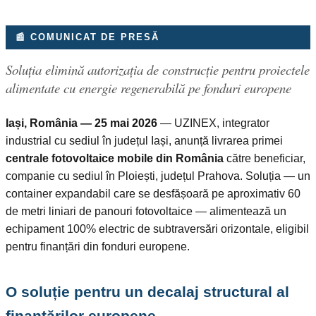
📰 COMUNICAT DE PRESĂ
Soluția elimină autorizația de construcție pentru proiectele
alimentate cu energie regenerabilă pe fonduri europene
Iași, România — 25 mai 2026
— UZINEX, integrator
industrial cu sediul în județul Iași, anunță livrarea primei
centrale fotovoltaice mobile din România
către beneficiar,
companie cu sediul în Ploiești, județul Prahova. Soluția — un
container expandabil care se desfășoară pe aproximativ 60
de metri liniari de panouri fotovoltaice — alimentează un
echipament 100% electric de subtraversări orizontale, eligibil
pentru finanțări din fonduri europene.
O soluție pentru un decalaj structural al
finanțărilor europene