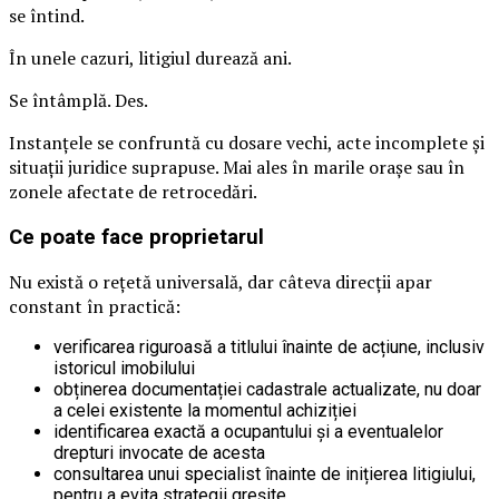
se întind.
În unele cazuri, litigiul durează ani.
Se întâmplă. Des.
Instanțele se confruntă cu dosare vechi, acte incomplete și
situații juridice suprapuse. Mai ales în marile orașe sau în
zonele afectate de retrocedări.
Ce poate face proprietarul
Nu există o rețetă universală, dar câteva direcții apar
constant în practică:
verificarea riguroasă a titlului înainte de acțiune, inclusiv
istoricul imobilului
obținerea documentației cadastrale actualizate, nu doar
a celei existente la momentul achiziției
identificarea exactă a ocupantului și a eventualelor
drepturi invocate de acesta
consultarea unui specialist înainte de inițierea litigiului,
pentru a evita strategii greșite