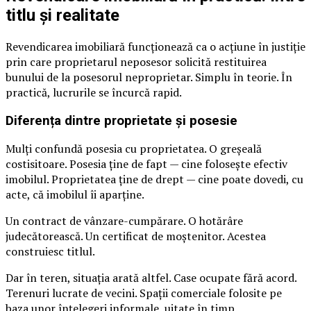
titlu și realitate
Revendicarea imobiliară funcționează ca o acțiune în justiție
prin care proprietarul neposesor solicită restituirea
bunului de la posesorul neproprietar. Simplu în teorie. În
practică, lucrurile se încurcă rapid.
Diferența dintre proprietate și posesie
Mulți confundă posesia cu proprietatea. O greșeală
costisitoare. Posesia ține de fapt — cine folosește efectiv
imobilul. Proprietatea ține de drept — cine poate dovedi, cu
acte, că imobilul îi aparține.
Un contract de vânzare-cumpărare. O hotărâre
judecătorească. Un certificat de moștenitor. Acestea
construiesc titlul.
Dar în teren, situația arată altfel. Case ocupate fără acord.
Terenuri lucrate de vecini. Spații comerciale folosite pe
baza unor înțelegeri informale, uitate în timp.