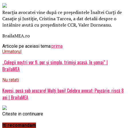
Reacţia avocatei vine după ce preşedintele Înaltei Curţi de
Casaţie şi Justiţie, Cristina Tarcea, a dat detalii despre o
întâlnire avută cu preşedintele CCR, Valer Dorneanu.
BrailaMEA.ro
Articole pe aceiasi tema:
prima
Urmatorul
„Colegii noştri vor fi, pur şi simplu, trimişi acasă, în şomaj” |
BrailaMEA
Nu ratati
Kovesi, pusă sub acuzare! Mulți bani! Celebru avocat: Pușcărie, riscă 8
ani | BrailaMEA
Citeste in continuare
Iti recomandam