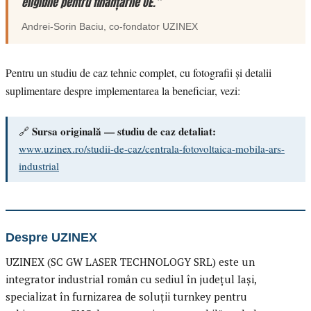
eligibile pentru finanțările UE.”
Andrei-Sorin Baciu
, co-fondator
UZINEX
Pentru un studiu de caz tehnic complet, cu fotografii și detalii
suplimentare despre implementarea la beneficiar, vezi:
Sursa originală — studiu de caz detaliat:
🔗
www.uzinex.ro/studii-de-caz/centrala-fotovoltaica-mobila-ars-
industrial
Despre UZINEX
UZINEX (SC GW LASER TECHNOLOGY SRL) este un
integrator industrial român cu sediul în județul Iași,
specializat în furnizarea de soluții turnkey pentru