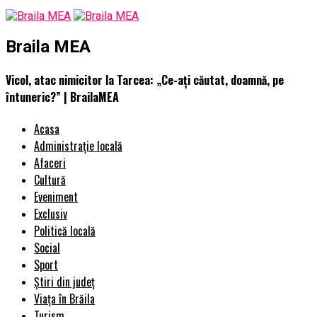
Braila MEA
Vicol, atac nimicitor la Tarcea: „Ce-aţi căutat, doamnă, pe
întuneric?” | BrailaMEA
Acasa
Administrație locală
Afaceri
Cultură
Eveniment
Exclusiv
Politică locală
Social
Sport
Știri din județ
Viața în Brăila
Turism