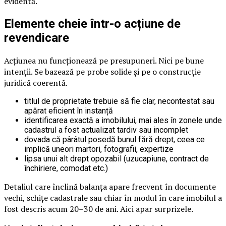
evidentă.
Elemente cheie într-o acțiune de
revendicare
Acțiunea nu funcționează pe presupuneri. Nici pe bune
intenții. Se bazează pe probe solide și pe o construcție
juridică coerentă.
titlul de proprietate trebuie să fie clar, necontestat sau
apărat eficient în instanță
identificarea exactă a imobilului, mai ales în zonele unde
cadastrul a fost actualizat tardiv sau incomplet
dovada că pârâtul posedă bunul fără drept, ceea ce
implică uneori martori, fotografii, expertize
lipsa unui alt drept opozabil (uzucapiune, contract de
închiriere, comodat etc.)
Detaliul care înclină balanța apare frecvent în documente
vechi, schițe cadastrale sau chiar în modul în care imobilul a
fost descris acum 20–30 de ani. Aici apar surprizele.