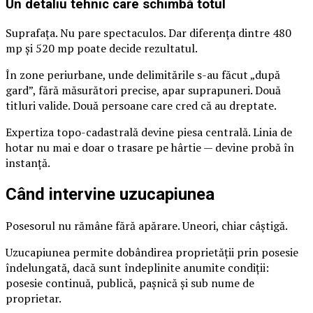
Un detaliu tehnic care schimbă totul
Suprafața. Nu pare spectaculos. Dar diferența dintre 480
mp și 520 mp poate decide rezultatul.
În zone periurbane, unde delimitările s-au făcut „după
gard”, fără măsurători precise, apar suprapuneri. Două
titluri valide. Două persoane care cred că au dreptate.
Expertiza topo-cadastrală devine piesa centrală. Linia de
hotar nu mai e doar o trasare pe hârtie — devine probă în
instanță.
Când intervine uzucapiunea
Posesorul nu rămâne fără apărare. Uneori, chiar câștigă.
Uzucapiunea permite dobândirea proprietății prin posesie
îndelungată, dacă sunt îndeplinite anumite condiții:
posesie continuă, publică, pașnică și sub nume de
proprietar.