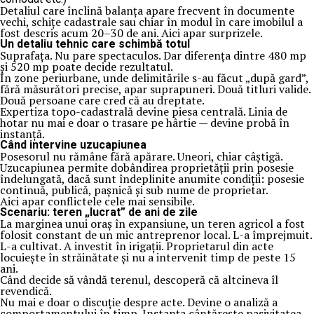
Detaliul care înclină balanța apare frecvent în documente
vechi, schițe cadastrale sau chiar în modul în care imobilul a
fost descris acum 20–30 de ani. Aici apar surprizele.
Un detaliu tehnic care schimbă totul
Suprafața. Nu pare spectaculos. Dar diferența dintre 480 mp
și 520 mp poate decide rezultatul.
În zone periurbane, unde delimitările s-au făcut „după gard”,
fără măsurători precise, apar suprapuneri. Două titluri valide.
Două persoane care cred că au dreptate.
Expertiza topo-cadastrală devine piesa centrală. Linia de
hotar nu mai e doar o trasare pe hârtie — devine probă în
instanță.
Când intervine uzucapiunea
Posesorul nu rămâne fără apărare. Uneori, chiar câștigă.
Uzucapiunea permite dobândirea proprietății prin posesie
îndelungată, dacă sunt îndeplinite anumite condiții: posesie
continuă, publică, pașnică și sub nume de proprietar.
Aici apar conflictele cele mai sensibile.
Scenariu: teren „lucrat” de ani de zile
La marginea unui oraș în expansiune, un teren agricol a fost
folosit constant de un mic antreprenor local. L-a împrejmuit.
L-a cultivat. A investit în irigații. Proprietarul din acte
locuiește în străinătate și nu a intervenit timp de peste 15
ani.
Când decide să vândă terenul, descoperă că altcineva îl
revendică.
Nu mai e doar o discuție despre acte. Devine o analiză a
comportamentului în timp. Instanța cântărește pasivitatea