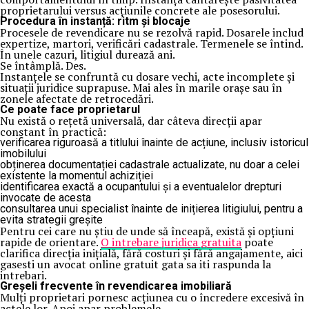
proprietarului versus acțiunile concrete ale posesorului.
Procedura în instanță: ritm și blocaje
Procesele de revendicare nu se rezolvă rapid. Dosarele includ
expertize, martori, verificări cadastrale. Termenele se întind.
În unele cazuri, litigiul durează ani.
Se întâmplă. Des.
Instanțele se confruntă cu dosare vechi, acte incomplete și
situații juridice suprapuse. Mai ales în marile orașe sau în
zonele afectate de retrocedări.
Ce poate face proprietarul
Nu există o rețetă universală, dar câteva direcții apar
constant în practică:
verificarea riguroasă a titlului înainte de acțiune, inclusiv istoricul
imobilului
obținerea documentației cadastrale actualizate, nu doar a celei
existente la momentul achiziției
identificarea exactă a ocupantului și a eventualelor drepturi
invocate de acesta
consultarea unui specialist înainte de inițierea litigiului, pentru a
evita strategii greșite
Pentru cei care nu știu de unde să înceapă, există și opțiuni
rapide de orientare.
O intrebare juridica gratuita
poate
clarifica direcția inițială, fără costuri și fără angajamente, aici
gasesti un avocat online gratuit gata sa iti raspunda la
intrebari.
Greșeli frecvente în revendicarea imobiliară
Mulți proprietari pornesc acțiunea cu o încredere excesivă în
actele lor. Apoi apar problemele.