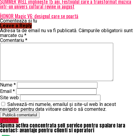
SUMMER WELL implineste 15 ani. Festivalul care a transformat muzica
intr-un univers cultural revine in august
HONOR Magic V6: designul care se poartă
Comenteaza si tu
Leave a Reply
Adresa ta de email nu va fi publicată.
Câmpurile obligatorii sunt
marcate cu
*
Comentariu
*
Nume
*
Email
*
Site web
Salvează-mi numele, emailul și site-ul web în acest
navigator pentru data viitoare când o să comentez.
Exclusiv
Spuma activa concentrata self service pentru spalare fara
contact: avantaje pentru clienti si operatori