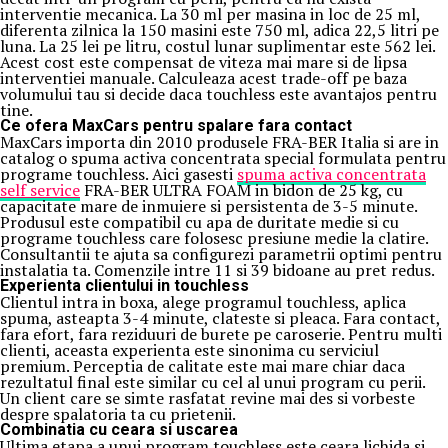
interventie mecanica. La 30 ml per masina in loc de 25 ml,
diferenta zilnica la 150 masini este 750 ml, adica 22,5 litri pe
luna. La 25 lei pe litru, costul lunar suplimentar este 562 lei.
Acest cost este compensat de viteza mai mare si de lipsa
interventiei manuale. Calculeaza acest trade-off pe baza
volumului tau si decide daca touchless este avantajos pentru
tine.
Ce ofera MaxCars pentru spalare fara contact
MaxCars importa din 2010 produsele FRA-BER Italia si are in
catalog o spuma activa concentrata special formulata pentru
programe touchless. Aici gasesti
spuma activa concentrata
self service
FRA-BER ULTRA FOAM in bidon de 25 kg, cu
capacitate mare de inmuiere si persistenta de 3-5 minute.
Produsul este compatibil cu apa de duritate medie si cu
programe touchless care folosesc presiune medie la clatire.
Consultantii te ajuta sa configurezi parametrii optimi pentru
instalatia ta. Comenzile intre 11 si 39 bidoane au pret redus.
Experienta clientului in touchless
Clientul intra in boxa, alege programul touchless, aplica
spuma, asteapta 3-4 minute, clateste si pleaca. Fara contact,
fara efort, fara reziduuri de burete pe caroserie. Pentru multi
clienti, aceasta experienta este sinonima cu serviciul
premium. Perceptia de calitate este mai mare chiar daca
rezultatul final este similar cu cel al unui program cu perii.
Un client care se simte rasfatat revine mai des si vorbeste
despre spalatoria ta cu prietenii.
Combinatia cu ceara si uscarea
Ultima etapa a unui program touchless este ceara lichida si