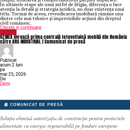
În ultimele etape ale unui astfel de litigiu, diferența o face
atenția la detalii și strategia juridică, nu doar existența unui
titlu. Tocmai de aceea, revendicarea imobiliară rămâne una
dintre cele mai tehnice și imprevizibile acțiuni din dreptul
civil românesc.
Citeste in continuare
Afaceri
UZINEX livrează prima centrală fotovoltaică mobilă din România
către ARS INDUSTRIAL | Comunicat de presă
Publicat
acum 2 luni
pe
mai 25, 2026
De
Deny
📰 COMUNICAT DE PRESĂ
Soluția elimină autorizația de construcție pentru proiectele
alimentate cu energie regenerabilă pe fonduri europene