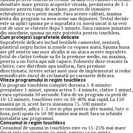
densitate mare pentru acoperire vizuala, persistenta de 3-5
minute pentru timp de actiune, putere de inmuiere
echivalenta cu o perie moale. Fara aceste calitati, masina
iesita din program va avea urme sau depuneri. Testul decisiv
este sa aplici spuma pe o suprafata cu noroi uscat si sa vezi
cat de usor se clateste dupa 3 minute. Daca ramane jumatate
din murdarie, spuma nu este potrivita pentru touchless.
Cum protejezi suprafetele delicate
Suprafetele delicate includ lentilele camerelor, senzorii,
plasticul negru lucios si zonele cu vopsea mata. Spuma buna
are pH neutru sau usor alcalin si nu ataca aceste suprafete.
Jetul de clatire trebuie sa fie la presiune medie, nu maxima,
pentru a nu forta apa sub capace. Foloseste duze evazate la
clatire, care distribuie apa uniform, fara presiune
directionata. Aceste setari sunt usor de implementat si reduc
semnificativ riscul de reclamatii pe caroserie delicata.
Viteza programului in regim touchless
Un program touchless complet dureaza 5-8 minute:
prespalare 1 minut, spuma activa 3-4 minute, clatire 1 minut,
ceara optionala 30 secunde. Fata de un program cu perii de
10-12 minute, touchless este cu 30-40% mai rapid. La 150
masini pe zi, acest lucru inseamna 75-100 minute
economisite, adica 1-2 ore in plus pentru alte masini. Intr-o
luna, poti spala cu 50-80 masini mai mult fara sa schimbi
instalatia sau programul.
Consumul in regim touchless
Consumul de spuma in touchless este cu 15-25% mai mare
decat intr-un program cu perii, pentru ca nu exista