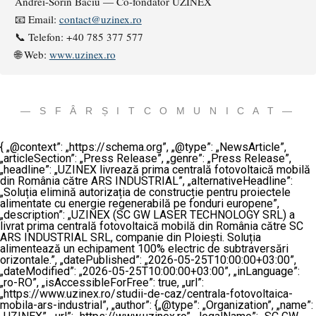
Andrei-Sorin Baciu — Co-fondator UZINEX
📧 Email:
contact@uzinex.ro
📞 Telefon: +40 785 377 577
🌐 Web:
www.uzinex.ro
— S F Â R Ș I T C O M U N I C A T —
{ „@context”: „https://schema.org”, „@type”: „NewsArticle”,
„articleSection”: „Press Release”, „genre”: „Press Release”,
„headline”: „UZINEX livrează prima centrală fotovoltaică mobilă
din România către ARS INDUSTRIAL”, „alternativeHeadline”:
„Soluția elimină autorizația de construcție pentru proiectele
alimentate cu energie regenerabilă pe fonduri europene”,
„description”: „UZINEX (SC GW LASER TECHNOLOGY SRL) a
livrat prima centrală fotovoltaică mobilă din România către SC
ARS INDUSTRIAL SRL, companie din Ploiești. Soluția
alimentează un echipament 100% electric de subtraversări
orizontale.”, „datePublished”: „2026-05-25T10:00:00+03:00”,
„dateModified”: „2026-05-25T10:00:00+03:00”, „inLanguage”:
„ro-RO”, „isAccessibleForFree”: true, „url”:
„https://www.uzinex.ro/studii-de-caz/centrala-fotovoltaica-
mobila-ars-industrial”, „author”: {„@type”: „Organization”, „name”: