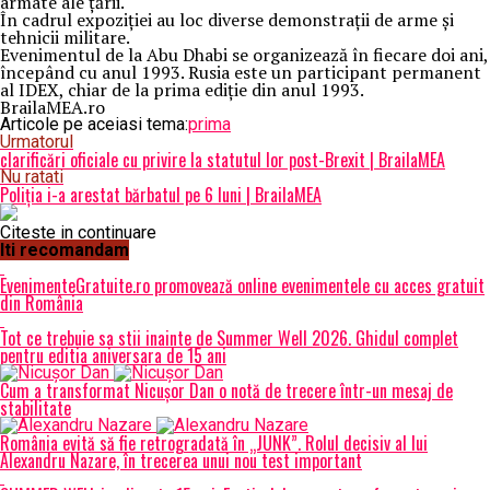
armate ale țării.
În cadrul expoziției au loc diverse demonstrații de arme și
tehnicii militare.
Evenimentul de la Abu Dhabi se organizează în fiecare doi ani,
începând cu anul 1993. Rusia este un participant permanent
al IDEX, chiar de la prima ediție din anul 1993.
BrailaMEA.ro
Articole pe aceiasi tema:
prima
Urmatorul
clarificări oficiale cu privire la statutul lor post-Brexit | BrailaMEA
Nu ratati
Poliția i-a arestat bărbatul pe 6 luni | BrailaMEA
Citeste in continuare
Iti recomandam
EvenimenteGratuite.ro promovează online evenimentele cu acces gratuit
din România
Tot ce trebuie sa stii inainte de Summer Well 2026. Ghidul complet
pentru editia aniversara de 15 ani
Cum a transformat Nicușor Dan o notă de trecere într-un mesaj de
stabilitate
România evită să fie retrogradată în „JUNK”. Rolul decisiv al lui
Alexandru Nazare, în trecerea unui nou test important