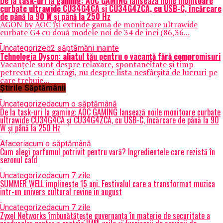
De la task-uri la gaming: AOC GAMING lansează noile monitoare
curbate ultrawide CU34G4CA și CU34G4ZCA, cu USB-C, încărcare
de până la 90 W și până la 250 Hz
AGON by AOC își extinde gama de monitoare ultrawide
curbate G4 cu două modele noi de 34 de inci (86,36...
Uncategorized
2 săptămâni inainte
Tehnologia Dyson: aliatul tău pentru o vacanță fără compromisuri
Vacanțele sunt despre relaxare, spontaneitate și timp
petrecut cu cei dragi, nu despre lista nesfârșită de lucruri pe
care trebuie...
Știrile Săptămânii
Uncategorized
acum o săptămână
De la task-uri la gaming: AOC GAMING lansează noile monitoare curbate
ultrawide CU34G4CA și CU34G4ZCA, cu USB-C, încărcare de până la 90
W și până la 250 Hz
Afaceri
acum o săptămână
Cum alegi parfumul potrivit pentru vară? Ingredientele care rezistă în
sezonul cald
Uncategorized
acum 7 zile
SUMMER WELL implineste 15 ani. Festivalul care a transformat muzica
intr-un univers cultural revine in august
Uncategorized
acum 7 zile
Zyxel Networks îmbunătățește guvernanța în materie de securitate a