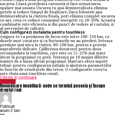
uscarea. Ceara protejeaza caroseria si face urmatoarea
spalare mai usoara. Uscarea cu apa demineralizata elimina
petele si reduce timpul de finalizare. Daca folosesti apa
demineralizata la clatirea finala, poti elimina complet uscarea
cu aer, ceea ce reduce consumul energetic cu 20-30%. Aceasta
combinatie este eficienta si din punct de vedere al costului, si
al perceptiei de calitate.
Cum configurezi instalatia pentru touchless
Asigura-te ca presiunea de lucru este intre 100-130 bar, ca
duzele sunt curatate si ca furtunurile nu au pierderi. Seteaza
presiune mai mica la clatire, 80-100 bar, pentru a proteja
suprafetele delicate. Calibreaza dozatorul pentru doza
recomandata la touchless, care este cu 15-25% mai mare
decat la programul cu perii. Testeaza pe 10 masini diferite
inainte de a lansa oficial programul. MaxCars ofera suport
tehnic pentru configurarea initiala si ajustarea parametrilor
in functie de rezultatele din teren. O configuratie corecta
este cheia unui touchless reusit.
Citeste in continuare
Exclusiv
Revendicare imobiliară: unde se termină posesia și începe
dreptul real
Publicat
acum 2 luni
pe