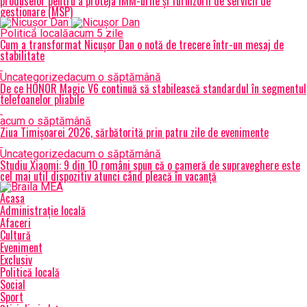
produselor pentru a proteja IMM-urile și furnizorii de servicii de
gestionare (MSP)
Politică locală
acum 5 zile
Cum a transformat Nicușor Dan o notă de trecere într-un mesaj de
stabilitate
Uncategorized
acum o săptămână
De ce HONOR Magic V6 continuă să stabilească standardul în segmentul
telefoanelor pliabile
acum o săptămână
Ziua Timișoarei 2026, sărbătorită prin patru zile de evenimente
Uncategorized
acum o săptămână
Studiu Xiaomi: 9 din 10 români spun că o cameră de supraveghere este
cel mai util dispozitiv atunci când pleacă în vacanță
Acasa
Administrație locală
Afaceri
Cultură
Eveniment
Exclusiv
Politică locală
Social
Sport