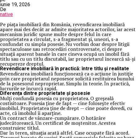
iunie 19, 2026
De
native
Pe piața imobiliară din România, revendicarea imobiliară
apare mai des decât ar admite majoritatea actorilor, iar acest
mecanism juridic spune multe despre felul în care
proprietatea a circulat, s-a fragmentat și, uneori, s-a
confundat cu simpla posesie. Nu vorbim doar despre litigii
spectaculoase sau retrocedări controversate, ci despre
situații aparent banale în care cineva ocupă un imobil fără
titlu sau cu un titlu discutabil, iar proprietarul încearcă să-și
recupereze dreptul.
Revendicare imobiliară în practică: între titlu și realitate
Revendicarea imobiliară funcționează ca o acțiune în justiție
prin care proprietarul neposesor solicită restituirea bunului
de la posesorul neproprietar. Simplu în teorie. În practică,
lucrurile se încurcă rapid.
Diferența dintre proprietate și posesie
Mulți confundă posesia cu proprietatea. O greșeală
costisitoare. Posesia ține de fapt — cine folosește efectiv
imobilul. Proprietatea ține de drept — cine poate dovedi, cu
acte, că imobilul îi aparține.
Un contract de vânzare-cumpărare. O hotărâre
judecătorească. Un certificat de moștenitor. Acestea
construiesc titlul.
Dar în teren, situația arată altfel. Case ocupate fără acord.
Terenuri lucrate de vecini. Spații comerciale folosite pe baza