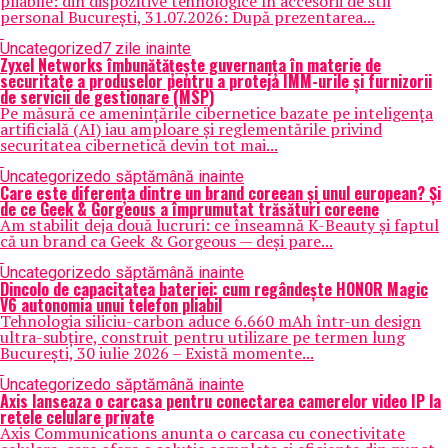
pliabile: din dispozitive tehnologice în accesorii de stil
personal București, 31.07.2026: După prezentarea...
Uncategorized
7 zile inainte
Zyxel Networks îmbunătățește guvernanța în materie de
securitate a produselor pentru a proteja IMM-urile și furnizorii
de servicii de gestionare (MSP)
Pe măsură ce amenințările cibernetice bazate pe inteligența
artificială (AI) iau amploare și reglementările privind
securitatea cibernetică devin tot mai...
Uncategorized
o săptămână inainte
Care este diferența dintre un brand coreean și unul european? Și
de ce Geek & Gorgeous a împrumutat trăsături coreene
Am stabilit deja două lucruri: ce înseamnă K-Beauty și faptul
că un brand ca Geek & Gorgeous — deși pare...
Uncategorized
o săptămână inainte
Dincolo de capacitatea bateriei: cum regândește HONOR Magic
V6 autonomia unui telefon pliabil
Tehnologia siliciu-carbon aduce 6.660 mAh într-un design
ultra-subțire, construit pentru utilizare pe termen lung
București, 30 iulie 2026 – Există momente...
Uncategorized
o săptămână inainte
Axis lanseaza o carcasa pentru conectarea camerelor video IP la
retele celulare private
Axis Communications anunta o carcasa cu conectivitate