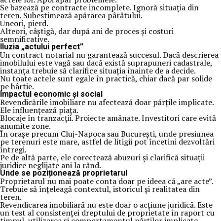
Se bazează pe contracte incomplete. Ignoră situația din
teren. Subestimează apărarea pârâtului.
Uneori, pierd.
Alteori, câștigă, dar după ani de proces și costuri
semnificative.
Iluzia „actului perfect”
Un contract notarial nu garantează succesul. Dacă descrierea
imobilului este vagă sau dacă există suprapuneri cadastrale,
instanța trebuie să clarifice situația înainte de a decide.
Nu toate actele sunt egale în practică, chiar dacă par solide
pe hârtie.
Impactul economic și social
Revendicările imobiliare nu afectează doar părțile implicate.
Ele influențează piața.
Blocaje în tranzacții. Proiecte amânate. Investitori care evită
anumite zone.
În orașe precum Cluj-Napoca sau București, unde presiunea
pe terenuri este mare, astfel de litigii pot încetini dezvoltări
întregi.
Pe de altă parte, ele corectează abuzuri și clarifică situații
juridice neglijate ani la rând.
Unde se poziționează proprietarul
Proprietarul nu mai poate conta doar pe ideea că „are acte”.
Trebuie să înțeleagă contextul, istoricul și realitatea din
teren.
Revendicarea imobiliară nu este doar o acțiune juridică. Este
un test al consistenței dreptului de proprietate în raport cu
timpul, utilizarea și comportamentul părților implicate.