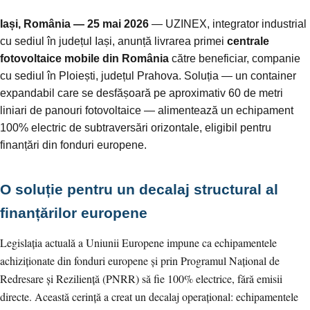
Iași, România — 25 mai 2026
— UZINEX, integrator industrial
cu sediul în județul Iași, anunță livrarea primei
centrale
fotovoltaice mobile din România
către beneficiar, companie
cu sediul în Ploiești, județul Prahova. Soluția — un container
expandabil care se desfășoară pe aproximativ 60 de metri
liniari de panouri fotovoltaice — alimentează un echipament
100% electric de subtraversări orizontale, eligibil pentru
finanțări din fonduri europene.
O soluție pentru un decalaj structural al
finanțărilor europene
Legislația actuală a Uniunii Europene impune ca echipamentele
achiziționate din fonduri europene și prin Programul Național de
Redresare și Reziliență (PNRR) să fie 100% electrice, fără emisii
directe. Această cerință a creat un decalaj operațional: echipamentele