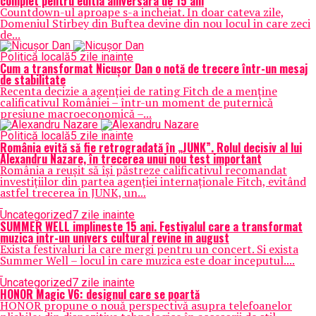
complet pentru editia aniversara de 15 ani
Countdown-ul aproape s-a incheiat. In doar cateva zile,
Domeniul Stirbey din Buftea devine din nou locul in care zeci
de...
Politică locală
5 zile inainte
Cum a transformat Nicușor Dan o notă de trecere într-un mesaj
de stabilitate
Recenta decizie a agenției de rating Fitch de a menține
calificativul României – într-un moment de puternică
presiune macroeconomică –...
Politică locală
5 zile inainte
România evită să fie retrogradată în „JUNK”. Rolul decisiv al lui
Alexandru Nazare, în trecerea unui nou test important
România a reușit să își păstreze calificativul recomandat
investițiilor din partea agenției internaționale Fitch, evitând
astfel trecerea în JUNK, un...
Uncategorized
7 zile inainte
SUMMER WELL implineste 15 ani. Festivalul care a transformat
muzica intr-un univers cultural revine in august
Exista festivaluri la care mergi pentru un concert. Si exista
Summer Well – locul in care muzica este doar inceputul....
Uncategorized
7 zile inainte
HONOR Magic V6: designul care se poartă
HONOR propune o nouă perspectivă asupra telefoanelor