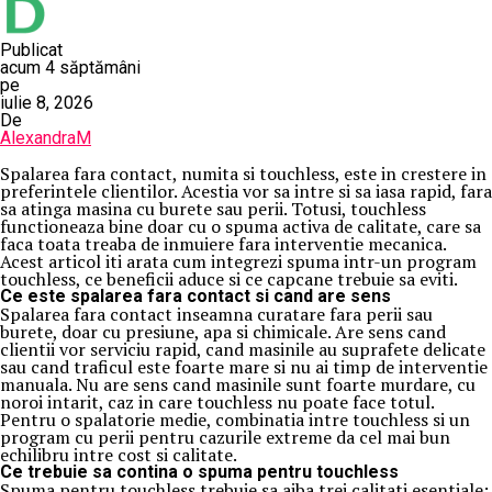
Publicat
acum 4 săptămâni
pe
iulie 8, 2026
De
AlexandraM
Spalarea fara contact, numita si touchless, este in crestere in
preferintele clientilor. Acestia vor sa intre si sa iasa rapid, fara
sa atinga masina cu burete sau perii. Totusi, touchless
functioneaza bine doar cu o spuma activa de calitate, care sa
faca toata treaba de inmuiere fara interventie mecanica.
Acest articol iti arata cum integrezi spuma intr-un program
touchless, ce beneficii aduce si ce capcane trebuie sa eviti.
Ce este spalarea fara contact si cand are sens
Spalarea fara contact inseamna curatare fara perii sau
burete, doar cu presiune, apa si chimicale. Are sens cand
clientii vor serviciu rapid, cand masinile au suprafete delicate
sau cand traficul este foarte mare si nu ai timp de interventie
manuala. Nu are sens cand masinile sunt foarte murdare, cu
noroi intarit, caz in care touchless nu poate face totul.
Pentru o spalatorie medie, combinatia intre touchless si un
program cu perii pentru cazurile extreme da cel mai bun
echilibru intre cost si calitate.
Ce trebuie sa contina o spuma pentru touchless
Spuma pentru touchless trebuie sa aiba trei calitati esentiale: