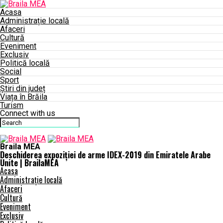
Acasa
Administrație locală
Afaceri
Cultură
Eveniment
Exclusiv
Politică locală
Social
Sport
Știri din județ
Viața în Brăila
Turism
Connect with us
Braila MEA
Deschiderea expoziției de arme IDEX-2019 din Emiratele Arabe
Unite | BrailaMEA
Acasa
Administrație locală
Afaceri
Cultură
Eveniment
Exclusiv