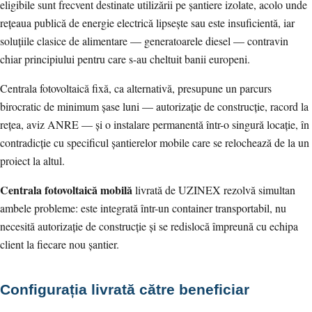
eligibile sunt frecvent destinate utilizării pe șantiere izolate, acolo unde
rețeaua publică de energie electrică lipsește sau este insuficientă, iar
soluțiile clasice de alimentare — generatoarele diesel — contravin
chiar principiului pentru care s-au cheltuit banii europeni.
Centrala fotovoltaică fixă, ca alternativă, presupune un parcurs
birocratic de minimum șase luni — autorizație de construcție, racord la
rețea, aviz ANRE — și o instalare permanentă într-o singură locație, în
contradicție cu specificul șantierelor mobile care se relochează de la un
proiect la altul.
Centrala fotovoltaică mobilă
livrată de UZINEX rezolvă simultan
ambele probleme: este integrată într-un container transportabil, nu
necesită autorizație de construcție și se redislocă împreună cu echipa
client la fiecare nou șantier.
Configurația livrată către beneficiar