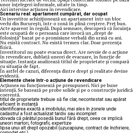
unor înțelegeri informale, uitate în timp.
Aici intervine acțiunea în revendicare.
Scenariu real: apartament cumpărat, dar ocupat
Un investitor achiziționează un apartament într-un bloc
vechi din București, într-o zonă în plină creștere. Preț bun.
Acte aparent în regulă. După semnare, descoperă că locuința
este ocupată de o persoană care invocă un „drept de
folosință” bazat pe o promisiune verbală din urmă cu ani.
Nu există contract. Nu există termen clar. Doar prezența
fizică.
Investitorul nu poate evacua direct. Are nevoie de o acțiune
în revendicare, dublată uneori de evacuare, în funcție de
situație. Instanța analizează titlul de proprietate și compară
cu situația de fapt.
În astfel de cazuri, diferența dintre drept și realitate devine
evidentă.
Elemente cheie într-o acțiune de revendicare
Acțiunea nu funcționează pe presupuneri. Nici pe bune
intenții. Se bazează pe probe solide și pe o construcție juridică
coerentă.
titlul de proprietate trebuie să fie clar, necontestat sau apărat
eficient în instanță
identificarea exactă a imobilului, mai ales în zonele unde
cadastrul a fost actualizat tardiv sau incomplet
dovada că pârâtul posedă bunul fără drept, ceea ce implică
uneori martori, fotografii, expertize
lipsa unui alt drept opozabil (uzucapiune, contract de închiriere,
comodat etc.)