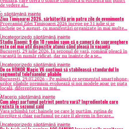
celulara, care ofera o solutie completa si eficienta din punct
de vedere al...
o săptămână inainte
Ziua Timișoarei 2026, sărbătorită prin patru zile de evenimente
Programul Zilei Timișoarei 2026 începe pe 31 iulie și se
încheie pe 3 august, cu manifestări organizate în mai multe...
Uncategorized
o săptămână inainte
Studiu Xiaomi: 9 din 10 români spun că o cameră de supraveghere
este cel mai util dispozitiv atunci când pleacă în vacanță
București, 29 iulie 2026. În sezonul de vară, românii pleacă în
vacanță în număr ridicat, dar nu înainte de a se...
Uncategorized
o săptămână inainte
De ce HONOR Magic V6 continuă să stabilească standardul în
segmentul telefoanelor pliabile
București, 29.07.2026 – Pe măsură ce segmentul smartphone-
urilor pliabile premium evoluează și noi modele apar pe piața
locală, diferențierea nu mai...
Afaceri
o săptămână inainte
Cum alegi parfumul potrivit pentru vară? Ingredientele care
rezistă în sezonul cald
Vara schimbă tot: hainele pe care le purtăm, rutina de
îngrijire și chiar parfumul pe care îl alegem în fiecare...
Uncategorized
o săptămână inainte