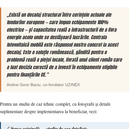
„Există un decalaj structural între cerințele actuale ale
fondurilor europene — care impun echipamente 100%
electrice — și capacitatea reală a infrastructurii de a livra
energie acolo unde se desfășoară lucrările. Centrala
fotovoltaică mobilă este răspunsul nostru concret la acest
decalaj. Este o soluție românească, gândită pentru o
problemă reală a pieței locale, livrată unui client român care
a luat decizia corectă de a investi în echipamente eligibile
pentru finanțările UE.”
Andrei-Sorin Baciu
, co-fondator
UZINEX
Pentru un studiu de caz tehnic complet, cu fotografii și detalii
suplimentare despre implementarea la beneficiar, vezi:
Sursa originală — studiu de caz detaliat:
🔗