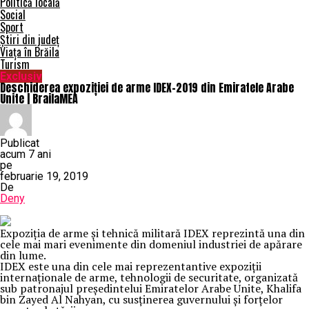
Politică locală
Social
Sport
Știri din județ
Viața în Brăila
Turism
Exclusiv
Deschiderea expoziției de arme IDEX-2019 din Emiratele Arabe
Unite | BrailaMEA
Publicat
acum 7 ani
pe
februarie 19, 2019
De
Deny
Expoziția de arme și tehnică militară IDEX reprezintă una din
cele mai mari evenimente din domeniul industriei de apărare
din lume.
IDEX este una din cele mai reprezentantive expoziții
internaționale de arme, tehnologii de securitate, organizată
sub patronajul președintelui Emiratelor Arabe Unite, Khalifa
bin Zayed Al Nahyan, cu susținerea guvernului și forțelor