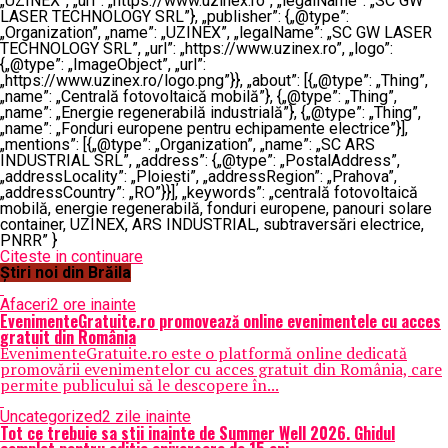
„UZINEX”, „url”: „https://www.uzinex.ro”, „legalName”: „SC GW
LASER TECHNOLOGY SRL”}, „publisher”: {„@type”:
„Organization”, „name”: „UZINEX”, „legalName”: „SC GW LASER
TECHNOLOGY SRL”, „url”: „https://www.uzinex.ro”, „logo”:
{„@type”: „ImageObject”, „url”:
„https://www.uzinex.ro/logo.png”}}, „about”: [{„@type”: „Thing”,
„name”: „Centrală fotovoltaică mobilă”}, {„@type”: „Thing”,
„name”: „Energie regenerabilă industrială”}, {„@type”: „Thing”,
„name”: „Fonduri europene pentru echipamente electrice”}],
„mentions”: [{„@type”: „Organization”, „name”: „SC ARS
INDUSTRIAL SRL”, „address”: {„@type”: „PostalAddress”,
„addressLocality”: „Ploiești”, „addressRegion”: „Prahova”,
„addressCountry”: „RO”}}], „keywords”: „centrală fotovoltaică
mobilă, energie regenerabilă, fonduri europene, panouri solare
container, UZINEX, ARS INDUSTRIAL, subtraversări electrice,
PNRR” }
Citeste in continuare
Știri noi din Brăila
Afaceri
2 ore inainte
EvenimenteGratuite.ro promovează online evenimentele cu acces
gratuit din România
EvenimenteGratuite.ro este o platformă online dedicată
promovării evenimentelor cu acces gratuit din România, care
permite publicului să le descopere în...
Uncategorized
2 zile inainte
Tot ce trebuie sa stii inainte de Summer Well 2026. Ghidul