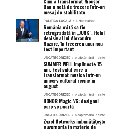
Cum a transformat Nicușor
Dan o notă de trecere într-un
mesaj de stabilitate
POLITICĂ LOCALĂ
6 zile inainte
România evită să fie
retrogradată în „JUNK”. Rolul
decisiv al lui Alexandru
Nazare, în trecerea unui nou
test important
UNCATEGORIZED
o săptămână inainte
SUMMER WELL implineste 15
ani. Festivalul care a
transformat muzica intr-un
univers cultural revine in
august
UNCATEGORIZED
o săptămână inainte
HONOR Magic V6: designul
care se poartă
UNCATEGORIZED
o săptămână inainte
Zyxel Networks îmbunătățește
guvernanța în materie de