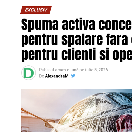
EXCLUSIV
Spuma activa concen
pentru spalare fara
pentru clienti si op
Publicat
acum o lună
pe
iulie 8, 2026
De
AlexandraM