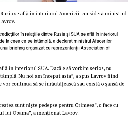
Rusia se află în interiorul Americii, consideră ministrul
Lavrov.
radicțiilor în relațiile dintre Rusia și SUA se află în interiorul
de la ceea ce se întâmplă, a declarat ministrul Afacerilor
 unui briefing organizat cu reprezentanții Association of
flă în interiorul SUA. Dacă e să vorbim serios, nu
ntâmplă. Nu noi am început asta”, a spus Lavrov fiind
e vor continua să se înrăutățească sau există o șansă de
 acestea sunt niște pedepse pentru Crimeea”, o face cu
tul lui Obama”, a menționat Lavrov.