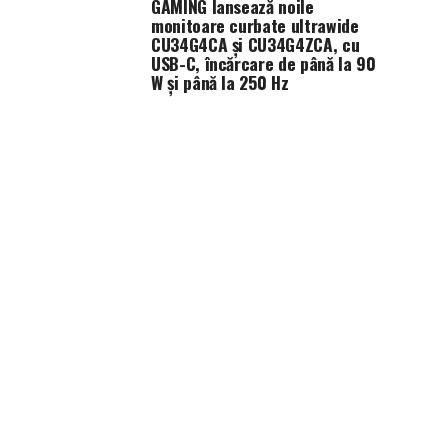
GAMING lansează noile
monitoare curbate ultrawide
CU34G4CA și CU34G4ZCA, cu
USB-C, încărcare de până la 90
W și până la 250 Hz