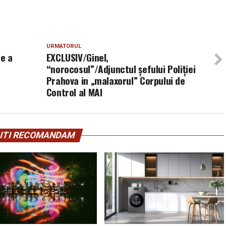
URMATORUL
e a
EXCLUSIV/Ginel,
“norocosul”/Adjunctul șefului Poliției
Prahova in „malaxorul” Corpului de
Control al MAI
ITI RECOMANDAM