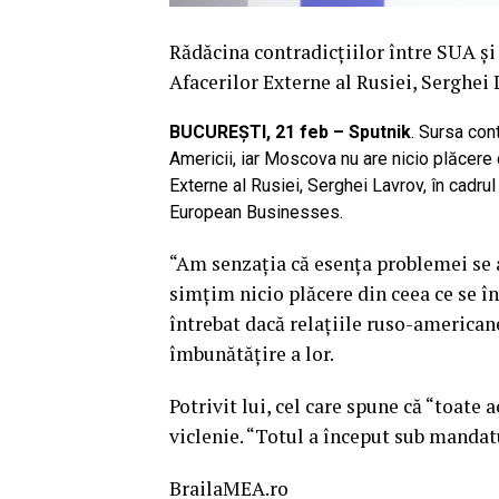
Rădăcina contradicțiilor între SUA și 
Afacerilor Externe al Rusiei, Serghei 
BUCUREȘTI, 21 feb – Sputnik
. Sursa cont
Americii, iar Moscova nu are nicio plăcere 
Externe al Rusiei, Serghei Lavrov, în cadrul
European Businesses.
“Am senzația că esența problemei se a
simțim nicio plăcere din ceea ce se î
întrebat dacă relațiile ruso-american
îmbunătățire a lor.
Potrivit lui, cel care spune că “toate
viclenie. “Totul a început sub manda
BrailaMEA.ro