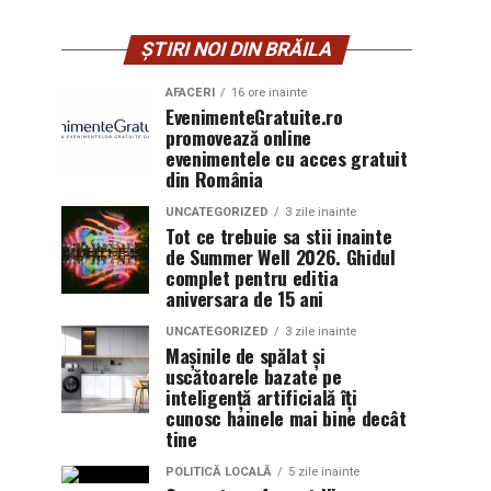
ȘTIRI NOI DIN BRĂILA
AFACERI
16 ore inainte
EvenimenteGratuite.ro
promovează online
evenimentele cu acces gratuit
din România
UNCATEGORIZED
3 zile inainte
Tot ce trebuie sa stii inainte
de Summer Well 2026. Ghidul
complet pentru editia
aniversara de 15 ani
UNCATEGORIZED
3 zile inainte
Mașinile de spălat și
uscătoarele bazate pe
inteligență artificială îți
cunosc hainele mai bine decât
tine
POLITICĂ LOCALĂ
5 zile inainte