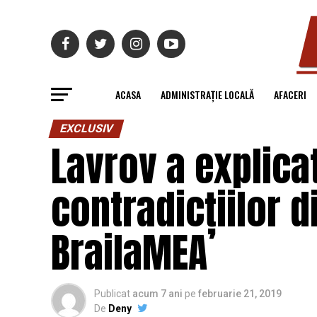
ACASA
ADMINISTRAȚIE LOCALĂ
AFACERI
EXCLUSIV
Lavrov a explica
contradicțiilor d
BrailaMEA
Publicat
acum 7 ani
pe
februarie 21, 2019
De
Deny