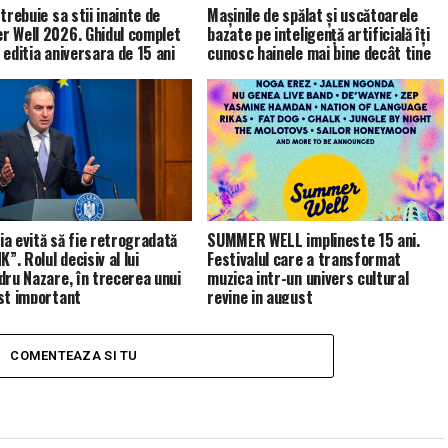
trebuie sa stii inainte de
Mașinile de spălat și uscătoarele
 Well 2026. Ghidul complet
bazate pe inteligență artificială îți
 editia aniversara de 15 ani
cunosc hainele mai bine decât tine
a evită să fie retrogradată
SUMMER WELL implineste 15 ani.
K”. Rolul decisiv al lui
Festivalul care a transformat
dru Nazare, în trecerea unui
muzica intr-un univers cultural
st important
revine in august
COMENTEAZA SI TU