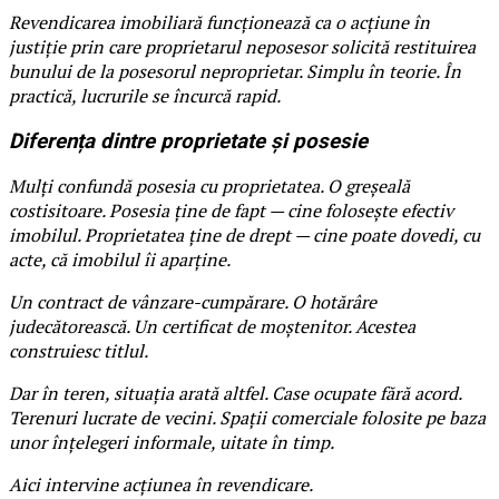
Revendicarea imobiliară funcționează ca o acțiune în
justiție prin care proprietarul neposesor solicită restituirea
bunului de la posesorul neproprietar. Simplu în teorie. În
practică, lucrurile se încurcă rapid.
Diferența dintre proprietate și posesie
Mulți confundă posesia cu proprietatea. O greșeală
costisitoare. Posesia ține de fapt — cine folosește efectiv
imobilul. Proprietatea ține de drept — cine poate dovedi, cu
acte, că imobilul îi aparține.
Un contract de vânzare-cumpărare. O hotărâre
judecătorească. Un certificat de moștenitor. Acestea
construiesc titlul.
Dar în teren, situația arată altfel. Case ocupate fără acord.
Terenuri lucrate de vecini. Spații comerciale folosite pe baza
unor înțelegeri informale, uitate în timp.
Aici intervine acțiunea în revendicare.