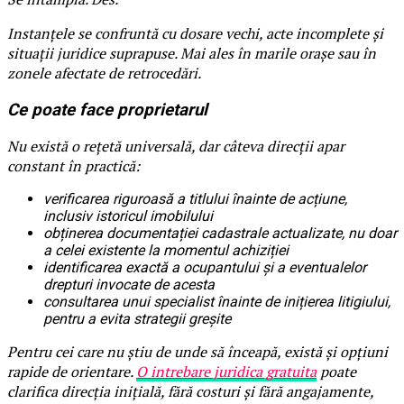
Instanțele se confruntă cu dosare vechi, acte incomplete și
situații juridice suprapuse. Mai ales în marile orașe sau în
zonele afectate de retrocedări.
Ce poate face proprietarul
Nu există o rețetă universală, dar câteva direcții apar
constant în practică:
verificarea riguroasă a titlului înainte de acțiune,
inclusiv istoricul imobilului
obținerea documentației cadastrale actualizate, nu doar
a celei existente la momentul achiziției
identificarea exactă a ocupantului și a eventualelor
drepturi invocate de acesta
consultarea unui specialist înainte de inițierea litigiului,
pentru a evita strategii greșite
Pentru cei care nu știu de unde să înceapă, există și opțiuni
rapide de orientare.
O intrebare juridica gratuita
poate
clarifica direcția inițială, fără costuri și fără angajamente,