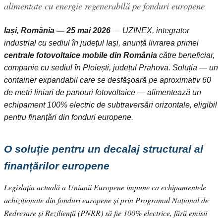
alimentate cu energie regenerabilă pe fonduri europene
Iași, România — 25 mai 2026
— UZINEX, integrator
industrial cu sediul în județul Iași, anunță livrarea primei
centrale fotovoltaice mobile din România
către beneficiar,
companie cu sediul în Ploiești, județul Prahova. Soluția — un
container expandabil care se desfășoară pe aproximativ 60
de metri liniari de panouri fotovoltaice — alimentează un
echipament 100% electric de subtraversări orizontale, eligibil
pentru finanțări din fonduri europene.
O soluție pentru un decalaj structural al
finanțărilor europene
Legislația actuală a Uniunii Europene impune ca echipamentele
achiziționate din fonduri europene și prin Programul Național de
Redresare și Reziliență (PNRR) să fie 100% electrice, fără emisii