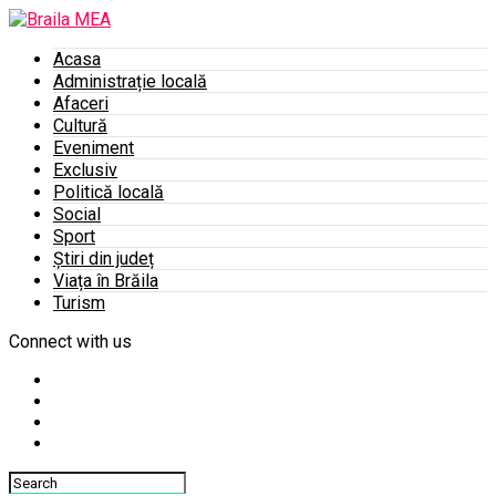
Acasa
Administrație locală
Afaceri
Cultură
Eveniment
Exclusiv
Politică locală
Social
Sport
Știri din județ
Viața în Brăila
Turism
Connect with us