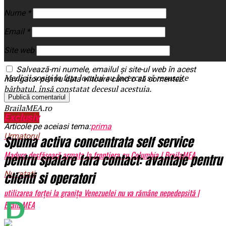
Nume
*
Email
*
Site web
Salvează-mi numele, emailul și site-ul web în acest
Medicii sosiți la fața locului au încercat să resuscite
navigator pentru data viitoare când o să comentez.
bărbatul, însă constatat decesul acestuia.
BrailaMEA.ro
Exclusiv
Articole pe aceiasi tema:
prima
Urmatorul
Spuma activa concentrata self service
Maduro desfășoară armata la frontiera cu Columbia | BrailaMEA
pentru spalare fara contact: avantaje pentru
Nu ratati
clienti si operatori
utilizarea forței la granița Venezuelei nu va rămâne nepedepsită |
BrailaMEA