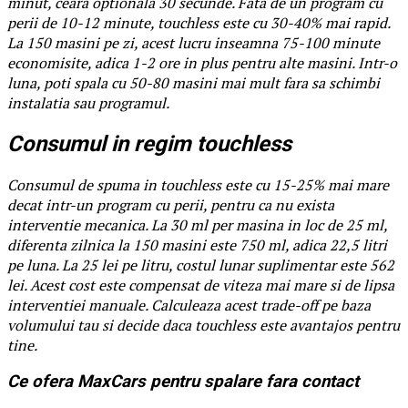
minut, ceara optionala 30 secunde. Fata de un program cu
perii de 10-12 minute, touchless este cu 30-40% mai rapid.
La 150 masini pe zi, acest lucru inseamna 75-100 minute
economisite, adica 1-2 ore in plus pentru alte masini. Intr-o
luna, poti spala cu 50-80 masini mai mult fara sa schimbi
instalatia sau programul.
Consumul in regim touchless
Consumul de spuma in touchless este cu 15-25% mai mare
decat intr-un program cu perii, pentru ca nu exista
interventie mecanica. La 30 ml per masina in loc de 25 ml,
diferenta zilnica la 150 masini este 750 ml, adica 22,5 litri
pe luna. La 25 lei pe litru, costul lunar suplimentar este 562
lei. Acest cost este compensat de viteza mai mare si de lipsa
interventiei manuale. Calculeaza acest trade-off pe baza
volumului tau si decide daca touchless este avantajos pentru
tine.
Ce ofera MaxCars pentru spalare fara contact