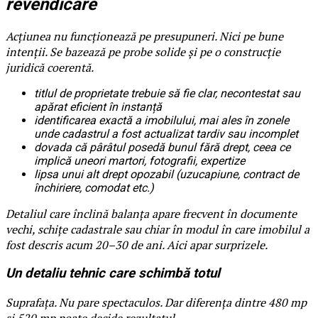
revendicare
Acțiunea nu funcționează pe presupuneri. Nici pe bune
intenții. Se bazează pe probe solide și pe o construcție
juridică coerentă.
titlul de proprietate trebuie să fie clar, necontestat sau
apărat eficient în instanță
identificarea exactă a imobilului, mai ales în zonele
unde cadastrul a fost actualizat tardiv sau incomplet
dovada că pârâtul posedă bunul fără drept, ceea ce
implică uneori martori, fotografii, expertize
lipsa unui alt drept opozabil (uzucapiune, contract de
închiriere, comodat etc.)
Detaliul care înclină balanța apare frecvent în documente
vechi, schițe cadastrale sau chiar în modul în care imobilul a
fost descris acum 20–30 de ani. Aici apar surprizele.
Un detaliu tehnic care schimbă totul
Suprafața. Nu pare spectaculos. Dar diferența dintre 480 mp
și 520 mp poate decide rezultatul.