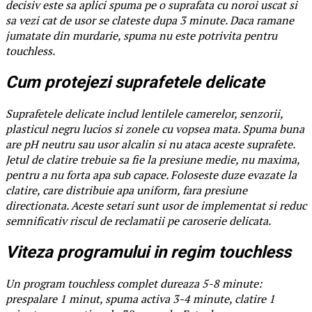
decisiv este sa aplici spuma pe o suprafata cu noroi uscat si
sa vezi cat de usor se clateste dupa 3 minute. Daca ramane
jumatate din murdarie, spuma nu este potrivita pentru
touchless.
Cum protejezi suprafetele delicate
Suprafetele delicate includ lentilele camerelor, senzorii,
plasticul negru lucios si zonele cu vopsea mata. Spuma buna
are pH neutru sau usor alcalin si nu ataca aceste suprafete.
Jetul de clatire trebuie sa fie la presiune medie, nu maxima,
pentru a nu forta apa sub capace. Foloseste duze evazate la
clatire, care distribuie apa uniform, fara presiune
directionata. Aceste setari sunt usor de implementat si reduc
semnificativ riscul de reclamatii pe caroserie delicata.
Viteza programului in regim touchless
Un program touchless complet dureaza 5-8 minute:
prespalare 1 minut, spuma activa 3-4 minute, clatire 1