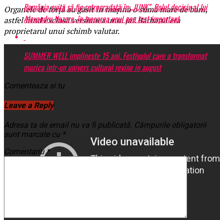
România evită să fie retrogradată în „JUNK”. Rolul decisiv al lui
Organele de forță au găsit în mașină o sumă mare de bani,
Alexandru Nazare, în trecerea unui nou test important
astfel fiind exclusă versiunea unui jaf. Bărbatul era
proprietarul unui schimb valutar.
SUMMER WELL implineste 15 ani. Festivalul care a transformat
muzica intr-un univers cultural revine in august
Comenteaza si tu
Leave a Reply
Adresa ta de email nu va fi publicată.
Câmpurile obligatorii
sunt marcate cu
*
Comentariu
*