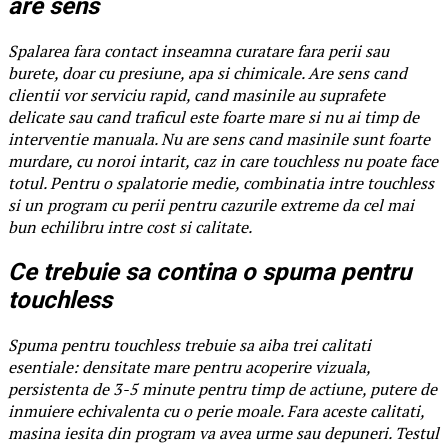
are sens
Spalarea fara contact inseamna curatare fara perii sau
burete, doar cu presiune, apa si chimicale. Are sens cand
clientii vor serviciu rapid, cand masinile au suprafete
delicate sau cand traficul este foarte mare si nu ai timp de
interventie manuala. Nu are sens cand masinile sunt foarte
murdare, cu noroi intarit, caz in care touchless nu poate face
totul. Pentru o spalatorie medie, combinatia intre touchless
si un program cu perii pentru cazurile extreme da cel mai
bun echilibru intre cost si calitate.
Ce trebuie sa contina o spuma pentru
touchless
Spuma pentru touchless trebuie sa aiba trei calitati
esentiale: densitate mare pentru acoperire vizuala,
persistenta de 3-5 minute pentru timp de actiune, putere de
inmuiere echivalenta cu o perie moale. Fara aceste calitati,
masina iesita din program va avea urme sau depuneri. Testul