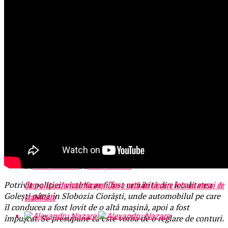
EvenimenteGratuite.ro promovează online evenimentele cu acces
gratuit din România
Tot ce trebuie sa stii inainte de Summer Well 2026. Ghidul
complet pentru editia aniversara de 15 ani
Mașinile de spălat și uscătoarele bazate pe inteligență artificială
îți cunosc hainele mai bine decât tine
Cum a transformat Nicușor Dan o notă de trecere într-un mesaj de
Potrivit poliției, victima ar fi fost urmărită din localitatea
Golești până în Slobozia Ciorăști, unde automobilul pe care
stabilitate
îl conducea a fost lovit de o altă mașină, apoi a fost
împușcat. Se presupune că este vorba de o reglare de conturi.