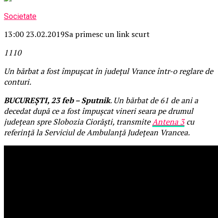
Societate
13:00 23.02.2019
Sa primesc un link scurt
11
1
0
Un bărbat a fost împușcat în județul Vrance într-o reglare de
conturi.
BUCUREȘTI, 23 feb – Sputnik
. Un bărbat de 61 de ani a
decedat după ce a fost împușcat vineri seara pe drumul
județean spre Slobozia Ciorăști, transmite
Antena 3
cu
referință la Serviciul de Ambulanță Județean Vrancea.
Citeste in continuare
Iti recomandam