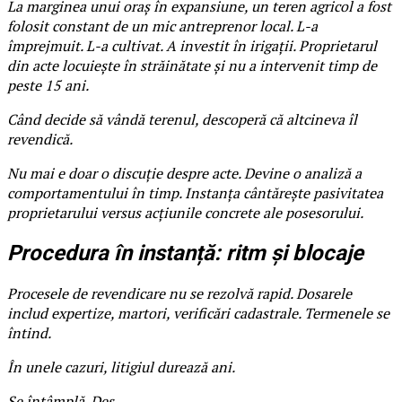
La marginea unui oraș în expansiune, un teren agricol a fost
folosit constant de un mic antreprenor local. L-a
împrejmuit. L-a cultivat. A investit în irigații. Proprietarul
din acte locuiește în străinătate și nu a intervenit timp de
peste 15 ani.
Când decide să vândă terenul, descoperă că altcineva îl
revendică.
Nu mai e doar o discuție despre acte. Devine o analiză a
comportamentului în timp. Instanța cântărește pasivitatea
proprietarului versus acțiunile concrete ale posesorului.
Procedura în instanță: ritm și blocaje
Procesele de revendicare nu se rezolvă rapid. Dosarele
includ expertize, martori, verificări cadastrale. Termenele se
întind.
În unele cazuri, litigiul durează ani.
Se întâmplă. Des.