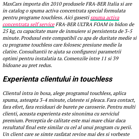
MaxCars importa din 2010 produsele FRA-BER Italia si are
in catalog o spuma activa concentrata special formulata
pentru programe touchless. Aici gasesti
spuma activa
concentrata self service
FRA-BER ULTRA FOAM in bidon de
25 kg, cu capacitate mare de inmuiere si persistenta de 3-5
minute. Produsul este compatibil cu apa de duritate medie si
cu programe touchless care folosesc presiune medie la
clatire. Consultantii te ajuta sa configurezi parametrii
optimi pentru instalatia ta. Comenzile intre 11 si 39
bidoane au pret redus.
Experienta clientului in touchless
Clientul intra in boxa, alege programul touchless, aplica
spuma, asteapta 3-4 minute, clateste si pleaca. Fara contact,
fara efort, fara reziduuri de burete pe caroserie. Pentru multi
clienti, aceasta experienta este sinonima cu serviciul
premium. Perceptia de calitate este mai mare chiar daca
rezultatul final este similar cu cel al unui program cu perii.
Un client care se simte rasfatat revine mai des si vorbeste