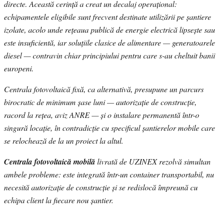
directe. Această cerință a creat un decalaj operațional:
echipamentele eligibile sunt frecvent destinate utilizării pe șantiere
izolate, acolo unde rețeaua publică de energie electrică lipsește sau
este insuficientă, iar soluțiile clasice de alimentare — generatoarele
diesel — contravin chiar principiului pentru care s-au cheltuit banii
europeni.
Centrala fotovoltaică fixă, ca alternativă, presupune un parcurs
birocratic de minimum șase luni — autorizație de construcție,
racord la rețea, aviz ANRE — și o instalare permanentă într-o
singură locație, în contradicție cu specificul șantierelor mobile care
se relochează de la un proiect la altul.
Centrala fotovoltaică mobilă
livrată de UZINEX rezolvă simultan
ambele probleme: este integrată într-un container transportabil, nu
necesită autorizație de construcție și se redislocă împreună cu
echipa client la fiecare nou șantier.