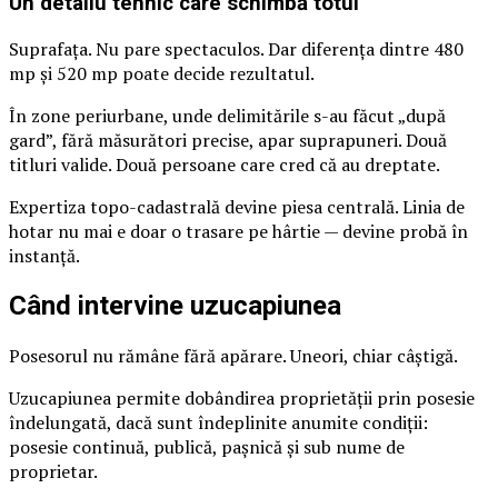
Un detaliu tehnic care schimbă totul
Suprafața. Nu pare spectaculos. Dar diferența dintre 480
mp și 520 mp poate decide rezultatul.
În zone periurbane, unde delimitările s-au făcut „după
gard”, fără măsurători precise, apar suprapuneri. Două
titluri valide. Două persoane care cred că au dreptate.
Expertiza topo-cadastrală devine piesa centrală. Linia de
hotar nu mai e doar o trasare pe hârtie — devine probă în
instanță.
Când intervine uzucapiunea
Posesorul nu rămâne fără apărare. Uneori, chiar câștigă.
Uzucapiunea permite dobândirea proprietății prin posesie
îndelungată, dacă sunt îndeplinite anumite condiții:
posesie continuă, publică, pașnică și sub nume de
proprietar.