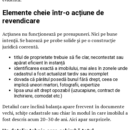
Elemente cheie într-o acțiune de
revendicare
Acțiunea nu funcționează pe presupuneri. Nici pe bune
intenții. Se bazează pe probe solide și pe o construcție
juridică coerentă.
titlul de proprietate trebuie să fie clar, necontestat sau
apărat eficient în instanță
identificarea exactă a imobilului, mai ales în zonele unde
cadastrul a fost actualizat tardiv sau incomplet
dovada că pârâtul posedă bunul fără drept, ceea ce
implică uneori martori, fotografii, expertize
lipsa unui alt drept opozabil (uzucapiune, contract de
închiriere, comodat etc.)
Detaliul care înclină balanța apare frecvent în documente
vechi, schițe cadastrale sau chiar în modul în care imobilul a
fost descris acum 20–30 de ani. Aici apar surprizele.