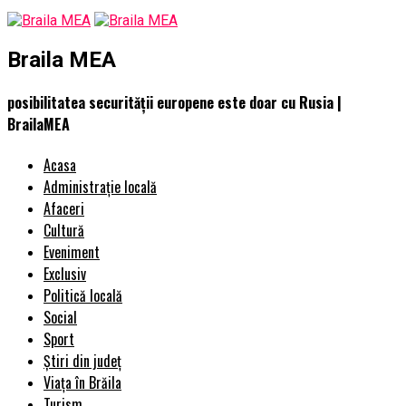
Braila MEA
posibilitatea securității europene este doar cu Rusia |
BrailaMEA
Acasa
Administrație locală
Afaceri
Cultură
Eveniment
Exclusiv
Politică locală
Social
Sport
Știri din județ
Viața în Brăila
Turism