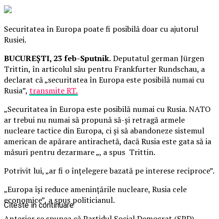
Securitatea în Europa poate fi posibilă doar cu ajutorul
Rusiei.
BUCUREȘTI, 23 feb-Sputnik.
Deputatul german Jürgen
Trittin, în articolul său pentru Frankfurter Rundschau, a
declarat că „securitatea în Europa este posibilă numai cu
Rusia”,
transmite RT.
„Securitatea în Europa este posibilă numai cu Rusia. NATO
ar trebui nu numai să propună să-și retragă armele
nucleare tactice din Europa, ci și să abandoneze sistemul
american de apărare antirachetă, dacă Rusia este gata să ia
măsuri pentru dezarmare „, a spus Trittin.
Potrivit lui, „ar fi o înțelegere bazată pe interese reciproce”.
„Europa își reduce amenințările nucleare, Rusia cele
economice”, a spus politicianul.
Citeste in continuare
Anterior se spunea că Partidul Social Democrat (SPD)