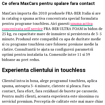
Ce ofera MaxCars pentru spalare fara contact
MaxCars importa din 2010 produsele FRA-BER Italia si are
in catalog o spuma activa concentrata special formulata
pentru programe touchless. Aici gasesti
spuma activa
concentrata self service
FRA-BER ULTRA FOAM in bidon de
25 kg, cu capacitate mare de inmuiere si persistenta de 3-5
minute. Produsul este compatibil cu apa de duritate medie
si cu programe touchless care folosesc presiune medie la
clatire. Consultantii te ajuta sa configurezi parametrii
optimi pentru instalatia ta. Comenzile intre 11 si 39
bidoane au pret redus.
Experienta clientului in touchless
Clientul intra in boxa, alege programul touchless, aplica
spuma, asteapta 3-4 minute, clateste si pleaca. Fara
contact, fara efort, fara reziduuri de burete pe caroserie.
Pentru multi clienti, aceasta experienta este sinonima cu
serviciul premium. Perceptia de calitate este mai mare chiar