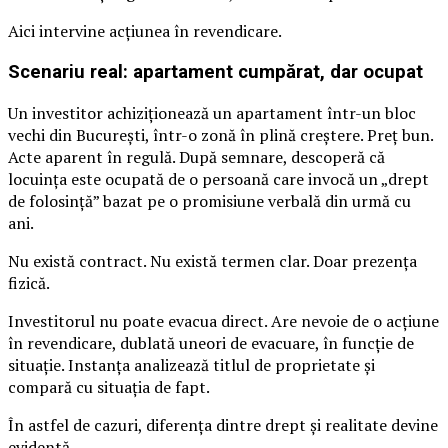
Aici intervine acțiunea în revendicare.
Scenariu real: apartament cumpărat, dar ocupat
Un investitor achiziționează un apartament într-un bloc
vechi din București, într-o zonă în plină creștere. Preț bun.
Acte aparent în regulă. După semnare, descoperă că
locuința este ocupată de o persoană care invocă un „drept
de folosință” bazat pe o promisiune verbală din urmă cu
ani.
Nu există contract. Nu există termen clar. Doar prezența
fizică.
Investitorul nu poate evacua direct. Are nevoie de o acțiune
în revendicare, dublată uneori de evacuare, în funcție de
situație. Instanța analizează titlul de proprietate și
compară cu situația de fapt.
În astfel de cazuri, diferența dintre drept și realitate devine
evidentă.