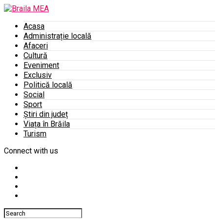
Acasa
Administrație locală
Afaceri
Cultură
Eveniment
Exclusiv
Politică locală
Social
Sport
Știri din județ
Viața în Brăila
Turism
Connect with us