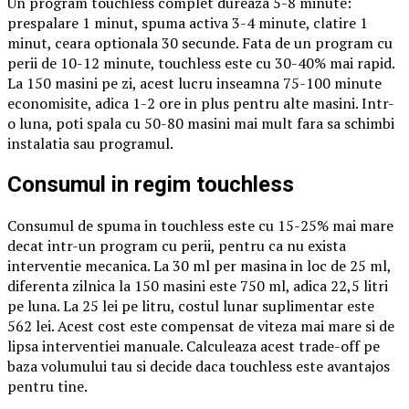
Un program touchless complet dureaza 5-8 minute:
prespalare 1 minut, spuma activa 3-4 minute, clatire 1
minut, ceara optionala 30 secunde. Fata de un program cu
perii de 10-12 minute, touchless este cu 30-40% mai rapid.
La 150 masini pe zi, acest lucru inseamna 75-100 minute
economisite, adica 1-2 ore in plus pentru alte masini. Intr-
o luna, poti spala cu 50-80 masini mai mult fara sa schimbi
instalatia sau programul.
Consumul in regim touchless
Consumul de spuma in touchless este cu 15-25% mai mare
decat intr-un program cu perii, pentru ca nu exista
interventie mecanica. La 30 ml per masina in loc de 25 ml,
diferenta zilnica la 150 masini este 750 ml, adica 22,5 litri
pe luna. La 25 lei pe litru, costul lunar suplimentar este
562 lei. Acest cost este compensat de viteza mai mare si de
lipsa interventiei manuale. Calculeaza acest trade-off pe
baza volumului tau si decide daca touchless este avantajos
pentru tine.