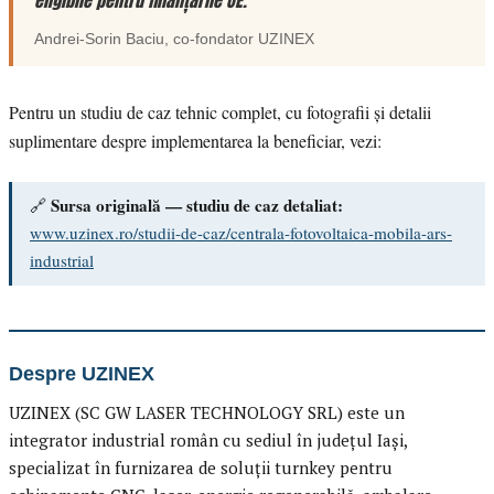
eligibile pentru finanțările UE.”
Andrei-Sorin Baciu
, co-fondator
UZINEX
Pentru un studiu de caz tehnic complet, cu fotografii și detalii
suplimentare despre implementarea la beneficiar, vezi:
Sursa originală — studiu de caz detaliat:
🔗
www.uzinex.ro/studii-de-caz/centrala-fotovoltaica-mobila-ars-
industrial
Despre UZINEX
UZINEX (SC GW LASER TECHNOLOGY SRL) este un
integrator industrial român cu sediul în județul Iași,
specializat în furnizarea de soluții turnkey pentru