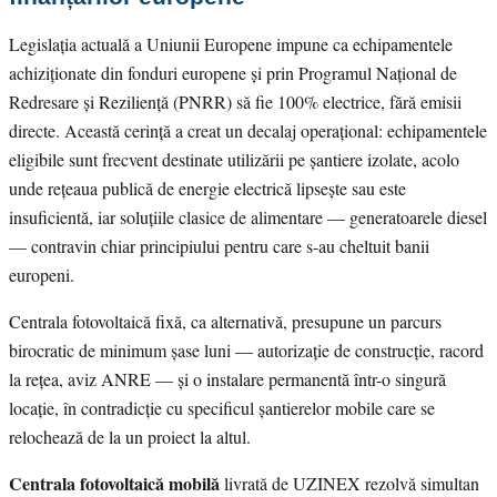
Legislația actuală a Uniunii Europene impune ca echipamentele
achiziționate din fonduri europene și prin Programul Național de
Redresare și Reziliență (PNRR) să fie 100% electrice, fără emisii
directe. Această cerință a creat un decalaj operațional: echipamentele
eligibile sunt frecvent destinate utilizării pe șantiere izolate, acolo
unde rețeaua publică de energie electrică lipsește sau este
insuficientă, iar soluțiile clasice de alimentare — generatoarele diesel
— contravin chiar principiului pentru care s-au cheltuit banii
europeni.
Centrala fotovoltaică fixă, ca alternativă, presupune un parcurs
birocratic de minimum șase luni — autorizație de construcție, racord
la rețea, aviz ANRE — și o instalare permanentă într-o singură
locație, în contradicție cu specificul șantierelor mobile care se
relochează de la un proiect la altul.
Centrala fotovoltaică mobilă
livrată de UZINEX rezolvă simultan