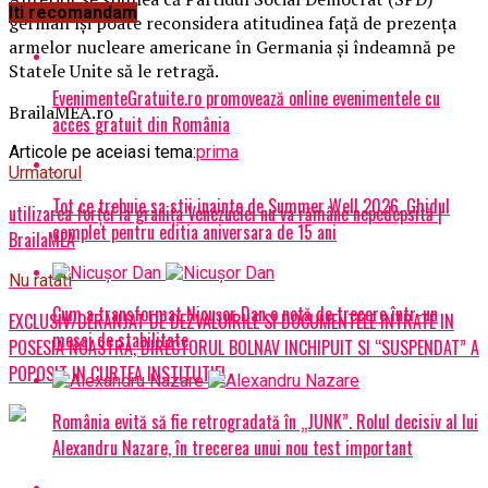
Iti recomandam
german își poate reconsidera atitudinea față de prezența
armelor nucleare americane în Germania și îndeamnă pe
Statele Unite să le retragă.
EvenimenteGratuite.ro promovează online evenimentele cu
BrailaMEA.ro
acces gratuit din România
Articole pe aceiasi tema:
prima
Urmatorul
Tot ce trebuie sa stii inainte de Summer Well 2026. Ghidul
utilizarea forței la granița Venezuelei nu va rămâne nepedepsită |
complet pentru editia aniversara de 15 ani
BrailaMEA
Nu ratati
Cum a transformat Nicușor Dan o notă de trecere într-un
EXCLUSIV/DERANJAT DE DEZVALUIRILE SI DOCUMENTELE INTRATE IN
mesaj de stabilitate
POSESIA NOASTRA, DIRECTORUL BOLNAV INCHIPUIT SI “SUSPENDAT” A
POPOSIT IN CURTEA INSTITUTIEI
România evită să fie retrogradată în „JUNK”. Rolul decisiv al lui
Alexandru Nazare, în trecerea unui nou test important