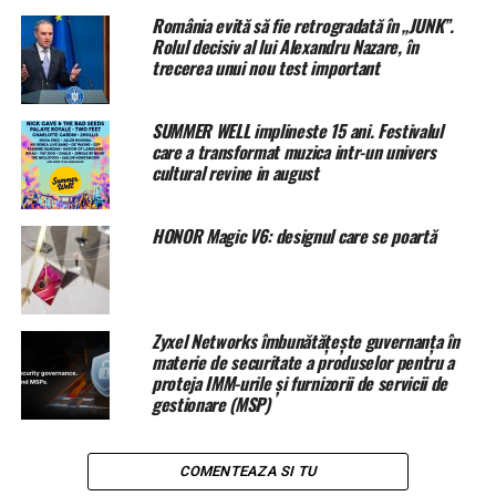
15,35 euro mai mult în Est. Creșterea pensiei în cazul
România evită să fie retrogradată în „JUNK”.
mamelor face parte din pachetul de pensii al guvernului
Rolul decisiv al lui Alexandru Nazare, în
federal, în valoare de miliarde de euro. Această majorare
trecerea unui nou test important
va costa guvernul 3,8 miliarde de euro pe an.
SUMMER WELL implineste 15 ani. Festivalul
Tăierea gardurilor vii, interzisă
care a transformat muzica intr-un univers
cultural revine in august
Dacă aveţi de gând să folosiţi foarfecele de grădină
pentru a tăia gardul viu înalt din curtea dvs., avem veşti
proaste. Între 1 martie și 30 septembrie, este interzisă
HONOR Magic V6: designul care se poartă
tăierea gardurilor viu, potrivit Legii federale privind
conservarea naturii.
În această perioadă nu sunt permise tăiere unei cantităţi
Zyxel Networks îmbunătățește guvernanța în
materie de securitate a produselor pentru a
mari din „gardurile vii, tufișuri și alte plante lemnoase”,
proteja IMM-urile și furnizorii de servicii de
prevede legea. Este însă permisă numai „toaletarea
gestionare (MSP)
blândă”, iar tăierile mai mari vor fi permise începând din
octombrie. Scopul legii este de a proteja animalele și
păsările care se adăpostesc în aceste spații verzi
COMENTEAZA SI TU