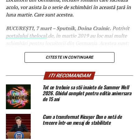
acolo, vor asista la o serie de schimbări în această ţară în
luna martie. Care sunt acestea.
BUCUREŞTI, 7 mart – Sputnik, Doina Crainic.
Potrivit
portalului thelocal
.de, în martie 2019 au loc mai multe
schimbări pentru locuitorii din Germania. Acestea sunt:
CITESTE IN CONTINUARE
Mai multe puncte de pensie pentru
ITI RECOMANDAM
mame
Tot ce trebuie sa stii inainte de Summer Well
2026. Ghidul complet pentru editia aniversara
De la 1 martie, mamelor cu copii născuți înainte de 1992
de 15 ani
li se va aloca cu jumătate de punct de pensie mai mult pe
copil, adică 2,5 în loc de două puncte, ca înainte.
Cum a transformat Nicușor Dan o notă de
Convertind în numerar, aceasta înseamna că pentru
trecere într-un mesaj de stabilitate
fiecare copil născut înainte de 1992, mamele din vestul
Germaniei primesc cu 16,02 euro mai mult pe lună şi cu