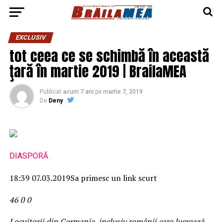
EXCLUSIV
tot ceea ce se schimbă în această
ţară în martie 2019 | BrailaMEA
Publicat
acum 7 ani
pe
martie 7, 2019
De
Deny
DIASPORĂ
18:39 07.03.2019
Sa primesc un link scurt
46
0
0
Locuitorii din Germania, inclusiv românii care lucrează