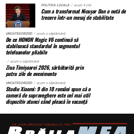
În unele cazuri, litigiul durează ani.
POLITICĂ LOCALĂ
acum 4 zile
O
centrală fotovoltaică mobilă
este o soluție multi-funcțională.
Cum a transformat Nicușor Dan o notă de
Se întâmplă. Des.
Aplicațiile identificate de UZINEX includ:
trecere într-un mesaj de stabilitate
Instanțele se confruntă cu dosare vechi, acte incomplete
Șantiere de construcții civile și lucrări edilitare
UNCATEGORIZED
acum o săptămână
și situații juridice suprapuse. Mai ales în marile orașe sau
De ce HONOR Magic V6 continuă să
în zonele afectate de retrocedări.
Echipamente electrice alimentate pe fonduri
stabilească standardul în segmentul
europene și PNRR
telefoanelor pliabile
Ce poate face proprietarul
acum o săptămână
Operațiuni militare și tabere temporare
Ziua Timișoarei 2026, sărbătorită prin
Nu există o rețetă universală, dar câteva direcții apar
patru zile de evenimente
Stații mobile de încărcare auto electric
constant în practică:
UNCATEGORIZED
acum o săptămână
Evenimente outdoor și festivaluri
Studiu Xiaomi: 9 din 10 români spun că o
verificarea riguroasă a titlului înainte de acțiune,
cameră de supraveghere este cel mai util
inclusiv istoricul imobilului
Operațiuni de ajutor umanitar în zone fără
dispozitiv atunci când pleacă în vacanță
infrastructură energetică
obținerea documentației cadastrale actualizate, nu
doar a celei existente la momentul achiziției
identificarea exactă a ocupantului și a eventualelor
„Există un decalaj
drepturi invocate de acesta