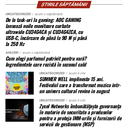
ȘTIRILE SĂPTĂMÂNII
Proprietarul din acte locuiește în străinătate și nu a
intervenit timp de peste 15 ani.
UNCATEGORIZED
acum o săptămână
Gama completă: de la 3 metri la 12 metri
De la task-uri la gaming: AOC GAMING
lungime container
Când decide să vândă terenul, descoperă că altcineva îl
lansează noile monitoare curbate
ultrawide CU34G4CA și CU34G4ZCA, cu
revendică.
Modelul livrat către beneficiar reprezintă varianta de intrare a
USB-C, încărcare de până la 90 W și până
gamei UZINEX. Producătorul oferă
centrale fotovoltaice mobile
la 250 Hz
Nu mai e doar o discuție despre acte. Devine o analiză a
în configurații adaptate volumului de consum al fiecărui client,
comportamentului în timp. Instanța cântărește
AFACERI
acum o săptămână
Cum alegi parfumul potrivit pentru vară?
de la modelul compact până la containerul industrial 40 ft.
pasivitatea proprietarului versus acțiunile concrete ale
Ingredientele care rezistă în sezonul cald
posesorului.
La capătul superior al gamei, containerul de 12 metri lungime
UNCATEGORIZED
acum 6 zile
poate găzdui până la 160 kW panouri fotovoltaice instalate și
Procedura în instanță: ritm și
SUMMER WELL implineste 15 ani.
Festivalul care a transformat muzica intr-
620 kWh capacitate de stocare — o autonomie comparabilă cu
blocaje
un univers cultural revine in august
o microcentrală fixă, fără constrângerile birocratice ale
acesteia. Toate variantele sunt customizabile pe specificul
UNCATEGORIZED
acum 6 zile
Procesele de revendicare nu se rezolvă rapid. Dosarele
Zyxel Networks îmbunătățește guvernanța
fiecărui proiect.
includ expertize, martori, verificări cadastrale. Termenele
în materie de securitate a produselor
se întind.
pentru a proteja IMM-urile și furnizorii de
servicii de gestionare (MSP)
Aplicații dincolo de șantierele civile