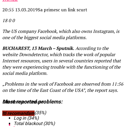
20:55 13.03.2019
Sa primesc un link scurt
18
0
0
The US company Facebook, which also owns Instagram, is
one of the biggest social media platforms.
BUCHAREST, 13 March – Sputnik.
According to the
website Downdetector, which tracks the work of popular
Internet resources, users in several countries reported that
they were experiencing trouble with the functioning of the
social media platform.
„Problems in the work of Facebook are observed from 11:56
on the time of the East Coast of the USA”, the report says.
Most reported problems:
Citeste in continuare
Newsfeed (35%)
Iti recomandam
Log in (34%)
Total blackout (30%)