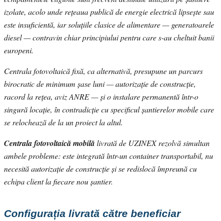
izolate, acolo unde rețeaua publică de energie electrică lipsește sau
este insuficientă, iar soluțiile clasice de alimentare — generatoarele
diesel — contravin chiar principiului pentru care s-au cheltuit banii
europeni.
Centrala fotovoltaică fixă, ca alternativă, presupune un parcurs
birocratic de minimum șase luni — autorizație de construcție,
racord la rețea, aviz ANRE — și o instalare permanentă într-o
singură locație, în contradicție cu specificul șantierelor mobile care
se relochează de la un proiect la altul.
Centrala fotovoltaică mobilă
livrată de UZINEX rezolvă simultan
ambele probleme: este integrată într-un container transportabil, nu
necesită autorizație de construcție și se redislocă împreună cu
echipa client la fiecare nou șantier.
Configurația livrată către beneficiar