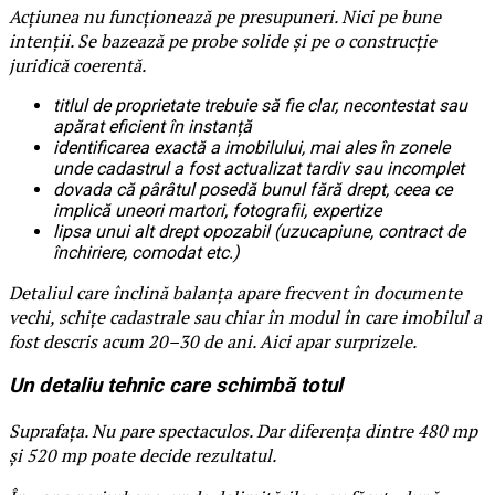
Acțiunea nu funcționează pe presupuneri. Nici pe bune
intenții. Se bazează pe probe solide și pe o construcție
juridică coerentă.
titlul de proprietate trebuie să fie clar, necontestat sau
apărat eficient în instanță
identificarea exactă a imobilului, mai ales în zonele
unde cadastrul a fost actualizat tardiv sau incomplet
dovada că pârâtul posedă bunul fără drept, ceea ce
implică uneori martori, fotografii, expertize
lipsa unui alt drept opozabil (uzucapiune, contract de
închiriere, comodat etc.)
Detaliul care înclină balanța apare frecvent în documente
vechi, schițe cadastrale sau chiar în modul în care imobilul a
fost descris acum 20–30 de ani. Aici apar surprizele.
Un detaliu tehnic care schimbă totul
Suprafața. Nu pare spectaculos. Dar diferența dintre 480 mp
și 520 mp poate decide rezultatul.