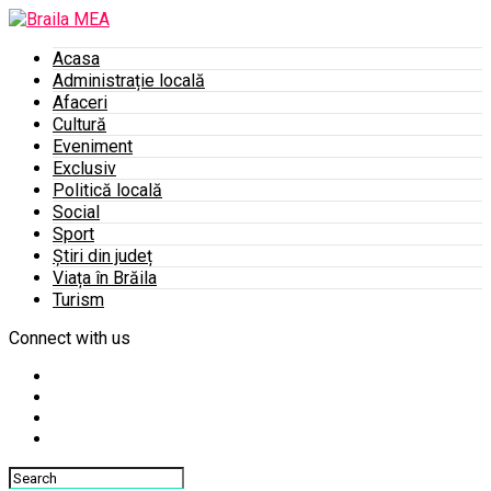
Acasa
Administrație locală
Afaceri
Cultură
Eveniment
Exclusiv
Politică locală
Social
Sport
Știri din județ
Viața în Brăila
Turism
Connect with us