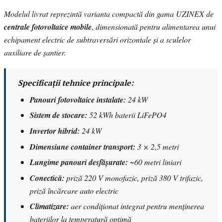
Modelul livrat reprezintă varianta compactă din gama UZINEX de
centrale fotovoltaice mobile
, dimensionată pentru alimentarea unui
echipament electric de subtraversări orizontale și a sculelor
auxiliare de șantier.
Specificații tehnice principale:
Panouri fotovoltaice instalate:
24 kW
Sistem de stocare:
52 kWh baterii LiFePO4
Invertor hibrid:
24 kW
Dimensiune container transport:
3 × 2,5 metri
Lungime panouri desfășurate:
~60 metri liniari
Conectică:
priză 220 V monofazic, priză 380 V trifazic,
priză încărcare auto electric
Climatizare:
aer condiționat integrat pentru menținerea
bateriilor la temperatură optimă