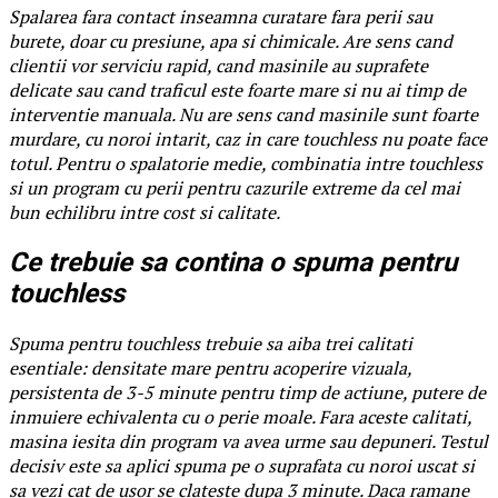
Spalarea fara contact inseamna curatare fara perii sau
burete, doar cu presiune, apa si chimicale. Are sens cand
clientii vor serviciu rapid, cand masinile au suprafete
delicate sau cand traficul este foarte mare si nu ai timp de
interventie manuala. Nu are sens cand masinile sunt foarte
murdare, cu noroi intarit, caz in care touchless nu poate face
totul. Pentru o spalatorie medie, combinatia intre touchless
si un program cu perii pentru cazurile extreme da cel mai
bun echilibru intre cost si calitate.
Ce trebuie sa contina o spuma pentru
touchless
Spuma pentru touchless trebuie sa aiba trei calitati
esentiale: densitate mare pentru acoperire vizuala,
persistenta de 3-5 minute pentru timp de actiune, putere de
inmuiere echivalenta cu o perie moale. Fara aceste calitati,
masina iesita din program va avea urme sau depuneri. Testul
decisiv este sa aplici spuma pe o suprafata cu noroi uscat si
sa vezi cat de usor se clateste dupa 3 minute. Daca ramane