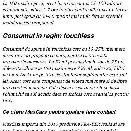
La 150 masini pe zi, acest lucru inseamna 75-100 minute
economisite, adica 1-2 ore in plus pentru alte masini. Intr-o
luna, poti spala cu 50-80 masini mai mult fara sa schimbi
instalatia sau programul.
Consumul in regim touchless
Consumul de spuma in touchless este cu 15-25% mai mare
decat intr-un program cu perii, pentru ca nu exista
interventie mecanica. La 30 ml per masina in loc de 25 ml,
diferenta zilnica la 150 masini este 750 ml, adica 22,5 litri
pe luna. La 25 lei pe litru, costul lunar suplimentar este 562
lei. Acest cost este compensat de viteza mai mare si de lipsa
interventiei manuale. Calculeaza acest trade-off pe baza
volumului tau si decide daca touchless este avantajos pentru
tine.
Ce ofera MaxCars pentru spalare fara contact
MaxCars importa din 2010 produsele FRA-BER Italia si are
in catalog o spuma activa concentrata special formulata