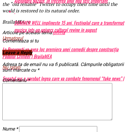
Alexandru Nazare, în trecerea unui nou test important
the “old reliable” Twitter to occupy their time until the
world is restored to its natural order.
BrailaMEA.ro
SUMMER WELL implineste 15 ani. Festivalul care a transformat
muzica intr-un univers cultural revine in august
Articole pe aceiasi tema:
prima
Urmatorul
Comenteaza si tu
La București va avea loc premiera unei comedii despre construcția
Leave a Reply
Podului Crimeei | BrailaMEA
Adresa ta de email nu va fi publicată.
Câmpurile obligatorii
Nu ratati
sunt marcate cu
*
Senatul rus a aprobat legea care va combate fenomenul “fake news” |
Comentariu
*
BrailaMEA
Nume
*