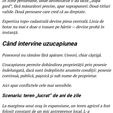
În zone periurbane, unde delimitările s-au făcut „după
gard”, fără măsurători precise, apar suprapuneri. Două titluri
valide. Două persoane care cred că au dreptate.
Expertiza topo-cadastrală devine piesa centrală. Linia de
hotar nu mai e doar o trasare pe hârtie — devine probă în
instanță.
Când intervine uzucapiunea
Posesorul nu rămâne fără apărare. Uneori, chiar câștigă.
Uzucapiunea permite dobândirea proprietății prin posesie
îndelungată, dacă sunt îndeplinite anumite condiții: posesie
continuă, publică, pașnică și sub nume de proprietar.
Aici apar conflictele cele mai sensibile.
Scenariu: teren „lucrat” de ani de zile
La marginea unui oraș în expansiune, un teren agricol a fost
folosit constant de un mic antreprenor local. L-a