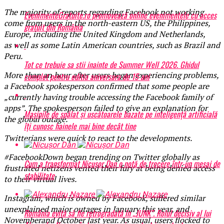
The majority of reports regarding Facebook not working
EvenimenteGratuite.ro promovează online evenimentele cu acces
come from users in the north-eastern US, the Philippines,
gratuit din România
Europe, including the United Kingdom and Netherlands,
as well as some Latin American countries, such as Brazil and
Peru.
Tot ce trebuie sa stii inainte de Summer Well 2026. Ghidul
More than an hour after users began experiencing problems,
complet pentru editia aniversara de 15 ani
a Facebook spokesperson confirmed that some people are
„currently having trouble accessing the Facebook family of
apps”. The spokesperson failed to give an explanation for
Mașinile de spălat și uscătoarele bazate pe inteligență artificială
the global outage.
îți cunosc hainele mai bine decât tine
Twitterians were quick to react to the developments.
#FacebookDown began trending on Twitter globally as
Cum a transformat Nicușor Dan o notă de trecere într-un mesaj de
frustrated netizens vented their fury at being denied access
stabilitate
to their virtual lives.
Instagram, which is owned by Facebook, suffered similar
unexplained major outages in January this year, and
România evită să fie retrogradată în „JUNK”. Rolul decisiv al lui
Novemberand October last year. As usual, users flocked to