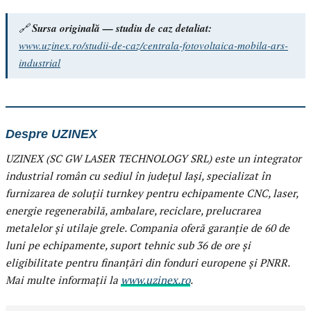
🔗
Sursa originală — studiu de caz detaliat:
www.uzinex.ro/studii-de-caz/centrala-fotovoltaica-mobila-ars-
industrial
Despre UZINEX
UZINEX (SC GW LASER TECHNOLOGY SRL) este un integrator
industrial român cu sediul în județul Iași, specializat în
furnizarea de soluții turnkey pentru echipamente CNC, laser,
energie regenerabilă, ambalare, reciclare, prelucrarea
metalelor și utilaje grele. Compania oferă garanție de 60 de
luni pe echipamente, suport tehnic sub 36 de ore și
eligibilitate pentru finanțări din fonduri europene și PNRR.
Mai multe informații la
www.uzinex.ro
.