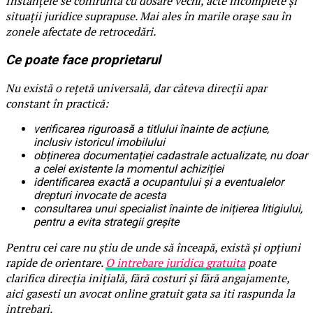
Instanțele se confruntă cu dosare vechi, acte incomplete și
situații juridice suprapuse. Mai ales în marile orașe sau în
zonele afectate de retrocedări.
Ce poate face proprietarul
Nu există o rețetă universală, dar câteva direcții apar
constant în practică:
verificarea riguroasă a titlului înainte de acțiune,
inclusiv istoricul imobilului
obținerea documentației cadastrale actualizate, nu doar
a celei existente la momentul achiziției
identificarea exactă a ocupantului și a eventualelor
drepturi invocate de acesta
consultarea unui specialist înainte de inițierea litigiului,
pentru a evita strategii greșite
Pentru cei care nu știu de unde să înceapă, există și opțiuni
rapide de orientare.
O intrebare juridica gratuita
poate
clarifica direcția inițială, fără costuri și fără angajamente,
aici gasesti un avocat online gratuit gata sa iti raspunda la
intrebari.