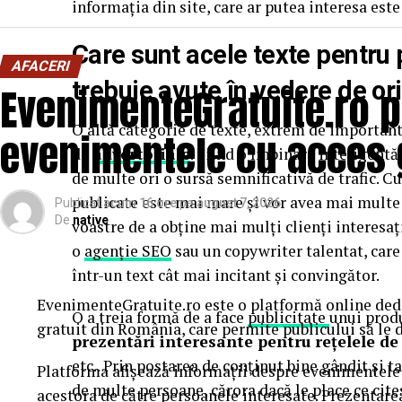
informația din site, care ar putea interesa este
Care sunt acele
texte pentru
AFACERI
trebuie avute în vedere de or
EvenimenteGratuite.ro 
O altă categorie de texte, extrem de important
evenimentele cu acces 
de
advertoriale
. Fiind o îmbinare inteligentă
de multe ori o sursă semnificativă de trafic. C
publicate este mai mare și vor avea mai multe v
Publicat
acum 16 ore
pe
august 7, 2026
De
native
voastre de a obține mai mulți clienți interesați
o
agenție SEO
sau un copywriter talentat, care
într-un text cât mai incitant și convingător.
EvenimenteGratuite.ro este o platformă online ded
O a treia formă de a face
publicitate
unui prod
gratuit din România, care permite publicului să le d
prezentări interesante pentru rețelele de
etc.. Prin postarea de conținut bine gândit și ta
Platforma afișează informații despre evenimentele g
de multe persoane, cărora dacă le place ce cites
acestora de către persoanele interesate. Prezentare