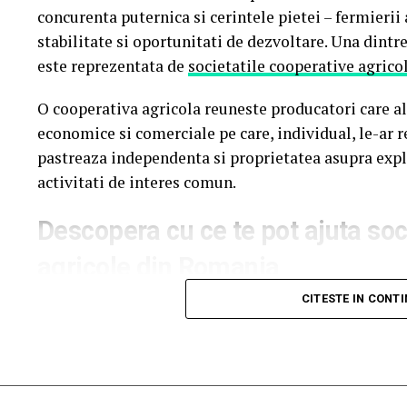
concurenta puternica si cerintele pietei – fermierii 
Pornind de la această tendință, Oriflame completea
stabilitate si oportunitati de dezvoltare. Una dintr
parfumuri create împreună cu Givaudan, unul dintre
este reprezentata de
societatile cooperative agric
O cooperativa agricola reuneste producatori care al
economice si comerciale pe care, individual, le-ar 
pastreaza independenta si proprietatea asupra explo
La La Lime
– prospețime reinterpretată
activitati de interes comun.
Dacă preferi parfumurile fresh, luminoase și energi
Descopera cu ce te pot ajuta soc
Parfumul este construit în jurul lime-ului peruvian
agricole din Romania
proaspăt spălată și Akigalawood, o notă lemnoasă 
CITESTE IN CONT
Putere mai mare de negociere
persistență. Rezultatul este un parfum vibrant, con
moment al zilei.
Unul dintre cele mai importante avantaje oferite de
puterii de negociere. Atunci cand productia mai mul
Tropic Thunder
cantitatile disponibile sunt mai mari, iar cooperat
– vacanța într-o sticlă