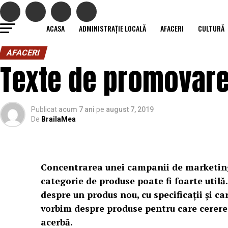
ACASA
ADMINISTRAȚIE LOCALĂ
AFACERI
CULTURĂ
AFACERI
Texte de promovare
Publicat
acum 7 ani
pe
august 7, 2019
De
BrailaMea
Concentrarea unei campanii de marketing
categorie de produse poate fi foarte utilă
despre un produs nou, cu specificații și ca
vorbim despre produse pentru care cererea
acerbă.