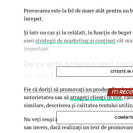
Provocarea este la fel de mare atât pentru un b
început.
Și într-un caz și în celălalt, în funcție de bug
unei
strategii de marketing și conținut
cât mai
important.
De ce este scrierea unui conț
CITESTE IN
de marketing?
Fie că doriți să promovați un produs, fie că pr
ITI RE
notorietatea sau să
atrageți clienți în site
, ca
similare, descrierea și calitatea textului utili
COMENTE
Nu veți reuși niciodată să convingeți un client
sau invers, dacă realizați un text de promovar