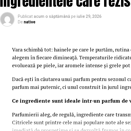
Ingredientele care rezis
Publicat
acum o săptămână
pe
iulie 29, 2026
De
native
Vara schimbă tot: hainele pe care le purtăm, rutina d
alegem în fiecare dimineață. Temperaturile ridicat
evoluează pe piele, iar aromele intense și grele po
Dacă ești în căutarea unui parfum pentru sezonul ca
parfum mai puternic, ci unul construit în jurul ingr
Ce ingrediente sunt ideale într-un parfum de 
Parfumierii aleg, de regulă, ingrediente care trans
Citricele sunt printre cele mai populare note ale s
imediată de prospețime și se dezvoltă frumos în con