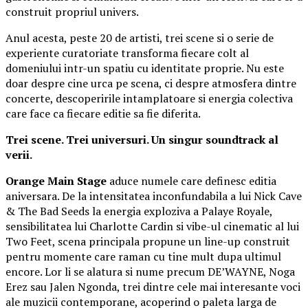
construit propriul univers.
Anul acesta, peste 20 de artisti, trei scene si o serie de
experiente curatoriate transforma fiecare colt al
domeniului intr-un spatiu cu identitate proprie. Nu este
doar despre cine urca pe scena, ci despre atmosfera dintre
concerte, descoperirile intamplatoare si energia colectiva
care face ca fiecare editie sa fie diferita.
Trei scene. Trei universuri. Un singur soundtrack al
verii.
Orange Main Stage
aduce numele care definesc editia
aniversara. De la intensitatea inconfundabila a lui Nick Cave
& The Bad Seeds la energia exploziva a Palaye Royale,
sensibilitatea lui Charlotte Cardin si vibe-ul cinematic al lui
Two Feet, scena principala propune un line-up construit
pentru momente care raman cu tine mult dupa ultimul
encore. Lor li se alatura si nume precum DE’WAYNE, Noga
Erez sau Jalen Ngonda, trei dintre cele mai interesante voci
ale muzicii contemporane, acoperind o paleta larga de