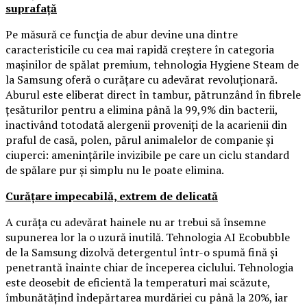
suprafață
Pe măsură ce funcția de abur devine una dintre
caracteristicile cu cea mai rapidă creștere în categoria
mașinilor de spălat premium, tehnologia Hygiene Steam de
la Samsung oferă o curățare cu adevărat revoluționară.
Aburul este eliberat direct în tambur, pătrunzând în fibrele
țesăturilor pentru a elimina până la 99,9% din bacterii,
inactivând totodată alergenii proveniți de la acarienii din
praful de casă, polen, părul animalelor de companie și
ciuperci: amenințările invizibile pe care un ciclu standard
de spălare pur și simplu nu le poate elimina.
Curățare impecabilă, extrem de delicată
A curăța cu adevărat hainele nu ar trebui să însemne
supunerea lor la o uzură inutilă. Tehnologia AI Ecobubble
de la Samsung dizolvă detergentul într-o spumă fină și
penetrantă înainte chiar de începerea ciclului. Tehnologia
este deosebit de eficientă la temperaturi mai scăzute,
îmbunătățind îndepărtarea murdăriei cu până la 20%, iar