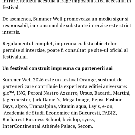
intrare. Refuzul acestuia atrage imposibilitatea accesului in
festival.
De asemenea, Summer Well promoveaza un mediu sigur si
responsabil, iar consumul de substante interzise este strict
interzis.
Regulamentul complet, impreuna cu lista obiectelor
permise si interzise, poate fi consultat pe site-ul oficial al
festivalului.
Un festival construit
impreuna cu partenerii sai
Summer Well 2026 este un festival Orange, sustinut de
parteneri care contribuie la experienta editiei aniversare:
glo™, ING, Peroni Nastro Azzurro, Ursus, Bacardi, Martini,
Jagermeister, Jack Daniel’s, Mega Image, Pepsi, Fashion
Days, alpro, Transalpina, vitamin aqua, Lay’s, e-on,
Academia de Studii Economice din Bucuresti, FABIZ,
Bucharest Business School, biciclop, syoss,
InterContinental Athénée Palace, Secom.