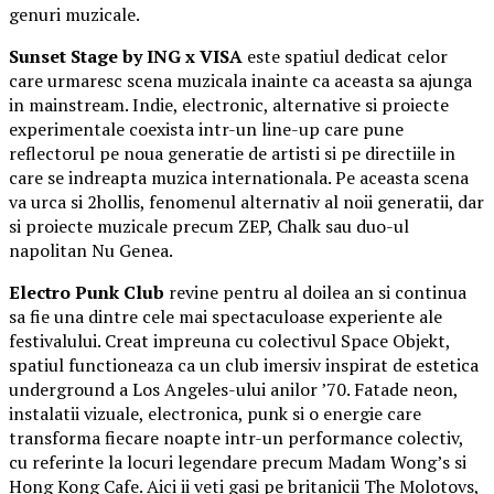
genuri muzicale.
Sunset Stage by ING x VISA
este spatiul dedicat celor
care urmaresc scena muzicala inainte ca aceasta sa ajunga
in mainstream. Indie, electronic, alternative si proiecte
experimentale coexista intr-un line-up care pune
reflectorul pe noua generatie de artisti si pe directiile in
care se indreapta muzica internationala. Pe aceasta scena
va urca si 2hollis, fenomenul alternativ al noii generatii, dar
si proiecte muzicale precum ZEP, Chalk sau duo-ul
napolitan Nu Genea.
Electro Punk Club
revine pentru al doilea an si continua
sa fie una dintre cele mai spectaculoase experiente ale
festivalului. Creat impreuna cu colectivul Space Objekt,
spatiul functioneaza ca un club imersiv inspirat de estetica
underground a Los Angeles-ului anilor ’70. Fatade neon,
instalatii vizuale, electronica, punk si o energie care
transforma fiecare noapte intr-un performance colectiv,
cu referinte la locuri legendare precum Madam Wong’s si
Hong Kong Cafe. Aici ii veti gasi pe britanicii The Molotovs,