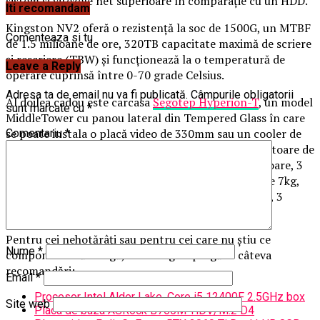
sistem și vitezele net superioare în comparație cu un HDD.
Iti recomandam
Kingston NV2 oferă o rezistență la soc de 1500G, un MTBF
Comenteaza si tu
de 1.5 milioane de ore, 320TB capacitate maximă de scriere
și rescriere (TBW) și funcționează la o temperatură de
Leave a Reply
operare cuprinsă între 0-70 grade Celsius.
Adresa ta de email nu va fi publicată.
Câmpurile obligatorii
Al doilea cadou este carcasa
Segotep Hyperion-T
, un model
sunt marcate cu
*
MiddleTower cu panou lateral din Tempered Glass în care
se poate instala o placă video de 330mm sau un cooler de
Comentariu
*
155mm. Este o carcasă ce vine echipată cu 3 ventilatoare de
120mm LED RGB și care suportă în total 6 ventilatoare, 3
în față, 2 în tavan și unul în spate. Are o greutate de 7kg,
sursa se montează jos și are 7 sloturi de expansiune, 3
porturi USB și un jack audio.
Pentru cei nehotărâți sau pentru cei care nu știu ce
Nume
*
componente să aleagă, PC Garage a pregătit câteva
recomandări:
Email
*
Procesor Intel Alder Lake, Core i5 12400F 2.5GHz box
Site web
Placa de baza ASRock B760M-HDV/M.2 D4