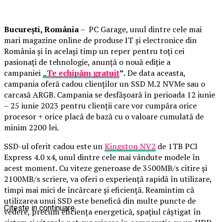
București, România
– PC Garage, unul dintre cele mai
mari magazine online de produse IT și electronice din
România și în același timp un reper pentru toți cei
pasionați de tehnologie, anunță o nouă ediție a
campaniei
„Te echipăm gratuit
”.
De data aceasta,
campania oferă cadou clienților un SSD M.2 NVMe sau o
carcasă ARGB. Campania se desfășoară în perioada 12 iunie
– 25 iunie 2023 pentru clienții care vor cumpăra orice
procesor + orice placă de bază cu o valoare cumulată de
minim 2200 lei.
SSD-ul oferit cadou este un
Kingston NV2
de 1TB PCI
Express 4.0 x4, unul dintre cele mai vândute modele în
acest moment. Cu viteze generoase de 3500MB/s citire și
2100MB/s scriere, va oferi o experiență rapidă în utilizare,
timpi mai mici de încărcare și eficiență. Reamintim că
utilizarea unui SSD este benefică din multe puncte de
Citeste in continuare
vedere, precum eficiența energetică, spațiul câștigat în