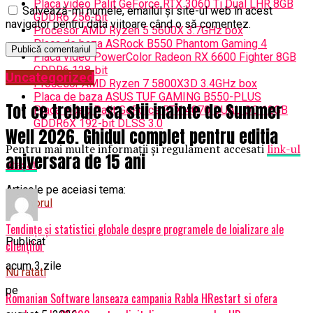
Placa video Palit GeForce RTX 3060 Ti Dual LHR 8GB
Salvează-mi numele, emailul și site-ul web în acest
GDDR6 256-bit
navigator pentru data viitoare când o să comentez.
Procesor AMD Ryzen 5 5600X 3.7GHz box
Placa de baza ASRock B550 Phantom Gaming 4
Placa video PowerColor Radeon RX 6600 Fighter 8GB
GDDR6 1‎28-bit
Uncategorized
Procesor AMD Ryzen 7 5800X3D 3.4GHz box
Placa de baza ASUS TUF GAMING B550-PLUS
Tot ce trebuie sa stii inainte de Summer
Placa video Palit GeForce RTX 4070 DUAL OC 12GB
GDDR6X 192-bit DLSS 3.0
Well 2026. Ghidul complet pentru editia
Pentru mai multe informații și regulament accesati
link-ul
aniversara de 15 ani
atașat
.
Articole pe aceiasi tema:
Urmatorul
Tendințe și statistici globale despre programele de loializare ale
Publicat
clienților
acum 3 zile
Nu ratati
pe
Romanian Software lanseaza campania Rabla HRestart si ofera