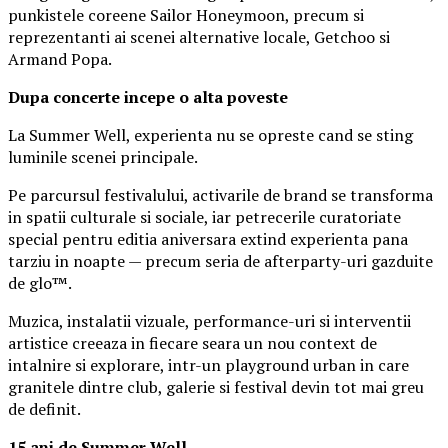
punkistele coreene Sailor Honeymoon, precum si
reprezentanti ai scenei alternative locale, Getchoo si
Armand Popa.
Dupa concerte incepe o alta poveste
La Summer Well, experienta nu se opreste cand se sting
luminile scenei principale.
Pe parcursul festivalului, activarile de brand se transforma
in spatii culturale si sociale, iar petrecerile curatoriate
special pentru editia aniversara extind experienta pana
tarziu in noapte — precum seria de afterparty-uri gazduite
de glo™.
Muzica, instalatii vizuale, performance-uri si interventii
artistice creeaza in fiecare seara un nou context de
intalnire si explorare, intr-un playground urban in care
granitele dintre club, galerie si festival devin tot mai greu
de definit.
15 ani de Summer Well