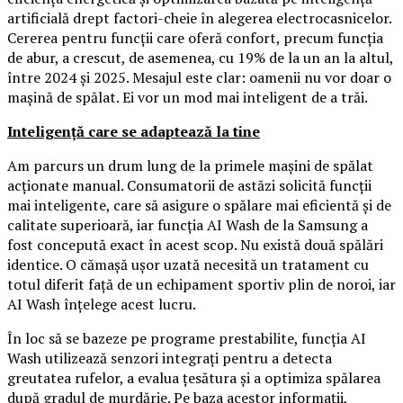
artificială drept factori-cheie în alegerea electrocasnicelor.
Cererea pentru funcții care oferă confort, precum funcția
de abur, a crescut, de asemenea, cu 19% de la un an la altul,
între 2024 și 2025. Mesajul este clar: oamenii nu vor doar o
mașină de spălat. Ei vor un mod mai inteligent de a trăi.
Inteligență care se adaptează la tine
Am parcurs un drum lung de la primele mașini de spălat
acționate manual. Consumatorii de astăzi solicită funcții
mai inteligente, care să asigure o spălare mai eficientă și de
calitate superioară, iar funcția AI Wash de la Samsung a
fost concepută exact în acest scop. Nu există două spălări
identice. O cămașă ușor uzată necesită un tratament cu
totul diferit față de un echipament sportiv plin de noroi, iar
AI Wash înțelege acest lucru.
În loc să se bazeze pe programe prestabilite, funcția AI
Wash utilizează senzori integrați pentru a detecta
greutatea rufelor, a evalua țesătura și a optimiza spălarea
după gradul de murdărie. Pe baza acestor informații,