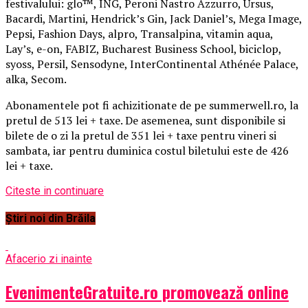
festivalului: glo™, ING, Peroni Nastro Azzurro, Ursus,
Bacardi, Martini, Hendrick’s Gin, Jack Daniel’s, Mega Image,
Pepsi, Fashion Days, alpro, Transalpina, vitamin aqua,
Lay’s, e-on, FABIZ, Bucharest Business School, biciclop,
syoss, Persil, Sensodyne, InterContinental Athénée Palace,
alka, Secom.
Abonamentele pot fi achizitionate de pe summerwell.ro, la
pretul de 513 lei + taxe. De asemenea, sunt disponibile si
bilete de o zi la pretul de 351 lei + taxe pentru vineri si
sambata, iar pentru duminica costul biletului este de 426
lei + taxe.
Citeste in continuare
Știri noi din Brăila
Afaceri
o zi inainte
EvenimenteGratuite.ro promovează online