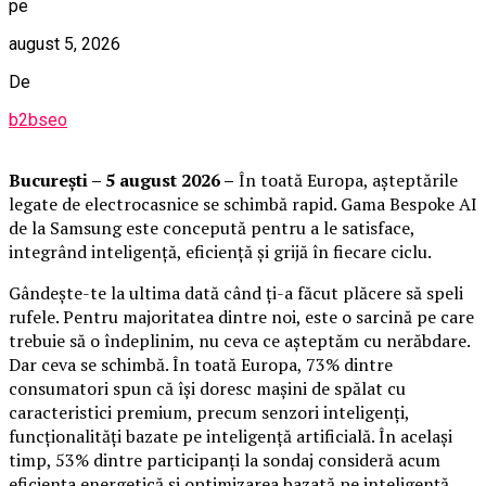
pe
august 5, 2026
De
b2bseo
București – 5 august 2026 –
În toată Europa, așteptările
legate de electrocasnice se schimbă rapid. Gama Bespoke AI
de la Samsung este concepută pentru a le satisface,
integrând inteligență, eficiență și grijă în fiecare ciclu.
Gândește-te la ultima dată când ți-a făcut plăcere să speli
rufele. Pentru majoritatea dintre noi, este o sarcină pe care
trebuie să o îndeplinim, nu ceva ce așteptăm cu nerăbdare.
Dar ceva se schimbă. În toată Europa, 73% dintre
consumatori spun că își doresc mașini de spălat cu
caracteristici premium, precum senzori inteligenți,
funcționalități bazate pe inteligență artificială. În același
timp, 53% dintre participanți la sondaj consideră acum
eficiența energetică și optimizarea bazată pe inteligență