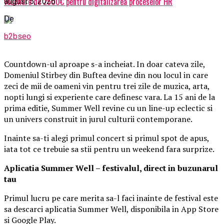
vouchere de 2500€ pentru digitalizarea proceselor HR
august 5, 2026
De
b2bseo
Countdown-ul aproape s-a incheiat. In doar cateva zile,
Domeniul Stirbey din Buftea devine din nou locul in care
zeci de mii de oameni vin pentru trei zile de muzica, arta,
nopti lungi si experiente care definesc vara. La 15 ani de la
prima editie, Summer Well revine cu un line-up eclectic si
un univers construit in jurul culturii contemporane.
Inainte sa-ti alegi primul concert si primul spot de apus,
iata tot ce trebuie sa stii pentru un weekend fara surprize.
Aplica
t
ia Summer Well
– festivalul, direct in buzunarul
tau
Primul lucru pe care merita sa-l faci inainte de festival este
sa descarci aplicatia Summer Well, disponibila in App Store
si Google Play.