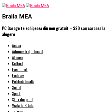
Braila MEA
PC Garage te echipează din nou gratuit – SSD sau carcasă la
alegere
Acasa
Administrație locală
Afaceri
Cultură
Eveniment
Exclusiv
Politică locală
Social
Sport
Știri din județ
Viața în Brăila
Turism