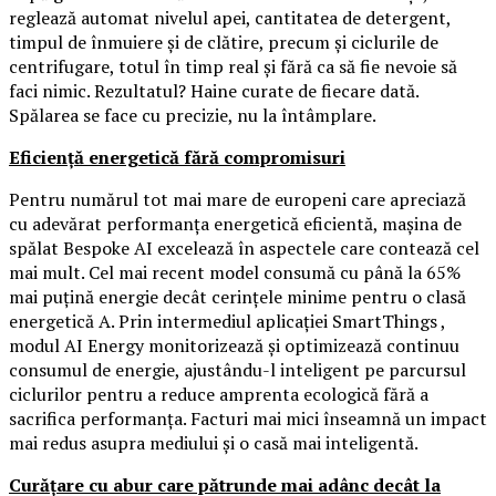
reglează automat nivelul apei, cantitatea de detergent,
timpul de înmuiere și de clătire, precum și ciclurile de
centrifugare, totul în timp real și fără ca să fie nevoie să
faci nimic. Rezultatul? Haine curate de fiecare dată.
Spălarea se face cu precizie, nu la întâmplare.
Eficiență energetică fără compromisuri
Pentru numărul tot mai mare de europeni care apreciază
cu adevărat performanța energetică eficientă, mașina de
spălat Bespoke AI excelează în aspectele care contează cel
mai mult. Cel mai recent model consumă cu până la 65%
mai puțină energie decât cerințele minime pentru o clasă
energetică A. Prin intermediul aplicației SmartThings ,
modul AI Energy monitorizează și optimizează continuu
consumul de energie, ajustându-l inteligent pe parcursul
ciclurilor pentru a reduce amprenta ecologică fără a
sacrifica performanța. Facturi mai mici înseamnă un impact
mai redus asupra mediului și o casă mai inteligentă.
Curățare cu abur care pătrunde mai adânc decât la