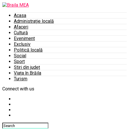
Acasa
Administrație locală
Afaceri
Cultură
Eveniment
Exclusiv
Politică locală
Social
Sport
Știri din județ
Viața în Brăila
Turism
Connect with us