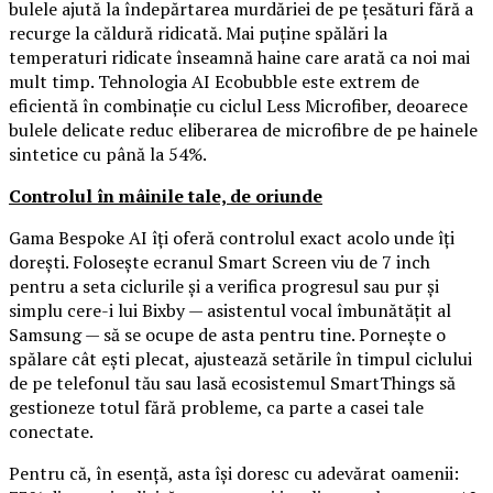
bulele ajută la îndepărtarea murdăriei de pe țesături fără a
recurge la căldură ridicată. Mai puține spălări la
temperaturi ridicate înseamnă haine care arată ca noi mai
mult timp. Tehnologia AI Ecobubble este extrem de
eficientă în combinație cu ciclul Less Microfiber, deoarece
bulele delicate reduc eliberarea de microfibre de pe hainele
sintetice cu până la 54%.
Controlul în mâinile tale, de oriunde
Gama Bespoke AI îți oferă controlul exact acolo unde îți
dorești. Folosește ecranul Smart Screen viu de 7 inch
pentru a seta ciclurile și a verifica progresul sau pur și
simplu cere-i lui Bixby — asistentul vocal îmbunătățit al
Samsung — să se ocupe de asta pentru tine. Pornește o
spălare cât ești plecat, ajustează setările în timpul ciclului
de pe telefonul tău sau lasă ecosistemul SmartThings să
gestioneze totul fără probleme, ca parte a casei tale
conectate.
Pentru că, în esență, asta își doresc cu adevărat oamenii: