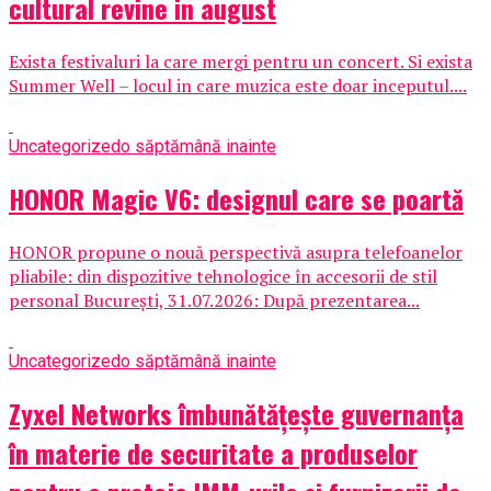
cultural revine in august
Exista festivaluri la care mergi pentru un concert. Si exista
Summer Well – locul in care muzica este doar inceputul....
Uncategorized
o săptămână inainte
HONOR Magic V6: designul care se poartă
HONOR propune o nouă perspectivă asupra telefoanelor
pliabile: din dispozitive tehnologice în accesorii de stil
personal București, 31.07.2026: După prezentarea...
Uncategorized
o săptămână inainte
Zyxel Networks îmbunătățește guvernanța
în materie de securitate a produselor