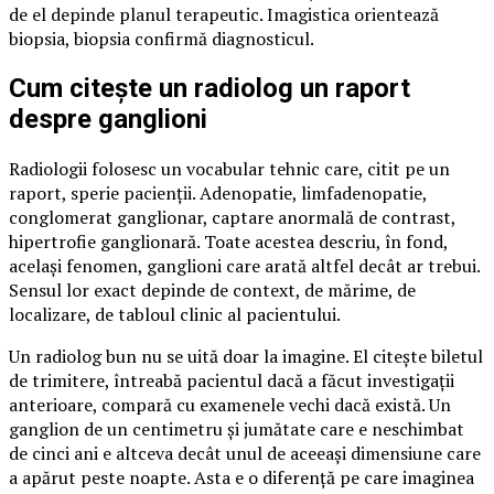
de el depinde planul terapeutic. Imagistica orientează
biopsia, biopsia confirmă diagnosticul.
Cum citește un radiolog un raport
despre ganglioni
Radiologii folosesc un vocabular tehnic care, citit pe un
raport, sperie pacienții. Adenopatie, limfadenopatie,
conglomerat ganglionar, captare anormală de contrast,
hipertrofie ganglionară. Toate acestea descriu, în fond,
același fenomen, ganglioni care arată altfel decât ar trebui.
Sensul lor exact depinde de context, de mărime, de
localizare, de tabloul clinic al pacientului.
Un radiolog bun nu se uită doar la imagine. El citește biletul
de trimitere, întreabă pacientul dacă a făcut investigații
anterioare, compară cu examenele vechi dacă există. Un
ganglion de un centimetru și jumătate care e neschimbat
de cinci ani e altceva decât unul de aceeași dimensiune care
a apărut peste noapte. Asta e o diferență pe care imaginea