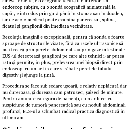
cineva. Practic, e o ecografie făcută din interior. Un
endoscop subțire, cu o sondă ecografică miniaturală la
capăt, e introdus prin gură până în stomac sau în duoden,
iar de acolo medicul poate examina pancreasul, splina,
ficatul și ganglionii din imediata vecinătate.
Rezoluția imaginii e excepțională, pentru că sonda e foarte
aproape de structurile vizate, fără ca razele ultrasonice să
mai treacă prin perete abdominal sau prin gaze intestinale.
EUS-ul detectează ganglioni pe care alte tehnici i-ar putea
rata și permite, în plus, prelevarea unei biopsii direct prin
endoscop, cu un ac fin care străbate peretele tubului
digestiv și ajunge la țintă.
Procedura se face sub sedare ușoară, e relativ neplăcută dar
nu dureroasă, și durează cam patruzeci, șaizeci de minute.
Pentru anumite categorii de pacienți, cum ar fi cei cu
suspiciune de tumoră pancreatică sau cu noduli abdominali
profunzi, EUS-ul a schimbat radical practica diagnostică în
ultimii ani.