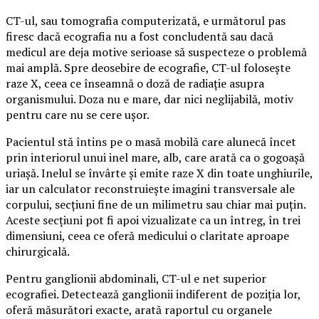
CT-ul, sau tomografia computerizată, e următorul pas
firesc dacă ecografia nu a fost concludentă sau dacă
medicul are deja motive serioase să suspecteze o problemă
mai amplă. Spre deosebire de ecografie, CT-ul folosește
raze X, ceea ce înseamnă o doză de radiație asupra
organismului. Doza nu e mare, dar nici neglijabilă, motiv
pentru care nu se cere ușor.
Pacientul stă întins pe o masă mobilă care alunecă încet
prin interiorul unui inel mare, alb, care arată ca o gogoașă
uriașă. Inelul se învârte și emite raze X din toate unghiurile,
iar un calculator reconstruiește imagini transversale ale
corpului, secțiuni fine de un milimetru sau chiar mai puțin.
Aceste secțiuni pot fi apoi vizualizate ca un întreg, în trei
dimensiuni, ceea ce oferă medicului o claritate aproape
chirurgicală.
Pentru ganglionii abdominali, CT-ul e net superior
ecografiei. Detectează ganglionii indiferent de poziția lor,
oferă măsurători exacte, arată raportul cu organele