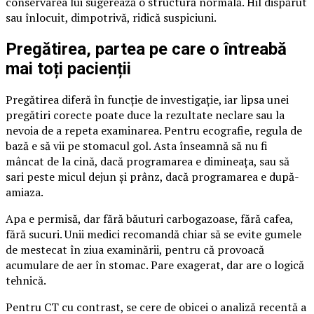
conservarea lui sugerează o structură normală. Hil dispărut
sau înlocuit, dimpotrivă, ridică suspiciuni.
Pregătirea, partea pe care o întreabă
mai toți pacienții
Pregătirea diferă în funcție de investigație, iar lipsa unei
pregătiri corecte poate duce la rezultate neclare sau la
nevoia de a repeta examinarea. Pentru ecografie, regula de
bază e să vii pe stomacul gol. Asta înseamnă să nu fi
mâncat de la cină, dacă programarea e dimineața, sau să
sari peste micul dejun și prânz, dacă programarea e după-
amiaza.
Apa e permisă, dar fără băuturi carbogazoase, fără cafea,
fără sucuri. Unii medici recomandă chiar să se evite gumele
de mestecat în ziua examinării, pentru că provoacă
acumulare de aer în stomac. Pare exagerat, dar are o logică
tehnică.
Pentru CT cu contrast, se cere de obicei o analiză recentă a