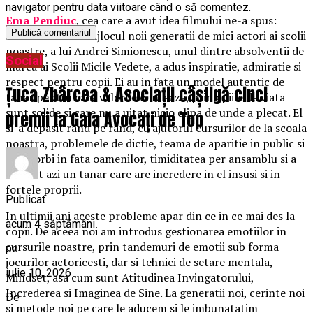
navigator pentru data viitoare când o să comentez.
Ema Pendiuc
, cea care a avut idea filmului ne-a spus:
“Readucerea in mijlocul noii generatii de mici actori ai scolii
noastre, a lui Andrei Simionescu, unul dintre absolventii de
Social
marca ai Scolii Micile Vedete, a adus inspiratie, admiratie si
respect pentru copii. Ei au in fata un model autentic de
Țuca Zbârcea & Asociații câștigă cinci
tanar pentru care valorile conteaza, principiile de viata
sunt solide si care nu a uitat nicio clipa de unde a plecat. El
premii la Gala Avocați de Top
si-a depasit rand pe rand, cu ajutorul cursurilor de la scoala
noastra, problemele de dictie, teama de aparitie in public si
de a vorbi in fata oamenilor, timiditatea per ansamblu si a
devenit azi un tanar care are incredere in el insusi si in
fortele proprii.
Publicat
In ultimii ani aceste probleme apar din ce in ce mai des la
acum 4 săptămâni
copii. De aceea noi am introdus gestionarea emotiilor in
cursurile noastre, prin tandemuri de emotii sub forma
pe
jocurilor actoricesti, dar si tehnici de setare mentala,
iulie 10, 2026
Mindset, asa cum sunt Atitudinea Invingatorului,
Increderea si Imaginea de Sine. La generatii noi, cerinte noi
De
si metode noi pe care le aducem si le imbunatatim