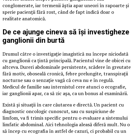
conglomerate, iar termenii ăștia apar uneori în rapoarte și
sperie pacienții fără rost, când de fapt indică doar o
realitate anatomică.
De ce ajunge cineva să își investigheze
ganglionii din burtă
Drumul către o investigație imagistică nu începe niciodată
cu ganglionii ca țintă principală. Pacientul vine de obicei cu
altceva. Dureri abdominale persistente, scădere în greutate
fără motiv, oboseală cronică, febre prelungite, transpirații
nocturne sau o senzație vagă că ceva nu e în regulă.
Medicul de familie sau internistul cere atunci o ecografie,
iar ganglionii apar, ca să zic așa, ca un bonus al examinării.
Există și situații în care căutarea e directă. Un pacient cu
diagnostic oncologic cunoscut, sau cu suspiciune de
limfom, va fi trimis specific pentru o evaluare a sistemului
limfatic abdominal. Aici tehnologia aleasă diferă mult. Nu o
să încep cu ecografia în astfel de cazuri, ci probabil cu un