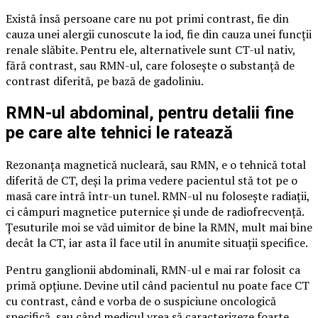
Există însă persoane care nu pot primi contrast, fie din
cauza unei alergii cunoscute la iod, fie din cauza unei funcții
renale slăbite. Pentru ele, alternativele sunt CT-ul nativ,
fără contrast, sau RMN-ul, care folosește o substanță de
contrast diferită, pe bază de gadoliniu.
RMN-ul abdominal, pentru detalii fine
pe care alte tehnici le ratează
Rezonanța magnetică nucleară, sau RMN, e o tehnică total
diferită de CT, deși la prima vedere pacientul stă tot pe o
masă care intră într-un tunel. RMN-ul nu folosește radiații,
ci câmpuri magnetice puternice și unde de radiofrecvență.
Țesuturile moi se văd uimitor de bine la RMN, mult mai bine
decât la CT, iar asta îl face util în anumite situații specifice.
Pentru ganglionii abdominali, RMN-ul e mai rar folosit ca
primă opțiune. Devine util când pacientul nu poate face CT
cu contrast, când e vorba de o suspiciune oncologică
specifică, sau când medicul vrea să caracterizeze foarte