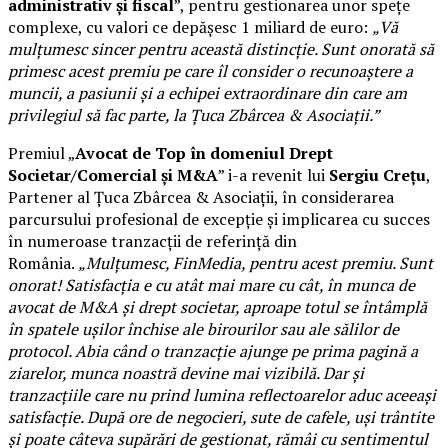
administrativ și fiscal
”, pentru gestionarea unor spețe
complexe, cu valori ce depășesc 1 miliard de euro:
„Vă
mulțumesc sincer pentru această distincție. Sunt onorată să
primesc acest premiu pe care îl consider o recunoaștere a
muncii, a pasiunii și a echipei extraordinare din care am
privilegiul să fac parte, la Țuca Zbârcea & Asociații.”
Premiul „
Avocat de Top în domeniul Drept
Societar/Comercial și M&A
” i-a revenit lui
Sergiu Crețu
,
Partener al Țuca Zbârcea & Asociații, în considerarea
parcursului profesional de excepție și implicarea cu succes
în numeroase tranzacții de referință din
România.
„Mulțumesc, FinMedia, pentru acest premiu. Sunt
onorat! Satisfacția e cu atât mai mare cu cât, în munca de
avocat de M&A și drept societar, aproape totul se întâmplă
în spatele ușilor închise ale birourilor sau ale sălilor de
protocol. Abia când o tranzacție ajunge pe prima pagină a
ziarelor, munca noastră devine mai vizibilă. Dar și
tranzacțiile care nu prind lumina reflectoarelor aduc aceeași
satisfacție. După ore de negocieri, sute de cafele, uși trântite
și poate câteva supărări de gestionat, rămâi cu sentimentul