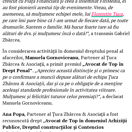
crescut cu Piața Financiară și ceea a însemnat FinMedia, ei
au fost pionierii acestui tip de evenimente. Vreau, de
asemenea, să mulțumesc echipei mele, lui
Florentin Țuca
,
pe care îmi pare bine că l-am urmat de fiecare dată, pe toate
drumurile. Suntem o familie. Mă bucur foarte tare să fiu
alături de dvs. și mulțumesc încă o dată!”,
a transmis Gabriel
Zbârcea.
În considerarea activității în domeniul dreptului penal al
afacerilor,
Manuela Gornoviceanu
, Partener al Țuca
Zbârcea & Asociații, a primit premiul
„Avocat de Top în
Drept Penal”
.
„Apreciez această distincție și o primesc ca
pe o confirmare a muncii depuse alături de echipa Țuca
Zbârcea & Asociații, dar și ca pe o obligație de a menține
aceleași standarde profesionale în activitatea viitoare.
Mulțumesc și felicitări tuturor celor premiați!”
, a declarat
Manuela Gornoviceanu.
Ana Popa
, Partener al Țuca Zbârcea & Asociații a fost
recunoscută drept „
Avocat de Top în domeniul Achiziții
Publice, Dreptul construcțiilor și Contencios