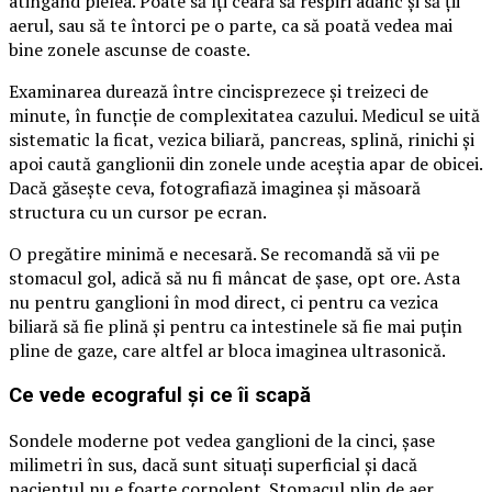
atingând pielea. Poate să îți ceară să respiri adânc și să ții
aerul, sau să te întorci pe o parte, ca să poată vedea mai
bine zonele ascunse de coaste.
Examinarea durează între cincisprezece și treizeci de
minute, în funcție de complexitatea cazului. Medicul se uită
sistematic la ficat, vezica biliară, pancreas, splină, rinichi și
apoi caută ganglionii din zonele unde aceștia apar de obicei.
Dacă găsește ceva, fotografiază imaginea și măsoară
structura cu un cursor pe ecran.
O pregătire minimă e necesară. Se recomandă să vii pe
stomacul gol, adică să nu fi mâncat de șase, opt ore. Asta
nu pentru ganglioni în mod direct, ci pentru ca vezica
biliară să fie plină și pentru ca intestinele să fie mai puțin
pline de gaze, care altfel ar bloca imaginea ultrasonică.
Ce vede ecograful și ce îi scapă
Sondele moderne pot vedea ganglioni de la cinci, șase
milimetri în sus, dacă sunt situați superficial și dacă
pacientul nu e foarte corpolent. Stomacul plin de aer,