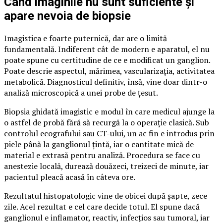
Când imaginile nu sunt suficiente și
apare nevoia de biopsie
Imagistica e foarte puternică, dar are o limită
fundamentală. Indiferent cât de modern e aparatul, el nu
poate spune cu certitudine de ce e modificat un ganglion.
Poate descrie aspectul, mărimea, vascularizația, activitatea
metabolică. Diagnosticul definitiv, însă, vine doar dintr-o
analiză microscopică a unei probe de țesut.
Biopsia ghidată imagistic e modul în care medicul ajunge la
o astfel de probă fără să recurgă la o operație clasică. Sub
controlul ecografului sau CT-ului, un ac fin e introdus prin
piele până la ganglionul țintă, iar o cantitate mică de
material e extrasă pentru analiză. Procedura se face cu
anestezie locală, durează douăzeci, treizeci de minute, iar
pacientul pleacă acasă în câteva ore.
Rezultatul histopatologic vine de obicei după șapte, zece
zile. Acel rezultat e cel care decide totul. El spune dacă
ganglionul e inflamator, reactiv, infecțios sau tumoral, iar