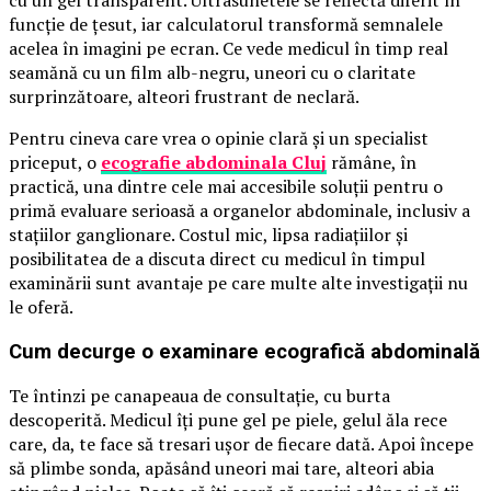
funcție de țesut, iar calculatorul transformă semnalele
acelea în imagini pe ecran. Ce vede medicul în timp real
seamănă cu un film alb-negru, uneori cu o claritate
surprinzătoare, alteori frustrant de neclară.
Pentru cineva care vrea o opinie clară și un specialist
priceput, o
ecografie abdominala Cluj
rămâne, în
practică, una dintre cele mai accesibile soluții pentru o
primă evaluare serioasă a organelor abdominale, inclusiv a
stațiilor ganglionare. Costul mic, lipsa radiațiilor și
posibilitatea de a discuta direct cu medicul în timpul
examinării sunt avantaje pe care multe alte investigații nu
le oferă.
Cum decurge o examinare ecografică abdominală
Te întinzi pe canapeaua de consultație, cu burta
descoperită. Medicul îți pune gel pe piele, gelul ăla rece
care, da, te face să tresari ușor de fiecare dată. Apoi începe
să plimbe sonda, apăsând uneori mai tare, alteori abia