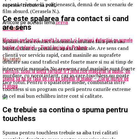
această telenovelă polițienească, demnă de un scenariu de
capcane trebuie sa eviti.
film absurd. (Cerasela N.).
Ce este spalarea fara contact si cand
Articole pe aceiasi tema:
prima
are sens
Urmatorul
Minciuni pe factură, secetă la export și fermieri detectivi pe urmele
Spalarea fara contact inseamna curatare fara perii sau
hoților de ploaie! – Ziarul Incisiv de Prahova
burete, doar cu presiune, apa si chimicale. Are sens cand
clientii vor serviciu rapid, cand masinile au suprafete
Nu ratati
delicate sau cand traficul este foarte mare si nu ai timp de
interventie manuala. Nu are sens cand masinile sunt foarte
Polițiștii, scoși la dietă forțată! IPJ interzice mâncatul în public, de
murdare, cu noroi intarit, caz in care touchless nu poate
teamă să nu se facă de râs cu snițelul în mână! – Ziarul Incisiv de
face totul. Pentru o spalatorie medie, combinatia intre
Prahova
touchless si un program cu perii pentru cazurile extreme
da cel mai bun echilibru intre cost si calitate.
Ce trebuie sa contina o spuma pentru
touchless
Spuma pentru touchless trebuie sa aiba trei calitati