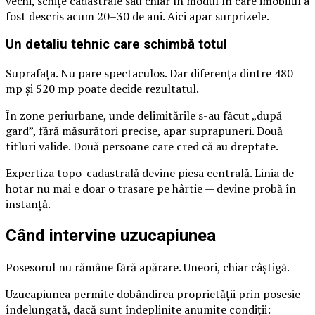
vechi, schițe cadastrale sau chiar în modul în care imobilul a
fost descris acum 20–30 de ani. Aici apar surprizele.
Un detaliu tehnic care schimbă totul
Suprafața. Nu pare spectaculos. Dar diferența dintre 480
mp și 520 mp poate decide rezultatul.
În zone periurbane, unde delimitările s-au făcut „după
gard”, fără măsurători precise, apar suprapuneri. Două
titluri valide. Două persoane care cred că au dreptate.
Expertiza topo-cadastrală devine piesa centrală. Linia de
hotar nu mai e doar o trasare pe hârtie — devine probă în
instanță.
Când intervine uzucapiunea
Posesorul nu rămâne fără apărare. Uneori, chiar câștigă.
Uzucapiunea permite dobândirea proprietății prin posesie
îndelungată, dacă sunt îndeplinite anumite condiții: