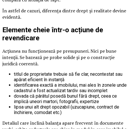
În astfel de cazuri, diferența dintre drept și realitate devine
evidentă.
Elemente cheie într-o acțiune de
revendicare
Acțiunea nu funcționează pe presupuneri. Nici pe bune
intenții. Se bazează pe probe solide și pe o construcție
juridică coerentă.
titlul de proprietate trebuie să fie clar, necontestat sau
apărat eficient în instanță
identificarea exactă a imobilului, mai ales în zonele unde
cadastrul a fost actualizat tardiv sau incomplet
dovada că pârâtul posedă bunul fără drept, ceea ce
implică uneori martori, fotografii, expertize
lipsa unui alt drept opozabil (uzucapiune, contract de
închiriere, comodat etc.)
Detaliul care înclină balanța apare frecvent în documente