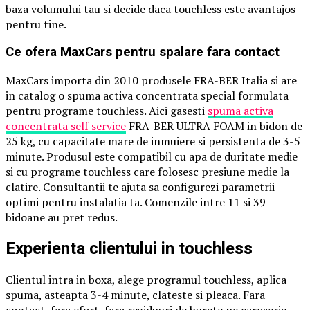
baza volumului tau si decide daca touchless este avantajos
pentru tine.
Ce ofera MaxCars pentru spalare fara contact
MaxCars importa din 2010 produsele FRA-BER Italia si are
in catalog o spuma activa concentrata special formulata
pentru programe touchless. Aici gasesti
spuma activa
concentrata self service
FRA-BER ULTRA FOAM in bidon de
25 kg, cu capacitate mare de inmuiere si persistenta de 3-5
minute. Produsul este compatibil cu apa de duritate medie
si cu programe touchless care folosesc presiune medie la
clatire. Consultantii te ajuta sa configurezi parametrii
optimi pentru instalatia ta. Comenzile intre 11 si 39
bidoane au pret redus.
Experienta clientului in touchless
Clientul intra in boxa, alege programul touchless, aplica
spuma, asteapta 3-4 minute, clateste si pleaca. Fara
contact, fara efort, fara reziduuri de burete pe caroserie.