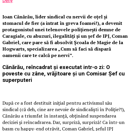
Deny
Ioan Cănărău, lider sindical cu nervii de oțel și
stomacul de fier (a intrat în greva foamei!), a devenit
protagonistul unei telenovele polițienești demne de
Caragiale, cu abuzuri, ilegalități și un șef de IPJ, Coman
Gabriel, care pare să fi absolvit Școala de Magie de la
Hogwarts, specializarea „Cum să faci să dispară
oamenii care te calcă pe nervi”.
Cănărău, reîncadrat și executat intr-o zi: O
poveste cu zâne, vrăjitoare și un Comisar Șef cu
superputeri
După ce a fost destituit inițial pentru activismul său
sindical (că deh, cine are nevoie de sindicaliști în Poliție?!),
Cănărău a triumfat în instanță, obținând suspendarea
deciziei și reîncadrarea. Dar, surpriză, surpriză! Ca într-un
basm cu happy-end otrăvit, Coman Gabriel, șeful IPJ