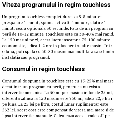
Viteza programului in regim touchless
Un program touchless complet dureaza 5-8 minute:
prespalare 1 minut, spuma activa 3-4 minute, clatire 1
minut, ceara optionala 30 secunde. Fata de un program cu
perii de 10-12 minute, touchless este cu 30-40% mai rapid.
La 150 masini pe zi, acest lucru inseamna 75-100 minute
economisite, adica 1-2 ore in plus pentru alte masini. Intr-
o luna, poti spala cu 50-80 masini mai mult fara sa schimbi
instalatia sau programul.
Consumul in regim touchless
Consumul de spuma in touchless este cu 15-25% mai mare
decat intr-un program cu perii, pentru ca nu exista
interventie mecanica. La 30 ml per masina in loc de 25 ml,
diferenta zilnica la 150 masini este 750 ml, adica 22,5 litri
pe luna. La 25 lei pe litru, costul lunar suplimentar este
562 lei. Acest cost este compensat de viteza mai mare si de
lipsa interventiei manuale. Calculeaza acest trade-off pe