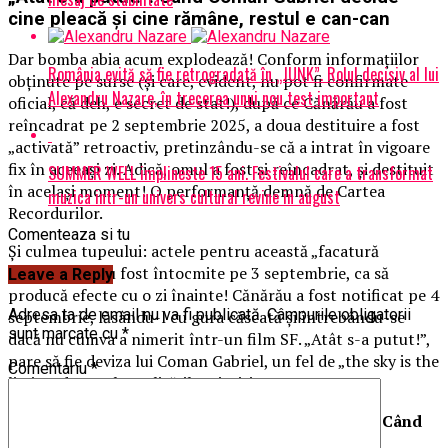
cine pleacă și cine rămâne, restul e can-can
Dar bomba abia acum explodează! Conform informațiilor
România evită să fie retrogradată în „JUNK”. Rolul decisiv al lui
obținute pe surse (și care, evident, nu pot fi confirmate
Alexandru Nazare, în trecerea unui nou test important
oficial, că deh, e secret de stat!), după ce Cănărău a fost
reîncadrat pe 2 septembrie 2025, a doua destituire a fost
„activată” retroactiv, pretinzându-se că a intrat în vigoare
fix în aceeași zi. Adică, omul a fost și reîncadrat, și destituit
SUMMER WELL implineste 15 ani. Festivalul care a transformat
în același moment! O performanță demnă de Cartea
muzica intr-un univers cultural revine in august
Recordurilor.
Comenteaza si tu
Și culmea tupeului: actele pentru această „facatură
proceduală” au fost întocmite pe 3 septembrie, ca să
Leave a Reply
producă efecte cu o zi înainte! Cănărău a fost notificat pe 4
Adresa ta de email nu va fi publicată.
Câmpurile obligatorii
septembrie, lăsându-l cu gura căscată și întrebându-se
sunt marcate cu
*
dacă nu cumva a nimerit într-un film SF. „Atât s-a putut!”,
pare să fie deviza lui Coman Gabriel, un fel de „the sky is the
Comentariu
*
limit” adaptat la realitățile mioritice.
Hai, sictir! Nu mai are rost să-l biciuim pe mort: Când
destituirea devine absolvire automată