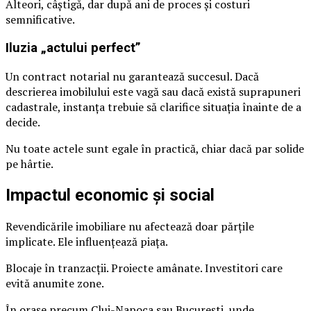
Alteori, câștigă, dar după ani de proces și costuri
semnificative.
Iluzia „actului perfect”
Un contract notarial nu garantează succesul. Dacă
descrierea imobilului este vagă sau dacă există suprapuneri
cadastrale, instanța trebuie să clarifice situația înainte de a
decide.
Nu toate actele sunt egale în practică, chiar dacă par solide
pe hârtie.
Impactul economic și social
Revendicările imobiliare nu afectează doar părțile
implicate. Ele influențează piața.
Blocaje în tranzacții. Proiecte amânate. Investitori care
evită anumite zone.
În orașe precum Cluj-Napoca sau București, unde