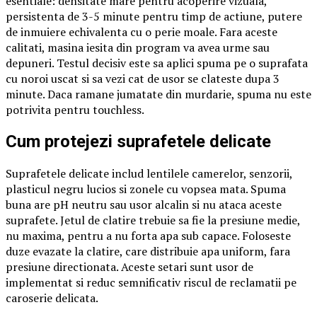
esentiale: densitate mare pentru acoperire vizuala,
persistenta de 3-5 minute pentru timp de actiune, putere
de inmuiere echivalenta cu o perie moale. Fara aceste
calitati, masina iesita din program va avea urme sau
depuneri. Testul decisiv este sa aplici spuma pe o suprafata
cu noroi uscat si sa vezi cat de usor se clateste dupa 3
minute. Daca ramane jumatate din murdarie, spuma nu este
potrivita pentru touchless.
Cum protejezi suprafetele delicate
Suprafetele delicate includ lentilele camerelor, senzorii,
plasticul negru lucios si zonele cu vopsea mata. Spuma
buna are pH neutru sau usor alcalin si nu ataca aceste
suprafete. Jetul de clatire trebuie sa fie la presiune medie,
nu maxima, pentru a nu forta apa sub capace. Foloseste
duze evazate la clatire, care distribuie apa uniform, fara
presiune directionata. Aceste setari sunt usor de
implementat si reduc semnificativ riscul de reclamatii pe
caroserie delicata.