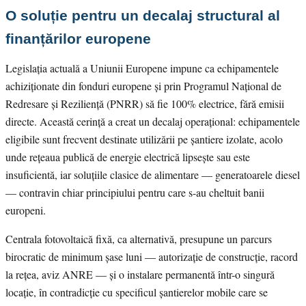
O soluție pentru un decalaj structural al
finanțărilor europene
Legislația actuală a Uniunii Europene impune ca echipamentele
achiziționate din fonduri europene și prin Programul Național de
Redresare și Reziliență (PNRR) să fie 100% electrice, fără emisii
directe. Această cerință a creat un decalaj operațional: echipamentele
eligibile sunt frecvent destinate utilizării pe șantiere izolate, acolo
unde rețeaua publică de energie electrică lipsește sau este
insuficientă, iar soluțiile clasice de alimentare — generatoarele diesel
— contravin chiar principiului pentru care s-au cheltuit banii
europeni.
Centrala fotovoltaică fixă, ca alternativă, presupune un parcurs
birocratic de minimum șase luni — autorizație de construcție, racord
la rețea, aviz ANRE — și o instalare permanentă într-o singură
locație, în contradicție cu specificul șantierelor mobile care se