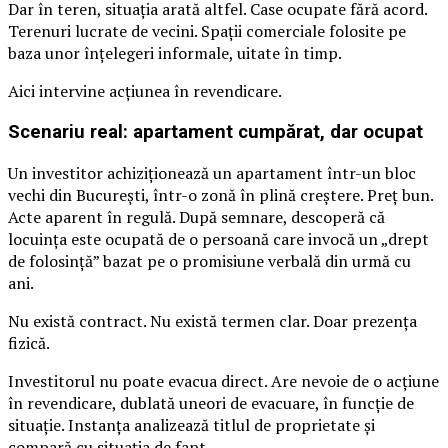
Dar în teren, situația arată altfel. Case ocupate fără acord.
Terenuri lucrate de vecini. Spații comerciale folosite pe
baza unor înțelegeri informale, uitate în timp.
Aici intervine acțiunea în revendicare.
Scenariu real: apartament cumpărat, dar ocupat
Un investitor achiziționează un apartament într-un bloc
vechi din București, într-o zonă în plină creștere. Preț bun.
Acte aparent în regulă. După semnare, descoperă că
locuința este ocupată de o persoană care invocă un „drept
de folosință” bazat pe o promisiune verbală din urmă cu
ani.
Nu există contract. Nu există termen clar. Doar prezența
fizică.
Investitorul nu poate evacua direct. Are nevoie de o acțiune
în revendicare, dublată uneori de evacuare, în funcție de
situație. Instanța analizează titlul de proprietate și
compară cu situația de fapt.