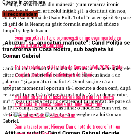
Citeste in continuare
Neamț, a scos un „as din mânecă” (cum remarca ironic
presa locală – vezi articolul inițial) și l-a destituit din nou,
Iti recomandam
cu o viteză demnă de Usain Bolt. Totul în aceeași zi! Se pare
că șefii de la Neamț au găsit formula magică să sfideze
timpul și legile fizicii.
EvenimenteGratuite.ro promovează online evenimentele cu
„Abuzuri” și „apucături mafioate”: Când Poliția se
acces gratuit din România
transformă în Cosa Nostra, sub bagheta lui
Coman Gabriel
Tot ce trebuie sa stii inainte de Summer Well 2026. Ghidul
Cănărău nu s-a lăsat intimidat și a aruncat cu acuzații grele
complet pentru editia aniversara de 15 ani
către Coman Gabriel și ceilalți șefi ai săi, acuzându-i de
„abuzuri” și „apucături mafiote”. Omul susține că au
așteptat momentul oportun să-l execute a doua oară, după
ce a avut tupeul să câștige în instanță. „Asta-i democrație,
Mașinile de spălat și uscătoarele bazate pe inteligență
nu?!”, s-ar întreba retoric cetățeanul turmentat. Se pare că
artificială îți cunosc hainele mai bine decât tine
la IPJ Neamț, legea e ca plastilina: o modelezi cum vrei, ca
să-ți iasă schema. Sub atenta supraveghere a lui Coman
Gabriel.
Cum a transformat Nicușor Dan o notă de trecere într-un
„Atât s-a putut!”: Când Coman Gabriel decide
mesaj de stabilitate