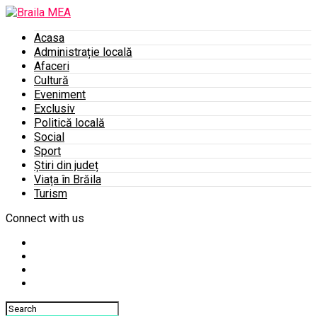
Acasa
Administrație locală
Afaceri
Cultură
Eveniment
Exclusiv
Politică locală
Social
Sport
Știri din județ
Viața în Brăila
Turism
Connect with us