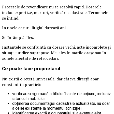
Procesele de revendicare nu se rezolvă rapid. Dosarele
includ expertize, martori, verificări cadastrale. Termenele
se întind.
În unele cazuri, litigiul durează ani.
Se întâmplă. Des.
Instanțele se confruntă cu dosare vechi, acte incomplete și
situații juridice suprapuse. Mai ales în marile orașe sau în
zonele afectate de retrocedări.
Ce poate face proprietarul
Nu există o rețetă universală, dar câteva direcții apar
constant în practică:
verificarea riguroasă a titlului înainte de acțiune, inclusiv
istoricul imobilului
obținerea documentației cadastrale actualizate, nu doar
a celei existente la momentul achiziției
identificarea exactă a ocupantului și a eventualelor