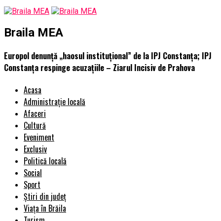
Braila MEA
Europol denunță „haosul instituțional” de la IPJ Constanța; IPJ
Constanța respinge acuzațiile – Ziarul Incisiv de Prahova
Acasa
Administrație locală
Afaceri
Cultură
Eveniment
Exclusiv
Politică locală
Social
Sport
Știri din județ
Viața în Brăila
Turism