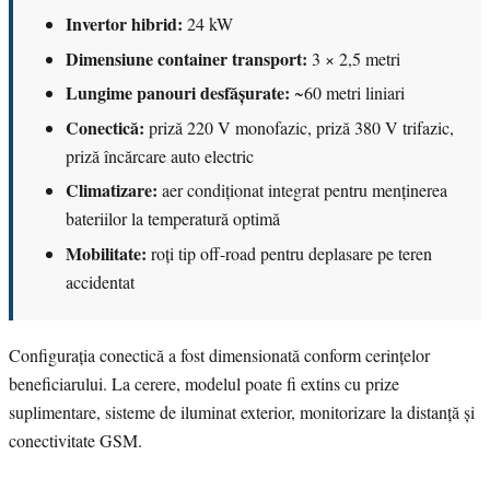
Invertor hibrid:
24 kW
Dimensiune container transport:
3 × 2,5 metri
Lungime panouri desfășurate:
~60 metri liniari
Conectică:
priză 220 V monofazic, priză 380 V trifazic,
priză încărcare auto electric
Climatizare:
aer condiționat integrat pentru menținerea
bateriilor la temperatură optimă
Mobilitate:
roți tip off-road pentru deplasare pe teren
accidentat
Configurația conectică a fost dimensionată conform cerințelor
beneficiarului. La cerere, modelul poate fi extins cu prize
suplimentare, sisteme de iluminat exterior, monitorizare la distanță și
conectivitate GSM.