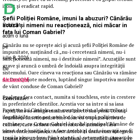
izolat și eradicat rapid.
Șefii Poliției Române, imuni la abuzuri? Cănărău
Publicat
acuză și nimeni nu reacționează, nici măcar in
fața lui Coman Gabriel?
acum o lună
Cănărău nu se oprește aici și acuză șefii Poliției Române de
pe
impunitate, susținând că „nu-i cercetează nimeni, nu-i
iulie 8, 2026
sancționează nimeni, nu-i destituie nimeni”. Acuzațiile sunt
grave și aruncă o umbră de îndoială asupra integrității
De
sistemului. Oare cineva va reacționa sau Cănărău va rămâne
un Don Quijote modern, luptând singur împotriva morilor
AlexandraM
de vânt conduse de Coman Gabriel?
Spalarea fara contact, numita si touchless, este in crestere
Concluzie:
in preferintele clientilor. Acestia vor sa intre si sa iasa
Povestea lui Cănărău e un exemplu trist al abuzurilor și
rapid, fara sa atinga masina cu burete sau perii. Totusi,
ilegalităților care pot avea loc în sistemul polițienesc
touchless functioneaza bine doar cu o spuma activa de
românesc, cu Coman Gabriel în rolul principal. Rămâne de
calitate, care sa faca toata treaba de inmuiere fara
văzut dacă justiția își va face treaba și dacă vinovații vor fi
interventie mecanica. Acest articol iti arata cum integrezi
trași la răspundere. Până atunci, să ne amuzăm (amar) de
spuma intr-un program touchless, ce beneficii aduce si ce