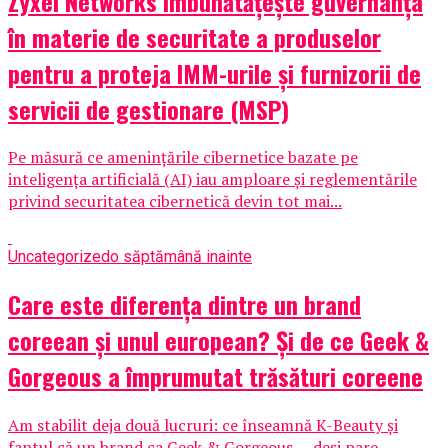
Zyxel Networks îmbunătățește guvernanța
în materie de securitate a produselor
pentru a proteja IMM-urile și furnizorii de
servicii de gestionare (MSP)
Pe măsură ce amenințările cibernetice bazate pe
inteligența artificială (AI) iau amploare și reglementările
privind securitatea cibernetică devin tot mai...
Uncategorized
o săptămână inainte
Care este diferența dintre un brand
coreean și unul european? Și de ce Geek &
Gorgeous a împrumutat trăsături coreene
Am stabilit deja două lucruri: ce înseamnă K-Beauty și
faptul că un brand ca Geek & Gorgeous — deși pare...