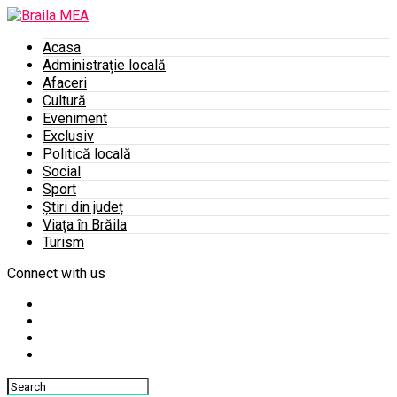
Acasa
Administrație locală
Afaceri
Cultură
Eveniment
Exclusiv
Politică locală
Social
Sport
Știri din județ
Viața în Brăila
Turism
Connect with us