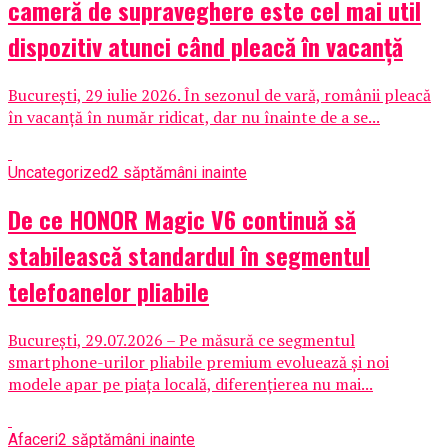
cameră de supraveghere este cel mai util
dispozitiv atunci când pleacă în vacanță
București, 29 iulie 2026. În sezonul de vară, românii pleacă
în vacanță în număr ridicat, dar nu înainte de a se...
Uncategorized
2 săptămâni inainte
De ce HONOR Magic V6 continuă să
stabilească standardul în segmentul
telefoanelor pliabile
București, 29.07.2026 – Pe măsură ce segmentul
smartphone-urilor pliabile premium evoluează și noi
modele apar pe piața locală, diferențierea nu mai...
Afaceri
2 săptămâni inainte