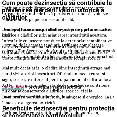
Cum poate dezinsecția să contribuie la
Parfumurile echilibrate, construite pe contraste între
prevenirea pierderii valorii istorice a
prospețime și note de bază persistente, tind să evolueze
clădirilor
mai armonios pe piele în sezonul cald.
Dezinsecția joacă un rol vital în prevenirea pierderii valorii
Două parfumuri inspirate de vară și de parfumeria de
istorice a clădirilor prin asigurarea integrității acestora.
nișă
Infestările cu insecte pot duce la deteriorări semnificative
Pornind de la această tendință, Oriflame completează
care afectează nu doar structura fizică, ci și valoarea
colecția Top Scents cu două noi parfumuri create împreună
culturală a clădirii. Prin intervenții rapide și eficiente, se
cu Givaudan, unul dintre liderii mondiali în parfumeria fină.
poate menține autenticitatea acestor locații istorice.
Mai mult decât atât, o clădire bine întreținută atrage mai
mulți vizitatori și investitori. Oferind un mediu curat și
sigur, se crește interesul pentru patrimoniul cultural local.
Astfel, prin măsuri adecvate de dezinsecție, se contribuie
La La Lime
– prospețime reinterpretată
nu doar la conservarea clădirilor istorice, ci și la
promovarea valorii lor pe termen lung.
Dacă preferi parfumurile fresh, luminoase și energice, La La
Lime este alegerea potrivită.
Beneficiile dezinsecției pentru protecția
Parfumul este construit în jurul lime-ului peruvian,
și conservarea patrimoniului