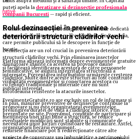
redus asupra mediului și a sănătății umane. În Capitală
De
puteți apela la
deratizare si dezinsectie profesionala
native
companii Bucuresti
— rapid și eficient.
Rolul dezinsecției în prevenirea
EvenimenteGratuite.ro este o platformă online dedicată
promovării evenimentelor cu acces gratuit din România,
deteriorării structurii clădirilor vechi
care permite publicului să le descopere în funcție de
locație.
Dezinsecția are un rol crucial în prevenirea deteriorării
structurii clădirilor vechi. Prin eliminarea insectelor
Platforma afișează informații despre evenimentele gratuite
dăunătoare înainte ca acestea să provoace daune
și facilitează identificarea acestora de către persoanele
semnificative, se asigură integritatea structurală a
interesate. Prezentarea informațiilor urmărește creșterea
clădirilor. Multe dintre aceste structuri au fost construite
vizibilității evenimentelor și conectarea acestora cu
cu tehnici tradiționale și materiale care nu sunt
publicul interesat.
întotdeauna rezistente la atacurile insectelor.
EvenimenteGratuite.ro are exclusiv un rol de informare și
În plus, măsurile preventive de dezinsecție contribuie la
promovare și nu este organizatorul evenimentelor
prelungirea duratei de viață a clădirilor istorice. Prin
prezentate pe site. Programul, condițiile de participare și
menținerea unei stări bune a structurii, se reduce
eventualele modificări sunt stabilite și comunicate de
necesitatea unor lucrări costisitoare de restaurare. Astfel,
organizatorii fiecărui eveniment.
resursele financiare pot fi redirecționate către alte
proiecte de conservare sau îmbunătățire a patrimoniului
Publicului îi este recomandată verificarea informațiilor