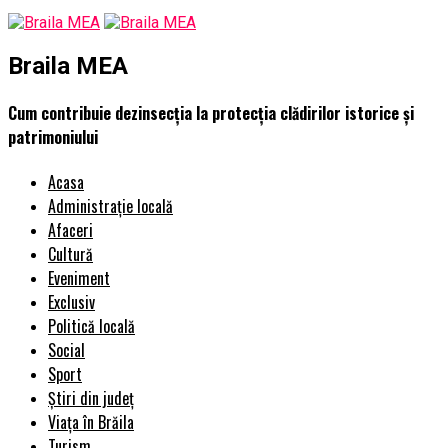
Braila MEA
Cum contribuie dezinsecția la protecția clădirilor istorice și
patrimoniului
Acasa
Administrație locală
Afaceri
Cultură
Eveniment
Exclusiv
Politică locală
Social
Sport
Știri din județ
Viața în Brăila
Turism