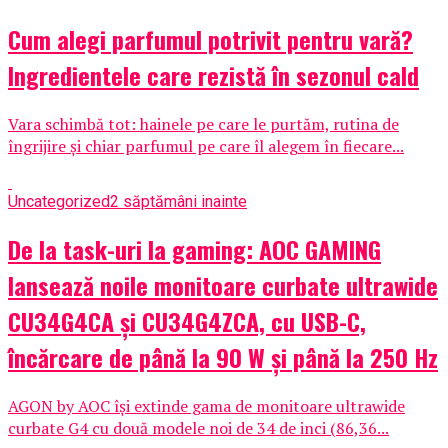
Cum alegi parfumul potrivit pentru vară?
Ingredientele care rezistă în sezonul cald
Vara schimbă tot: hainele pe care le purtăm, rutina de
îngrijire și chiar parfumul pe care îl alegem în fiecare...
Uncategorized
2 săptămâni inainte
De la task-uri la gaming: AOC GAMING
lansează noile monitoare curbate ultrawide
CU34G4CA și CU34G4ZCA, cu USB-C,
încărcare de până la 90 W și până la 250 Hz
AGON by AOC își extinde gama de monitoare ultrawide
curbate G4 cu două modele noi de 34 de inci (86,36...