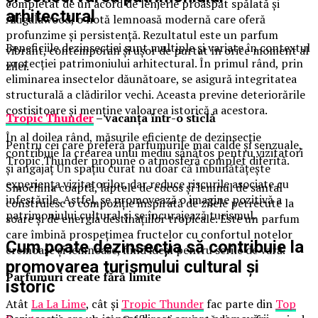
completat de un acord de lenjerie proaspăt spălată și
arhitectural
Akigalawood, o notă lemnoasă modernă care oferă
profunzime și persistență. Rezultatul este un parfum
Beneficiile dezinsecției sunt multiple și variate în contextul
vibrant, contemporan și ușor de purtat în orice moment al
protecției patrimoniului arhitectural. În primul rând, prin
zilei.
eliminarea insectelor dăunătoare, se asigură integritatea
structurală a clădirilor vechi. Aceasta previne deteriorările
costisitoare și menține valoarea istorică a acestora.
Tropic Thunder
– vacanța într-o sticlă
În al doilea rând, măsurile eficiente de dezinsecție
Pentru cei care preferă parfumurile mai calde și senzuale,
contribuie la crearea unui mediu sănătos pentru vizitatori
Tropic Thunder propune o atmosferă complet diferită.
și angajaț Un spațiu curat nu doar că îmbunătățește
experiența vizitatorilor, dar reduce riscurile asociate cu
Smochina coaptă, laptele de cocos și lemnul de santal
infestările. Astfel, se promovează o imagine pozitivă a
construiesc o compoziție inspirată de zilele petrecute la
patrimoniului cultural și se încurajează turismul.
soare și de energia destinațiilor tropicale. Este un parfum
care îmbină prospețimea fructelor cu confortul notelor
Cum poate dezinsecția să contribuie la
cremoase și lemnoase, fiind ideal pentru serile de vară.
promovarea turismului cultural și
Parfumuri create fără limite
istoric
Atât
La La Lime
, cât și
Tropic Thunder
fac parte din
Top