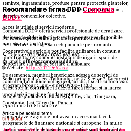
seminte, ingrasaminte, produse pentru protectia plantelor,
Recomandare firma DDD
Compania
combustibil sau alte inputuri agricole la preturi mai mici,
datorita comenzilor colective.
DDD®
Acces la utilaje si servicii moderne
Compania DDD® oferă servicii profesionale de deratizare,
dezinsecție și dezinfectie, cu echipe operative disponibile
Nu toate exploatatiile agricole isi permit investitii
non-stop în toată țara.
costisitoare in utilaje sau echipamente performante.
Cooperativele agricole pot facilita utilizarea in comun a
📞 Telefon:
021.9662 / 0763.662.662
unor tractoare, combine, instalatii de irigatii, spatii de
📩 Email:
office@companiaddd.ro
depozitare sau linii de sortare si ambalare.
🌐 Website:
https://0219662.ro/
De asemenea, membrii beneficiaza adesea de servicii de
Sediu principal: Aleea Taifunului, nr. 17, Sector 3, București
consultanta in domeniul agricol, juridic, fiscal sau financiar.
Program birouri: Luni–Vineri 09:00–17:00
Acest sprijin contribuie la dezvoltarea fermei si la luarea
unor decizii mai bine fundamentate.
Echipe disponibile în: București, Ilfov, Cluj, Timișoara,
Constanța, Iași, Târgu Jiu, Panciu.
Oportunitati de finantare
Articole pe aceiasi tema:
Cooperativele agricole pot avea un acces mai facil la
Urmatorul
programele de finantare nationale si europene. In multe
cazuri, proiectele depuse de cooperative sunt incurajate
Două echipaje RedLotus Sailing au urcat pe podiumul Bosphorus Cup.