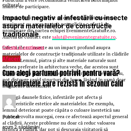
cultural.
înainte de participare.
Impactul negativ al infestării cu insecte
Organizatorii care doresc să crească vizibilitatea unui
eveniment cu acces gratuit pot solicita o ofertă de
asupra materialelor de construcție
promovare din partea echipei EvenimenteGratuite.ro.
tradiționale
Adresa de contact este
salut@evenimentegratuite.ro
.
Infestările cu insecte au un impact profund asupra
Citeste in continuare
materialelor de construcție tradiționale utilizate în clădirile
Afaceri
istorice. Lemnul, piatra și alte materiale naturale sunt
adesea preferate în arhitectura veche, dar acestea sunt
Cum alegi parfumul potrivit pentru vară?
vulnerabile la atacurile insectelor. Termitele, de exemplu,
pot distruge rapid structuri din lemn, lăsând în urmă doar
Ingredientele care rezistă în sezonul cald
fragmente deteriorate.
Pe lângă daunele fizice, infestările pot afecta și
caracteristicile estetice ale materialelor. De exemplu,
lemnul deteriorat poate căpăta o culoare inestetică sau
poate dezvolta mucegai, ceea ce afectează aspectul general
Publicat
al clădirii. Aceste probleme nu doar că reduc valoarea
acum 2 săptămâni
istorică a clădirii, dar pot și descuraja vizitatorii să