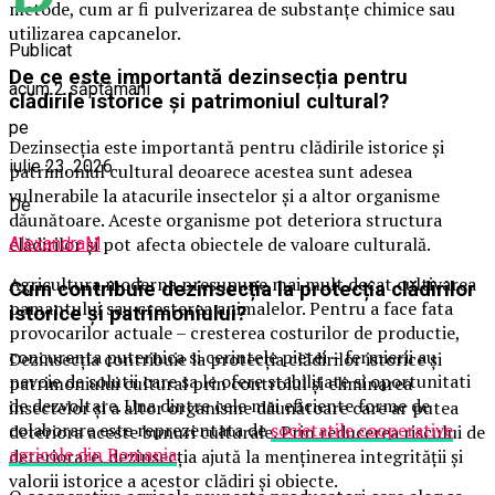
metode, cum ar fi pulverizarea de substanțe chimice sau
utilizarea capcanelor.
Publicat
De ce este importantă dezinsecția pentru
acum 2 săptămâni
clădirile istorice și patrimoniul cultural?
pe
Dezinsecția este importantă pentru clădirile istorice și
iulie 23, 2026
patrimoniul cultural deoarece acestea sunt adesea
vulnerabile la atacurile insectelor și a altor organisme
De
dăunătoare. Aceste organisme pot deteriora structura
clădirilor și pot afecta obiectele de valoare culturală.
AlexandraM
Agricultura moderna presupune mai mult decat cultivarea
Cum contribuie dezinsecția la protecția clădirilor
pamantului sau cresterea animalelor. Pentru a face fata
istorice și patrimoniului?
provocarilor actuale – cresterea costurilor de productie,
concurenta puternica si cerintele pietei – fermierii au
Dezinsecția contribuie la protecția clădirilor istorice și
nevoie de solutii care sa le ofere stabilitate si oportunitati
patrimoniului cultural prin controlul și eliminarea
de dezvoltare. Una dintre cele mai eficiente forme de
insectelor și a altor organisme dăunătoare care ar putea
colaborare este reprezentata de
societatile cooperative
deteriora aceste bunuri culturale. Prin reducerea riscului de
agricole din Romania
.
deteriorare, dezinsecția ajută la menținerea integrității și
valorii istorice a acestor clădiri și obiecte.