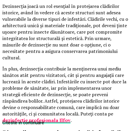
Dezinsecția joacă un rol esențial în protejarea clădirilor
istorice, având în vedere că aceste structuri sunt adesea
vulnerabile la diverse tipuri de infestări. Clădirile vechi, cu o
arhitectură unică și materiale tradiționale, pot deveni ținte
ușoare pentru insecte dăunătoare, care pot compromite
integritatea lor structurală și estetică. Prin urmare,
măsurile de dezinsecție nu sunt doar o opțiune, ci o
necesitate pentru a asigura conservarea patrimoniului
cultural.
În plus, dezinsecția contribuie la menținerea unui mediu
sănătos atât pentru vizitatori, cât și pentru angajații care
lucrează în aceste clădiri. Infestările cu insecte pot duce la
probleme de sănătate, iar prin implementarea unor
strategii eficiente de dezinsecție, se poate preveni
răspândirea bolilor. Astfel, protejarea clădirilor istorice
devine o responsabilitate comună, care implică nu doar
autoritățile, ci și comunitatea locală. Puteți conta pe
dezinfectie profesionala Ilfov
.
Citeste in continuare