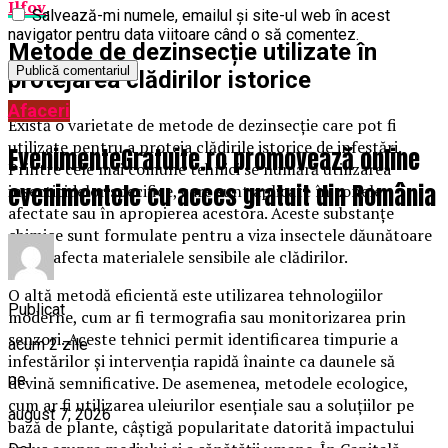
Ilfov
.
Salvează-mi numele, emailul și site-ul web în acest
navigator pentru data viitoare când o să comentez.
Metode de dezinsecție utilizate în
protejarea clădirilor istorice
Afaceri
Există o varietate de metode de dezinsecție care pot fi
utilizate pentru a proteja clădirile istorice de infestări.
EvenimenteGratuite.ro promovează online
Printre cele mai comune tehnici se numără utilizarea
evenimentele cu acces gratuit din România
insecticidelor specifice, care sunt aplicate în zonele
afectate sau în apropierea acestora. Aceste substanțe
chimice sunt formulate pentru a viza insectele dăunătoare
fără a afecta materialele sensibile ale clădirilor.
O altă metodă eficientă este utilizarea tehnologiilor
Publicat
moderne, cum ar fi termografia sau monitorizarea prin
senzori. Aceste tehnici permit identificarea timpurie a
acum 2 zile
infestărilor și intervenția rapidă înainte ca daunele să
pe
devină semnificative. De asemenea, metodele ecologice,
cum ar fi utilizarea uleiurilor esențiale sau a soluțiilor pe
august 7, 2026
bază de plante, câștigă popularitate datorită impactului