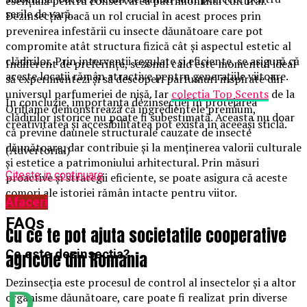
esențială pentru conservarea patrimoniului cultural.
serile de vară.
Dezinsecția joacă un rol crucial în acest proces prin
prevenirea infestării cu insecte dăunătoare care pot
compromite atât structura fizică cât și aspectul estetic al
clădirilor. Prin intervenții regulate și eficiente, se asigură că
Indiferent de preferințe, sezonul cald este momentul ideal
aceste locații rămân atractive pentru generațiile viitoare.
să experimentezi și să descoperi parfumuri inspirate din
universul parfumeriei de nișă. Iar
colecția Top Scents
de la
În concluzie, importanța dezinsecției în protejarea
Oriflame demonstrează că ingredientele premium,
clădirilor istorice nu poate fi subestimată. Aceasta nu doar
creativitatea și accesibilitatea pot exista în aceeași sticlă.
că previne daunele structurale cauzate de insecte
dăunătoare, dar contribuie și la menținerea valorii culturale
(Advertorial)
și estetice a patrimoniului arhitectural. Prin măsuri
Citeste in continuare
proactive și strategii eficiente, se poate asigura că aceste
comori ale istoriei rămân intacte pentru viitor.
Afaceri
FAQs
Cu ce te pot ajuta societatile cooperative
Ce este dezinsecția?
agricole din Romania
Dezinsecția este procesul de control al insectelor și a altor
organisme dăunătoare, care poate fi realizat prin diverse