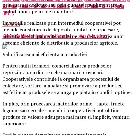
prin masuri dedicate sau prin punctaje suplimentare in
Ostwind, condus de Andrei Nicolescu, a ocupat locul I la categoria
cadrul unor apeluri de finantare.
ORC C
Investitiile realizate prin intermediul cooperativei pot
Nu ratati
include construirea de depozite, unitati de procesare,
Cămin de bătrâni modern în București – „Acasă la bunici”
achizitia de echipamente moderne sau dezvoltarea unor
sisteme eficiente de distributie a produselor agricole.
Valorificarea mai eficienta a productiei
Pentru multi fermieri, comercializarea produselor
reprezinta una dintre cele mai mari provocari.
Cooperativele contribuie la organizarea procesului de
colectare, sortare, ambalare si promovare a productiei,
astfel incat produsele sa ajunga pe piata in conditii optime.
In plus, prin procesarea materiilor prime – lapte, fructe,
legume sau cereale – membrii cooperativei pot obtine
produse cu valoare adaugata mai mare si, implicit, venituri
superioare.