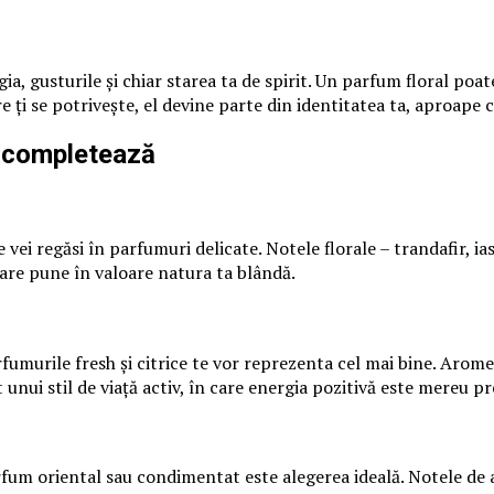
, gusturile și chiar starea ta de spirit. Un parfum floral poat
ți se potrivește, el devine parte din identitatea ta, aproape ca
le completează
te vei regăsi în parfumuri delicate. Notele florale – trandafir, i
care pune în valoare natura ta blândă.
arfumurile fresh și citrice te vor reprezenta cel mai bine. Arom
 unui stil de viață activ, în care energia pozitivă este mereu p
n parfum oriental sau condimentat este alegerea ideală. Notele 