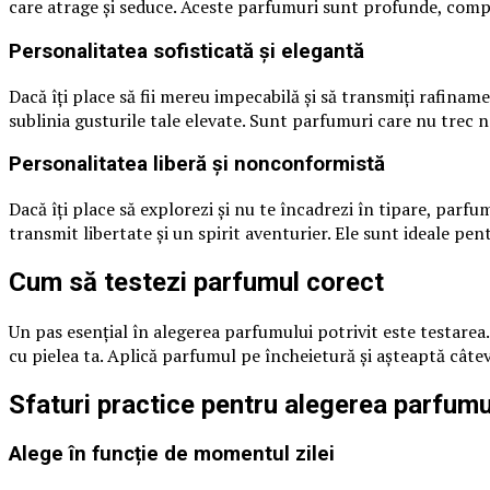
care atrage și seduce. Aceste parfumuri sunt profunde, comple
Personalitatea sofisticată și elegantă
Dacă îți place să fii mereu impecabilă și să transmiți rafina
sublinia gusturile tale elevate. Sunt parfumuri care nu trec n
Personalitatea liberă și nonconformistă
Dacă îți place să explorezi și nu te încadrezi în tipare, par
transmit libertate și un spirit aventurier. Ele sunt ideale pen
Cum să testezi parfumul corect
Un pas esențial în alegerea parfumului potrivit este testare
cu pielea ta. Aplică parfumul pe încheietură și așteaptă câtev
Sfaturi practice pentru alegerea parfumu
Alege în funcție de momentul zilei