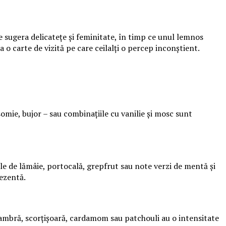
e sugera delicatețe și feminitate, în timp ce unul lemnos
 o carte de vizită pe care ceilalți o percep inconștient.
asomie, bujor – sau combinațiile cu vanilie și mosc sunt
ele de lămâie, portocală, grepfrut sau note verzi de mentă și
rezentă.
de ambră, scorțișoară, cardamom sau patchouli au o intensitate