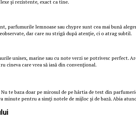
xe și rezistente, exact ca tine.
ment, parfumurile lemnoase sau chypre sunt cea mai bună aleger
eobservate, dar care nu strigă după atenție, ci o atrag subtil.
fumurile unisex, marine sau cu note verzi se potrivesc perfect.
tru cineva care vrea să iasă din convențional.
a. Nu te baza doar pe mirosul de pe hârtia de test din parfume
a minute pentru a simți notele de mijloc și de bază. Abia atunc
lui