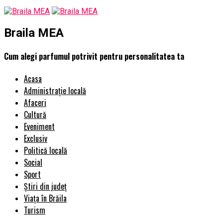
Braila MEA
Cum alegi parfumul potrivit pentru personalitatea ta
Acasa
Administrație locală
Afaceri
Cultură
Eveniment
Exclusiv
Politică locală
Social
Sport
Știri din județ
Viața în Brăila
Turism