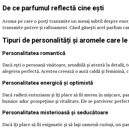
De ce parfumul reflectă cine ești
Aroma pe care o porți transmite un mesaj subtil despre energia
transmite putere și rafinament. Când găsești acel parfum care 
Tipuri de personalități și aromele care 
Personalitatea romantică
Dacă ești o persoană visătoare, sensibilă și atentă la detalii, 
alegerea perfectă. Acestea creează o aură caldă și feminină, 
Personalitatea energică și optimistă
Dacă radiezi entuziasm și îți place să fii mereu în mișcare, p
busuioc aduc prospețime și vitalitate. Ele se potrivesc perfect
Personalitatea misterioasă și seducătoare
Dacă îți place să fii enigmatic și să lași oamenii curioși, u