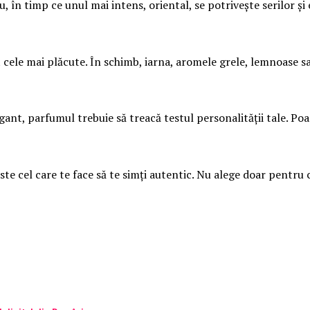
u, în timp ce unul mai intens, oriental, se potrivește serilor ș
t cele mai plăcute. În schimb, iarna, aromele grele, lemnoase s
ant, parfumul trebuie să treacă testul personalității tale. Poa
te cel care te face să te simți autentic. Nu alege doar pentru c