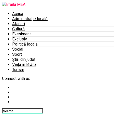
Acasa
Administrație locală
Afaceri
Cultură
Eveniment
Exclusiv
Politică locală
Social
Sport
Știri din județ
Viața în Brăila
Turism
Connect with us