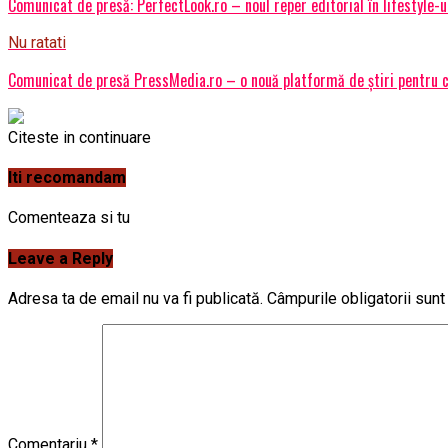
Comunicat de presă: PerfectLook.ro – noul reper editorial în lifestyle-u
Nu ratati
Comunicat de presă PressMedia.ro – o nouă platformă de știri pentru c
Citeste in continuare
Iti recomandam
Comenteaza si tu
Leave a Reply
Adresa ta de email nu va fi publicată.
Câmpurile obligatorii sun
Comentariu
*