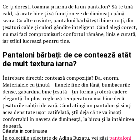
Ce-ți dorești toamna și iarna de la un pantalon? Să te țină
cald, să arate bine și să funcționeze de dimineața până
seara. Cu alte cuvinte, pantaloni bărbătești bine croiți, din
țesături calde și culori gândite inteligent. Când alegi corect,
nu mai faci compromisuri: confortul rămâne, linia e curată,
iar stilul lucrează pentru tine.
Pantaloni bărbați: de ce contează atât
de mult textura iarna?
Întrebare directă: contează compoziția? Da, enorm.
Materialele cu ținută – flanele fine din lână, bumbacurile
dense, gabardina bine țesută – țin forma și oferă cădere
elegantă. În plus, reglează temperatura mai bine decât
țesăturile subțiri de vară. Când atingi un pantalon și simți
acea densitate ușor catifelată, știi deja că te va însoți
confortabil în naveta de dimineață, la birou și la întâlnirea
de seară.
Citeste in continuare
În colecțiile selectate de Adina Buzatu, vei găsi
pantaloni