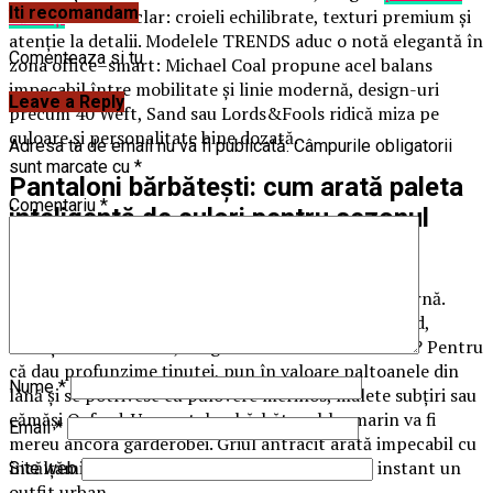
Iti recomandam
bărbați
cu ADN clar: croieli echilibrate, texturi premium și
atenție la detalii. Modelele TRENDS aduc o notă elegantă în
Comenteaza si tu
zona office–smart: Michael Coal propune acel balans
impecabil între mobilitate și linie modernă, design-uri
Leave a Reply
precum 40 Weft, Sand sau Lords&Fools ridică miza pe
culoare și personalitate bine dozată.
Adresa ta de email nu va fi publicată.
Câmpurile obligatorii
sunt marcate cu
*
Pantaloni bărbătești: cum arată paleta
Comentariu
*
inteligentă de culori pentru sezonul
rece?
Simplu: culorile care te avantajează în lumină de iarnă.
Bleumarinul saturat, griurile profunde, camelul cald,
nuanțele de măsliniu, burgund sau ciocolatiu. De ce? Pentru
că dau profunzime ținutei, pun în valoare paltoanele din
Nume
*
lână și se potrivesc cu pulovere merinos, malete subțiri sau
cămăși Oxford. Un pantalon bărbătesc bleumarin va fi
Email
*
mereu ancora garderobei. Griul antracit arată impecabil cu
încălțăminte maro, iar bejul nisipiu încălzește instant un
Site web
outfit urban.