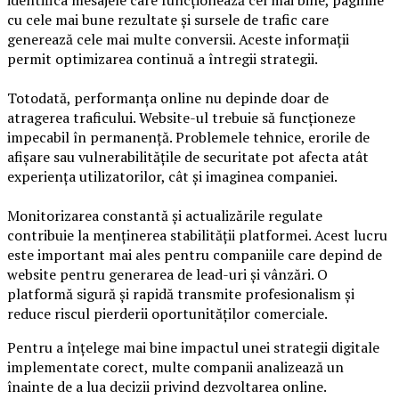
identifica mesajele care funcționează cel mai bine, paginile
cu cele mai bune rezultate și sursele de trafic care
generează cele mai multe conversii. Aceste informații
permit optimizarea continuă a întregii strategii.
Totodată, performanța online nu depinde doar de
atragerea traficului. Website-ul trebuie să funcționeze
impecabil în permanență. Problemele tehnice, erorile de
afișare sau vulnerabilitățile de securitate pot afecta atât
experiența utilizatorilor, cât și imaginea companiei.
Monitorizarea constantă și actualizările regulate
contribuie la menținerea stabilității platformei. Acest lucru
este important mai ales pentru companiile care depind de
website pentru generarea de lead-uri și vânzări. O
platformă sigură și rapidă transmite profesionalism și
reduce riscul pierderii oportunităților comerciale.
Pentru a înțelege mai bine impactul unei strategii digitale
implementate corect, multe companii analizează un
înainte de a lua decizii privind dezvoltarea online.