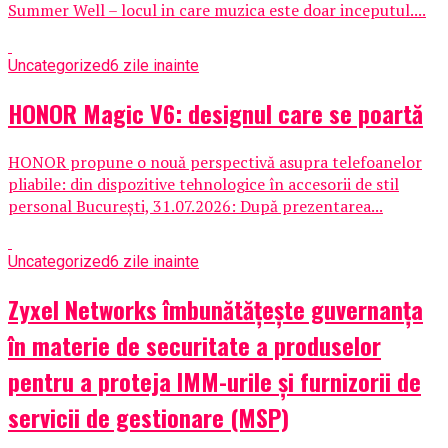
Summer Well – locul in care muzica este doar inceputul....
Uncategorized
6 zile inainte
HONOR Magic V6: designul care se poartă
HONOR propune o nouă perspectivă asupra telefoanelor
pliabile: din dispozitive tehnologice în accesorii de stil
personal București, 31.07.2026: După prezentarea...
Uncategorized
6 zile inainte
Zyxel Networks îmbunătățește guvernanța
în materie de securitate a produselor
pentru a proteja IMM-urile și furnizorii de
servicii de gestionare (MSP)