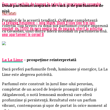
Cum porți rochiile de toamnă în culorile și imprimeurile sezonului
Două parfumuri inspirate de vară și de parfumeria de
nișă
Nu ratati
Pornind de la această tendință, Oriflame completează
La EnVogue Residence – Iuliu Maniu, Black Friday ține trei luni:
colecția Top Scents cu două noi parfumuri create împreună
voucher de 3.000 de euro pentru loc de parcare, oferit la achiziția
cu Givaudan, unul dintre liderii mondiali în parfumeria fină.
unui apartament în corpul B
La La Lime
– prospețime reinterpretată
Dacă preferi parfumurile fresh, luminoase și energice, La La
Lime este alegerea potrivită.
Parfumul este construit în jurul lime-ului peruvian,
completat de un acord de lenjerie proaspăt spălată și
Akigalawood, o notă lemnoasă modernă care oferă
profunzime și persistență. Rezultatul este un parfum
vibrant, contemporan și ușor de purtat în orice moment al