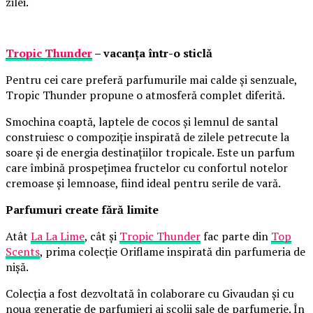
zilei.
Tropic Thunder
– vacanța într-o sticlă
Pentru cei care preferă parfumurile mai calde și senzuale,
Tropic Thunder propune o atmosferă complet diferită.
Smochina coaptă, laptele de cocos și lemnul de santal
construiesc o compoziție inspirată de zilele petrecute la
soare și de energia destinațiilor tropicale. Este un parfum
care îmbină prospețimea fructelor cu confortul notelor
cremoase și lemnoase, fiind ideal pentru serile de vară.
Parfumuri create fără limite
Atât
La La Lime
, cât și
Tropic Thunder
fac parte din
Top
Scents
, prima colecție Oriflame inspirată din parfumeria de
nișă.
Colecția a fost dezvoltată în colaborare cu Givaudan și cu
noua generație de parfumieri ai școlii sale de parfumerie. În