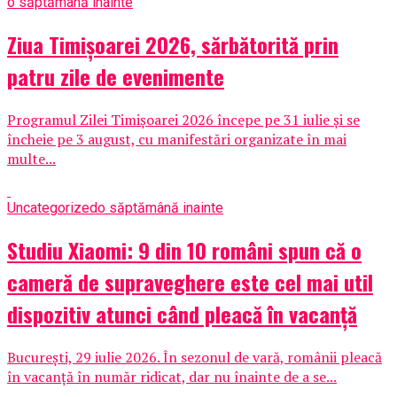
o săptămână inainte
Ziua Timișoarei 2026, sărbătorită prin
patru zile de evenimente
Programul Zilei Timișoarei 2026 începe pe 31 iulie și se
încheie pe 3 august, cu manifestări organizate în mai
multe...
Uncategorized
o săptămână inainte
Studiu Xiaomi: 9 din 10 români spun că o
cameră de supraveghere este cel mai util
dispozitiv atunci când pleacă în vacanță
București, 29 iulie 2026. În sezonul de vară, românii pleacă
în vacanță în număr ridicat, dar nu înainte de a se...