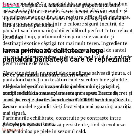
Iar combinațiile? Cu o maletă bleumarin și un palton bun
Lime-ul
, bergamota, mandarina sau grapefruitul sunt
ești gata în 30 de secunde. Cu o cămașă albă din poplin și
adesea completate de note verzi, acorduri curate sau
un pulover merinos fin ai un registru office fără rigiditate.
ingrediente lemnoase moderne, care adaugă profunzime
Iar cu un pulover polo într-o culoare sigură (neutră, de
fără a încărca parfumul.
pământ sau bleumarin) obții echilibrul perfect între relaxat
În același timp, parfumurile inspirate de vacanțe și
și rafinat.
destinații exotice câștigă tot mai mult teren. Ingrediente
precum smochina, laptele de cocos sau lemnul de santal
Iarna primează calitatea: alege
creează parfumuri solare, relaxate și confortabile, perfecte
pantaloni bărbătești care te reprezintă!
pentru serile de vară.
Când vine frigul, nu textilele complicate salvează ținuta, ci
De ce parfumul miroase diferit vara?
pantaloni bărbați din țesături calde și culori bine gândite.
Căldura intensifică evaporarea parfumului și poate
Alege inteligent: o bază solidă de bleumarin, gri și bej,
modifica felul în care acesta este perceput. De aceea,
completează cu o nuanță statement sau un carou discret și
aceeași creație poate avea un miros diferit iarna față de
joacă-te cu straturile. În selecția TRENDS by Adina Buzatu,
vară.
fiecare model e gândit să-ți facă viața mai ușoară și apariția
mai sigură.
Parfumurile echilibrate, construite pe contraste între
prospețime și note de bază persistente, tind să evolueze
Articole pe aceiasi tema:
Urmatorul
mai armonios pe piele în sezonul cald.