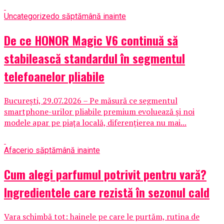
Uncategorized
o săptămână inainte
De ce HONOR Magic V6 continuă să
stabilească standardul în segmentul
telefoanelor pliabile
București, 29.07.2026 – Pe măsură ce segmentul
smartphone-urilor pliabile premium evoluează și noi
modele apar pe piața locală, diferențierea nu mai...
Afaceri
o săptămână inainte
Cum alegi parfumul potrivit pentru vară?
Ingredientele care rezistă în sezonul cald
Vara schimbă tot: hainele pe care le purtăm, rutina de