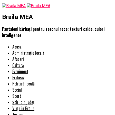
Braila MEA
Pantaloni bărbați pentru sezonul rece: texturi calde, culori
inteligente
Acasa
Administrație locală
Afaceri
Cultură
Eveniment
Exclusiv
Politică locală
Social
Sport
Știri din județ
Viața în Brăila
Turism