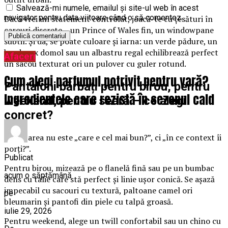
Salvează-mi numele, emailul și site-ul web în acest
navigator pentru data viitoare când o să comentez.
Dacă vrei un statement controlat, joacă-te cu țesături în
carouri discrete – un Prince of Wales fin, un windowpane
subtil. Și da, se poate culoare și iarna: un verde pădure, un
bordeaux domol sau un albastru regal echilibrează perfect
Afaceri
un sacou texturat ori un pulover cu guler rotund.
Cum alegi parfumul potrivit pentru vară?
Pantaloni bărbați pentru birou, pentru
Ingredientele care rezistă în sezonul cald
weekend, pentru seară – ce alegi
concret?
Întrebarea nu este „care e cel mai bun?”, ci „în ce context îi
porți?”.
Publicat
Pentru birou, mizează pe o flanelă fină sau pe un bumbac
acum o săptămână
dens cu talie care stă perfect și linie ușor conică. Se așază
impecabil cu sacouri cu textură, paltoane camel ori
pe
bleumarin și pantofi din piele cu talpă groasă.
iulie 29, 2026
Pentru weekend, alege un twill confortabil sau un chino cu