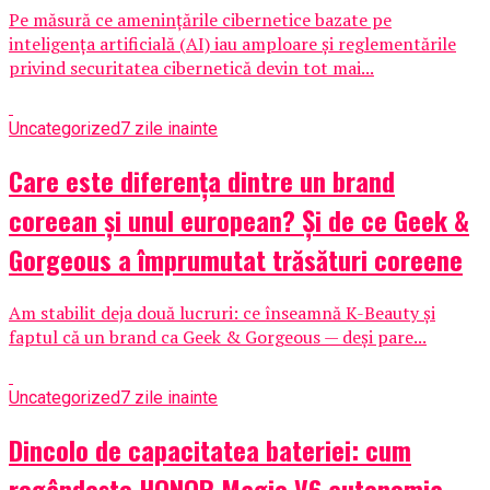
Pe măsură ce amenințările cibernetice bazate pe
inteligența artificială (AI) iau amploare și reglementările
privind securitatea cibernetică devin tot mai...
Uncategorized
7 zile inainte
Care este diferența dintre un brand
coreean și unul european? Și de ce Geek &
Gorgeous a împrumutat trăsături coreene
Am stabilit deja două lucruri: ce înseamnă K-Beauty și
faptul că un brand ca Geek & Gorgeous — deși pare...
Uncategorized
7 zile inainte
Dincolo de capacitatea bateriei: cum
regândește HONOR Magic V6 autonomia