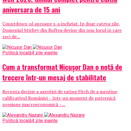
aniversara de 15 ani
Countdown-ul aproape s-a incheiat. In doar cateva zile,
Domeniul Stirbey din Buftea devine din nou locul in care
zeci de...
Politică locală
4 zile inainte
Cum a transformat Nicușor Dan o notă de
trecere într-un mesaj de stabilitate
Recenta decizie a agenției de rating Fitch de a menține
calificativul României – într-un moment de puternică
presiune macroeconomică –...
Politică locală
4 zile inainte