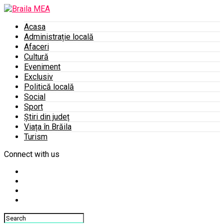
Acasa
Administrație locală
Afaceri
Cultură
Eveniment
Exclusiv
Politică locală
Social
Sport
Știri din județ
Viața în Brăila
Turism
Connect with us