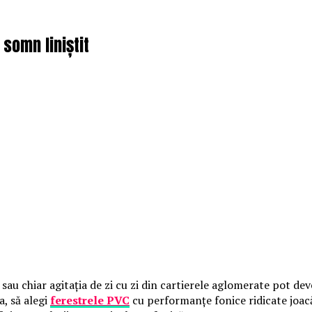
 somn liniștit
au chiar agitația de zi cu zi din cartierele aglomerate pot deve
a, să alegi
ferestrele PVC
cu performanțe fonice ridicate joacă