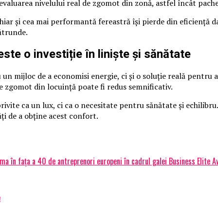
 evaluarea nivelului real de zgomot din zonă, astfel încât pachet
Chiar și cea mai performantă fereastră își pierde din eficienț
ătrunde.
ste o investiție în linişte şi sănătate
mijloc de a economisi energie, ci și o soluție reală pentru a o
de zgomot din locuință poate fi redus semnificativ.
rivite ca un lux, ci ca o necesitate pentru sănătate și echilibr
ți de a obține acest confort.
a în fața a 40 de antreprenori europeni în cadrul galei Business Elite
e