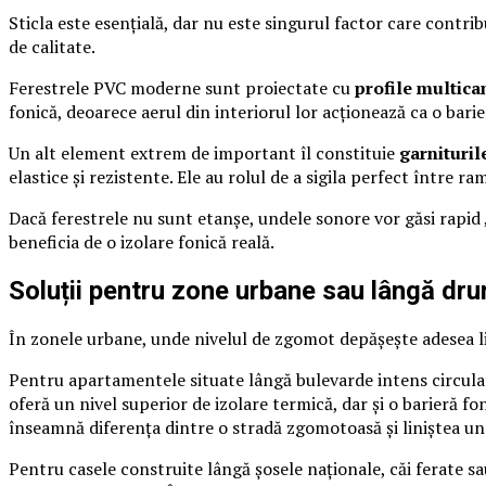
Sticla este esențială, dar nu este singurul factor care contribu
de calitate.
Ferestrele PVC moderne sunt proiectate cu
profile multic
fonică, deoarece aerul din interiorul lor acționează ca o ba
Un alt element extrem de important îl constituie
garnituril
elastice și rezistente. Ele au rolul de a sigila perfect între 
Dacă ferestrele nu sunt etanșe, undele sonore vor găsi rapid „
beneficia de o izolare fonică reală.
Soluții pentru zone urbane sau lângă dr
În zonele urbane, unde nivelul de zgomot depășește adesea lim
Pentru apartamentele situate lângă bulevarde intens circula
oferă un nivel superior de izolare termică, dar și o barieră f
înseamnă diferența dintre o stradă zgomotoasă și liniștea une
Pentru casele construite lângă șosele naționale, căi ferate sa