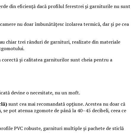
erde din eficiență dacă profilul ferestrei și garniturile nu sunt
 camere nu doar îmbunătățesc izolarea termică, dar și pe cea
 chiar trei rânduri de garnituri, realizate din materiale
 zgomotului.
 corectă și calitatea garniturilor sunt cheia pentru a
icată devine o necesitate, nu un moft.
clă)
sunt cea mai recomandată opțiune. Acestea nu doar că
ată, se pot atenua zgomote de până la 40–45 decibeli, ceea ce
profile PVC robuste, garnituri multiple și pachete de sticlă