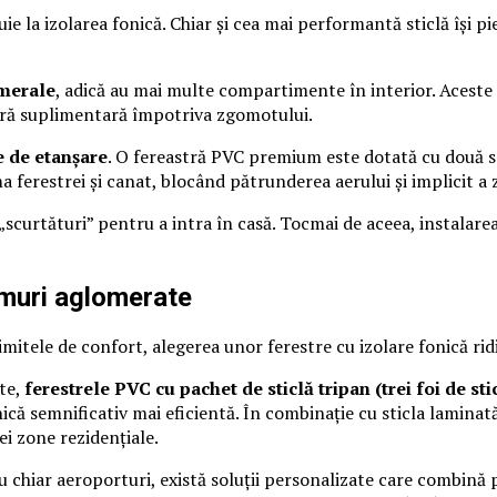
ie la izolarea fonică. Chiar și cea mai performantă sticlă își pi
amerale
, adică au mai multe compartimente în interior. Aceste
rieră suplimentară împotriva zgomotului.
e de etanșare
. O fereastră PVC premium este dotată cu două sau
rama ferestrei și canat, blocând pătrunderea aerului și implicit a
scurtături” pentru a intra în casă. Tocmai de aceea, instalarea
umuri aglomerate
itele de confort, alegerea unor ferestre cu izolare fonică rid
te,
ferestrele PVC cu pachet de sticlă tripan (trei foi de sti
onică semnificativ mai eficientă. În combinație cu sticla lamin
i zone rezidențiale.
u chiar aeroporturi, există soluții personalizate care combină 