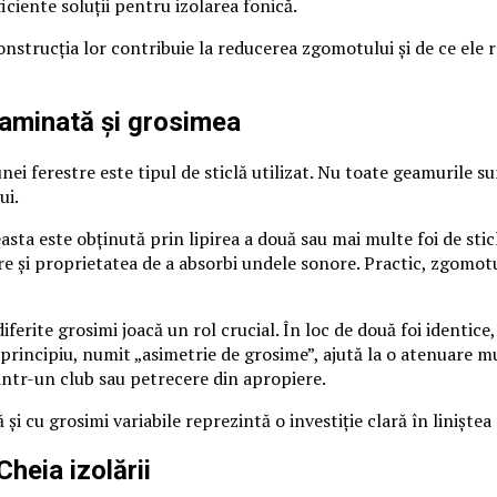
iciente soluții pentru izolarea fonică.
nstrucția lor contribuie la reducerea zgomotului și de ce ele r
 laminată și grosimea
ei ferestre este tipul de sticlă utilizat. Nu toate geamurile s
ui.
asta este obținută prin lipirea a două sau mai multe foi de sticl
re și proprietatea de a absorbi undele sonore. Practic, zgomotu
diferite grosimi joacă un rol crucial. În loc de două foi identic
 principiu, numit „asimetrie de grosime”, ajută la o atenuare mu
intr-un club sau petrecere din apropiere.
i cu grosimi variabile reprezintă o investiție clară în liniștea 
Cheia izolării