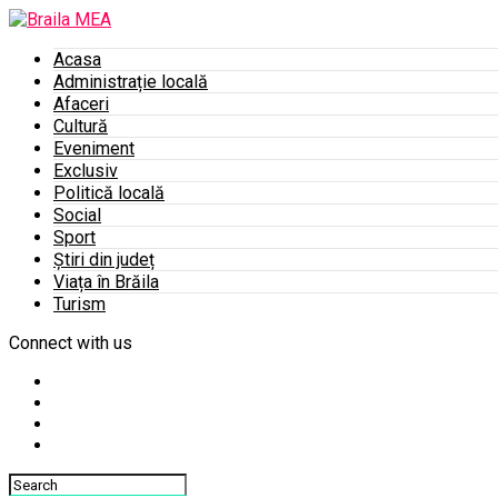
Acasa
Administrație locală
Afaceri
Cultură
Eveniment
Exclusiv
Politică locală
Social
Sport
Știri din județ
Viața în Brăila
Turism
Connect with us