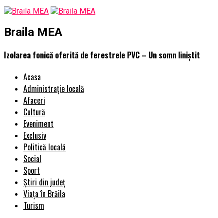
Braila MEA
Izolarea fonică oferită de ferestrele PVC – Un somn liniștit
Acasa
Administrație locală
Afaceri
Cultură
Eveniment
Exclusiv
Politică locală
Social
Sport
Știri din județ
Viața în Brăila
Turism