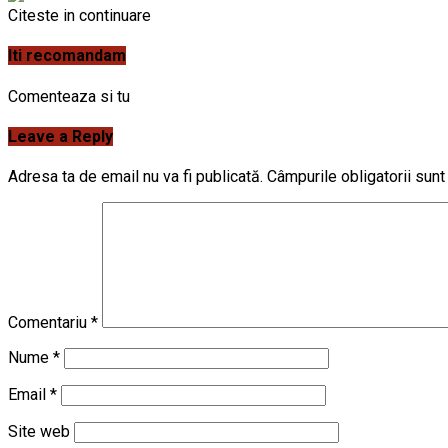
Citeste in continuare
Iti recomandam
Comenteaza si tu
Leave a Reply
Adresa ta de email nu va fi publicată.
Câmpurile obligatorii sun
Comentariu
*
Nume
*
Email
*
Site web