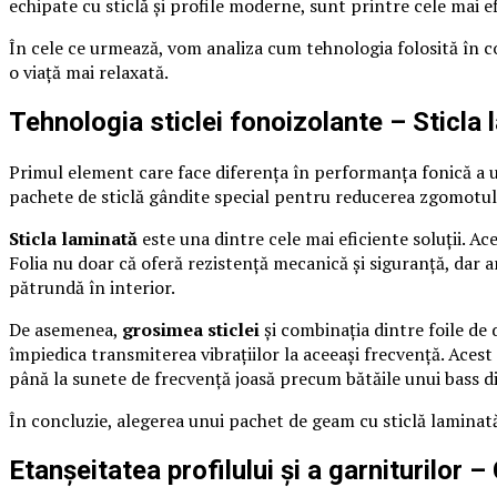
echipate cu sticlă și profile moderne, sunt printre cele mai ef
În cele ce urmează, vom analiza cum tehnologia folosită în co
o viață mai relaxată.
Tehnologia sticlei fonoizolante – Sticla
Primul element care face diferența în performanța fonică a un
pachete de sticlă gândite special pentru reducerea zgomotul
Sticla laminată
este una dintre cele mai eficiente soluții. Ace
Folia nu doar că oferă rezistență mecanică și siguranță, dar a
pătrundă în interior.
De asemenea,
grosimea sticlei
și combinația dintre foile de 
împiedica transmiterea vibrațiilor la aceeași frecvență. Acest
până la sunete de frecvență joasă precum bătăile unui bass d
În concluzie, alegerea unui pachet de geam cu sticlă laminată ș
Etanșeitatea profilului și a garniturilor – 