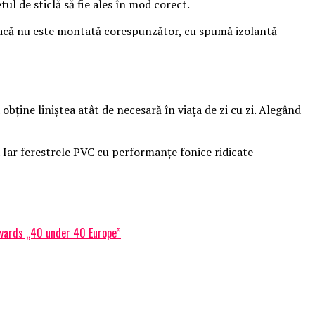
ul de sticlă să fie ales în mod corect.
ă dacă nu este montată corespunzător, cu spumă izolantă
bține liniștea atât de necesară în viața de zi cu zi. Alegând
u. Iar ferestrele PVC cu performanțe fonice ridicate
 Awards „40 under 40 Europe”