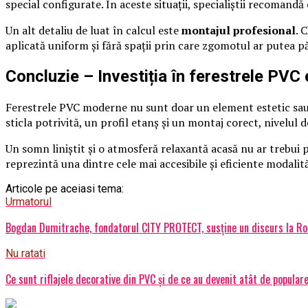
special configurate. În aceste situații, specialiștii recomandă
Un alt detaliu de luat în calcul este
montajul profesional
. 
aplicată uniform și fără spații prin care zgomotul ar putea p
Concluzie – Investiția în ferestrele PVC e
Ferestrele PVC moderne nu sunt doar un element estetic sau un 
sticla potrivită, un profil etanș și un montaj corect, nivelul 
Un somn liniștit și o atmosferă relaxantă acasă nu ar trebui p
reprezintă una dintre cele mai accesibile și eficiente modalită
Articole pe aceiasi tema:
Urmatorul
Bogdan Dumitrache, fondatorul CITY PROTECT, susține un discurs la Rom
Nu ratati
Ce sunt riflajele decorative din PVC și de ce au devenit atât de popular