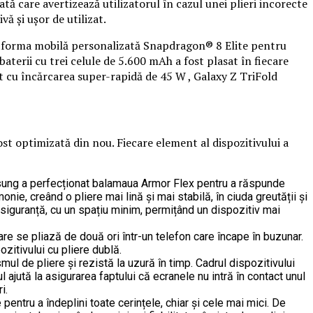
tă care avertizează utilizatorul în cazul unei plieri incorecte
vă și ușor de utilizat.
atforma mobilă personalizată Snapdragon® 8 Elite pentru
terii cu trei celule de 5.600 mAh a fost plasat în fiecare
at cu încărcarea super-rapidă de 45 W , Galaxy Z TriFold
st optimizată din nou. Fiecare element al dispozitivului a
amsung a perfecționat balamaua Armor Flex pentru a răspunde
ie, creând o pliere mai lină și mai stabilă, în ciuda greutății și
 siguranță, cu un spațiu minim, permițând un dispozitiv mai
re se pliază de două ori într-un telefon care încape în buzunar.
ozitivului cu pliere dublă.
ul de pliere și rezistă la uzură în timp. Cadrul dispozitivului
ajută la asigurarea faptului că ecranele nu intră în contact unul
i.
e pentru a îndeplini toate cerințele, chiar și cele mai mici. De