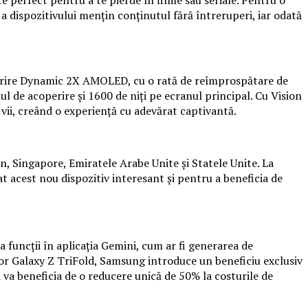
 a dispozitivului mențin conținutul fără întreruperi, iar odată
operire Dynamic 2X AMOLED, cu o rată de reîmprospătare de
ul de acoperire și 1600 de niți pe ecranul principal. Cu Vision
i vii, creând o experiență cu adevărat captivantă.
an, Singapore, Emiratele Arabe Unite și Statele Unite. La
at acest nou dispozitiv interesant și pentru a beneficia de
a funcții în aplicația Gemini, cum ar fi generarea de
ilor Galaxy Z TriFold, Samsung introduce un beneficiu exclusiv
 va beneficia de o reducere unică de 50% la costurile de