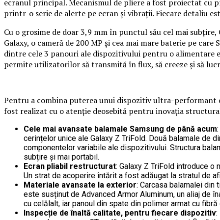
ecranul principal. Mecanismul de pliere a fost proiectat cu pr
printr-o serie de alerte pe ecran și vibrații. Fiecare detaliu est
Cu o grosime de doar 3,9 mm în punctul său cel mai subțire
Galaxy, o cameră de 200 MP și cea mai mare baterie pe care Sa
dintre cele 3 panouri ale dispozitivului pentru o alimentare 
permite utilizatorilor să transmită în flux, să creeze și să lucr
Pentru a combina puterea unui dispozitiv ultra-performant cu 
fost realizat cu o atenție deosebită pentru inovația structurală
Cele mai avansate balamale Samsung de până acum
cerințelor unice ale Galaxy Z TriFold. Două balamale de dim
componentelor variabile ale dispozitivului. Structura bal
subțire și mai portabil.
Ecran pliabil restructurat
: Galaxy Z TriFold introduce o 
Un strat de acoperire întărit a fost adăugat la stratul de 
Materiale avansate la exterior
: Carcasa balamalei din t
este susținut de Advanced Armor Aluminum, un aliaj de înalt
cu celălalt, iar panoul din spate din polimer armat cu fibră
Inspecție de înaltă calitate, pentru fiecare dispozitiv
: