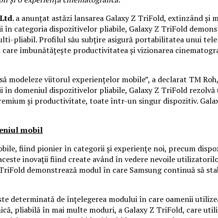
 Ltd.
a anunțat astăzi lansarea Galaxy Z TriFold, extinzând și m
 în categoria dispozitivelor pliabile, Galaxy Z TriFold demons
lti-pliabil. Profilul său subțire asigură portabilitatea unui t
h care îmbunătățește productivitatea și vizionarea cinematogra
ă modeleze viitorul experiențelor mobile”, a declarat TM Roh, di
 în domeniul dispozitivelor pliabile, Galaxy Z TriFold rezolvă 
emium și productivitate, toate într-un singur dispozitiv. Galax
meniul mobil
le, fiind pionier în categorii și experiențe noi, precum dispoz
 aceste inovații fiind create având în vedere nevoile utilizatori
y Z TriFold demonstrează modul în care Samsung continuă să st
ste determinată de înțelegerea modului în care oamenii utilize
ică, pliabilă în mai multe moduri, a Galaxy Z TriFold, care util