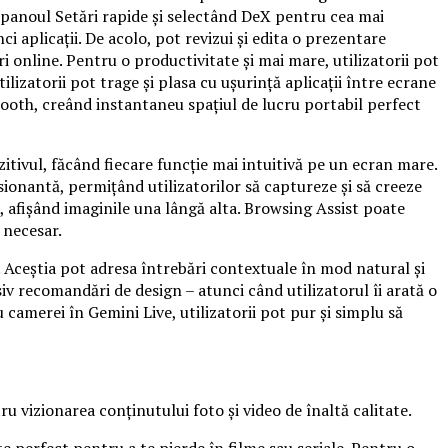
panoul Setări rapide și selectând DeX pentru cea mai
i aplicații. De acolo, pot revizui și edita o prezentare
i online. Pentru o productivitate și mai mare, utilizatorii pot
zatorii pot trage și plasa cu ușurință aplicații între ecrane
tooth, creând instantaneu spațiul de lucru portabil perfect
itivul, făcând fiecare funcție mai intuitivă pe un ecran mare.
sionantă, permițând utilizatorilor să captureze și să creeze
, afișând imaginile una lângă alta. Browsing Assist poate
 necesar.
. Aceștia pot adresa întrebări contextuale în mod natural și
iv recomandări de design – atunci când utilizatorul îi arată o
 camerei în Gemini Live, utilizatorii pot pur și simplu să
u vizionarea conținutului foto și video de înaltă calitate.
e perfect pentru a te pierde în filme sau seriale. Pentru o