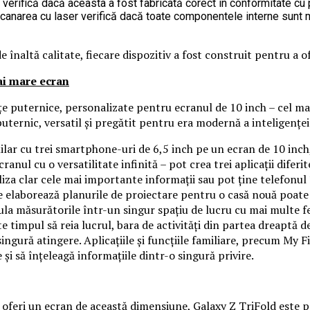
verifică dacă aceasta a fost fabricată corect în conformitate cu pro
canarea cu laser verifică dacă toate componentele interne sunt m
e înaltă calitate, fiecare dispozitiv a fost construit pentru a o
ai mare ecran
e puternice, personalizate pentru ecranul de 10 inch – cel mai 
uternic, versatil și pregătit pentru era modernă a inteligenței a
lar cu trei smartphone-uri de 6,5 inch pe un ecran de 10 inch,
ecranul cu o versatilitate infinită – pot crea trei aplicații dife
aliza clar cele mai importante informații sau pot ține telefon
elaborează planurile de proiectare pentru o casă nouă poate ut
lcula măsurătorile într-un singur spațiu de lucru cu mai multe
e timpul să reia lucrul, bara de activități din partea dreaptă de
ingură atingere. Aplicațiile și funcțiile familiare, precum My 
i să înțeleagă informațiile dintr-o singură privire.
te oferi un ecran de această dimensiune, Galaxy Z TriFold este