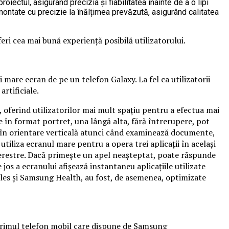
iectul, asigurând precizia și fiabilitatea înainte de a o lipi
ontate cu precizie la înălțimea prevăzută, asigurând calitatea
feri cea mai bună experiență posibilă utilizatorului.
mare ecran de pe un telefon Galaxy. La fel ca utilizatorii
rtificiale.
 oferind utilizatorilor mai mult spațiu pentru a efectua mai
rite în format portret, una lângă alta, fără întrerupere, pot
ul în orientare verticală atunci când examinează documente,
iliza ecranul mare pentru a opera trei aplicații în același
 ferestre. Dacă primește un apel neașteptat, poate răspunde
 jos a ecranului afișează instantaneu aplicațiile utilizate
Files și Samsung Health, au fost, de asemenea, optimizate
 primul telefon mobil care dispune de Samsung