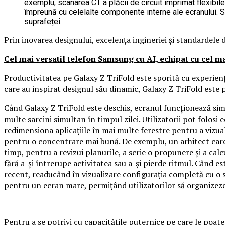
exemplu, scanarea CT a plăcii de circuit imprimat flexibile 
împreună cu celelalte componente interne ale ecranului. S
suprafeței.
Prin inovarea designului, excelența ingineriei și standardele d
Cel mai versatil telefon Samsung cu AI, echipat cu cel m
Productivitatea pe Galaxy Z TriFold este sporită cu experienț
care au inspirat designul său dinamic, Galaxy Z TriFold este p
Când Galaxy Z TriFold este deschis, ecranul funcționează simi
multe sarcini simultan în timpul zilei. Utilizatorii pot folosi 
redimensiona aplicațiile în mai multe ferestre pentru a vizu
pentru o concentrare mai bună. De exemplu, un arhitect care 
timp, pentru a revizui planurile, a scrie o propunere și a ca
fără a-și întrerupe activitatea sau a-și pierde ritmul. Când est
recent, readucând în vizualizare configurația completă cu o s
pentru un ecran mare, permițând utilizatorilor să organizeze ș
Pentru a se potrivi cu capacitățile puternice pe care le poa