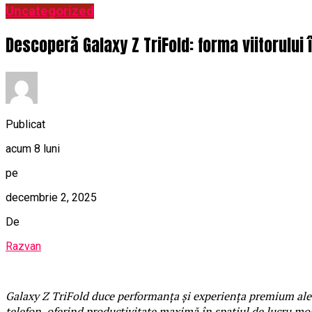
Uncategorized
Descoperă Galaxy Z TriFold: forma viitorului 
Publicat
acum 8 luni
pe
decembrie 2, 2025
De
Razvan
Galaxy Z TriFold duce performanța și experiența premium ale u
telefon, oferind productivitate maximă în spațiul de lucru mob