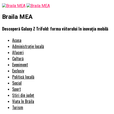
Braila MEA
Descoperă Galaxy Z TriFold: forma viitorului în inovația mobilă
Acasa
Administrație locală
Afaceri
Cultură
Eveniment
Exclusiv
Politică locală
Social
Sport
Știri din județ
Viața în Brăila
Turism