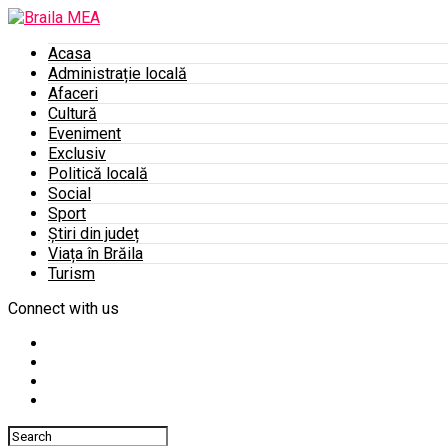
Acasa
Administrație locală
Afaceri
Cultură
Eveniment
Exclusiv
Politică locală
Social
Sport
Știri din județ
Viața în Brăila
Turism
Connect with us