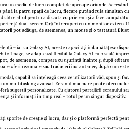
gura un mediu de lucru complet de aproape oriunde. Accesând 
 până la patru spații de lucru, fiecare putând rula simultan cinc
d către altul pentru a discuta cu prietenii și a face cumpărătur
riență dual-screen fără întreruperi cu un monitor extern. Utili
izatorii pot adăuga, de asemenea, un mouse și o tastatură Blue
lență – iar cu Galaxy AI, aceste capacități îmbunătățesc dispoz
h to Image, se adaptează flexibil la Galaxy AI cu o scală impre
 pot, de asemenea, compara cu ușurință înainte și după editare
poate oferi rezumate sau traduceri instantanee, după cum este
odal, capabil să înțeleagă ceea ce utilizatorii văd, spun și fac
u un multitasking avansat. Ecranul mai mare poate oferi inclus
eră sugestii personalizate. Cu ajutorul partajării ecranului sau
nță și informații în timp real – totul pe un singur dispozitiv.
ți sporite de creație și lucru, dar și o platformă perfectă pentr
, ecranul principal expansiv de 10 inch al Galaxy Z TriFold est