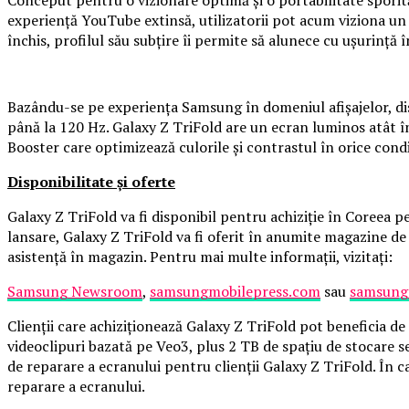
experiență YouTube extinsă, utilizatorii pot acum viziona un v
închis, profilul său subțire îi permite să alunece cu ușurință 
Bazându-se pe experiența Samsung în domeniul afișajelor, d
până la 120 Hz. Galaxy Z TriFold are un ecran luminos atât în 
Booster care optimizează culorile și contrastul în orice condiț
Disponibilitate și oferte
Galaxy Z TriFold va fi disponibil pentru achiziție în Coreea 
lansare, Galaxy Z TriFold va fi oferit în anumite magazine de r
asistență în magazin. Pentru mai multe informații, vizitați:
Samsung Newsroom
,
samsungmobilepress.com
sau
samsung
Clienții care achiziționează Galaxy Z TriFold pot beneficia de
videoclipuri bazată pe Veo3, plus 2 TB de spațiu de stocare s
de reparare a ecranului pentru clienții Galaxy Z TriFold. În 
reparare a ecranului.