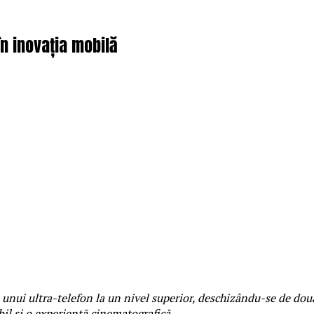
în inovația mobilă
nui ultra-telefon la un nivel superior, deschizându-se de două
il și o experiență cinematografică.