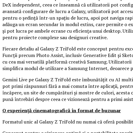
DeX independent, ceea ce înseamnă că utilizatorii pot confi
avansată configurare de lucru a Galaxy, utilizatorii pot accesa
pentru o ședință într-un spațiu de lucru, apoi pot naviga rapi
adăuga un ecran secundar în modul extins, care permite o expe
și pot lucra pe ambele ecrane cu eficiența unui desktop. Util
pentru proiecte complexe sau designuri creative.
Fiecare detaliu al Galaxy Z TriFold este conceput pentru exce
Funcții precum Photo Assist, inclusiv Generative Edit și Sketc
cu cea mai versatilă platformă creativă Samsung. Utilizatorii
simplifica modul de utilizare a Samsung Internet, deoarece 
Gemini Live pe Galaxy Z TriFold este îmbunătățit cu AI multim
pot primi răspunsuri fără a mai comuta între aplicații, pentr
încăpere, un site de cumpărături și mostre de culori, acesta of
pună întrebări despre ceea ce vizionează pentru a primi asiste
O experiență cinematografică în format de buzunar
Formatul unic al Galaxy Z TriFold nu numai că oferă posibilită
Conceput pentru o vizionare optimă și o portabilitate sporită