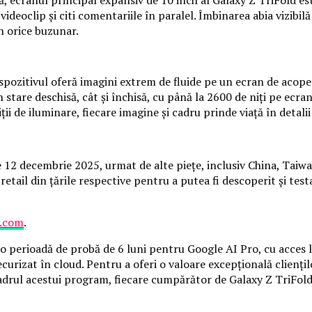
ideoclip și citi comentariile în paralel. Îmbinarea abia vizibilă
în orice buzunar.
ispozitivul oferă imagini extrem de fluide pe un ecran de ac
stare deschisă, cât și închisă, cu până la 2600 de niți pe ecran
ii de iluminare, fiecare imagine și cadru prinde viață în detali
pe 12 decembrie 2025, urmat de alte piețe, inclusiv China, Taiw
etail din țările respective pentru a putea fi descoperit și test
.com
.
 o perioadă de probă de 6 luni pentru Google AI Pro, cu acces l
ecurizat în cloud. Pentru a oferi o valoare excepțională clienț
cadrul acestui program, fiecare cumpărător de Galaxy Z TriFold