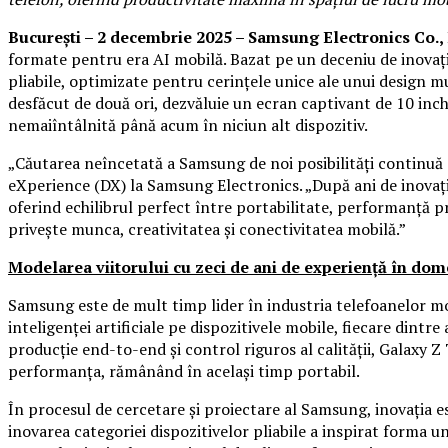
București – 2 decembrie 2025 – Samsung Electronics Co.,
formate pentru era AI mobilă. Bazat pe un deceniu de inovații
pliabile, optimizate pentru cerințele unice ale unui design mu
desfăcut de două ori, dezvăluie un ecran captivant de 10 inc
nemaiîntâlnită până acum în niciun alt dispozitiv.
„Căutarea neîncetată a Samsung de noi posibilități continuă s
eXperience (DX) la Samsung Electronics. „După ani de inovații
oferind echilibrul perfect între portabilitate, performanță pr
privește munca, creativitatea și conectivitatea mobilă.”
Modelarea viitorului cu zeci de ani de experiență în do
Samsung este de mult timp lider în industria telefoanelor mobi
inteligenței artificiale pe dispozitivele mobile, fiecare dintre
producție end-to-end și control riguros al calității, Galax
performanța, rămânând în același timp portabil.
În procesul de cercetare și proiectare al Samsung, inovația e
inovarea categoriei dispozitivelor pliabile a inspirat forma un