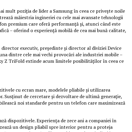
ai mult poziția de lider a Samsung în ceea ce privește noile
trează măiestria ingineriei cu cele mai avansate tehnologii
elefon premium care oferă performanță și, atunci când este
fică – oferind o experiență mobilă de cea mai bună calitate,
rector executiv, președinte și director al diviziei Device
una dintre cele mai vechi provocări ale industriei mobile –
y Z TriFold extinde acum limitele posibilităților în ceea ce
itivele cu ecran mare, modelele pliabile și utilizarea
lor. Susținut de cercetare și dezvoltare de ultimă generație,
abilească noi standarde pentru un telefon care maximizează
ază dispozitivele. Experiența de zece ani a companiei în
izează un design pliabil spre interior pentru a proteja