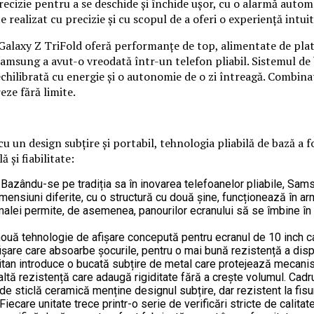
ecizie pentru a se deschide și închide ușor, cu o alarmă automa
e realizat cu precizie și cu scopul de a oferi o experiență intuiti
, Galaxy Z TriFold oferă performanțe de top, alimentate de pl
msung a avut-o vreodată într-un telefon pliabil. Sistemul de ba
echilibrată cu energie și o autonomie de o zi întreagă. Combin
eze fără limite.
un design subțire și portabil, tehnologia pliabilă de bază a fo
 și fiabilitate:
: Bazându-se pe tradiția sa în inovarea telefoanelor pliabile, S
ensiuni diferite, cu o structură cu două șine, funcționează în armon
amalei permite, de asemenea, panourilor ecranului să se îmbine în
nouă tehnologie de afișare concepută pentru ecranul de 10 inch ca
afișare care absoarbe șocurile, pentru o mai bună rezistență a disp
itan introduce o bucată subțire de metal care protejează mecanism
ă rezistență care adaugă rigiditate fără a crește volumul. Cadrul 
 de sticlă ceramică menține designul subțire, dar rezistent la fisur
 Fiecare unitate trece printr-o serie de verificări stricte de calitat