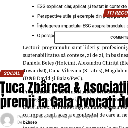
ESG explicat: clar, aplicat și testat în contex
ITI RE
Perspective utile și exemple din piață pentru 
Înțelegerea impactului ESG asupra brandului, cu
O perspectivă integrată: business, sustenabil
COMENTE
Lectorii programului sunt lideri și profesioni
sustenabilitatea să conteze, zi de zi, în busin
Daniela Beleș (Holcim), Alexandru Chiriță (Ele
Towards0), Oana Vîlceanu (Stratos), Magdale
SOCIAL
(D&B David și Baias/PwC).
Țuca Zbârcea & Asociații
Programul CES ESG Institute nu este doar desp
premii la Gala Avocați d
strategică: a companiei, a echipelor și a mod
Dacă lucrezi în marketing, comunicare sau leade
cu impact real, acesta e contextul de care ai ne
Publicat
acum 4 săptămâni
pe
iulie 10, 2026
De
b2bseo