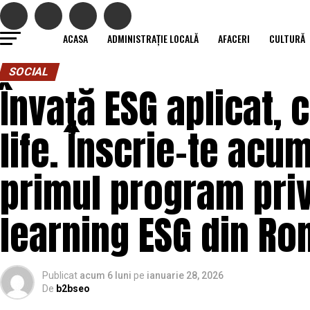
ACASA
ADMINISTRAȚIE LOCALĂ
AFACERI
CULTURĂ
SOCIAL
Învață ESG aplicat, c
life. Înscrie-te acum
primul program pri
learning ESG din R
Publicat
acum 6 luni
pe
ianuarie 28, 2026
De
b2bseo