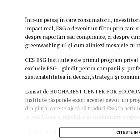
Într-un peisaj în care consumatorii, investitori
impact real, ESG a devenit un filtru prin care
despre raportări sau compliance, ci despre cum
greenwashing-ul și cum aliniezi mesajele cu re
CES ESG Institute este primul program privat
exclusiv ESG – gândit pentru companii și profe
sustenabilitatea în decizii, strategii și comuni
Lansat de BUCHAREST CENTER FOR ECONOMY
Institute răspunde exact acestei nevoi: un prog
din piață, care te ajută să traduci ESG în acțiun
la poziționare, reputație și comunicare corpor
Ce face acest program relevant pentru oamen
CITESTE IN