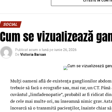
european. Nominalizarea sa a fost susținută și de c
CITESTE IN CONT
generație de parteneri și asociați, menținând structu
competitivitate din țară.”
, au subliniat editorii Fin
SOCIAL
Cum se vizualizează gan
Publicat
acum o lună
pe
iunie 26, 2026
De
Victoria Barsan
Mulți oameni află de existența ganglionilor abdomi
trebuie să facă o ecografie sau, mai rar, un CT. Până
cuvântul „limfadenopatie”, probabil ar fi ridicat din
de cele mai multe ori, nu înseamnă nimic grav. Asta
încearcă să o transmită pacienților, înainte chiar să