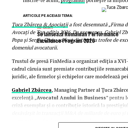
Înscrie-te acum,
programul
pornește la mijlocu
ARTICOLE PE ACEIASI TEMA:
Țuca Zbârcea & Asociații
a fost desemnată „Firma de
NU RATATI
Avocați de Top ediția 2026. De asemenea, Gabriel Z
Se lansează Romanian Performance
Excellence Program 2026
Popa și Sergiu Crețu au fost distinși cu trofee de ex
domeniul avocaturii.
Trustul de presă FinMedia a organizat ediția a XVI
cadrul căruia sunt premiate contribuțiile remarcabi
juridic, ale firmelor și echipelor care modelează pei
Gabriel Zbârcea
, Managing Partner al Țuca Zbârce
excelență „
Avocatul Anului în Business
” pentru 
criză exemplar și o contribuție istorică la prestigiu
desăvârșit în tranzacții M&A de miliarde de euro și u
corporative, el a demonstrat că un brand românesc 