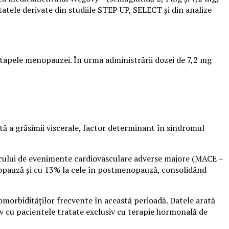
atele derivate din studiile STEP UP, SELECT și din analize
etapele menopauzei. În urma administrării dozei de 7,2 mg
ată a grăsimii viscerale, factor determinant în sindromul
iscului de evenimente cardiovasculare adverse majore (MACE –
enopauză și cu 13% la cele în postmenopauză, consolidând
morbidităților frecvente în această perioadă. Datele arată
v cu pacientele tratate exclusiv cu terapie hormonală de