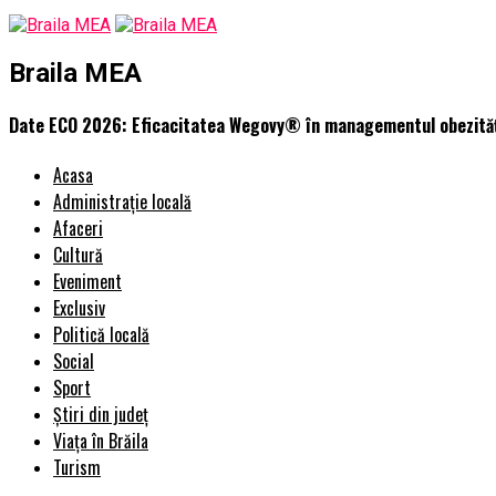
Braila MEA
Date ECO 2026: Eficacitatea Wegovy® în managementul obezității
Acasa
Administrație locală
Afaceri
Cultură
Eveniment
Exclusiv
Politică locală
Social
Sport
Știri din județ
Viața în Brăila
Turism