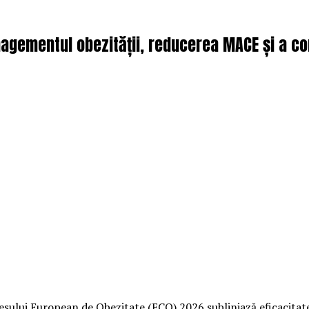
gementul obezității, reducerea MACE și a como
resului European de Obezitate (ECO) 2026 subliniază eficacit