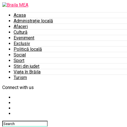
Acasa
Administrație locală
Afaceri
Cultură
Eveniment
Exclusiv
Politică locală
Social
Sport
Știri din județ
Viața în Brăila
Turism
Connect with us