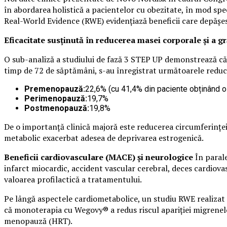
în abordarea holistică a pacientelor cu obezitate, în mod spe
Real-World Evidence (RWE) evidențiază beneficii care depășes
Eficacitate susținută în reducerea masei corporale și a gr
O sub-analiză a studiului de fază 3 STEP UP demonstrează că
timp de 72 de săptămâni, s-au înregistrat următoarele reduce
Premenopauză:
22,6% (cu 41,4% din paciente obținând 
Perimenopauză:
19,7%
Postmenopauză:
19,8%
De o importanță clinică majoră este reducerea circumferinței 
metabolic exacerbat adesea de deprivarea estrogenică.
Beneficii cardiovasculare (MACE) și neurologice
În parale
infarct miocardic, accident vascular cerebral, deces cardiov
valoarea profilactică a tratamentului.
Pe lângă aspectele cardiometabolice, un studiu RWE realizat 
că monoterapia cu Wegovy® a redus riscul apariției migrenel
menopauză (HRT).