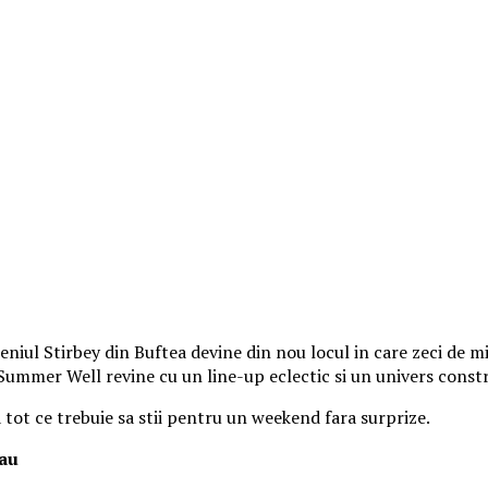
iul Stirbey din Buftea devine din nou locul in care zeci de mii
, Summer Well revine cu un line-up eclectic si un univers const
a tot ce trebuie sa stii pentru un weekend fara surprize.
tau