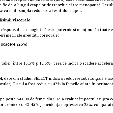
cific de-a lungul etapelor de tranziție către menopauză. Rezult
c cu mult simpla reducere a țesutului adipos.
ăsimii viscerale
 răspunsul la semaglutidă este puternic și menținut în toate 
ri medii ale greutății corporale:
o scădere ≥25%)
taliei (între 15,3% și 17,5%), ceea ce indică o scădere acceler
l, date din studiul SELECT indică o reducere substanțială a r
ascular). Riscul a fost redus cu 42% la femeile aflate în perim
pe peste 34.000 de femei din SUA a evaluat impactul asupra co
or cronice cu 42-45% și incidența depresiei cu 25%, comparati