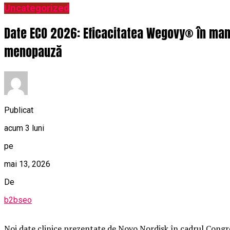
Uncategorized
Date ECO 2026: Eficacitatea Wegovy® în mana
menopauză
Publicat
acum 3 luni
pe
mai 13, 2026
De
b2bseo
Noi date clinice prezentate de Novo Nordisk în cadrul Cong