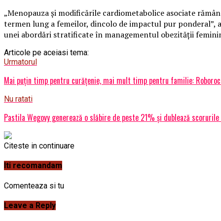
„Menopauza și modificările cardiometabolice asociate rămân a
termen lung a femeilor, dincolo de impactul pur ponderal”, a 
unei abordări stratificate în managementul obezității femini
Articole pe aceiasi tema:
Urmatorul
Mai puțin timp pentru curățenie, mai mult timp pentru familie: Roboro
Nu ratati
Pastila Wegovy generează o slăbire de peste 21% și dublează scorurile d
Citeste in continuare
Iti recomandam
Comenteaza si tu
Leave a Reply