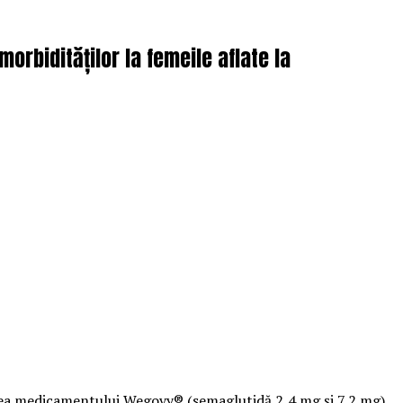
rbidităților la femeile aflate la
atea medicamentului Wegovy® (semaglutidă 2,4 mg și 7,2 mg)