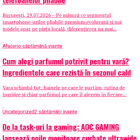
București, 29.07.2026 – Pe măsură ce segmentul
smartphone-urilor pliabile premium evoluează și noi
modele apar pe piața locală, diferențierea nu mai...
Afaceri
o săptămână inainte
Cum alegi parfumul potrivit pentru vară?
Ingredientele care rezistă în sezonul cald
Vara schimbă tot: hainele pe care le purtăm, rutina de
îngrijire și chiar parfumul pe care îl alegem în fiecare...
Uncategorized
2 săptămâni inainte
De la task-uri la gaming: AOC GAMING
lansează noile monitoare curbate ultrawide