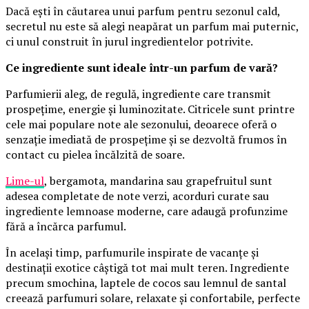
Dacă ești în căutarea unui parfum pentru sezonul cald,
secretul nu este să alegi neapărat un parfum mai puternic,
ci unul construit în jurul ingredientelor potrivite.
Ce ingrediente sunt ideale într-un parfum de vară?
Parfumierii aleg, de regulă, ingrediente care transmit
prospețime, energie și luminozitate. Citricele sunt printre
cele mai populare note ale sezonului, deoarece oferă o
senzație imediată de prospețime și se dezvoltă frumos în
contact cu pielea încălzită de soare.
Lime-ul
, bergamota, mandarina sau grapefruitul sunt
adesea completate de note verzi, acorduri curate sau
ingrediente lemnoase moderne, care adaugă profunzime
fără a încărca parfumul.
În același timp, parfumurile inspirate de vacanțe și
destinații exotice câștigă tot mai mult teren. Ingrediente
precum smochina, laptele de cocos sau lemnul de santal
creează parfumuri solare, relaxate și confortabile, perfecte