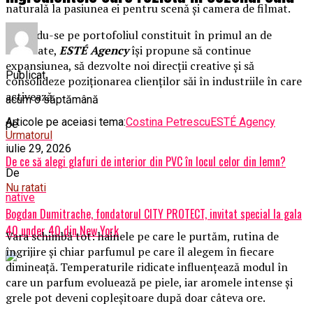
naturală la pasiunea ei pentru scenă și camera de filmat.
Bazându-se pe portofoliul constituit în primul an de
activitate,
ESTÉ Agency
își propune să continue
expansiunea, să dezvolte noi direcții creative și să
Publicat
consolideze poziționarea clienților săi în industriile în care
activează.
acum o săptămână
Articole pe aceiasi tema:
Costina Petrescu
ESTÉ Agency
pe
Urmatorul
iulie 29, 2026
De ce să alegi glafuri de interior din PVC în locul celor din lemn?
De
Nu ratati
native
Bogdan Dumitrache, fondatorul CITY PROTECT, invitat special la gala
40 under 40 din New York
Vara schimbă tot: hainele pe care le purtăm, rutina de
îngrijire și chiar parfumul pe care îl alegem în fiecare
dimineață. Temperaturile ridicate influențează modul în
care un parfum evoluează pe piele, iar aromele intense și
grele pot deveni copleșitoare după doar câteva ore.