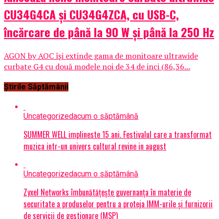
CU34G4CA și CU34G4ZCA, cu USB-C,
încărcare de până la 90 W și până la 250 Hz
AGON by AOC își extinde gama de monitoare ultrawide
curbate G4 cu două modele noi de 34 de inci (86,36...
Știrile Săptămânii
Uncategorized
acum o săptămână
SUMMER WELL implineste 15 ani. Festivalul care a transformat
muzica intr-un univers cultural revine in august
Uncategorized
acum o săptămână
Zyxel Networks îmbunătățește guvernanța în materie de
securitate a produselor pentru a proteja IMM-urile și furnizorii
de servicii de gestionare (MSP)