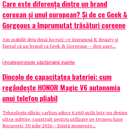
Care este diferența dintre un brand
coreean și unul european? Și de ce Geek &
Gorgeous a împrumutat trăsături coreene
Am stabilit deja două lucruri: ce înseamnă K-Beauty și
faptul că un brand ca Geek & Gorgeous — deși pare...
Uncategorized
o săptămână inainte
Dincolo de capacitatea bateriei: cum
regândește HONOR Magic V6 autonomia
unui telefon pliabil
Tehnologia siliciu-carbon aduce 6.660 mAh într-un design
ultra-subțire, construit pentru utilizare pe termen lung
București, 30 iulie 2026 – Există momente...