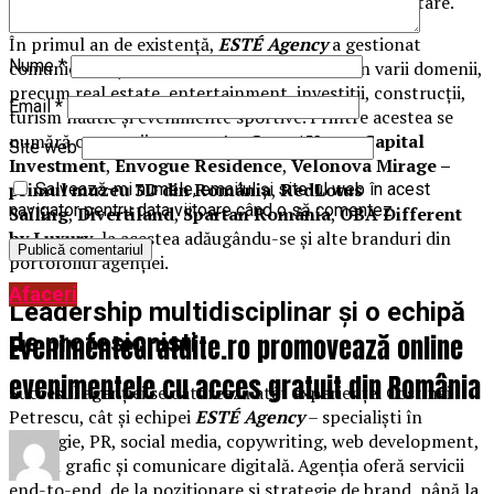
toate direcțiile operaționale, strategice și de dezvoltare.
În primul an de existență,
ESTÉ Agency
a gestionat
Nume
*
comunicarea și imaginea unor businessuri din varii domenii,
precum real estate, entertainment, investiții, construcții,
Email
*
turism nautic și evenimente sportive. Printre acestea se
numără companii precum
AmCorp / Venus Capital
Site web
Investment
,
Envogue Residence
,
Velonova Mirage –
primul muzeu 3D din România
,
RedLotus
Salvează-mi numele, emailul și site-ul web în acest
navigator pentru data viitoare când o să comentez.
Sailing
,
Divertiland
,
Spartan România
,
OBA Different
by Luxury
, la acestea adăugându-se și alte branduri din
portofoliul agenției.
Afaceri
Leadership multidisciplinar și o echipă
de profesioniști
EvenimenteGratuite.ro promovează online
evenimentele cu acces gratuit din România
Succesul agenției se datorează atât experienței Costinei
Petrescu, cât și echipei
ESTÉ Agency
– specialiști în
strategie, PR, social media, copywriting, web development,
design grafic și comunicare digitală. Agenția oferă servicii
end-to-end, de la poziționare și strategie de brand, până la