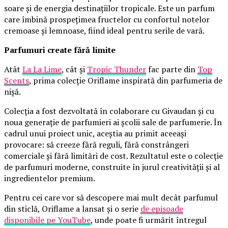
soare și de energia destinațiilor tropicale. Este un parfum
care îmbină prospețimea fructelor cu confortul notelor
cremoase și lemnoase, fiind ideal pentru serile de vară.
Parfumuri create fără limite
Atât
La La Lime
, cât și
Tropic Thunder
fac parte din
Top
Scents
, prima colecție Oriflame inspirată din parfumeria de
nișă.
Colecția a fost dezvoltată în colaborare cu Givaudan și cu
noua generație de parfumieri ai școlii sale de parfumerie. În
cadrul unui proiect unic, aceștia au primit aceeași
provocare: să creeze fără reguli, fără constrângeri
comerciale și fără limitări de cost. Rezultatul este o colecție
de parfumuri moderne, construite în jurul creativității și al
ingredientelor premium.
Pentru cei care vor să descopere mai mult decât parfumul
din sticlă, Oriflame a lansat și o serie
de episoade
disponibile pe YouTube
, unde poate fi urmărit întregul