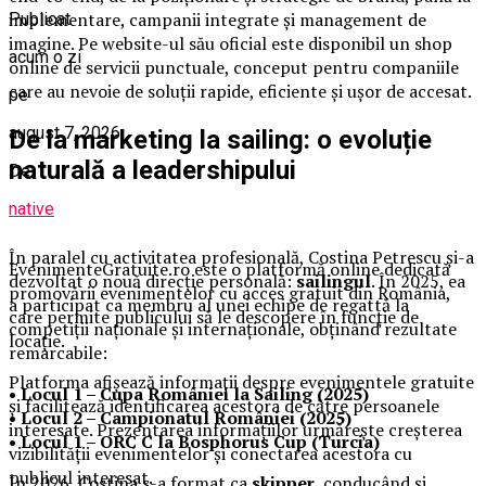
implementare, campanii integrate și management de
Publicat
imagine. Pe website-ul său oficial este disponibil un shop
acum o zi
online de servicii punctuale, conceput pentru companiile
care au nevoie de soluții rapide, eficiente și ușor de accesat.
pe
august 7, 2026
De la marketing la sailing: o evoluție
naturală a leadershipului
De
native
În paralel cu activitatea profesională, Costina Petrescu și-a
EvenimenteGratuite.ro este o platformă online dedicată
dezvoltat o nouă direcție personală:
sailingul
. În 2025, ea
promovării evenimentelor cu acces gratuit din România,
a participat ca membru al unei echipe de regattă la
care permite publicului să le descopere în funcție de
competiții naționale și internaționale, obținând rezultate
locație.
remarcabile:
Platforma afișează informații despre evenimentele gratuite
• Locul 1 – Cupa României la Sailing (2025)
și facilitează identificarea acestora de către persoanele
• Locul 2 – Campionatul României (2025)
interesate. Prezentarea informațiilor urmărește creșterea
• Locul 1 – ORC C la Bosphorus Cup (Turcia)
vizibilității evenimentelor și conectarea acestora cu
publicul interesat.
În 2026, Costina s-a format ca
skipper
, conducând și