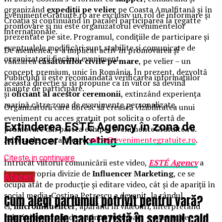
organizând
expediții pe velier
pe Coasta Amalfitană și în
EvenimenteGratuite.ro are exclusiv un rol de informare și
Croația și continuând în paralel participarea la regatte
promovare și nu este organizatorul evenimentelor
internaționale.
prezentate pe site. Programul, condițiile de participare și
eventualele modificări sunt stabilite și comunicate de
De asemenea, s-a implicat activ în promovarea și
organizatorii fiecărui eveniment.
vânzarea
căsătoriilor civile pe mare
, pe velier – un
concept premium, unic în România. În prezent, dezvoltă
Publicului îi este recomandată verificarea informațiilor
această direcție și își propune ca în viitor să devină
înainte de participare.
și
oficiant al acestor ceremonii
, extinzând experiența
marină către zona de evenimente personalizate.
Organizatorii care doresc să crească vizibilitatea unui
eveniment cu acces gratuit pot solicita o ofertă de
Extinderea ESTÉ Agency în zona de
promovare din partea echipei EvenimenteGratuite.ro.
Influencer Marketing
Adresa de contact este
salut@evenimentegratuite.ro
.
Citeste in continuare
Întrucât viitorul comunicării este video,
ESTÉ Agency
a
lansat propria divizie de
Influencer Marketing
, ce se
Afaceri
ocupă atât de producție și editare video, cât și de apariții în
social media. Costina Petrescu a devenit, la rândul
Cum alegi parfumul potrivit pentru vară?
ei,
microinfluencer
, apărând în videouri, interpretând
Ingredientele care rezistă în sezonul cald
roluri și construind conținut cu impact – o revenire