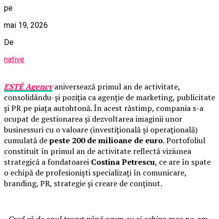
pe
mai 19, 2026
De
native
ESTÉ Agency
aniversează primul an de activitate,
consolidându-și poziția ca agenție de marketing, publicitate
și PR pe piața autohtonă. În acest răstimp, compania s-a
ocupat de gestionarea și dezvoltarea imaginii unor
businessuri cu o valoare (investițională și operațională)
cumulată de
peste 200 de milioane de euro
. Portofoliul
constituit în primul an de activitate reflectă viziunea
strategică a fondatoarei
Costina Petrescu
, ce are în spate
o echipă de profesioniști specializați în comunicare,
branding, PR, strategie și creare de conținut.
„Cred că de anul trecut până acum eu și echipa mea ne-am