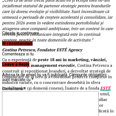
(re)afirmat statutul de partener strategic pentru brandurile
care își doresc evoluție și vizibilitate. Sunt încrezătoare că
urmează o perioadă de creștere accelerată și consolidare, iar
pentru 2026 avem în vedere extinderea portofoliului și
atragerea unor companii ambițioase, într-un context în care
Citeste in continuare
cererea pentru comunicare integrată este în continuă
creștere, practic în toate domeniile de activitate.”
Iti recomandam
Costina Petrescu, Fondator ESTÉ Agency
Comenteaza si tu
Cu o experiență de
peste 18 ani în marketing, vânzări,
Leave a Reply
comunicare și management executiv
, Costina Petrescu a
construit și repoziționat branduri, a dezvoltat strategii de
Adresa ta de email nu va fi publicată.
Câmpurile obligatorii
comunicare de la zero și a coordonat proiecte complexe în
sunt marcate cu
*
industrii variate, cu o concentrare deosebită în sfera
imobiliarelor (și domenii conexe). Înainte de a fonda
ESTÉ
Comentariu
*
Agency
, aceasta a condus două portaluri imobiliare: unul,
din poziția de Director de Vânzări și Marketing Imobiliar
(timp de patru ani), iar celălalt, în calitate de Director
General (timp de 10 ani), în ambele cazuri fiind implicată în