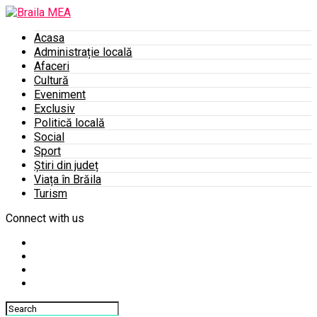
Acasa
Administrație locală
Afaceri
Cultură
Eveniment
Exclusiv
Politică locală
Social
Sport
Știri din județ
Viața în Brăila
Turism
Connect with us