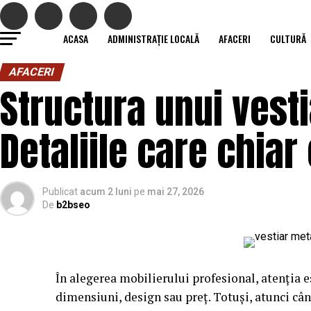
ACASA
ADMINISTRAȚIE LOCALĂ
AFACERI
CULTURĂ
AFACERI
Structura unui vesti
Detaliile care chiar
Publicat
acum 2 luni
pe
mai 27, 2026
De
b2bseo
În alegerea mobilierului profesional, atenția e
dimensiuni, design sau preț. Totuși, atunci câ