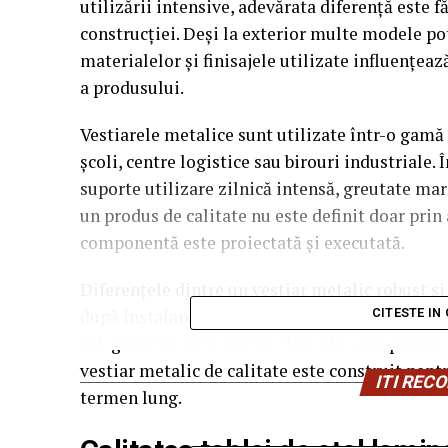
utilizării intensive, adevărata diferență este f
construcției. Deși la exterior multe modele po
materialelor și finisajele utilizate influențeaz
a produsului.
Vestiarele metalice sunt utilizate într-o gamă la
școli, centre logistice sau birouri industriale.
suporte utilizare zilnică intensă, greutate mar
un produs de calitate nu este definit doar prin 
componentă este proiectată și executată.
Diferențele dintre un vestiar metalic robust și
după instalare. Ușile care se deformează, marg
CITESTE IN
sub greutate sunt semne clare ale unui produs r
vestiar metalic de calitate este construit pentr
ITI RE
termen lung.