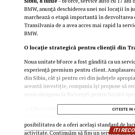
Sibiu, 8 iunie
– bForce, service auto cu 17 ani
BMW, anunță deschiderea unei noi locații în jud
marchează o etapă importantă în dezvoltarea c
Transilvania de a avea acces mai rapid la serv
BMW.
O locație strategică pentru clienții din T
Noua unitate bForce a fost gândită ca un servic
experiență premium pentru client. Amplasarea î
din Sibiu, cât și pentru cei din județele apropi
această investiție, compania își propune să red
acum ajungeau la București pentru lucrări spec
„La București avem clienți din toată țara, iar
CITESTE IN
de cei din această zonă. Locația din Cristian es
posibilitatea de a oferi același standard de lu
ITI RE
activitate. Continuăm să fim un service axat 