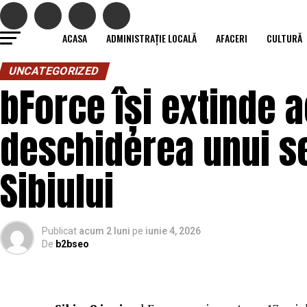
ACASA
ADMINISTRAȚIE LOCALĂ
AFACERI
CULTURĂ
UNCATEGORIZED
bForce își extinde a
deschiderea unui se
Sibiului
Publicat
acum 2 luni
pe
iunie 4, 2026
De
b2bseo