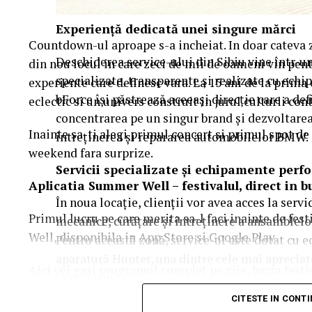
Experiență dedicată unei singure mărci
Countdown-ul aproape s-a incheiat. In doar cateva 
Deschiderea service-ului din Sibiu vine într-u
din nou locul in care zeci de mii de oameni vin pentr
specializate, transparente și realizate cu ech
experiente care definesc vara. La 15 ani de la prim
bForce își păstrează aceeași direcție care a def
eclectic si un univers construit in jurul culturii c
concentrarea pe un singur brand și dezvoltarea
Inainte sa-ti alegi primul concert si primul spot de 
întreținerea și repararea automobilelor BMW.
weekend fara surprize.
Servicii specializate și echipamente per
Aplica
t
ia Summer Well
– festivalul, direct in 
În noua locație, clienții vor avea acces la serv
Primul lucru pe care merita sa-l faci inainte de fes
mecanice, curățare și întreținere a ansamblelor
Well, disponibila in App Store si Google Play.
Pentru această zonă, service-ul este dotat cu 
aparatură Hunter, una dintre cele mai apreciate
Aici vei gasi programul complet pe zile, harta festi
și performanță.
activitatile de entertainment, informatiile utile si 
CITESTE IN CONT
notificarile pentru a primi in timp real toate upda
Compania menționează că activitatea bForce nu 