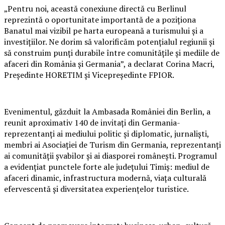
„Pentru noi, această conexiune directă cu Berlinul
reprezintă o oportunitate importantă de a poziționa
Banatul mai vizibil pe harta europeană a turismului și a
investițiilor. Ne dorim să valorificăm potențialul regiunii și
să construim punți durabile între comunitățile și mediile de
afaceri din România și Germania”, a declarat Corina Macri,
Președinte HORETIM și Vicepreședinte FPIOR.
Evenimentul, găzduit la Ambasada României din Berlin, a
reunit aproximativ 140 de invitați din Germania-
reprezentanți ai mediului politic și diplomatic, jurnaliști,
membri ai Asociației de Turism din Germania, reprezentanți
ai comunității șvabilor și ai diasporei românești. Programul
a evidențiat punctele forte ale județului Timiș: mediul de
afaceri dinamic, infrastructura modernă, viața culturală
efervescentă și diversitatea experiențelor turistice.