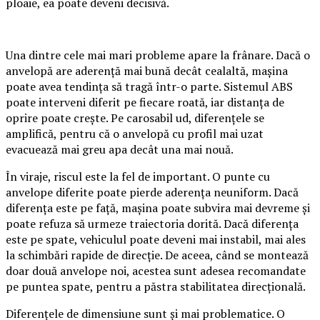
ploaie, ea poate deveni decisivă.
Una dintre cele mai mari probleme apare la frânare. Dacă o
anvelopă are aderență mai bună decât cealaltă, mașina
poate avea tendința să tragă într-o parte. Sistemul ABS
poate interveni diferit pe fiecare roată, iar distanța de
oprire poate crește. Pe carosabil ud, diferențele se
amplifică, pentru că o anvelopă cu profil mai uzat
evacuează mai greu apa decât una mai nouă.
În viraje, riscul este la fel de important. O punte cu
anvelope diferite poate pierde aderența neuniform. Dacă
diferența este pe față, mașina poate subvira mai devreme și
poate refuza să urmeze traiectoria dorită. Dacă diferența
este pe spate, vehiculul poate deveni mai instabil, mai ales
la schimbări rapide de direcție. De aceea, când se montează
doar două anvelope noi, acestea sunt adesea recomandate
pe puntea spate, pentru a păstra stabilitatea direcțională.
Diferențele de dimensiune sunt și mai problematice. O