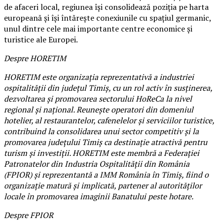
de afaceri local, regiunea își consolidează poziția pe harta
europeană și își întărește conexiunile cu spațiul germanic,
unul dintre cele mai importante centre economice și
turistice ale Europei.
Despre HORETIM
HORETIM este organizația reprezentativă a industriei
ospitalității din județul Timiș, cu un rol activ în susținerea,
dezvoltarea și promovarea sectorului HoReCa la nivel
regional și național. Reunește operatori din domeniul
hotelier, al restaurantelor, cafenelelor și serviciilor turistice,
contribuind la consolidarea unui sector competitiv și la
promovarea județului Timiș ca destinație atractivă pentru
turism și investiții. HORETIM este membră a Federației
Patronatelor din Industria Ospitalității din România
(FPIOR) și reprezentantă a IMM România în Timiș, fiind o
organizație matură și implicată, partener al autorităților
locale în promovarea imaginii Banatului peste hotare.
Despre FPIOR