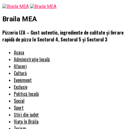
Braila MEA
Pizzeria IZA – Gust autentic, ingrediente de calitate și livrare
rapidă de pizza în Sectorul 4, Sectorul 5 și Sectorul 3
Acasa
Administrație locală
Afaceri
Cultură
Eveniment
Exclusiv
Politică locală
Social
Sport
Știri din județ
Viața în Brăila
Turism