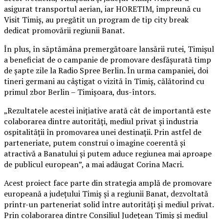
asigurat transportul aerian, iar HORETIM, împreună cu
Visit Timiș, au pregătit un program de tip city break
dedicat promovării regiunii Banat.
În plus, în săptămâna premergătoare lansării rutei, Timișul
a beneficiat de o campanie de promovare desfășurată timp
de șapte zile la Radio Spree Berlin. În urma campaniei, doi
tineri germani au câștigat o vizită în Timiș, călătorind cu
primul zbor Berlin – Timișoara, dus-întors.
„Rezultatele acestei inițiative arată cât de importantă este
colaborarea dintre autorități, mediul privat și industria
ospitalității în promovarea unei destinații. Prin astfel de
parteneriate, putem construi o imagine coerentă și
atractivă a Banatului și putem aduce regiunea mai aproape
de publicul european”, a mai adăugat Corina Macri.
Acest proiect face parte din strategia amplă de promovare
europeană a județului Timiș și a regiunii Banat, dezvoltată
printr-un parteneriat solid între autorități și mediul privat.
Prin colaborarea dintre Consiliul Județean Timiș și mediul