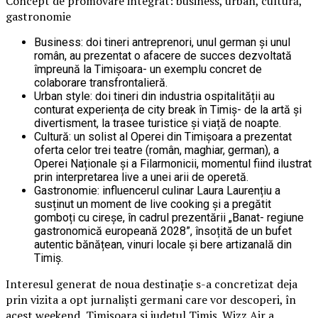
Concept de promovare integrat: business, urban, cultură,
gastronomie
Business: doi tineri antreprenori, unul german și unul
român, au prezentat o afacere de succes dezvoltată
împreună la Timișoara- un exemplu concret de
colaborare transfrontalieră.
Urban style: doi tineri din industria ospitalității au
conturat experiența de city break în Timiș- de la artă și
divertisment, la trasee turistice și viață de noapte.
Cultură: un solist al Operei din Timișoara a prezentat
oferta celor trei teatre (român, maghiar, german), a
Operei Naționale și a Filarmonicii, momentul fiind ilustrat
prin interpretarea live a unei arii de operetă.
Gastronomie: influencerul culinar Laura Laurențiu a
susținut un moment de live cooking și a pregătit
gomboți cu cireșe, în cadrul prezentării „Banat- regiune
gastronomică europeană 2028”, însoțită de un bufet
autentic bănățean, vinuri locale și bere artizanală din
Timiș.
Interesul generat de noua destinație s-a concretizat deja
prin vizita a opt jurnaliști germani care vor descoperi, în
acest weekend, Timișoara și județul Timiș. Wizz Air a