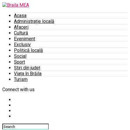
Acasa
Administrație locală
Afaceri
Cultură
Eveniment
Exclusiv
Politică locală
Social
Sport
Știri din județ
Viața în Brăila
Turism
Connect with us