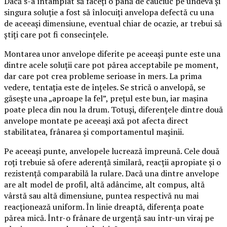
Dacă s-a întâmplat să faceți o pană de cauciuc pe undeva și
singura soluție a fost să înlocuiți anvelopa defectă cu una
de aceeași dimensiune, eventual chiar de ocazie, ar trebui să
știți care pot fi consecințele.
Montarea unor anvelope diferite pe aceeași punte este una
dintre acele soluții care pot părea acceptabile pe moment,
dar care pot crea probleme serioase în mers. La prima
vedere, tentația este de înțeles. Se strică o anvelopă, se
găsește una „aproape la fel”, prețul este bun, iar mașina
poate pleca din nou la drum. Totuși, diferențele dintre două
anvelope montate pe aceeași axă pot afecta direct
stabilitatea, frânarea și comportamentul mașinii.
Pe aceeași punte, anvelopele lucrează împreună. Cele două
roți trebuie să ofere aderență similară, reacții apropiate și o
rezistență comparabilă la rulare. Dacă una dintre anvelope
are alt model de profil, altă adâncime, alt compus, altă
vârstă sau altă dimensiune, puntea respectivă nu mai
reacționează uniform. În linie dreaptă, diferența poate
părea mică. Într-o frânare de urgență sau într-un viraj pe