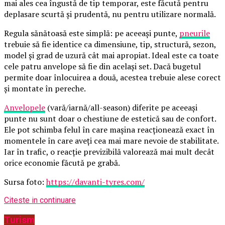
mai ales cea îngustă de tip temporar, este făcută pentru
deplasare scurtă și prudentă, nu pentru utilizare normală.
Regula sănătoasă este simplă: pe aceeași punte,
pneurile
trebuie să fie identice ca dimensiune, tip, structură, sezon,
model și grad de uzură cât mai apropiat. Ideal este ca toate
cele patru anvelope să fie din același set. Dacă bugetul
permite doar înlocuirea a două, acestea trebuie alese corect
și montate în pereche.
Anvelopele
(vară/iarnă/all-season) diferite pe aceeași
punte nu sunt doar o chestiune de estetică sau de confort.
Ele pot schimba felul în care mașina reacționează exact în
momentele în care aveți cea mai mare nevoie de stabilitate.
Iar în trafic, o reacție previzibilă valorează mai mult decât
orice economie făcută pe grabă.
Sursa foto:
https://davanti-tyres.com/
Citeste in continuare
Turism