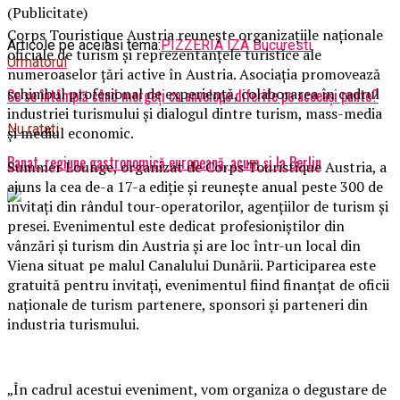
(Publicitate)
Corps Touristique Austria reunește organizațiile naționale
Articole pe aceiasi tema:
PIZZERIA IZA Bucuresti
oficiale de turism și reprezentanțele turistice ale
Urmatorul
numeroaselor țări active în Austria. Asociația promovează
schimbul profesional de experiență, colaborarea în cadrul
Ce se întâmplă când mergeți cu anvelope diferite pe aceeași punte?
industriei turismului și dialogul dintre turism, mass-media
Nu ratati
și mediul economic.
Banat, regiune gastronomică europeană, acum și la Berlin
Summer Lounge, organizat de Corps Touristique Austria, a
ajuns la cea de-a 17-a ediție și reunește anual peste 300 de
invitați din rândul tour-operatorilor, agențiilor de turism și
presei. Evenimentul este dedicat profesioniștilor din
vânzări și turism din Austria și are loc într-un local din
Viena situat pe malul Canalului Dunării. Participarea este
gratuită pentru invitați, evenimentul fiind finanțat de oficii
naționale de turism partenere, sponsori și parteneri din
industria turismului.
„În cadrul acestui eveniment, vom organiza o degustare de