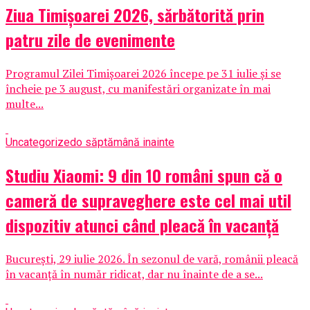
Ziua Timișoarei 2026, sărbătorită prin
patru zile de evenimente
Programul Zilei Timișoarei 2026 începe pe 31 iulie și se
încheie pe 3 august, cu manifestări organizate în mai
multe...
Uncategorized
o săptămână inainte
Studiu Xiaomi: 9 din 10 români spun că o
cameră de supraveghere este cel mai util
dispozitiv atunci când pleacă în vacanță
București, 29 iulie 2026. În sezonul de vară, românii pleacă
în vacanță în număr ridicat, dar nu înainte de a se...