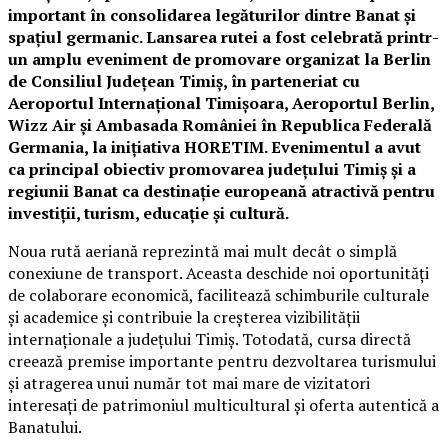
important în consolidarea legăturilor dintre Banat și
spațiul germanic. Lansarea rutei a fost celebrată printr-
un amplu eveniment de promovare organizat la Berlin
de Consiliul Județean Timiș, în parteneriat cu
Aeroportul Internațional Timișoara, Aeroportul Berlin,
Wizz Air și Ambasada României în Republica Federală
Germania, la inițiativa HORETIM. Evenimentul a avut
ca principal obiectiv promovarea județului Timiș și a
regiunii Banat ca destinație europeană atractivă pentru
investiții, turism, educație și cultură.
Noua rută aeriană reprezintă mai mult decât o simplă
conexiune de transport. Aceasta deschide noi oportunități
de colaborare economică, facilitează schimburile culturale
și academice și contribuie la creșterea vizibilității
internaționale a județului Timiș. Totodată, cursa directă
creează premise importante pentru dezvoltarea turismului
și atragerea unui număr tot mai mare de vizitatori
interesați de patrimoniul multicultural și oferta autentică a
Banatului.