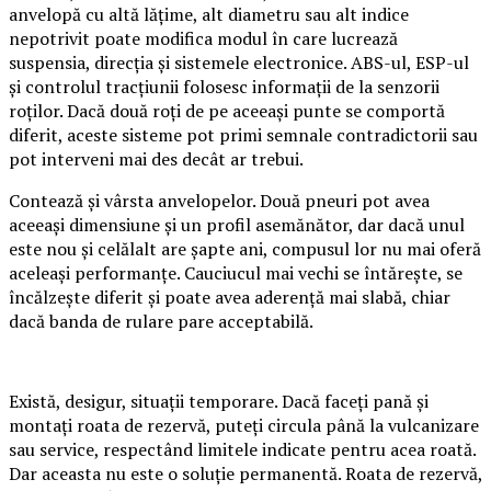
anvelopă cu altă lățime, alt diametru sau alt indice
nepotrivit poate modifica modul în care lucrează
suspensia, direcția și sistemele electronice. ABS-ul, ESP-ul
și controlul tracțiunii folosesc informații de la senzorii
roților. Dacă două roți de pe aceeași punte se comportă
diferit, aceste sisteme pot primi semnale contradictorii sau
pot interveni mai des decât ar trebui.
Contează și vârsta anvelopelor. Două pneuri pot avea
aceeași dimensiune și un profil asemănător, dar dacă unul
este nou și celălalt are șapte ani, compusul lor nu mai oferă
aceleași performanțe. Cauciucul mai vechi se întărește, se
încălzește diferit și poate avea aderență mai slabă, chiar
dacă banda de rulare pare acceptabilă.
Există, desigur, situații temporare. Dacă faceți pană și
montați roata de rezervă, puteți circula până la vulcanizare
sau service, respectând limitele indicate pentru acea roată.
Dar aceasta nu este o soluție permanentă. Roata de rezervă,