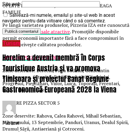
Site web
OFERTE PIZZA AVANTAJOASE PENTRU ÎNTREAGA
FAMILIE
Salvează-mi numele, emailul și site-ul web în acest
navigator pentru data viitoare când o să comentez.
Pe lângă varietatea produselor, Pizzeria IZA este cunoscută
și pentru
ofertele sale atractive
. Promoțiile disponibile
permit economii importante fără a face compromisuri în
Turism
ceea ce privește calitatea produselor.
Horetim a devenit membră în Corps
LIVRARE PIZZA SECTOR 4
Touristique Austria și va promova
Zone deservite: Berceni, Piața Sudului, Constantin
Timișoara și proiectul Banat Regiune
Brâncoveanu, Olteniței, Eroii Revoluției, Giurgiului,
Progresul, Pieptănari, Viilor, Luica, Toporași, Ferentari,
Gastronomică Europeană 2028 la Viena
Sălaj și Tunsu Petre.
LIVRARE PIZZA SECTOR 5
Zone deservite: Rahova, Calea Rahovei, Mihail Sebastian,
Mărgeanului, 13 Septembrie, Panduri, Uranus, Dealul Spirii,
Publicat
Drumul Sării, Antiaeriană și Cotroceni.