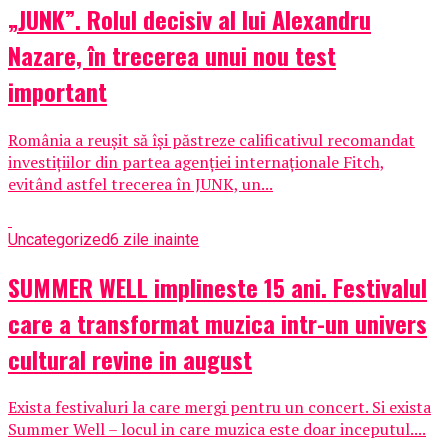
„JUNK”. Rolul decisiv al lui Alexandru
Nazare, în trecerea unui nou test
important
România a reușit să își păstreze calificativul recomandat
investițiilor din partea agenției internaționale Fitch,
evitând astfel trecerea în JUNK, un...
Uncategorized
6 zile inainte
SUMMER WELL implineste 15 ani. Festivalul
care a transformat muzica intr-un univers
cultural revine in august
Exista festivaluri la care mergi pentru un concert. Si exista
Summer Well – locul in care muzica este doar inceputul....