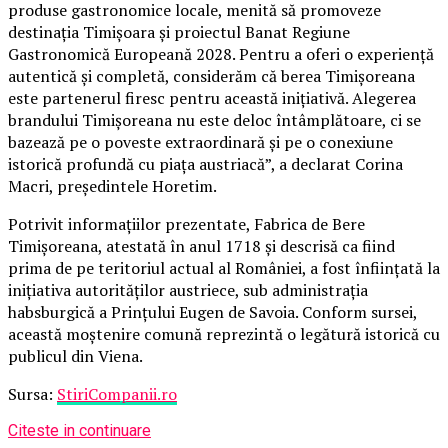
produse gastronomice locale, menită să promoveze
destinația Timișoara și proiectul Banat Regiune
Gastronomică Europeană 2028. Pentru a oferi o experiență
autentică și completă, considerăm că berea Timișoreana
este partenerul firesc pentru această inițiativă. Alegerea
brandului Timișoreana nu este deloc întâmplătoare, ci se
bazează pe o poveste extraordinară și pe o conexiune
istorică profundă cu piața austriacă”, a declarat Corina
Macri, președintele Horetim.
Potrivit informațiilor prezentate, Fabrica de Bere
Timișoreana, atestată în anul 1718 și descrisă ca fiind
prima de pe teritoriul actual al României, a fost înființată la
inițiativa autorităților austriece, sub administrația
habsburgică a Prințului Eugen de Savoia. Conform sursei,
această moștenire comună reprezintă o legătură istorică cu
publicul din Viena.
Sursa:
StiriCompanii.ro
Citeste in continuare