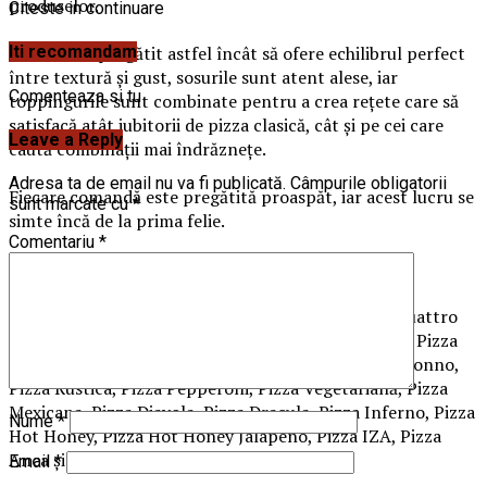
produselor.
Citeste in continuare
Blatul este pregătit astfel încât să ofere echilibrul perfect
Iti recomandam
între textură și gust, sosurile sunt atent alese, iar
Comenteaza si tu
toppingurile sunt combinate pentru a crea rețete care să
satisfacă atât iubitorii de pizza clasică, cât și pe cei care
Leave a Reply
caută combinații mai îndrăznețe.
Adresa ta de email nu va fi publicată.
Câmpurile obligatorii
Fiecare comandă este pregătită proaspăt, iar acest lucru se
sunt marcate cu
*
simte încă de la prima felie.
Comentariu
*
SORTIMENTE APRECIATE DE CLIENȚI
Pizza Margherita, Pizza Prosciutto Funghi, Pizza Quattro
Formaggi, Pizza Quattro Stagioni, Pizza Capriciosa, Pizza
Carbonara, Pizza Carnivora, Pizza Suprema, Pizza Tonno,
Pizza Rustica, Pizza Pepperoni, Pizza Vegetariană, Pizza
Mexicana, Pizza Diavola, Pizza Dracula, Pizza Inferno, Pizza
Nume
*
Hot Honey, Pizza Hot Honey Jalapeno, Pizza IZA, Pizza
Anca și Pizza Bambino.
Email
*