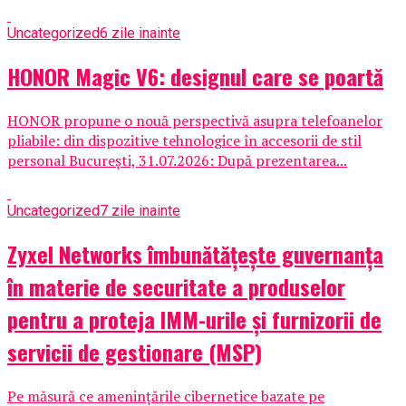
Uncategorized
6 zile inainte
HONOR Magic V6: designul care se poartă
HONOR propune o nouă perspectivă asupra telefoanelor
pliabile: din dispozitive tehnologice în accesorii de stil
personal București, 31.07.2026: După prezentarea...
Uncategorized
7 zile inainte
Zyxel Networks îmbunătățește guvernanța
în materie de securitate a produselor
pentru a proteja IMM-urile și furnizorii de
servicii de gestionare (MSP)
Pe măsură ce amenințările cibernetice bazate pe