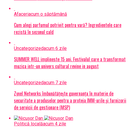
Afaceri
acum o săptămână
Cum alegi parfumul potrivit pentru vară? Ingredientele care
rezistă în sezonul cald
Uncategorized
acum 6 zile
SUMMER WELL implineste 15 ani. Festivalul care a transformat
muzica intr-un univers cultural revine in august
Uncategorized
acum 7 zile
Zyxel Networks îmbunătățește guvernanța în materie de
securitate a produselor pentru a proteja IMM-urile și furnizorii
de servicii de gestionare (MSP)
Politică locală
acum 4 zile