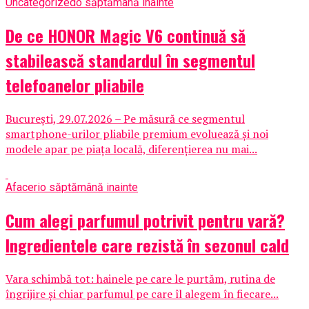
Uncategorized
o săptămână inainte
De ce HONOR Magic V6 continuă să
stabilească standardul în segmentul
telefoanelor pliabile
București, 29.07.2026 – Pe măsură ce segmentul
smartphone-urilor pliabile premium evoluează și noi
modele apar pe piața locală, diferențierea nu mai...
Afaceri
o săptămână inainte
Cum alegi parfumul potrivit pentru vară?
Ingredientele care rezistă în sezonul cald
Vara schimbă tot: hainele pe care le purtăm, rutina de
îngrijire și chiar parfumul pe care îl alegem în fiecare...