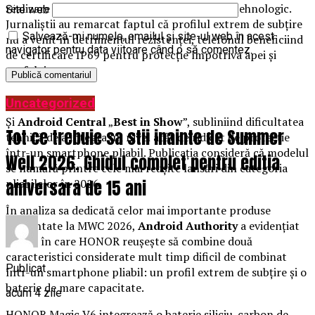
realizare impresionantă din punct de vedere tehnologic.
Site web
Jurnaliștii au remarcat faptul că profilul extrem de subțire
Salvează-mi numele, emailul și site-ul web în acest
nu a venit în detrimentul rezistenței, telefonul beneficiind
navigator pentru data viitoare când o să comentez.
de certificare IP69 pentru protecție împotriva apei și
prafului.
Uncategorized
Și
Android Central
„
Best in Show
”, subliniind dificultatea
Tot ce trebuie sa stii inainte de Summer
tehnică de a integra un nivel atât de ridicat de protecție
într-un smartphone pliabil. Publicația consideră că modelul
Well 2026. Ghidul complet pentru editia
se numără printre cele mai reușite lansări din categoria
aniversara de 15 ani
pliabilelor în 2026.
În analiza sa dedicată celor mai importante produse
prezentate la MWC 2026,
Android Authority
a evidențiat
modul în care HONOR reușește să combine două
caracteristici considerate mult timp dificil de combinat
Publicat
într-un smartphone pliabil: un profil extrem de subțire și o
baterie de mare capacitate.
acum 4 zile
HONOR Magic V6 integrează o baterie siliciu-carbon de