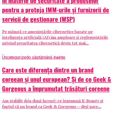
în materie de securitate a produselor
pentru a proteja IMM-urile și furnizorii de
servicii de gestionare (MSP)
Pe măsură ce amenințările cibernetice bazate pe
inteligența artificială (AI) iau amploare și reglementările
privind securitatea cibernetică devin tot mai...
Uncategorized
o săptămână inainte
Care este diferența dintre un brand
coreean și unul european? Și de ce Geek &
Gorgeous a împrumutat trăsături coreene
Am stabilit deja două lucruri: ce înseamnă K-Beauty și
faptul că un brand ca Geek & Gorgeous — deși pare...