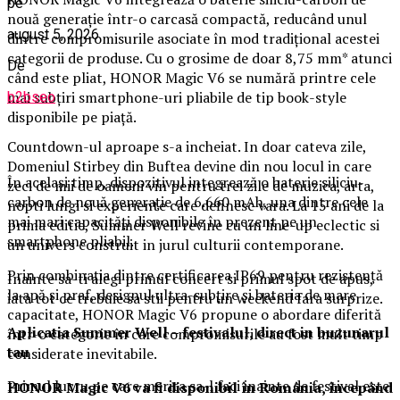
pe
nouă generație într-o carcasă compactă, reducând unul
august 5, 2026
dintre compromisurile asociate în mod tradițional acestei
categorii de produse. Cu o grosime de doar 8,75 mm* atunci
De
când este pliat, HONOR Magic V6 se numără printre cele
mai subțiri smartphone-uri pliabile de tip book-style
b2bseo
disponibile pe piață.
Countdown-ul aproape s-a incheiat. In doar cateva zile,
Domeniul Stirbey din Buftea devine din nou locul in care
În același timp, dispozitivul integrează o baterie siliciu-
zeci de mii de oameni vin pentru trei zile de muzica, arta,
carbon de nouă generație de 6.660 mAh, una dintre cele
nopti lungi si experiente care definesc vara. La 15 ani de la
mai mari capacități disponibile în prezent pe un
prima editie, Summer Well revine cu un line-up eclectic si
smartphone pliabil.
un univers construit in jurul culturii contemporane.
Prin combinația dintre certificarea IP69 pentru rezistență
Inainte sa-ti alegi primul concert si primul spot de apus,
la apă și praf, designul ultra-subțire și bateria de mare
iata tot ce trebuie sa stii pentru un weekend fara surprize.
capacitate, HONOR Magic V6 propune o abordare diferită
Aplica
t
ia Summer Well
– festivalul, direct in buzunarul
într-o categorie în care compromisurile au fost mult timp
tau
considerate inevitabile.
Primul lucru pe care merita sa-l faci inainte de festival este
HONOR Magic V6 va fi disponibil în România, începând