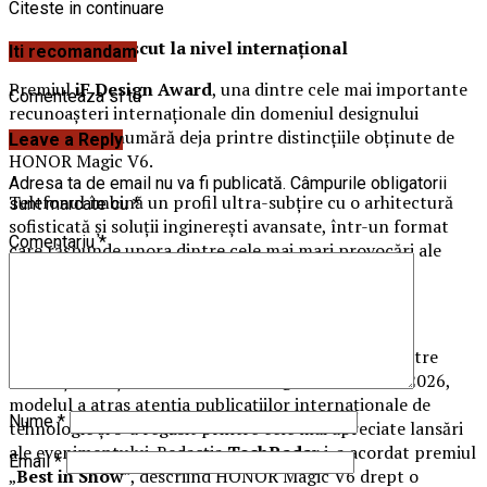
Citeste in continuare
Design recunoscut la nivel internațional
Iti recomandam
Premiul
iF Design Award
, una dintre cele mai importante
Comenteaza si tu
recunoașteri internaționale din domeniul designului
industrial, se numără deja printre distincțiile obținute de
Leave a Reply
HONOR Magic V6.
Adresa ta de email nu va fi publicată.
Câmpurile obligatorii
Telefonul îmbină un profil ultra-subțire cu o arhitectură
sunt marcate cu
*
sofisticată și soluții inginerești avansate, într-un format
Comentariu
*
care răspunde unora dintre cele mai mari provocări ale
categoriei pliabile.
Triplă recunoaștere la MWC 2026
Premiul pentru design reprezintă însă doar una dintre
distincțiile obținute de HONOR Magic V6. La MWC 2026,
modelul a atras atenția publicațiilor internaționale de
Nume
*
tehnologie și s-a regăsit printre cele mai apreciate lansări
ale evenimentului. Redacția
TechRadar
i-a acordat premiul
Email
*
„
Best in Show
”, descriind HONOR Magic V6 drept o