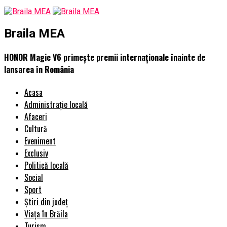
Braila MEA
HONOR Magic V6 primește premii internaționale înainte de
lansarea în România
Acasa
Administrație locală
Afaceri
Cultură
Eveniment
Exclusiv
Politică locală
Social
Sport
Știri din județ
Viața în Brăila
Turism