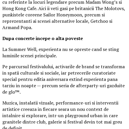
cu referinte la locuri legendare precum Madam Wong’s si
Hong Kong Cafe. Aici ii veti gasi pe britanicii The Molotovs,
punkistele coreene Sailor Honeymoon, precum si
reprezentanti ai scenei alternative locale, Getchoo si
Armand Popa.
Dupa concerte incepe o alta poveste
La Summer Well, experienta nu se opreste cand se sting
luminile scenei principale.
Pe parcursul festivalului, activarile de brand se transforma
in spatii culturale si sociale, iar petrecerile curatoriate
special pentru editia aniversara extind experienta pana
tarziu in noapte — precum seria de afterparty-uri gazduite
de glo™.
Muzica, instalatii vizuale, performance-uri si interventii
artistice creeaza in fiecare seara un nou context de
intalnire si explorare, intr-un playground urban in care
granitele dintre club, galerie si festival devin tot mai greu
de definit.