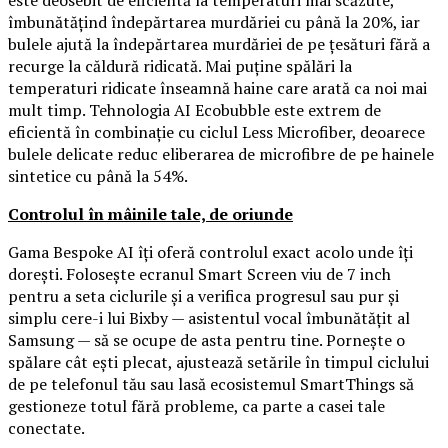
este deosebit de eficientă la temperaturi mai scăzute,
îmbunătățind îndepărtarea murdăriei cu până la 20%, iar
bulele ajută la îndepărtarea murdăriei de pe țesături fără a
recurge la căldură ridicată. Mai puține spălări la
temperaturi ridicate înseamnă haine care arată ca noi mai
mult timp. Tehnologia AI Ecobubble este extrem de
eficientă în combinație cu ciclul Less Microfiber, deoarece
bulele delicate reduc eliberarea de microfibre de pe hainele
sintetice cu până la 54%.
Controlul în mâinile tale, de oriunde
Gama Bespoke AI îți oferă controlul exact acolo unde îți
dorești. Folosește ecranul Smart Screen viu de 7 inch
pentru a seta ciclurile și a verifica progresul sau pur și
simplu cere-i lui Bixby — asistentul vocal îmbunătățit al
Samsung — să se ocupe de asta pentru tine. Pornește o
spălare cât ești plecat, ajustează setările în timpul ciclului
de pe telefonul tău sau lasă ecosistemul SmartThings să
gestioneze totul fără probleme, ca parte a casei tale
conectate.