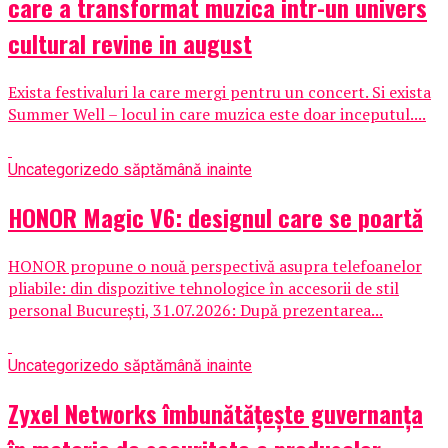
care a transformat muzica intr-un univers
cultural revine in august
Exista festivaluri la care mergi pentru un concert. Si exista
Summer Well – locul in care muzica este doar inceputul....
Uncategorized
o săptămână inainte
HONOR Magic V6: designul care se poartă
HONOR propune o nouă perspectivă asupra telefoanelor
pliabile: din dispozitive tehnologice în accesorii de stil
personal București, 31.07.2026: După prezentarea...
Uncategorized
o săptămână inainte
Zyxel Networks îmbunătățește guvernanța