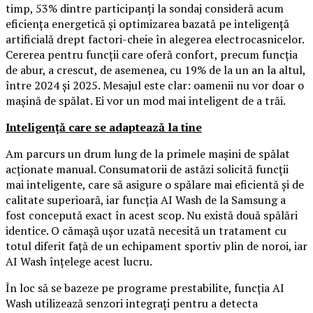
timp, 53% dintre participanți la sondaj consideră acum
eficiența energetică și optimizarea bazată pe inteligență
artificială drept factori-cheie în alegerea electrocasnicelor.
Cererea pentru funcții care oferă confort, precum funcția
de abur, a crescut, de asemenea, cu 19% de la un an la altul,
între 2024 și 2025. Mesajul este clar: oamenii nu vor doar o
mașină de spălat. Ei vor un mod mai inteligent de a trăi.
Inteligență care se adaptează la tine
Am parcurs un drum lung de la primele mașini de spălat
acționate manual. Consumatorii de astăzi solicită funcții
mai inteligente, care să asigure o spălare mai eficientă și de
calitate superioară, iar funcția AI Wash de la Samsung a
fost concepută exact în acest scop. Nu există două spălări
identice. O cămașă ușor uzată necesită un tratament cu
totul diferit față de un echipament sportiv plin de noroi, iar
AI Wash înțelege acest lucru.
În loc să se bazeze pe programe prestabilite, funcția AI
Wash utilizează senzori integrați pentru a detecta