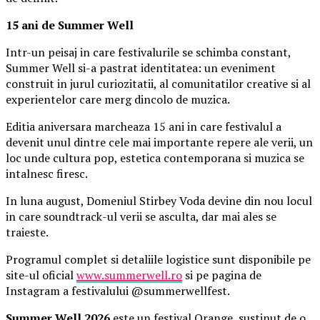
15 ani de Summer Well
Intr-un peisaj in care festivalurile se schimba constant,
Summer Well si-a pastrat identitatea: un eveniment
construit in jurul curiozitatii, al comunitatilor creative si al
experientelor care merg dincolo de muzica.
Editia aniversara marcheaza 15 ani in care festivalul a
devenit unul dintre cele mai importante repere ale verii, un
loc unde cultura pop, estetica contemporana si muzica se
intalnesc firesc.
In luna august, Domeniul Stirbey Voda devine din nou locul
in care soundtrack-ul verii se asculta, dar mai ales se
traieste.
Programul complet si detaliile logistice sunt disponibile pe
site-ul oficial
www.summerwell.ro
si pe pagina de
Instagram a festivalului @summerwellfest.
Summer Well 2026
este un festival Orange, sustinut de o