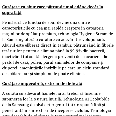
Curățare cu abur care pătrunde mai adânc decât la
suprafață
Pe măsură ce funcția de abur devine una dintre
caracteristicile cu cea mai rapidă creștere în categoria
mașinilor de spălat premium, tehnologia Hygiene Steam de
la Samsung oferă o curățare cu adevărat revoluționară.
Aburul este eliberat direct în tambur, pătrunzând în fibrele
țesăturilor pentru a elimina până la 99,9% din bacterii,
inactivând totodată alergenii proveniți de la acarienii din
praful de casă, polen, părul animalelor de companie și
ciuperci: amenințările invizibile pe care un ciclu standard
de spălare pur și simplu nu le poate elimina.
Curățare impecabilă, extrem de delicată
A curăța cu adevărat hainele nu ar trebui să însemne
supunerea lor la o uzură inutilă. Tehnologia AI Ecobubble
de la Samsung dizolvă detergentul într-o spumă fină și
penetrantă înainte chiar de începerea ciclului. Tehnologia