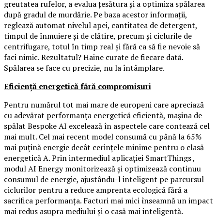
greutatea rufelor, a evalua țesătura și a optimiza spălarea
după gradul de murdărie. Pe baza acestor informații,
reglează automat nivelul apei, cantitatea de detergent,
timpul de înmuiere și de clătire, precum și ciclurile de
centrifugare, totul în timp real și fără ca să fie nevoie să
faci nimic. Rezultatul? Haine curate de fiecare dată.
Spălarea se face cu precizie, nu la întâmplare.
Eficiență energetică fără compromisuri
Pentru numărul tot mai mare de europeni care apreciază
cu adevărat performanța energetică eficientă, mașina de
spălat Bespoke AI excelează în aspectele care contează cel
mai mult. Cel mai recent model consumă cu până la 65%
mai puțină energie decât cerințele minime pentru o clasă
energetică A. Prin intermediul aplicației SmartThings ,
modul AI Energy monitorizează și optimizează continuu
consumul de energie, ajustându-l inteligent pe parcursul
ciclurilor pentru a reduce amprenta ecologică fără a
sacrifica performanța. Facturi mai mici înseamnă un impact
mai redus asupra mediului și o casă mai inteligentă.