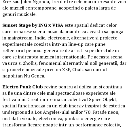
Erez sau Jalen Ngonda, trei dintre cele mai interesante voci
ale muzicii contemporane, acoperind o paleta larga de
genuri muzicale.
Sunset Stage by ING x VISA
este spatiul dedicat celor
care urmaresc scena muzicala inainte ca aceasta sa ajunga
in mainstream. Indie, electronic, alternative si proiecte
experimentale coexista intr-un line-up care pune
reflectorul pe noua generatie de artisti si pe directiile in
care se indreapta muzica internationala. Pe aceasta scena
va urca si 2hollis, fenomenul alternativ al noii generatii, dar
si proiecte muzicale precum ZEP, Chalk sau duo-ul
napolitan Nu Genea.
Electro Punk Club
revine pentru al doilea an si continua
sa fie una dintre cele mai spectaculoase experiente ale
festivalului. Creat impreuna cu colectivul Space Objekt,
spatiul functioneaza ca un club imersiv inspirat de estetica
underground a Los Angeles-ului anilor ’70. Fatade neon,
instalatii vizuale, electronica, punk si o energie care
transforma fiecare noapte intr-un performance colectiv,