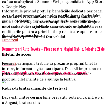
sa descarci aplicatia Summer Well, disponibila in App Store
cu luna iulie
si Google Play.
Informațiile privind prețul și beneficiile dedicate perioadei
Aici vei gasi programul complet pe zile, harta festivalului,
de lansare vor fi anunțate în curând. Urmăriți canalele
zonele de food & drinks, activitatile de entertainment,
oficiale HONOR pentru a descoperi toate detalile despre
informatiile utile si biletele achizitionate online. Activeaza
noul reper din categoria de smartphone-uri pliabile.
notificarile pentru a primi in timp real toate update-urile
Articole pe aceiasi tema:
importante pe parcursul festivalului.
Urmatorul
Dezmembrări Auto Toyota – Piese pentru Mașini Fiabile, Folosite Zi de
Biletul de acces
Zi
Fiecare participant trebuie sa prezinte propriul bilet la
Nu ratati
intrare, in format digital sau tiparit. Daca vii impreuna cu
Show drone pentru evenimente cu impact vizual memorabil
prietenii, asigura-te ca fiecare persoana are acces la
propriul bilet inainte de a ajunge la festival.
Ridica-t
i br
at
ara
inainte de festival
Daca esti dintre cei mai bine pregatiti, poti ridica, intre 3 si
6 August, bratara din: