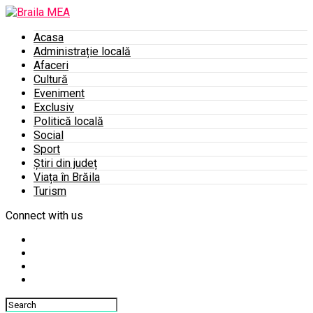
Acasa
Administrație locală
Afaceri
Cultură
Eveniment
Exclusiv
Politică locală
Social
Sport
Știri din județ
Viața în Brăila
Turism
Connect with us