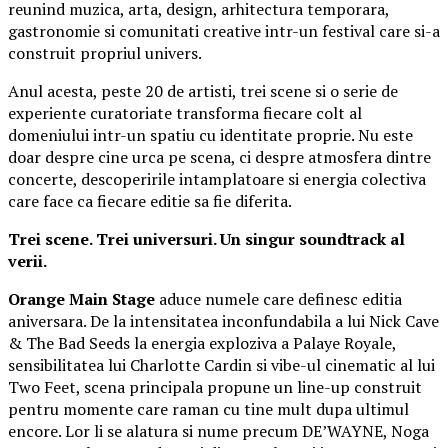
reunind muzica, arta, design, arhitectura temporara,
gastronomie si comunitati creative intr-un festival care si-a
construit propriul univers.
Anul acesta, peste 20 de artisti, trei scene si o serie de
experiente curatoriate transforma fiecare colt al
domeniului intr-un spatiu cu identitate proprie. Nu este
doar despre cine urca pe scena, ci despre atmosfera dintre
concerte, descoperirile intamplatoare si energia colectiva
care face ca fiecare editie sa fie diferita.
Trei scene. Trei universuri. Un singur soundtrack al
verii.
Orange Main Stage
aduce numele care definesc editia
aniversara. De la intensitatea inconfundabila a lui Nick Cave
& The Bad Seeds la energia exploziva a Palaye Royale,
sensibilitatea lui Charlotte Cardin si vibe-ul cinematic al lui
Two Feet, scena principala propune un line-up construit
pentru momente care raman cu tine mult dupa ultimul
encore. Lor li se alatura si nume precum DE’WAYNE, Noga