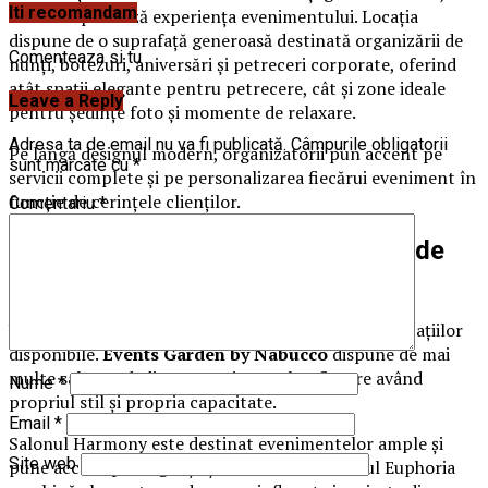
Iti recomandam
care completează experiența evenimentului. Locația
dispune de o suprafață generoasă destinată organizării de
Comenteaza si tu
nunți, botezuri, aniversări și petreceri corporate, oferind
atât spații elegante pentru petrecere, cât și zone ideale
Leave a Reply
pentru ședințe foto și momente de relaxare.
Adresa ta de email nu va fi publicată.
Câmpurile obligatorii
Pe lângă designul modern, organizatorii pun accent pe
sunt marcate cu
*
servicii complete și pe personalizarea fiecărui eveniment în
funcție de cerințele clienților.
Comentariu
*
Saloane adaptate diferitelor tipuri de
evenimente
Un avantaj important al locației este diversitatea spațiilor
disponibile.
Events Garden by Nabucco
dispune de mai
multe saloane dedicate evenimentelor, fiecare având
Nume
*
propriul stil și propria capacitate.
Email
*
Salonul Harmony este destinat evenimentelor ample și
Site web
pune accent pe eleganță și rafinament. Salonul Euphoria