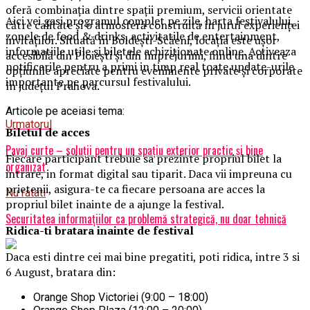
oferă combinația dintre spații premium, servicii orientate
Aici vei gasi programul complet pe zile, harta festivalului,
către calitate și o atmosferă construită în jurul experienței
zonele de food & drinks, activitatile de entertainment,
invitaților. Situată în Boldești-Scăeni, locația este ușor
informatiile utile si biletele achizitionate online. Activeaza
accesibilă din Ploiești și din împrejurimi, fiind una dintre
notificarile pentru a primi in timp real toate update-urile
opțiunile apreciate pentru evenimente private și corporate
importante pe parcursul festivalului.
în județul Prahova.
Articole pe aceiasi tema:
Urmatorul
Biletul de acces
Pavaj curte – soluții pentru un spațiu exterior practic și bine
Fiecare participant trebuie sa prezinte propriul bilet la
organizat
intrare, in format digital sau tiparit. Daca vii impreuna cu
prietenii, asigura-te ca fiecare persoana are acces la
Nu ratati
propriul bilet inainte de a ajunge la festival.
Securitatea informațiilor ca problemă strategică, nu doar tehnică
Ridica-t
i br
at
ara
inainte de festival
Daca esti dintre cei mai bine pregatiti, poti ridica, intre 3 si
6 August, bratara din:
Orange Shop Victoriei (9:00 – 18:00)