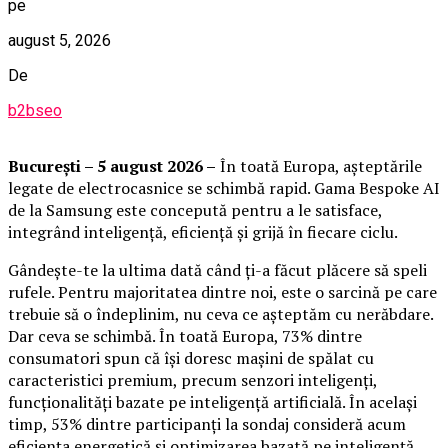
pe
august 5, 2026
De
b2bseo
București – 5 august 2026 –
În toată Europa, așteptările
legate de electrocasnice se schimbă rapid. Gama Bespoke AI
de la Samsung este concepută pentru a le satisface,
integrând inteligență, eficiență și grijă în fiecare ciclu.
Gândește-te la ultima dată când ți-a făcut plăcere să speli
rufele. Pentru majoritatea dintre noi, este o sarcină pe care
trebuie să o îndeplinim, nu ceva ce așteptăm cu nerăbdare.
Dar ceva se schimbă. În toată Europa, 73% dintre
consumatori spun că își doresc mașini de spălat cu
caracteristici premium, precum senzori inteligenți,
funcționalități bazate pe inteligență artificială. În același
timp, 53% dintre participanți la sondaj consideră acum
eficiența energetică și optimizarea bazată pe inteligență