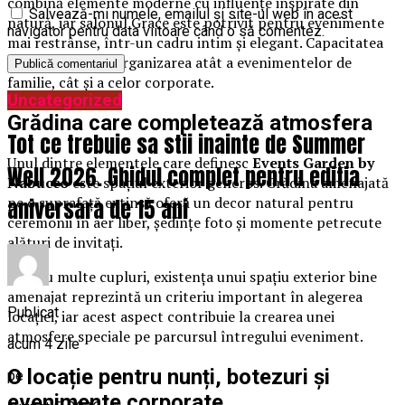
combină elemente moderne cu influențe inspirate din
Salvează-mi numele, emailul și site-ul web în acest
natură, iar salonul Grace este potrivit pentru evenimente
navigator pentru data viitoare când o să comentez.
mai restrânse, într-un cadru intim și elegant. Capacitatea
locației permite organizarea atât a evenimentelor de
familie, cât și a celor corporate.
Uncategorized
Grădina care completează atmosfera
Tot ce trebuie sa stii inainte de Summer
Unul dintre elementele care definesc
Events Garden by
Well 2026. Ghidul complet pentru editia
Nabucco
este spațiul exterior generos. Grădina amenajată
pe o suprafață extinsă oferă un decor natural pentru
aniversara de 15 ani
ceremonii în aer liber, ședințe foto și momente petrecute
alături de invitați.
Pentru multe cupluri, existența unui spațiu exterior bine
amenajat reprezintă un criteriu important în alegerea
Publicat
locației, iar acest aspect contribuie la crearea unei
atmosfere speciale pe parcursul întregului eveniment.
acum 4 zile
O locație pentru nunți, botezuri și
pe
evenimente corporate