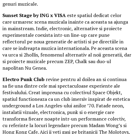
genuri muzicale.
Sunset Stage by ING x VISA
este spatiul dedicat celor
care urmaresc scena muzicala inainte ca aceasta sa ajunga
in mainstream. Indie, electronic, alternative si proiecte
experimentale coexista intr-un line-up care pune
reflectorul pe noua generatie de artisti si pe directiile in
care se indreapta muzica internationala. Pe aceasta scena
va urca si 2hollis, fenomenul alternativ al noii generatii, dar
si proiecte muzicale precum ZEP, Chalk sau duo-ul
napolitan Nu Genea.
Electro Punk Club
revine pentru al doilea an si continua
sa fie una dintre cele mai spectaculoase experiente ale
festivalului. Creat impreuna cu colectivul Space Objekt,
spatiul functioneaza ca un club imersiv inspirat de estetica
underground a Los Angeles-ului anilor ’70. Fatade neon,
instalatii vizuale, electronica, punk si o energie care
transforma fiecare noapte intr-un performance colectiv,
cu referinte la locuri legendare precum Madam Wong’s si
Hong Kong Cafe. Aici ii veti gasi pe britanicii The Molotovs,