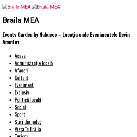
Braila MEA
Events Garden by Nabucco – Locația unde Evenimentele Devin
Amintiri
Acasa
Administrație locală
Afaceri
Cultură
Eveniment
Exclusiv
Politică locală
Social
Sport
Știri din județ
Viața în Brăila
Turism