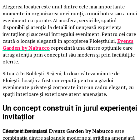
Alegerea locației este unul dintre cele mai importante
momente în organizarea unei nunți, a unui botez sau a unui
eveniment corporate. Atmosfera, serviciile, spațiul
disponibil și atenția la detalii influențează experiența
invitaților și succesul întregului eveniment. Pentru cei care
caută o locație elegantă în apropierea Ploieștiului,
Events
Garden by Nabucco
reprezintă una dintre opțiunile care
atrag atenția prin conceptul său modern și prin facilitățile
oferite.
Situată în Boldești-Scăeni, la doar câteva minute de
Ploiești, locația a fost concepută pentru a găzdui
evenimente private și corporate într-un cadru elegant, cu
spații interioare și exterioare atent amenajate.
Un concept construit în jurul experienței
invitaților
Ceea ce diferențiază
Events Garden by Nabucco
este
Citeste in continuare
combinația dintre saloanele moderne și grădina amenajată