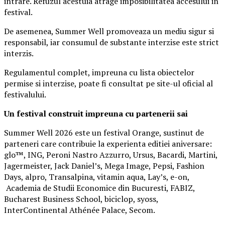
intrare. Refuzul acestuia atrage imposibilitatea accesului in
festival.
De asemenea, Summer Well promoveaza un mediu sigur si
responsabil, iar consumul de substante interzise este strict
interzis.
Regulamentul complet, impreuna cu lista obiectelor
permise si interzise, poate fi consultat pe site-ul oficial al
festivalului.
Un festival construit
impreuna cu partenerii sai
Summer Well 2026 este un festival Orange, sustinut de
parteneri care contribuie la experienta editiei aniversare:
glo™, ING, Peroni Nastro Azzurro, Ursus, Bacardi, Martini,
Jagermeister, Jack Daniel’s, Mega Image, Pepsi, Fashion
Days, alpro, Transalpina, vitamin aqua, Lay’s, e-on,
Academia de Studii Economice din Bucuresti, FABIZ,
Bucharest Business School, biciclop, syoss,
InterContinental Athénée Palace, Secom.