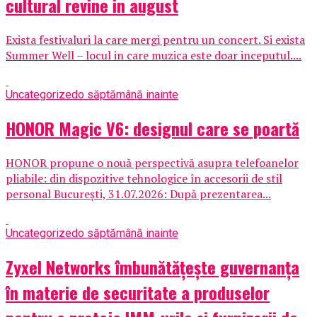
cultural revine in august
Exista festivaluri la care mergi pentru un concert. Si exista
Summer Well – locul in care muzica este doar inceputul....
Uncategorized
o săptămână inainte
HONOR Magic V6: designul care se poartă
HONOR propune o nouă perspectivă asupra telefoanelor
pliabile: din dispozitive tehnologice în accesorii de stil
personal București, 31.07.2026: După prezentarea...
Uncategorized
o săptămână inainte
Zyxel Networks îmbunătățește guvernanța
în materie de securitate a produselor