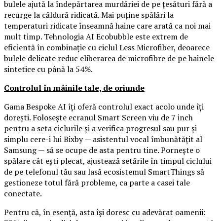
bulele ajută la îndepărtarea murdăriei de pe țesături fără a
recurge la căldură ridicată. Mai puține spălări la
temperaturi ridicate înseamnă haine care arată ca noi mai
mult timp. Tehnologia AI Ecobubble este extrem de
eficientă în combinație cu ciclul Less Microfiber, deoarece
bulele delicate reduc eliberarea de microfibre de pe hainele
sintetice cu până la 54%.
Controlul în mâinile tale, de oriunde
Gama Bespoke AI îți oferă controlul exact acolo unde îți
dorești. Folosește ecranul Smart Screen viu de 7 inch
pentru a seta ciclurile și a verifica progresul sau pur și
simplu cere-i lui Bixby — asistentul vocal îmbunătățit al
Samsung — să se ocupe de asta pentru tine. Pornește o
spălare cât ești plecat, ajustează setările în timpul ciclului
de pe telefonul tău sau lasă ecosistemul SmartThings să
gestioneze totul fără probleme, ca parte a casei tale
conectate.
Pentru că, în esență, asta își doresc cu adevărat oamenii: