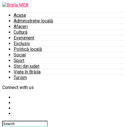
Acasa
Administrație locală
Afaceri
Cultură
Eveniment
Exclusiv
Politică locală
Social
Sport
Știri din județ
Viața în Brăila
Turism
Connect with us