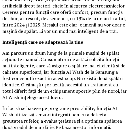
artificială drept factori-cheie în alegerea electrocasnicelor.
Cererea pentru funcții care oferă confort, precum funcția
de abur, a crescut, de asemenea, cu 19% de la un an la altul,
între 2024 și 2025. Mesajul este clar: oamenii nu vor doar o
mașină de spălat. Ei vor un mod mai inteligent de a trăi.
Inteligență care se adaptează la tine
Am parcurs un drum lung de la primele mașini de spălat
acționate manual. Consumatorii de astăzi solicită funcții
mai inteligente, care să asigure o spălare mai eficientă și de
calitate superioară, iar funcția AI Wash de la Samsung a
fost concepută exact în acest scop. Nu există două spălări
identice. O cămașă ușor uzată necesită un tratament cu
totul diferit față de un echipament sportiv plin de noroi, iar
AI Wash înțelege acest lucru.
În loc să se bazeze pe programe prestabilite, funcția AI
Wash utilizează senzori integrați pentru a detecta
greutatea rufelor, a evalua țesătura și a optimiza spălarea
după gradul de murdărie. Pe baza acestor informații,