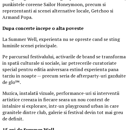
punkistele coreene Sailor Honeymoon, precum si
reprezentanti ai scenei alternative locale, Getchoo si
Armand Popa.
Dupa concerte incepe o alta poveste
La Summer Well, experienta nu se opreste cand se sting
luminile scenei principale.
Pe parcursul festivalului, activarile de brand se transforma
in spatii culturale si sociale, iar petrecerile curatoriate
special pentru editia aniversara extind experienta pana
tarziu in noapte — precum seria de afterparty-uri gazduite
de glo™.
Muzica, instalatii vizuale, performance-uri si interventii
artistice creeaza in fiecare seara un nou context de
intalnire si explorare, intr-un playground urban in care
granitele dintre club, galerie si festival devin tot mai greu
de definit.
15 ani de Summer Well