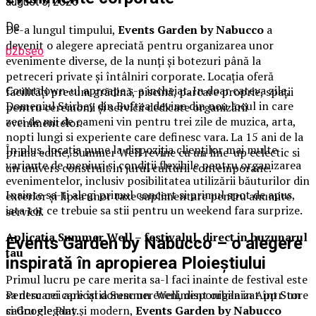
august 5, 2026
De
De-a lungul timpului,
Events Garden by Nabucco
a
devenit o alegere apreciată pentru organizarea unor
b2bseo
evenimente diverse, de la nunți și botezuri până la
petreceri private și întâlniri corporate. Locația oferă
Countdown-ul aproape s-a incheiat. In doar cateva zile,
facilități precum grădină, piscină, parcare proprie, spații
Domeniul Stirbey din Buftea devine din nou locul in care
pentru ceremonii și servicii dedicate organizării
zeci de mii de oameni vin pentru trei zile de muzica, arta,
evenimentelor.
nopti lungi si experiente care definesc vara. La 15 ani de la
În plus, locația pune la dispoziția clienților mai multe
prima editie, Summer Well revine cu un line-up eclectic si
variante de meniuri și condiții flexibile pentru organizarea
un univers construit in jurul culturii contemporane.
evenimentelor, inclusiv posibilitatea utilizării băuturilor din
Inainte sa-ti alegi primul concert si primul spot de apus,
exterior și lipsa unor taxe suplimentare pentru anumite
iata tot ce trebuie sa stii pentru un weekend fara surprize.
servicii.
Aplica
t
ia Summer Well
– festivalul, direct in buzunarul
Events Garden by Nabucco – o alegere
tau
inspirată în apropierea Ploieștiului
Primul lucru pe care merita sa-l faci inainte de festival este
sa descarci aplicatia Summer Well, disponibila in App Store
Pentru cei care își doresc un eveniment organizat într-un
si Google Play.
cadru elegant și modern,
Events Garden by Nabucco