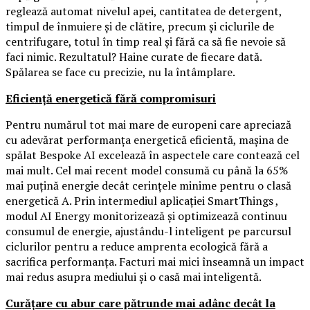
reglează automat nivelul apei, cantitatea de detergent,
timpul de înmuiere și de clătire, precum și ciclurile de
centrifugare, totul în timp real și fără ca să fie nevoie să
faci nimic. Rezultatul? Haine curate de fiecare dată.
Spălarea se face cu precizie, nu la întâmplare.
Eficiență energetică fără compromisuri
Pentru numărul tot mai mare de europeni care apreciază
cu adevărat performanța energetică eficientă, mașina de
spălat Bespoke AI excelează în aspectele care contează cel
mai mult. Cel mai recent model consumă cu până la 65%
mai puțină energie decât cerințele minime pentru o clasă
energetică A. Prin intermediul aplicației SmartThings ,
modul AI Energy monitorizează și optimizează continuu
consumul de energie, ajustându-l inteligent pe parcursul
ciclurilor pentru a reduce amprenta ecologică fără a
sacrifica performanța. Facturi mai mici înseamnă un impact
mai redus asupra mediului și o casă mai inteligentă.
Curățare cu abur care pătrunde mai adânc decât la