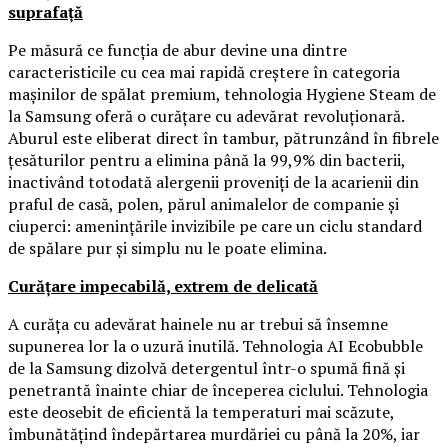
suprafață
Pe măsură ce funcția de abur devine una dintre
caracteristicile cu cea mai rapidă creștere în categoria
mașinilor de spălat premium, tehnologia Hygiene Steam de
la Samsung oferă o curățare cu adevărat revoluționară.
Aburul este eliberat direct în tambur, pătrunzând în fibrele
țesăturilor pentru a elimina până la 99,9% din bacterii,
inactivând totodată alergenii proveniți de la acarienii din
praful de casă, polen, părul animalelor de companie și
ciuperci: amenințările invizibile pe care un ciclu standard
de spălare pur și simplu nu le poate elimina.
Curățare impecabilă, extrem de delicată
A curăța cu adevărat hainele nu ar trebui să însemne
supunerea lor la o uzură inutilă. Tehnologia AI Ecobubble
de la Samsung dizolvă detergentul într-o spumă fină și
penetrantă înainte chiar de începerea ciclului. Tehnologia
este deosebit de eficientă la temperaturi mai scăzute,
îmbunătățind îndepărtarea murdăriei cu până la 20%, iar