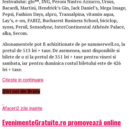
festivalului: glo™, ING, Peroni Nastro Azzurro, Ursus,
Bacardi, Martini, Hendrick’s Gin, Jack Daniel’s, Mega Image,
Pepsi, Fashion Days, alpro, Transalpina, vitamin aqua,
Lay’s, e-on, FABIZ, Bucharest Business School, biciclop,
syoss, Persil, Sensodyne, InterContinental Athénée Palace,
alka, Secom.
Abonamentele pot fi achizitionate de pe summerwell.ro, la
pretul de 513 lei + taxe. De asemenea, sunt disponibile si
bilete de o zi la pretul de 351 lei + taxe pentru vineri si
sambata, iar pentru duminica costul biletului este de 426
lei + taxe.
Citeste in continuare
Știri noi din Brăila
Afaceri
2 zile inainte
EvenimenteGratuite.ro promovează online