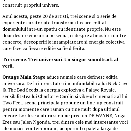
construit propriul univers.
Anul acesta, peste 20 de artisti, trei scene si o serie de
experiente curatoriate transforma fiecare colt al
domeniului intr-un spatiu cu identitate proprie. Nu este
doar despre cine urca pe scena, ci despre atmosfera dintre
concerte, descoperirile intamplatoare si energia colectiva
care face ca fiecare editie sa fie diferita.
Trei scene. Trei universuri. Un singur soundtrack al
verii.
Orange Main Stage
aduce numele care definesc editia
aniversara. De la intensitatea inconfundabila a lui Nick Cave
& The Bad Seeds la energia exploziva a Palaye Royale,
sensibilitatea lui Charlotte Cardin si vibe-ul cinematic al lui
Two Feet, scena principala propune un line-up construit
pentru momente care raman cu tine mult dupa ultimul
encore. Lor li se alatura si nume precum DE’WAYNE, Noga
Erez sau Jalen Ngonda, trei dintre cele mai interesante voci
ale muzicii contemporane, acoperind o paleta larga de