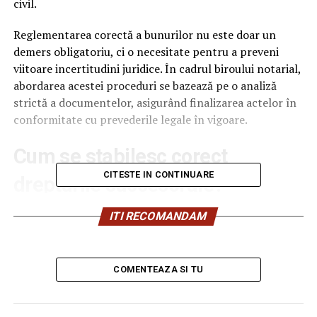
civil.
Reglementarea corectă a bunurilor nu este doar un
demers obligatoriu, ci o necesitate pentru a preveni
viitoare incertitudini juridice. În cadrul biroului notarial,
abordarea acestei proceduri se bazează pe o analiză
strictă a documentelor, asigurând finalizarea actelor în
conformitate cu prevederile legale în vigoare.
Cum se stabilesc corect
CITESTE IN CONTINUARE
drepturile succesorale?
Identificarea corectă a celor care dețin
drepturi
ITI RECOMANDAM
succesorale
este punctul de plecare în orice procedură
notarială de acest tip. Legea stabilește un cadru clar
pentru ordinea și cotele moștenitorilor, însă aplicarea
COMENTEAZA SI TU
acestui cadru în practică depinde de inventarierea
completă a masei succesorale. Aceasta cuprinde atât
bunurile mobile și imobile, cât și eventualele datorii sau