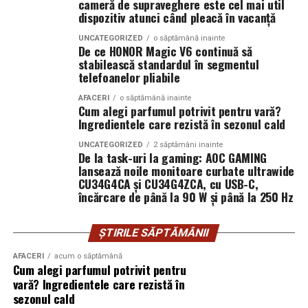
cameră de supraveghere este cel mai util
întregul proces de creație, de la inspirație și alegerea
astfel incat produsele sa ajunga pe piata in conditii
dispozitiv atunci când pleacă în vacanță
ingredientelor până la competiția dintre parfumieri.
optime.
UNCATEGORIZED
o săptămână inainte
De ce HONOR Magic V6 continuă să
Ce parfum alegi vara?
In plus, prin procesarea materiilor prime – lapte, fructe,
Nu există un răspuns universal.
stabilească standardul în segmentul
telefoanelor pliabile
Dacă îți plac parfumurile proaspete, citrice și energice,
legume sau cereale – membrii cooperativei pot obtine
ingredientele precum lime-ul sunt alegerea ideală. Dacă
produse cu valoare adaugata mai mare si, implicit,
AFACERI
o săptămână inainte
Cum alegi parfumul potrivit pentru vară?
preferi aromele calde, exotice și cu personalitate, notele
venituri superioare.
Ingredientele care rezistă în sezonul cald
de smochină, cocos și lemn de santal sunt perfecte
Sprijin pentru dezvoltarea comunitatilor rurale
pentru serile de vară.
UNCATEGORIZED
2 săptămâni inainte
De la task-uri la gaming: AOC GAMING
lansează noile monitoare curbate ultrawide
Beneficiile cooperativelor agricole nu se limiteaza doar
CU34G4CA și CU34G4ZCA, cu USB-C,
la membrii acestora. Prin investitii, crearea de locuri de
Indiferent de preferințe, sezonul cald este momentul
încărcare de până la 90 W și până la 250 Hz
munca si dezvoltarea unor lanturi locale de
ideal să experimentezi și să descoperi parfumuri
aprovizionare, cooperativele contribuie la dezvoltarea
inspirate din universul parfumeriei de nișă. Iar
colecția
ȘTIRILE SĂPTĂMÂNII
comunitatilor rurale si la mentinerea activitatilor
Top Scents
de la Oriflame demonstrează că
economice in mediul rural.
ingredientele premium, creativitatea și accesibilitatea
AFACERI
acum o săptămână
Cum alegi parfumul potrivit pentru
pot exista în aceeași sticlă.
vară? Ingredientele care rezistă în
In plus, schimbul de experienta dintre membri
sezonul cald
favorizeaza adoptarea unor tehnologii moderne si a
(Advertorial)