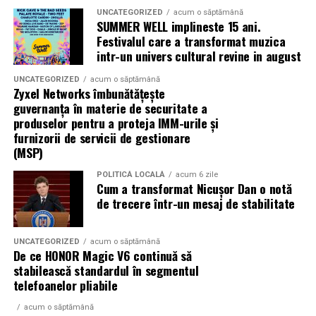
unor practici agricole sustenabile, adaptate cerintelor
UNCATEGORIZED
acum o săptămână
SUMMER WELL implineste 15 ani.
actuale.
Festivalul care a transformat muzica
intr-un univers cultural revine in august
Societatile cooperative agricole reprezinta un partener
valoros pentru fermierii care doresc sa isi dezvolte
UNCATEGORIZED
acum o săptămână
afacerea intr-un mod eficient si durabil.
Zyxel Networks îmbunătățește
guvernanța în materie de securitate a
produselor pentru a proteja IMM-urile și
furnizorii de servicii de gestionare
(MSP)
POLITICĂ LOCALĂ
acum 6 zile
Cum a transformat Nicușor Dan o notă
de trecere într-un mesaj de stabilitate
UNCATEGORIZED
acum o săptămână
De ce HONOR Magic V6 continuă să
stabilească standardul în segmentul
telefoanelor pliabile
acum o săptămână