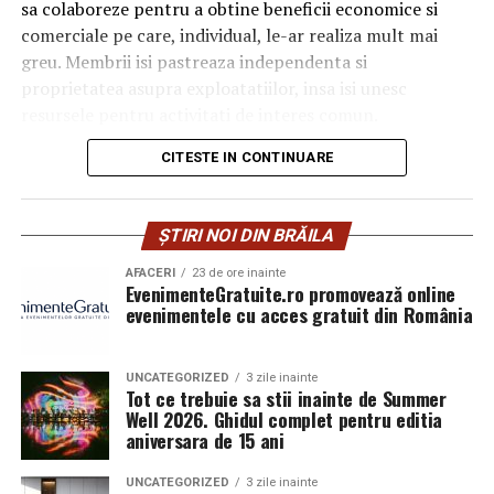
sa colaboreze pentru a obtine beneficii economice si
ținută de gală
prospețime și note de bază persistente, tind să evolueze
comerciale pe care, individual, le-ar realiza mult mai
mai armonios pe piele în sezonul cald.
greu. Membrii isi pastreaza independenta si
proprietatea asupra exploatatiilor, insa isi unesc
Două parfumuri inspirate de vară și de parfumeria
resursele pentru activitati de interes comun.
de nișă
CITESTE IN CONTINUARE
Descopera cu ce te pot ajuta
Pornind de la această tendință, Oriflame completează
colecția Top Scents cu două noi parfumuri create
societatile cooperative agricole
împreună cu Givaudan, unul dintre liderii mondiali în
ȘTIRI NOI DIN BRĂILA
parfumeria fină.
din Romania
AFACERI
23 de ore inainte
EvenimenteGratuite.ro promovează online
Putere mai mare de negociere
evenimentele cu acces gratuit din România
Unul dintre cele mai importante avantaje oferite de o
La La Lime
cooperativa agricola este cresterea puterii de negociere.
– prospețime reinterpretată
UNCATEGORIZED
3 zile inainte
Tot ce trebuie sa stii inainte de Summer
Atunci cand productia mai multor fermieri este
Well 2026. Ghidul complet pentru editia
Dacă preferi parfumurile fresh, luminoase și energice, La
valorificata impreuna, cantitatile disponibile sunt mai
aniversara de 15 ani
La Lime este alegerea potrivită.
mari, iar cooperativa poate negocia conditii comerciale
mai avantajoase cu procesatorii, comerciantii sau marile
UNCATEGORIZED
3 zile inainte