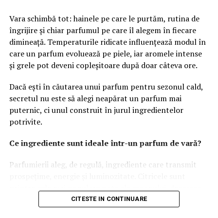
De ce amânarea succesiunii
Vara schimbă tot: hainele pe care le purtăm, rutina de
este o eroare strategică?
îngrijire și chiar parfumul pe care îl alegem în fiecare
dimineață. Temperaturile ridicate influențează modul în
Neglijarea procedurii succesorale pe perioade lungi de
care un parfum evoluează pe piele, iar aromele intense
timp conduce, în mod inevitabil, la complicații. Pe
și grele pot deveni copleșitoare după doar câteva ore.
măsură ce anii trec, documentele necesare pot deveni
Dacă ești în căutarea unui parfum pentru sezonul cald,
greu de recuperat, iar situația juridică a bunurilor se
secretul nu este să alegi neapărat un parfum mai
poate degrada din cauza neactualizării actelor în
puternic, ci unul construit în jurul ingredientelor
registrele de publicitate imobiliară. Amânarea nu reduce
potrivite.
sarcinile, ci le amplifică, transformând o procedură care
ar fi putut fi gestionată eficient într-una mult mai
Ce ingrediente sunt ideale într-un parfum de vară?
laborioasă.
Parfumierii aleg, de regulă, ingrediente care transmit
Reglementarea succesiunii la momentul oportun asigură
prospețime, energie și luminozitate. Citricele sunt
stabilitatea patrimoniului. Atunci când moștenitorii
printre cele mai populare note ale sezonului, deoarece
înțeleg care sunt drepturile succesorale ce le revin și
oferă o senzație imediată de prospețime și se dezvoltă
CITESTE IN CONTINUARE
când optează, la nevoie, pentru o cesiune drepturi
frumos în contact cu pielea încălzită de soare.
succesorale clară și corect întocmită, aceștia își