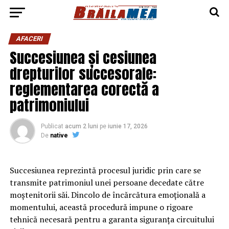
AFACERI
Succesiunea și cesiunea
drepturilor succesorale:
reglementarea corectă a
patrimoniului
Publicat
acum 2 luni
pe
iunie 17, 2026
De
native
Succesiunea reprezintă procesul juridic prin care se
transmite patrimoniul unei persoane decedate către
moștenitorii săi. Dincolo de încărcătura emoțională a
momentului, această procedură impune o rigoare
tehnică necesară pentru a garanta siguranța circuitului