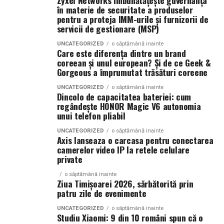
Zyxel Networks îmbunătățește guvernanța
de vară.
în materie de securitate a produselor
Oportunitati de finantare
pentru a proteja IMM-urile și furnizorii de
Parfumuri create fără limite
servicii de gestionare (MSP)
Cooperativele agricole pot avea un acces mai facil la
UNCATEGORIZED
o săptămână inainte
Atât
La La Lime
, cât și
Tropic Thunder
fac parte din
Top
programele de finantare nationale si europene. In multe
Care este diferența dintre un brand
Scents
, prima colecție Oriflame inspirată din parfumeria
cazuri, proiectele depuse de cooperative sunt incurajate
coreean și unul european? Și de ce Geek &
de nișă.
Gorgeous a împrumutat trăsături coreene
prin masuri dedicate sau prin punctaje suplimentare in
cadrul unor apeluri de finantare.
UNCATEGORIZED
o săptămână inainte
Colecția a fost dezvoltată în colaborare cu Givaudan și
Dincolo de capacitatea bateriei: cum
cu noua generație de parfumieri ai școlii sale de
regândește HONOR Magic V6 autonomia
Investitiile realizate prin intermediul cooperativei pot
unui telefon pliabil
parfumerie. În cadrul unui proiect unic, aceștia au
include construirea de depozite, unitati de procesare,
primit aceeași provocare: să creeze fără reguli, fără
achizitia de echipamente moderne sau dezvoltarea unor
UNCATEGORIZED
o săptămână inainte
Axis lanseaza o carcasa pentru conectarea
constrângeri comerciale și fără limitări de cost.
sisteme eficiente de distributie a produselor agricole.
camerelor video IP la retele celulare
Rezultatul este o colecție de parfumuri moderne,
private
construite în jurul creativității și al ingredientelor
Valorificarea mai eficienta a productiei
o săptămână inainte
premium.
Ziua Timișoarei 2026, sărbătorită prin
Pentru multi fermieri, comercializarea produselor
patru zile de evenimente
Pentru cei care vor să descopere mai mult decât
reprezinta una dintre cele mai mari provocari.
UNCATEGORIZED
o săptămână inainte
parfumul din sticlă, Oriflame a lansat și o serie
Cooperativele contribuie la organizarea procesului de
de
Studiu Xiaomi: 9 din 10 români spun că o
episoade disponibile pe YouTube
colectare, sortare, ambalare si promovare a productiei,
, unde poate fi urmărit