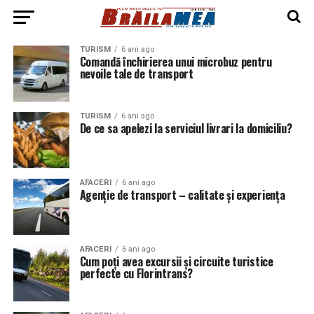
TURISM
6 ani ago
Comandă închirierea unui microbuz pentru
nevoile tale de transport
TURISM
6 ani ago
De ce sa apelezi la serviciul livrari la domiciliu?
AFACERI
6 ani ago
Agenţie de transport – calitate şi experienţa
AFACERI
6 ani ago
Cum poţi avea excursii şi circuite turistice
perfecte cu Florintrans?