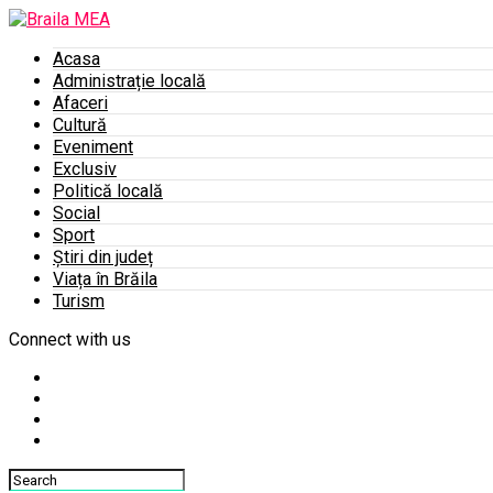
Acasa
Administrație locală
Afaceri
Cultură
Eveniment
Exclusiv
Politică locală
Social
Sport
Știri din județ
Viața în Brăila
Turism
Connect with us