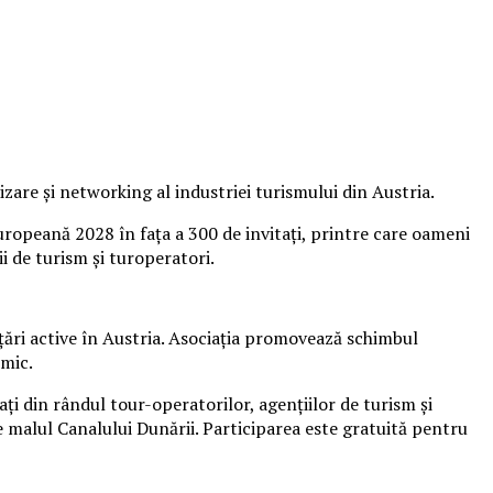
are și networking al industriei turismului din Austria.
ropeană 2028 în fața a 300 de invitați, printre care oameni
i de turism și turoperatori.
 țări active în Austria. Asociația promovează schimbul
omic.
ți din rândul tour-operatorilor, agențiilor de turism și
pe malul Canalului Dunării. Participarea este gratuită pentru