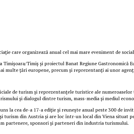
ație care organizează anual cel mai mare eveniment de socializ
ia Timișoara/Timiș și proiectul Banat Regiune Gastronomică Eu
mai multe țări europene, precum și reprezentanți ai unor agenți
iciale de turism și reprezentanțele turistice ale numeroaselor
urismului și dialogul dintre turism, mass-media și mediul econ
s la cea de-a 17-a ediție și reunește anual peste 300 de invita
și turism din Austria și are loc într-un local din Viena situat 
ism partenere, sponsori și parteneri din industria turismului.