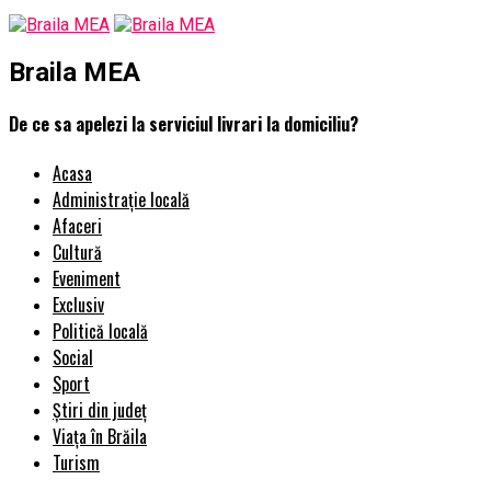
Braila MEA
De ce sa apelezi la serviciul livrari la domiciliu?
Acasa
Administrație locală
Afaceri
Cultură
Eveniment
Exclusiv
Politică locală
Social
Sport
Știri din județ
Viața în Brăila
Turism