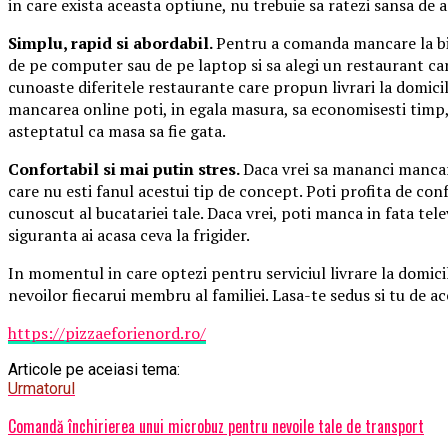
in care exista aceasta optiune, nu trebuie sa ratezi sansa de 
Simplu, rapid si abordabil.
Pentru a comanda mancare la bir
de pe computer sau de pe laptop si sa alegi un restaurant car
cunoaste diferitele restaurante care propun livrari la domici
mancarea online poti, in egala masura, sa economisesti timp, 
asteptatul ca masa sa fie gata.
Confortabil si mai putin stres.
Daca vrei sa mananci mancare
care nu esti fanul acestui tip de concept. Poti profita de conf
cunoscut al bucatariei tale. Daca vrei, poti manca in fata tele
siguranta ai acasa ceva la frigider.
In momentul in care optezi pentru serviciul livrare la domici
nevoilor fiecarui membru al familiei. Lasa-te sedus si tu de a
https://pizzaeforienord.ro/
Articole pe aceiasi tema:
Urmatorul
Comandă închirierea unui microbuz pentru nevoile tale de transport