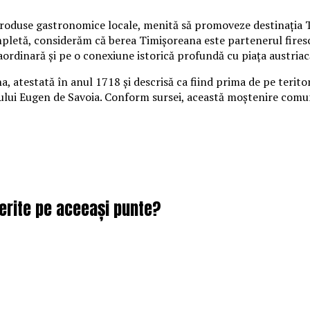
produse gastronomice locale, menită să promoveze destinația 
pletă, considerăm că berea Timișoreana este partenerul firesc
ordinară și pe o conexiune istorică profundă cu piața austriac
 atestată în anul 1718 și descrisă ca fiind prima de pe teritoriu
țului Eugen de Savoia. Conform sursei, această moștenire comun
erite pe aceeași punte?