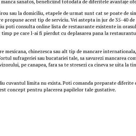
a manca sanatos, beneficiind totodata de diferitele avantaje ofe
ou sau la domiciliu, etapele de urmat sunt cat se poate de sim
e propune acest tip de serviciu. Vei astepta in jur de 35-40 de
liu poti consulta online lista de restaurante existente in oras
timp pe care l-ai fi pierdut cu deplasarea pana la restaurantul 
 mexicana, chinezesca sau alt tip de mancare internationala, n
ortul sufrageriei sau bucatariei tale, sa savurezi mancarea coma
vizorului, pe canapea, fara sa te stresezi ca cineva se uita la ti
liu cuvantul limita nu exista. Poti comanda preparate diferite 
cest concept pentru placerea papilelor tale gustative.