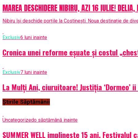
MAREA DESCHIDERE NIBIRU, AZI 16 IULIE! DELIA,
Nibiru își deschide porțile la Costinești. Noua destinație de di
Exclusiv
6 luni inainte
Cronica unei reforme eșuate și costul „chest
Exclusiv
7 luni inainte
La Mulți Ani, ciuruitoare! Justiția ‘Dormeo’ i
Știrile Săptămânii
Uncategorized
o săptămână inainte
SUMMER WELL implineste 15 ani. Festivalul c