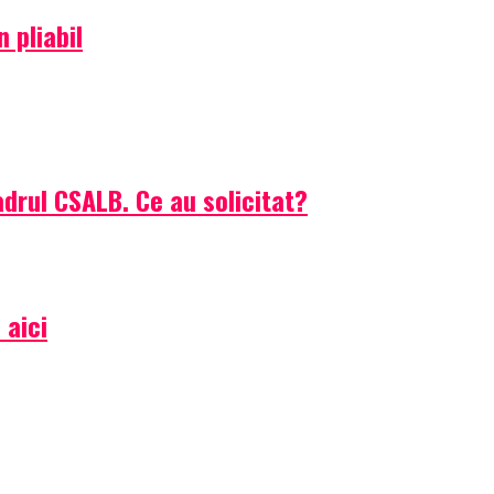
 pliabil
drul CSALB. Ce au solicitat?
 aici