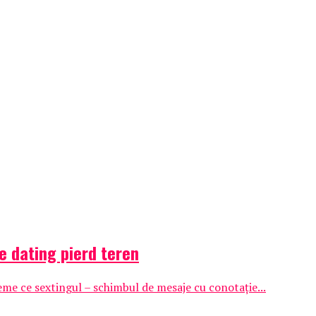
de dating pierd teren
reme ce sextingul – schimbul de mesaje cu conotație...