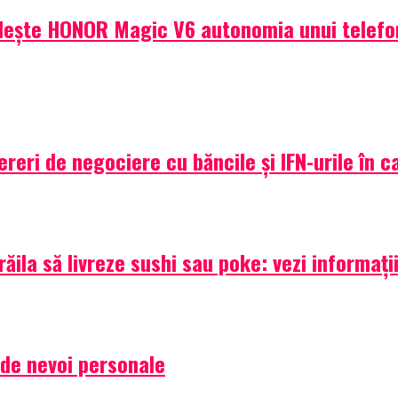
dește HONOR Magic V6 autonomia unui telefon
ri de negociere cu băncile și IFN-urile în ca
ila să livreze sushi sau poke: vezi informații
t de nevoi personale