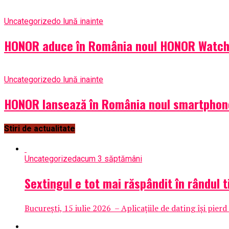
Uncategorized
o lună inainte
HONOR aduce în România noul HONOR Watch
Uncategorized
o lună inainte
HONOR lansează în România noul smartphon
Stiri de actualitate
Uncategorized
acum 3 săptămâni
Sextingul e tot mai răspândit în rândul t
București, 15 iulie 2026 – Aplicațiile de dating își pie