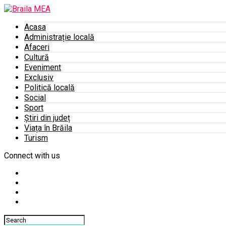
Acasa
Administrație locală
Afaceri
Cultură
Eveniment
Exclusiv
Politică locală
Social
Sport
Știri din județ
Viața în Brăila
Turism
Connect with us