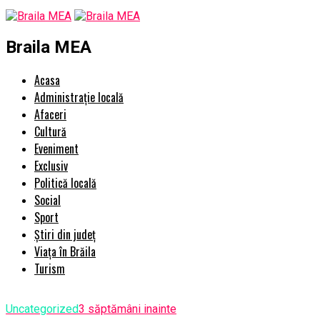
Braila MEA
Acasa
Administrație locală
Afaceri
Cultură
Eveniment
Exclusiv
Politică locală
Social
Sport
Știri din județ
Viața în Brăila
Turism
Uncategorized
3 săptămâni inainte