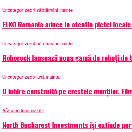
Uncategorized
4 săptămâni inainte
ELKO Romania aduce in atentia pietei local
Uncategorized
4 săptămâni inainte
Roborock lansează noua gamă de roboți de 
Uncategorized
o lună inainte
O iubire construită pe crestele munților. Film
Afaceri
o lună inainte
North Bucharest Investments își extinde por