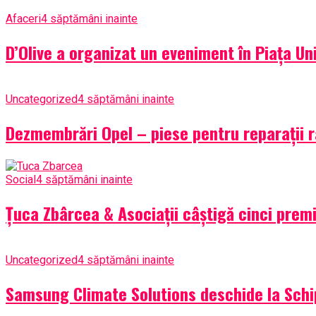
Afaceri
4 săptămâni inainte
D’Olive a organizat un eveniment în Piața Uni
Uncategorized
4 săptămâni inainte
Dezmembrări Opel – piese pentru reparații rap
Social
4 săptămâni inainte
Țuca Zbârcea & Asociații câștigă cinci premi
Uncategorized
4 săptămâni inainte
Samsung Climate Solutions deschide la Schi