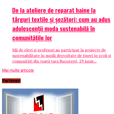
De la ateliere de reparat haine la
târguri textile și șezători: cum au adus
adolescenții moda sustenabilă în
comunitățile lor
Mii de elevi și profesori au participat la proiecte de
sustenabilitate în modă dezvoltate de tineri în școli și
comunități din toată țara București, 29 iunie...
Mai multe articole
Parteneri