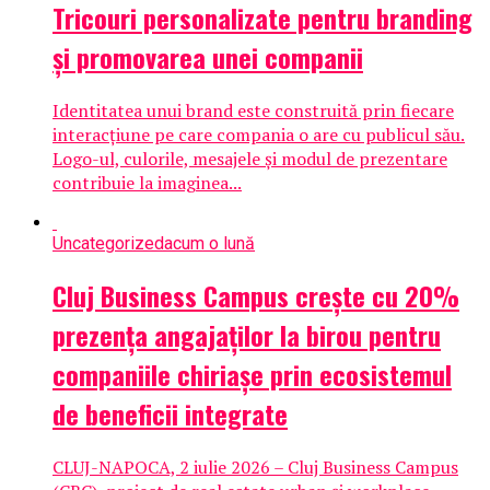
Tricouri personalizate pentru branding
și promovarea unei companii
Identitatea unui brand este construită prin fiecare
interacțiune pe care compania o are cu publicul său.
Logo-ul, culorile, mesajele și modul de prezentare
contribuie la imaginea...
Uncategorized
acum o lună
Cluj Business Campus crește cu 20%
prezența angajaților la birou pentru
companiile chiriașe prin ecosistemul
de beneficii integrate
CLUJ-NAPOCA, 2 iulie 2026 – Cluj Business Campus