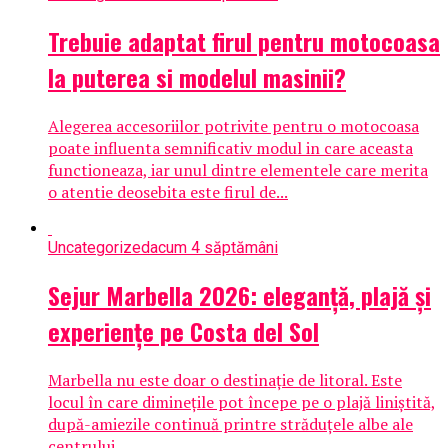
​Trebuie adaptat firul pentru motocoasa
la puterea si modelul masinii?
Alegerea accesoriilor potrivite pentru o motocoasa
poate influenta semnificativ modul in care aceasta
functioneaza, iar unul dintre elementele care merita
o atentie deosebita este firul de...
Uncategorized
acum 4 săptămâni
Sejur Marbella 2026: eleganță, plajă și
experiențe pe Costa del Sol
Marbella nu este doar o destinație de litoral. Este
locul în care diminețile pot începe pe o plajă liniștită,
după-amiezile continuă printre străduțele albe ale
centrului...