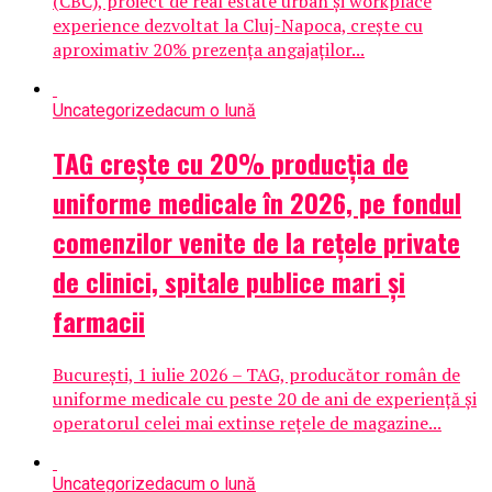
(CBC), proiect de real estate urban și workplace
experience dezvoltat la Cluj-Napoca, crește cu
aproximativ 20% prezența angajaților...
Uncategorized
acum o lună
TAG crește cu 20% producția de
uniforme medicale în 2026, pe fondul
comenzilor venite de la rețele private
de clinici, spitale publice mari și
farmacii
București, 1 iulie 2026 – TAG, producător român de
uniforme medicale cu peste 20 de ani de experiență și
operatorul celei mai extinse rețele de magazine...
Uncategorized
acum o lună