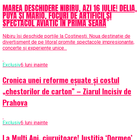
MAREA DESCHIDERE NIBIRU, AZI 16 IULIE! DELIA,
PUYA ȘI MARIO, FOCURI DE ARTIFICII ȘI
SPECTACOL AVIATIC ÎN PRIMA SEARĂ
Nibiru își deschide porțile la Costinești. Noua destinație de
divertisment de pe litoral promite spectacole impresionante,
concerte și experiențe unice...
Exclusiv
6 luni inainte
Cronica unei reforme eșuate și costul
„chestorilor de carton” – Ziarul Incisiv de
Prahova
Exclusiv
6 luni inainte
La Mulți Ani, ciuruitoare! Justiția ‘Dormeo’