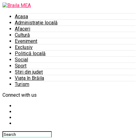
Acasa
Administrație locală
Afaceri
Cultură
Eveniment
Exclusiv
Politică locală
Social
Sport
Știri din județ
Viața în Brăila
Turism
Connect with us