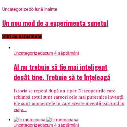
Uncategorized
o lună inainte
Un nou mod de a experimenta sunetul
Stiri de actualitate
Uncategorized
acum 4 săptămâni
AI nu trebuie să fie mai inteligent
decât tine. Trebuie să te înțeleagă
Istoria se repetă după un tipar. Descoperirile care
schimbă totul sunt rareori cele mai puternice invenții.
Ele sunt momentele în care aceste invenții pătrund în
viața...
Uncategorized
acum 4 săptămâni