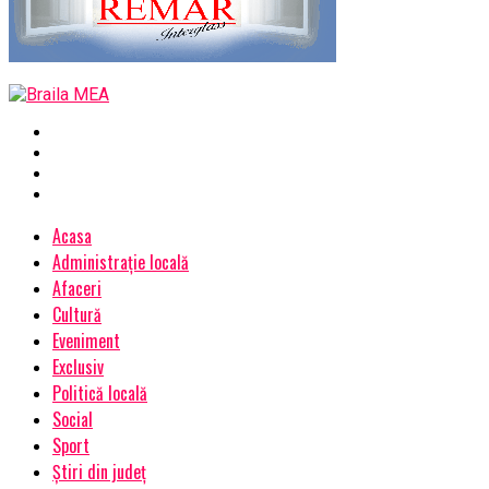
Acasa
Administrație locală
Afaceri
Cultură
Eveniment
Exclusiv
Politică locală
Social
Sport
Știri din județ