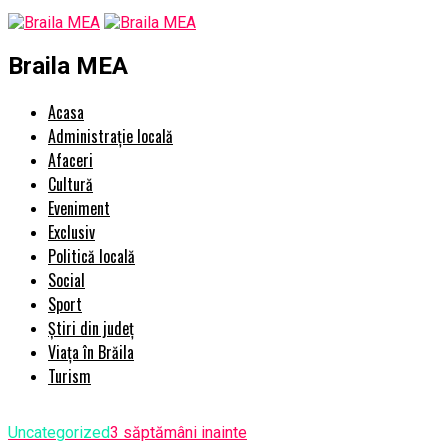
Braila MEA
Acasa
Administrație locală
Afaceri
Cultură
Eveniment
Exclusiv
Politică locală
Social
Sport
Știri din județ
Viața în Brăila
Turism
Uncategorized
3 săptămâni inainte