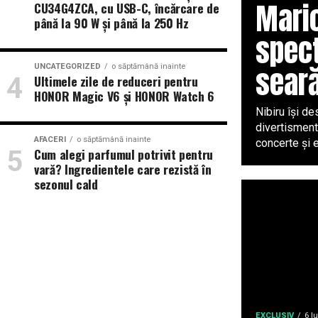
Mario
CU34G4ZCA, cu USB-C, încărcare de
până la 90 W și până la 250 Hz
spect
sear
UNCATEGORIZED
o săptămână inainte
Ultimele zile de reduceri pentru
HONOR Magic V6 și HONOR Watch 6
Nibiru își de
divertisment
AFACERI
o săptămână inainte
concerte și e
Cum alegi parfumul potrivit pentru
vară? Ingredientele care rezistă în
sezonul cald
EXCLUSIV
6 l