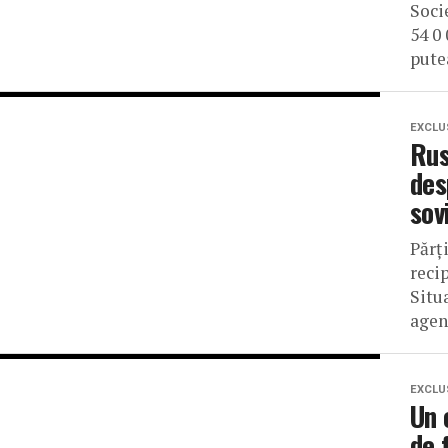
Soci
54 0
putea
EXCLU
Rus
des
sov
Părț
reci
Situ
agen
EXCLU
Un 
de 