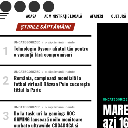
ACASA
ADMINISTRAȚIE LOCALĂ
AFACERI
CULTURĂ
ȘTIRILE SĂPTĂMÂNII
UNCATEGORIZED
o săptămână inainte
Tehnologia Dyson: aliatul tău pentru
o vacanță fără compromisuri
UNCATEGORIZED
o săptămână inainte
România, campioană mondială la
fotbal virtual! Răzvan Puiu cucerește
titlul la Paris
UNCATEGORIZE
MARE
UNCATEGORIZED
o săptămână inainte
De la task-uri la gaming: AOC
azi 1
GAMING lansează noile monitoare
curbate ultrawide CU34G4CA și