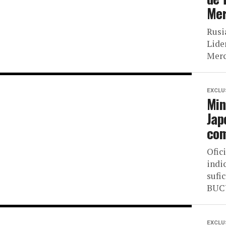
Mer
Rusi
Lide
Merce
EXCLU
Min
Jap
com
Ofic
indic
sufi
BUCU
EXCLU