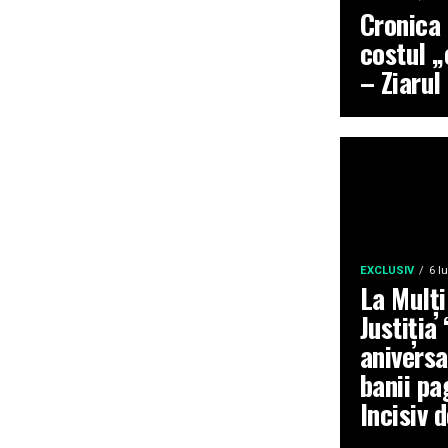
Cronica 
costul „
– Ziarul
EXCLUSIV
6 l
La Mulți
Justiția
aniversa
banii pa
Incisiv 