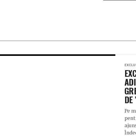
EXCLU
EX
ADI
GRE
DE 
Pe m
pent
ajuns
Înde