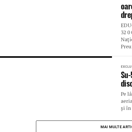
oar
dre
EDUC
32 0
Naţi
Preun
EXCLU
Su-
dis
Pe l
aeria
și î
MAI MULTE ART