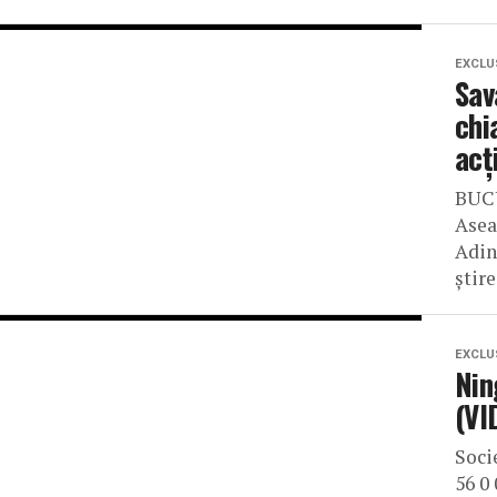
EXCLU
Sav
chi
acț
BUCU
Asea
Adin
știre
EXCLU
Nin
(VI
Soci
56 0 