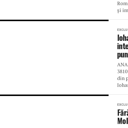
Româ
şi im
EXCLU
Ioh
int
pun
ANAL
3810
din p
Iohan
EXCLU
Făr
Mol