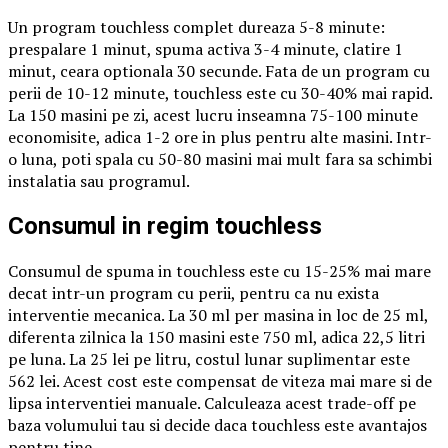
Un program touchless complet dureaza 5-8 minute:
prespalare 1 minut, spuma activa 3-4 minute, clatire 1
minut, ceara optionala 30 secunde. Fata de un program cu
perii de 10-12 minute, touchless este cu 30-40% mai rapid.
La 150 masini pe zi, acest lucru inseamna 75-100 minute
economisite, adica 1-2 ore in plus pentru alte masini. Intr-
o luna, poti spala cu 50-80 masini mai mult fara sa schimbi
instalatia sau programul.
Consumul in regim touchless
Consumul de spuma in touchless este cu 15-25% mai mare
decat intr-un program cu perii, pentru ca nu exista
interventie mecanica. La 30 ml per masina in loc de 25 ml,
diferenta zilnica la 150 masini este 750 ml, adica 22,5 litri
pe luna. La 25 lei pe litru, costul lunar suplimentar este
562 lei. Acest cost este compensat de viteza mai mare si de
lipsa interventiei manuale. Calculeaza acest trade-off pe
baza volumului tau si decide daca touchless este avantajos
pentru tine.