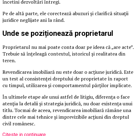
încetini dezvoltări întregi.
Pe de altă parte, ele corectează abuzuri și clarifică situații
juridice neglijate ani la rând.
Unde se poziționează proprietarul
Proprietarul nu mai poate conta doar pe ideea că „are acte”.
Trebuie să înțeleagă contextul, istoricul și realitatea din
teren.
Revendicarea imobiliară nu este doar o acțiune juridică. Este
un test al consistenței dreptului de proprietate în raport
cu timpul, utilizarea și comportamentul părților implicate.
În ultimele etape ale unui astfel de litigiu, diferența o face
atenția la detalii și strategia juridică, nu doar existența unui
titlu. Tocmai de aceea, revendicarea imobiliară rămâne una
dintre cele mai tehnice și imprevizibile acțiuni din dreptul
civil românesc.
Citeste in continuare