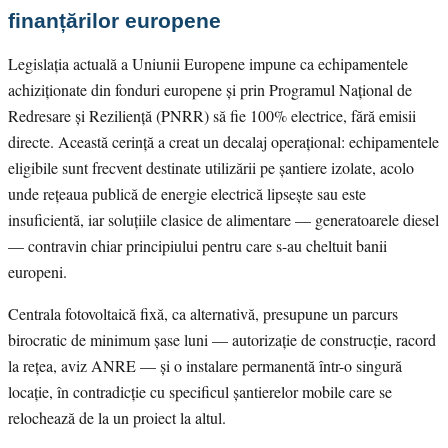
finanțărilor europene
Legislația actuală a Uniunii Europene impune ca echipamentele
achiziționate din fonduri europene și prin Programul Național de
Redresare și Reziliență (PNRR) să fie 100% electrice, fără emisii
directe. Această cerință a creat un decalaj operațional: echipamentele
eligibile sunt frecvent destinate utilizării pe șantiere izolate, acolo
unde rețeaua publică de energie electrică lipsește sau este
insuficientă, iar soluțiile clasice de alimentare — generatoarele diesel
— contravin chiar principiului pentru care s-au cheltuit banii
europeni.
Centrala fotovoltaică fixă, ca alternativă, presupune un parcurs
birocratic de minimum șase luni — autorizație de construcție, racord
la rețea, aviz ANRE — și o instalare permanentă într-o singură
locație, în contradicție cu specificul șantierelor mobile care se
relochează de la un proiect la altul.