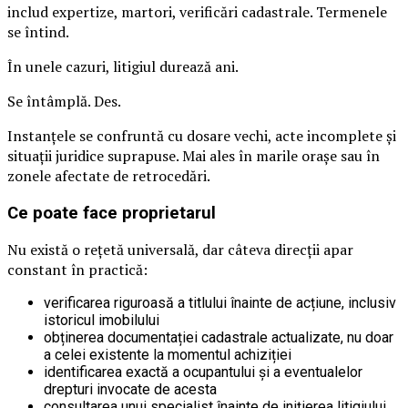
includ expertize, martori, verificări cadastrale. Termenele
se întind.
În unele cazuri, litigiul durează ani.
Se întâmplă. Des.
Instanțele se confruntă cu dosare vechi, acte incomplete și
situații juridice suprapuse. Mai ales în marile orașe sau în
zonele afectate de retrocedări.
Ce poate face proprietarul
Nu există o rețetă universală, dar câteva direcții apar
constant în practică:
verificarea riguroasă a titlului înainte de acțiune, inclusiv
istoricul imobilului
obținerea documentației cadastrale actualizate, nu doar
a celei existente la momentul achiziției
identificarea exactă a ocupantului și a eventualelor
drepturi invocate de acesta
consultarea unui specialist înainte de inițierea litigiului,