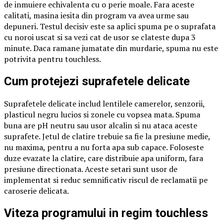
de inmuiere echivalenta cu o perie moale. Fara aceste
calitati, masina iesita din program va avea urme sau
depuneri. Testul decisiv este sa aplici spuma pe o suprafata
cu noroi uscat si sa vezi cat de usor se clateste dupa 3
minute. Daca ramane jumatate din murdarie, spuma nu este
potrivita pentru touchless.
Cum protejezi suprafetele delicate
Suprafetele delicate includ lentilele camerelor, senzorii,
plasticul negru lucios si zonele cu vopsea mata. Spuma
buna are pH neutru sau usor alcalin si nu ataca aceste
suprafete. Jetul de clatire trebuie sa fie la presiune medie,
nu maxima, pentru a nu forta apa sub capace. Foloseste
duze evazate la clatire, care distribuie apa uniform, fara
presiune directionata. Aceste setari sunt usor de
implementat si reduc semnificativ riscul de reclamatii pe
caroserie delicata.
Viteza programului in regim touchless