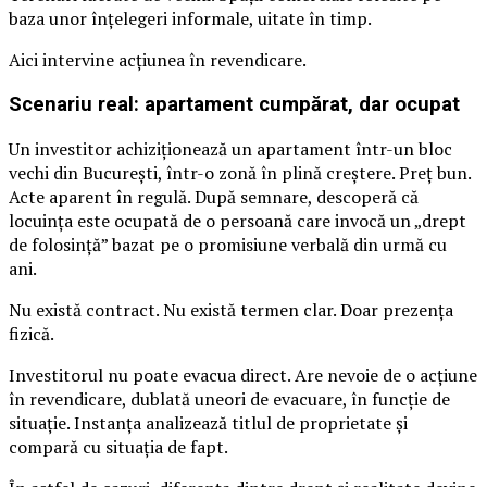
baza unor înțelegeri informale, uitate în timp.
Aici intervine acțiunea în revendicare.
Scenariu real: apartament cumpărat, dar ocupat
Un investitor achiziționează un apartament într-un bloc
vechi din București, într-o zonă în plină creștere. Preț bun.
Acte aparent în regulă. După semnare, descoperă că
locuința este ocupată de o persoană care invocă un „drept
de folosință” bazat pe o promisiune verbală din urmă cu
ani.
Nu există contract. Nu există termen clar. Doar prezența
fizică.
Investitorul nu poate evacua direct. Are nevoie de o acțiune
în revendicare, dublată uneori de evacuare, în funcție de
situație. Instanța analizează titlul de proprietate și
compară cu situația de fapt.