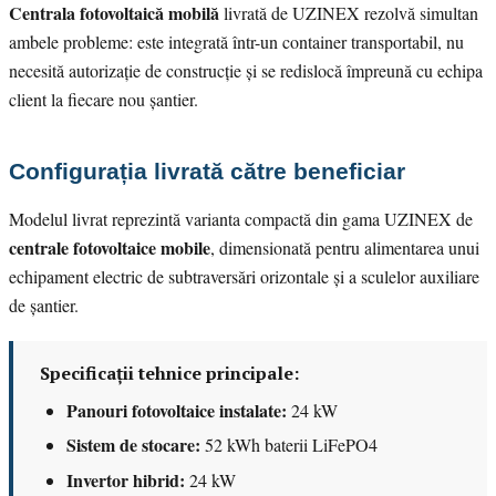
Centrala fotovoltaică mobilă
livrată de UZINEX rezolvă simultan
ambele probleme: este integrată într-un container transportabil, nu
necesită autorizație de construcție și se redislocă împreună cu echipa
client la fiecare nou șantier.
Configurația livrată către beneficiar
Modelul livrat reprezintă varianta compactă din gama UZINEX de
centrale fotovoltaice mobile
, dimensionată pentru alimentarea unui
echipament electric de subtraversări orizontale și a sculelor auxiliare
de șantier.
Specificații tehnice principale:
Panouri fotovoltaice instalate:
24 kW
Sistem de stocare:
52 kWh baterii LiFePO4
Invertor hibrid:
24 kW