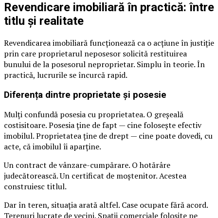
Revendicare imobiliară în practică: între
titlu și realitate
Revendicarea imobiliară funcționează ca o acțiune în justiție
prin care proprietarul neposesor solicită restituirea
bunului de la posesorul neproprietar. Simplu în teorie. În
practică, lucrurile se încurcă rapid.
Diferența dintre proprietate și posesie
Mulți confundă posesia cu proprietatea. O greșeală
costisitoare. Posesia ține de fapt — cine folosește efectiv
imobilul. Proprietatea ține de drept — cine poate dovedi, cu
acte, că imobilul îi aparține.
Un contract de vânzare-cumpărare. O hotărâre
judecătorească. Un certificat de moștenitor. Acestea
construiesc titlul.
Dar în teren, situația arată altfel. Case ocupate fără acord.
Terenuri lucrate de vecini. Spații comerciale folosite pe