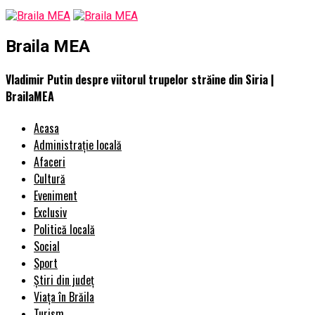
Braila MEA
Vladimir Putin despre viitorul trupelor străine din Siria |
BrailaMEA
Acasa
Administrație locală
Afaceri
Cultură
Eveniment
Exclusiv
Politică locală
Social
Sport
Știri din județ
Viața în Brăila
Turism