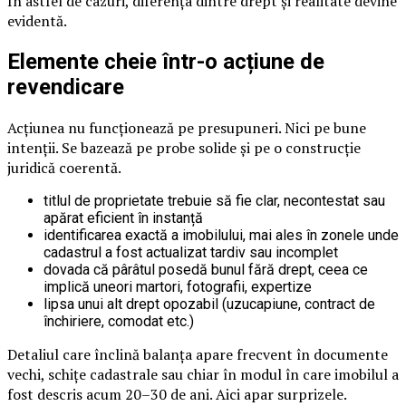
În astfel de cazuri, diferența dintre drept și realitate devine
evidentă.
Elemente cheie într-o acțiune de
revendicare
Acțiunea nu funcționează pe presupuneri. Nici pe bune
intenții. Se bazează pe probe solide și pe o construcție
juridică coerentă.
titlul de proprietate trebuie să fie clar, necontestat sau
apărat eficient în instanță
identificarea exactă a imobilului, mai ales în zonele unde
cadastrul a fost actualizat tardiv sau incomplet
dovada că pârâtul posedă bunul fără drept, ceea ce
implică uneori martori, fotografii, expertize
lipsa unui alt drept opozabil (uzucapiune, contract de
închiriere, comodat etc.)
Detaliul care înclină balanța apare frecvent în documente
vechi, schițe cadastrale sau chiar în modul în care imobilul a
fost descris acum 20–30 de ani. Aici apar surprizele.