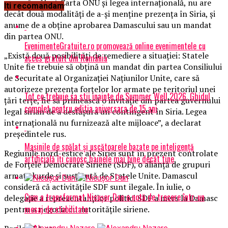
care a încălcat Carta ONU și legea internațională, nu are
Iti recomandam
decât două modalități de a-și menține prezența în Siria, și
anume de a obține aprobarea Damascului sau un mandat
din partea ONU.
EvenimenteGratuite.ro promovează online evenimentele cu
„Există două posibilități de remediere a situației: Statele
acces gratuit din România
Unite fie trebuie să obțină un mandat din partea Consiliului
de Securitate al Organizației Națiunilor Unite, care să
autorizeze prezența forțelor lor armate pe teritoriul unei
Tot ce trebuie sa stii inainte de Summer Well 2026. Ghidul
țări terțe, fie să primească o invitație din partea guvernului
complet pentru editia aniversara de 15 ani
legal sirian de a desfășura un contingent în Siria. Legea
internațională nu furnizează alte mijloace”, a declarat
președintele rus.
Mașinile de spălat și uscătoarele bazate pe inteligență
Regiunile nord-estice ale Siriei sunt în prezent controlate
artificială îți cunosc hainele mai bine decât tine
de Forțele Democrate Siriene (SDF), o alianță de grupuri
armate kurde și susținută de Statele Unite. Damascul
consideră că activitățile SDF sunt ilegale. În iulie, o
Cum a transformat Nicușor Dan o notă de trecere într-un
delegație a reprezentanților politici SDF a mers la Damasc
mesaj de stabilitate
pentru a negocia cu autoritățile siriene.