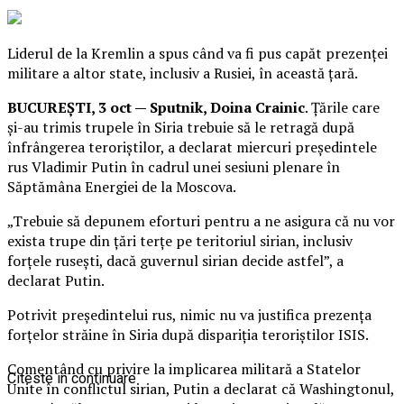
Liderul de la Kremlin a spus când va fi pus capăt prezenței
militare a altor state, inclusiv a Rusiei, în această țară.
BUCUREŞTI, 3 oct — Sputnik, Doina Crainic
. Țările care
şi-au trimis trupele în Siria trebuie să le retragă după
înfrângerea teroriștilor, a declarat miercuri președintele
rus Vladimir Putin în cadrul unei sesiuni plenare în
Săptămâna Energiei de la Moscova.
„Trebuie să depunem eforturi pentru a ne asigura că nu vor
exista trupe din țări terțe pe teritoriul sirian, inclusiv
forțele ruseşti, dacă guvernul sirian decide astfel”, a
declarat Putin.
Potrivit preşedintelui rus, nimic nu va justifica prezența
forțelor străine în Siria după dispariția teroriștilor ISIS.
Comentând cu privire la implicarea militară a Statelor
Citeste in continuare
Unite în conflictul sirian, Putin a declarat că Washingtonul,