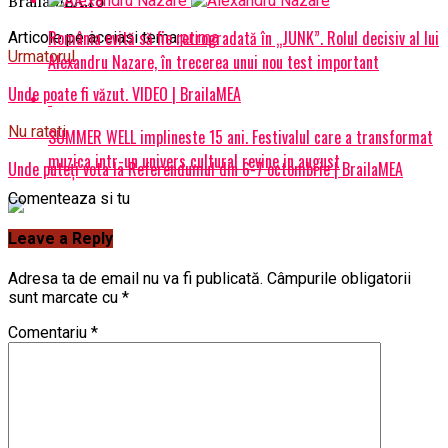
BrailaMEA.ro
România evită să fie retrogradată în „JUNK”. Rolul decisiv al lui
Articole pe aceiasi tema:
prima
Urmatorul
Alexandru Nazare, în trecerea unui nou test important
Unde poate fi văzut. VIDEO | BrailaMEA
Nu ratati
SUMMER WELL implineste 15 ani. Festivalul care a transformat
muzica intr-un univers cultural revine in august
Unde puteți vota la Referendumul din 6-7 octombrie | BrailaMEA
Comenteaza si tu
Leave a Reply
Adresa ta de email nu va fi publicată.
Câmpurile obligatorii
sunt marcate cu
*
Comentariu
*