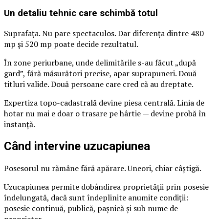
Un detaliu tehnic care schimbă totul
Suprafața. Nu pare spectaculos. Dar diferența dintre 480
mp și 520 mp poate decide rezultatul.
În zone periurbane, unde delimitările s-au făcut „după
gard”, fără măsurători precise, apar suprapuneri. Două
titluri valide. Două persoane care cred că au dreptate.
Expertiza topo-cadastrală devine piesa centrală. Linia de
hotar nu mai e doar o trasare pe hârtie — devine probă în
instanță.
Când intervine uzucapiunea
Posesorul nu rămâne fără apărare. Uneori, chiar câștigă.
Uzucapiunea permite dobândirea proprietății prin posesie
îndelungată, dacă sunt îndeplinite anumite condiții:
posesie continuă, publică, pașnică și sub nume de
proprietar.