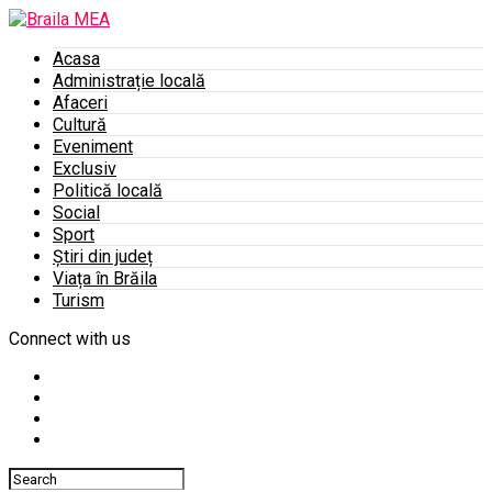
Acasa
Administrație locală
Afaceri
Cultură
Eveniment
Exclusiv
Politică locală
Social
Sport
Știri din județ
Viața în Brăila
Turism
Connect with us