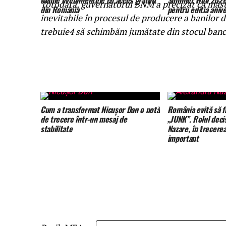
online evenimentele cu acces gratuit
Summer Well 2026.
Totodată, guvernatorul BNM a precizat că măsu
din România
pentru editia anive
inevitabile în procesul de producere a banilor de
trebuie4 să schimbăm jumătate din stocul banc
Cum a transformat Nicușor Dan o notă
România evită să f
de trecere într-un mesaj de
„JUNK”. Rolul decis
stabilitate
Nazare, în trecere
important