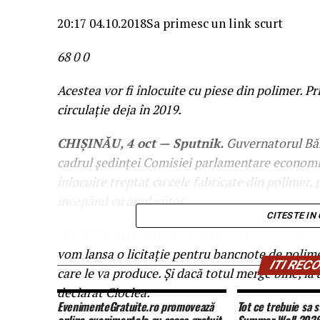
20:17 04.10.2018
Sa primesc un link scurt
68
0
0
Acestea vor fi înlocuite cu piese din polimer. P
circulație deja în 2019.
CHIȘINĂU, 4 oct — Sputnik.
Guvernatorul Băn
cadrul şedinţei Comisiei parlamentare economie,
înlocuite treptat cu cele fabricate din polimer, p
începând cu anul viitor.
CITESTE IN
”În acest an vom mai face un pas, care ne-a fos
vom lansa o licitaţie pentru bancnote de polimer
ITI RE
care le va produce. Și dacă totul merge bine, la
declarat Cioclea.
EvenimenteGratuite.ro promovează
Tot ce trebuie sa s