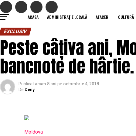
ACASA
ADMINISTRAȚIE LOCALĂ
AFACERI
CULTURĂ
EXCLUSIV
Peste câțiva ani, M
bancnote de hârtie.
Publicat
acum 8 ani
pe
octombrie 4, 2018
De
Deny
Moldova