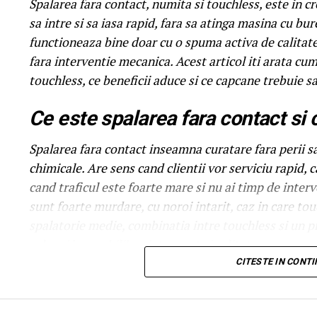
Spalarea fara contact, numita si touchless, este in cre
sa intre si sa iasa rapid, fara sa atinga masina cu bur
functioneaza bine doar cu o spuma activa de calitate
fara interventie mecanica. Acest articol iti arata c
touchless, ce beneficii aduce si ce capcane trebuie sa
Ce este spalarea fara contact si
Spalarea fara contact inseamna curatare fara perii sa
chimicale. Are sens cand clientii vor serviciu rapid,
cand traficul este foarte mare si nu ai timp de inte
sunt foarte murdare, cu noroi intarit, caz in care to
spalatorie medie, combinatia intre touchless si un 
cel mai bun echilibru intre cost si calitate.
CITESTE IN CONT
Ce trebuie sa contina o spuma p
Spuma pentru touchless trebuie sa aiba trei calitati