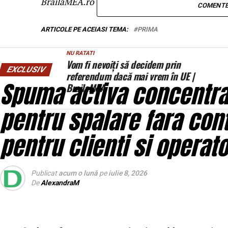
BrailaMEA.ro
COMENTE
ARTICOLE PE ACEIASI TEMA:
PRIMA
NU RATATI
Vom fi nevoiți să decidem prin
EXCLUSIV
referendum dacă mai vrem în UE |
Spuma activa concentrat
BrailaMEA
pentru spalare fara con
pentru clienti si operato
Publicat
acum o lună
pe
iulie 8, 2026
De
AlexandraM