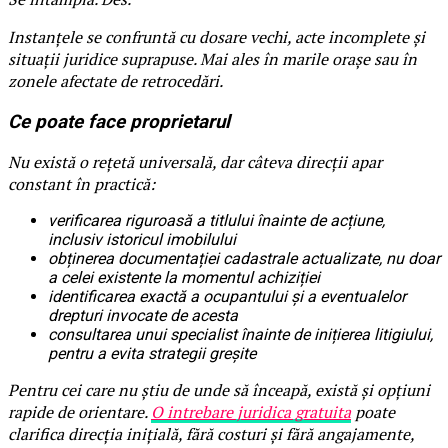
Instanțele se confruntă cu dosare vechi, acte incomplete și
situații juridice suprapuse. Mai ales în marile orașe sau în
zonele afectate de retrocedări.
Ce poate face proprietarul
Nu există o rețetă universală, dar câteva direcții apar
constant în practică:
verificarea riguroasă a titlului înainte de acțiune,
inclusiv istoricul imobilului
obținerea documentației cadastrale actualizate, nu doar
a celei existente la momentul achiziției
identificarea exactă a ocupantului și a eventualelor
drepturi invocate de acesta
consultarea unui specialist înainte de inițierea litigiului,
pentru a evita strategii greșite
Pentru cei care nu știu de unde să înceapă, există și opțiuni
rapide de orientare.
O intrebare juridica gratuita
poate
clarifica direcția inițială, fără costuri și fără angajamente,