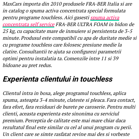
MaxCars importa din 2010 produsele FRA-BER Italia si are
in catalog o spuma activa concentrata special formulata
pentru programe touchless. Aici gasesti
spuma activa
concentrata self service
FRA-BER ULTRA FOAM in bidon de
25 kg, cu capacitate mare de inmuiere si persistenta de 3-5
minute. Produsul este compatibil cu apa de duritate medie si
cu programe touchless care folosesc presiune medie la
clatire. Consultantii te ajuta sa configurezi parametrii
optimi pentru instalatia ta. Comenzile intre 11 si 39
bidoane au pret redus.
Experienta clientului in touchless
Clientul intra in boxa, alege programul touchless, aplica
spuma, asteapta 3-4 minute, clateste si pleaca. Fara contact,
fara efort, fara reziduuri de burete pe caroserie. Pentru multi
clienti, aceasta experienta este sinonima cu serviciul
premium. Perceptia de calitate este mai mare chiar daca
rezultatul final este similar cu cel al unui program cu perii.
Un client care se simte rasfatat revine mai des si vorbeste