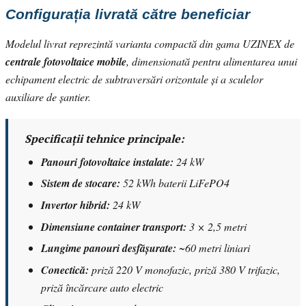
Configurația livrată către beneficiar
Modelul livrat reprezintă varianta compactă din gama UZINEX de
centrale fotovoltaice mobile
, dimensionată pentru alimentarea unui
echipament electric de subtraversări orizontale și a sculelor
auxiliare de șantier.
Specificații tehnice principale:
Panouri fotovoltaice instalate:
24 kW
Sistem de stocare:
52 kWh baterii LiFePO4
Invertor hibrid:
24 kW
Dimensiune container transport:
3 × 2,5 metri
Lungime panouri desfășurate:
~60 metri liniari
Conectică:
priză 220 V monofazic, priză 380 V trifazic,
priză încărcare auto electric