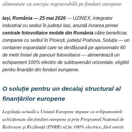
alimentate cu energie regenerabilă pe fonduri europene
Iași, România — 25 mai 2026
— UZINEX, integrator
industrial cu sediul în județul Iași, anunță livrarea primei
centrale fotovoltaice mobile din România
către beneficiar,
companie cu sediul în Ploiești, județul Prahova. Soluția — un
container expandabil care se desfășoară pe aproximativ 60
de metri liniari de panouri fotovoltaice — alimentează un
echipament 100% electric de subtraversări orizontale, eligibil
pentru finanțări din fonduri europene.
O soluție pentru un decalaj structural al
finanțărilor europene
Legislația actuală a Uniunii Europene impune ca echipamentele
achiziționate din fonduri europene și prin Programul Național de
Redresare și Reziliență (PNRR) să fie 100% electrice, fără emisii