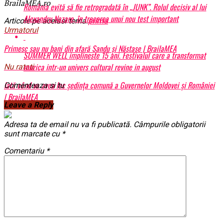
BrailaMEA.ro
România evită să fie retrogradată în „JUNK”. Rolul decisiv al lui
Alexandru Nazare, în trecerea unui nou test important
Articole pe aceiasi tema:
prima
Urmatorul
Primesc sau nu bani din afară Sandu și Năstase | BrailaMEA
SUMMER WELL implineste 15 ani. Festivalul care a transformat
muzica intr-un univers cultural revine in august
Nu ratati
Iată când va avea loc ședința comună a Guvernelor Moldovei și României
Comenteaza si tu
| BrailaMEA
Leave a Reply
Adresa ta de email nu va fi publicată.
Câmpurile obligatorii
sunt marcate cu
*
Comentariu
*