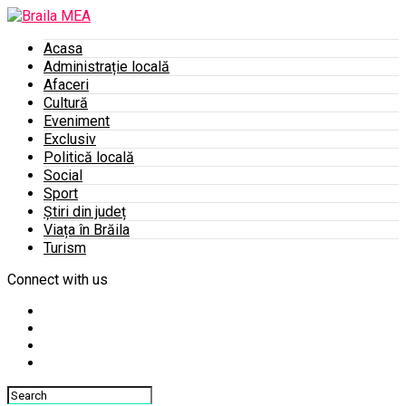
Acasa
Administrație locală
Afaceri
Cultură
Eveniment
Exclusiv
Politică locală
Social
Sport
Știri din județ
Viața în Brăila
Turism
Connect with us