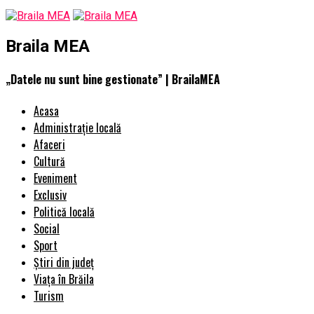
Braila MEA
„Datele nu sunt bine gestionate” | BrailaMEA
Acasa
Administrație locală
Afaceri
Cultură
Eveniment
Exclusiv
Politică locală
Social
Sport
Știri din județ
Viața în Brăila
Turism