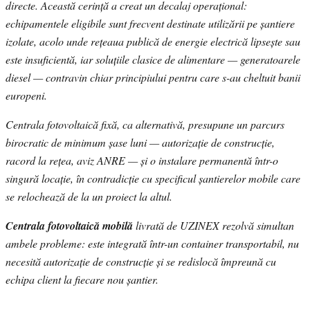
directe. Această cerință a creat un decalaj operațional:
echipamentele eligibile sunt frecvent destinate utilizării pe șantiere
izolate, acolo unde rețeaua publică de energie electrică lipsește sau
este insuficientă, iar soluțiile clasice de alimentare — generatoarele
diesel — contravin chiar principiului pentru care s-au cheltuit banii
europeni.
Centrala fotovoltaică fixă, ca alternativă, presupune un parcurs
birocratic de minimum șase luni — autorizație de construcție,
racord la rețea, aviz ANRE — și o instalare permanentă într-o
singură locație, în contradicție cu specificul șantierelor mobile care
se relochează de la un proiect la altul.
Centrala fotovoltaică mobilă
livrată de UZINEX rezolvă simultan
ambele probleme: este integrată într-un container transportabil, nu
necesită autorizație de construcție și se redislocă împreună cu
echipa client la fiecare nou șantier.