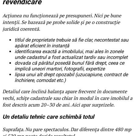
revendicare
Acțiunea nu funcționează pe presupuneri. Nici pe bune
intenții. Se bazează pe probe solide și pe o construcție
juridică coerentă.
titlul de proprietate trebuie să fie clar, necontestat sau
apărat eficient în instanță
identificarea exactă a imobilului, mai ales în zonele
unde cadastrul a fost actualizat tardiv sau incomplet
dovada că pârâtul posedă bunul fără drept, ceea ce
implică uneori martori, fotografii, expertize
lipsa unui alt drept opozabil (uzucapiune, contract de
închiriere, comodat etc.)
Detaliul care înclină balanța apare frecvent în documente
vechi, schițe cadastrale sau chiar în modul în care imobilul a
fost descris acum 20–30 de ani. Aici apar surprizele.
Un detaliu tehnic care schimbă totul
Suprafața. Nu pare spectaculos. Dar diferența dintre 480 mp
și 520 mp poate decide rezultatul.