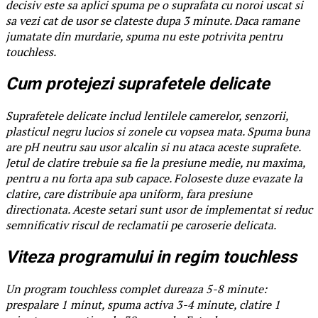
decisiv este sa aplici spuma pe o suprafata cu noroi uscat si
sa vezi cat de usor se clateste dupa 3 minute. Daca ramane
jumatate din murdarie, spuma nu este potrivita pentru
touchless.
Cum protejezi suprafetele delicate
Suprafetele delicate includ lentilele camerelor, senzorii,
plasticul negru lucios si zonele cu vopsea mata. Spuma buna
are pH neutru sau usor alcalin si nu ataca aceste suprafete.
Jetul de clatire trebuie sa fie la presiune medie, nu maxima,
pentru a nu forta apa sub capace. Foloseste duze evazate la
clatire, care distribuie apa uniform, fara presiune
directionata. Aceste setari sunt usor de implementat si reduc
semnificativ riscul de reclamatii pe caroserie delicata.
Viteza programului in regim touchless
Un program touchless complet dureaza 5-8 minute:
prespalare 1 minut, spuma activa 3-4 minute, clatire 1