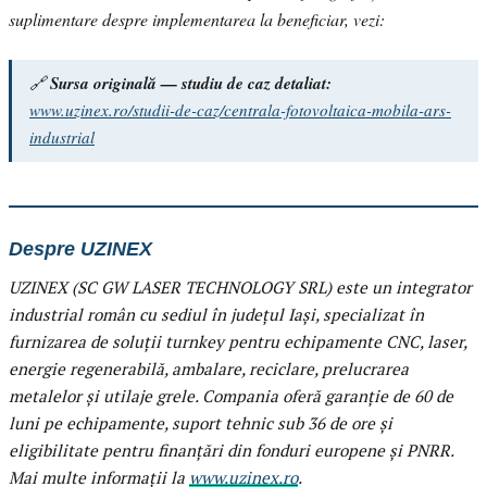
suplimentare despre implementarea la beneficiar, vezi:
🔗
Sursa originală — studiu de caz detaliat:
www.uzinex.ro/studii-de-caz/centrala-fotovoltaica-mobila-ars-
industrial
Despre UZINEX
UZINEX (SC GW LASER TECHNOLOGY SRL) este un integrator
industrial român cu sediul în județul Iași, specializat în
furnizarea de soluții turnkey pentru echipamente CNC, laser,
energie regenerabilă, ambalare, reciclare, prelucrarea
metalelor și utilaje grele. Compania oferă garanție de 60 de
luni pe echipamente, suport tehnic sub 36 de ore și
eligibilitate pentru finanțări din fonduri europene și PNRR.
Mai multe informații la
www.uzinex.ro
.