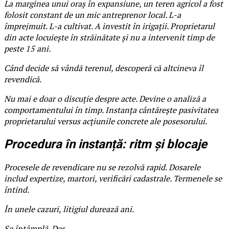
La marginea unui oraș în expansiune, un teren agricol a fost
folosit constant de un mic antreprenor local. L-a
împrejmuit. L-a cultivat. A investit în irigații. Proprietarul
din acte locuiește în străinătate și nu a intervenit timp de
peste 15 ani.
Când decide să vândă terenul, descoperă că altcineva îl
revendică.
Nu mai e doar o discuție despre acte. Devine o analiză a
comportamentului în timp. Instanța cântărește pasivitatea
proprietarului versus acțiunile concrete ale posesorului.
Procedura în instanță: ritm și blocaje
Procesele de revendicare nu se rezolvă rapid. Dosarele
includ expertize, martori, verificări cadastrale. Termenele se
întind.
În unele cazuri, litigiul durează ani.
Se întâmplă. Des.