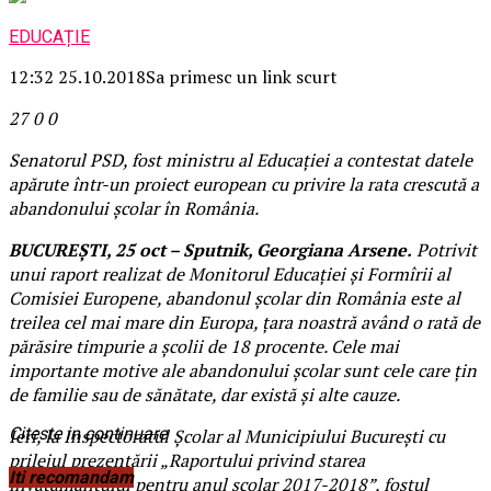
EDUCAȚIE
12:32 25.10.2018
Sa primesc un link scurt
27
0
0
Senatorul PSD, fost ministru al Educaţiei a contestat datele
apărute într-un proiect european cu privire la rata crescută a
abandonului şcolar în România.
BUCUREŞTI, 25 oct – Sputnik, Georgiana Arsene.
Potrivit
unui raport realizat de Monitorul Educaţiei şi Formîrii al
Comisiei Europene, abandonul şcolar din România este al
treilea cel mai mare din Europa, ţara noastră având o rată de
părăsire timpurie a şcolii de 18 procente. Cele mai
importante motive ale abandonului şcolar sunt cele care ţin
de familie sau de sănătate, dar există şi alte cauze.
Citeste in continuare
Ieri, la Inspectoratul Şcolar al Municipiului Bucureşti cu
prilejul prezentării „Raportului privind starea
Iti recomandam
învăţământului pentru anul şcolar 2017-2018”, fostul