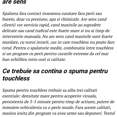
are sens
Spalarea fara contact inseamna curatare fara perii sau
burete, doar cu presiune, apa si chimicale. Are sens cand
clientii vor serviciu rapid, cand masinile au suprafete
delicate sau cand traficul este foarte mare si nu ai timp de
interventie manuala. Nu are sens cand masinile sunt foarte
murdare, cu noroi intarit, caz in care touchless nu poate face
totul. Pentru o spalatorie medie, combinatia intre touchless
si un program cu perii pentru cazurile extreme da cel mai
bun echilibru intre cost si calitate.
Ce trebuie sa contina o spuma pentru
touchless
Spuma pentru touchless trebuie sa aiba trei calitati
esentiale: densitate mare pentru acoperire vizuala,
persistenta de 3-5 minute pentru timp de actiune, putere de
inmuiere echivalenta cu o perie moale. Fara aceste calitati,
masina iesita din program va avea urme sau depuneri. Testul