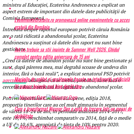
ministru al Educaţiei, Ecaterina Andronescu a explicat un
aspect extrem de important din datele date publicităţii de
Comisia Europeană.
EvenimenteGratuite.ro promovează online evenimentele cu acces
gratuit din România
Întrebată despre raportul european potrivit căruia România
are o rată ridicată a abandonului şcolar, Ecaterina
Andronescu a susţinut că datele din raport nu sunt bine
Tot ce trebuie sa stii inainte de Summer Well 2026. Ghidul
gestionate.
complet pentru editia aniversara de 15 ani
„Cred că datele de abandon şcolar nu sunt bine gestionate şi
sunt, după părerea mea, mai degrabă scoase de undeva din
interior, fără o bază reală”, a explicat senatorul PSD potrivit
Mașinile de spălat și uscătoarele bazate pe inteligență artificială
agerpres.ro
, adăugând că ar trebui, probabil, să se facă o
îți cunosc hainele mai bine decât tine
cercetare foarte serioasă în legătură cu abandonul şcolar.
Potrivit raportului Comisiei Europene, ediţia 2018,
proporţia tinerilor care au cel mult gimnaziu în segmentul
Cum a transformat Nicușor Dan o notă de trecere într-un mesaj de
de vârstă 18-24 de ani, în perioada analizată 2014-2017,
stabilitate
este 18,1%, neschimbat comparativ cu 2014, faţă de o medie
a UE de 10,6%, apropiată de ţinta de 10% pentru 2020.