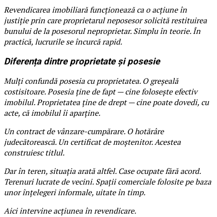
Revendicarea imobiliară funcționează ca o acțiune în
justiție prin care proprietarul neposesor solicită restituirea
bunului de la posesorul neproprietar. Simplu în teorie. În
practică, lucrurile se încurcă rapid.
Diferența dintre proprietate și posesie
Mulți confundă posesia cu proprietatea. O greșeală
costisitoare. Posesia ține de fapt — cine folosește efectiv
imobilul. Proprietatea ține de drept — cine poate dovedi, cu
acte, că imobilul îi aparține.
Un contract de vânzare-cumpărare. O hotărâre
judecătorească. Un certificat de moștenitor. Acestea
construiesc titlul.
Dar în teren, situația arată altfel. Case ocupate fără acord.
Terenuri lucrate de vecini. Spații comerciale folosite pe baza
unor înțelegeri informale, uitate în timp.
Aici intervine acțiunea în revendicare.