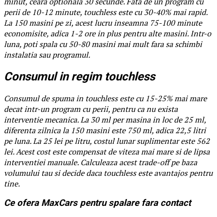
minut, ceara optionala 30 secunde. Fata de un program cu
perii de 10-12 minute, touchless este cu 30-40% mai rapid.
La 150 masini pe zi, acest lucru inseamna 75-100 minute
economisite, adica 1-2 ore in plus pentru alte masini. Intr-o
luna, poti spala cu 50-80 masini mai mult fara sa schimbi
instalatia sau programul.
Consumul in regim touchless
Consumul de spuma in touchless este cu 15-25% mai mare
decat intr-un program cu perii, pentru ca nu exista
interventie mecanica. La 30 ml per masina in loc de 25 ml,
diferenta zilnica la 150 masini este 750 ml, adica 22,5 litri
pe luna. La 25 lei pe litru, costul lunar suplimentar este 562
lei. Acest cost este compensat de viteza mai mare si de lipsa
interventiei manuale. Calculeaza acest trade-off pe baza
volumului tau si decide daca touchless este avantajos pentru
tine.
Ce ofera MaxCars pentru spalare fara contact