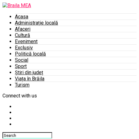
Acasa
Administrație locală
Afaceri
Cultură
Eveniment
Exclusiv
Politică locală
Social
Sport
Știri din județ
Viața în Brăila
Turism
Connect with us