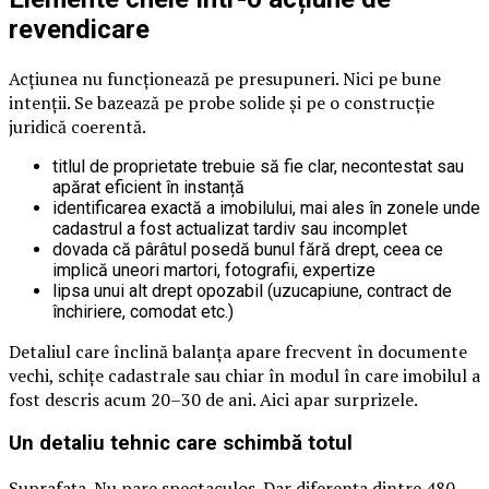
revendicare
Acțiunea nu funcționează pe presupuneri. Nici pe bune
intenții. Se bazează pe probe solide și pe o construcție
juridică coerentă.
titlul de proprietate trebuie să fie clar, necontestat sau
apărat eficient în instanță
identificarea exactă a imobilului, mai ales în zonele unde
cadastrul a fost actualizat tardiv sau incomplet
dovada că pârâtul posedă bunul fără drept, ceea ce
implică uneori martori, fotografii, expertize
lipsa unui alt drept opozabil (uzucapiune, contract de
închiriere, comodat etc.)
Detaliul care înclină balanța apare frecvent în documente
vechi, schițe cadastrale sau chiar în modul în care imobilul a
fost descris acum 20–30 de ani. Aici apar surprizele.
Un detaliu tehnic care schimbă totul
Suprafața. Nu pare spectaculos. Dar diferența dintre 480