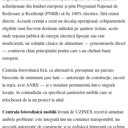
achiziționate din fonduri europene și prin Programul Național de
Redresare și Reziliență (PNRR) să fie 100% electrice, fără emisii
directe. Această cerință a creat un decalaj operațional: echipamentele
eligibile sunt frecvent destinate utilizării pe șantiere izolate, acolo
unde rețeaua publică de energie electrică lipsește sau este
insuficientă, iar soluțiile clasice de alimentare — generatoarele diesel
— contravin chiar principiului pentru care s-au cheltuit banii
europeni.
Centrala fotovoltaică fixă, ca alternativă, presupune un parcurs
birocratic de minimum șase luni — autorizație de construcție, racord
la rețea, aviz ANRE — și o instalare permanentă într-o singură
locație, în contradicție cu specificul șantierelor mobile care se
relochează de la un proiect la altul.
Centrala fotovoltaică mobilă
livrată de UZINEX rezolvă simultan
ambele probleme: este integrată într-un container transportabil, nu
necesită autorizație de construcție și se redislocă împreună cu echipa