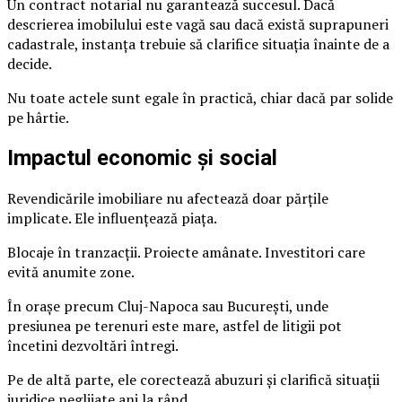
Un contract notarial nu garantează succesul. Dacă
descrierea imobilului este vagă sau dacă există suprapuneri
cadastrale, instanța trebuie să clarifice situația înainte de a
decide.
Nu toate actele sunt egale în practică, chiar dacă par solide
pe hârtie.
Impactul economic și social
Revendicările imobiliare nu afectează doar părțile
implicate. Ele influențează piața.
Blocaje în tranzacții. Proiecte amânate. Investitori care
evită anumite zone.
În orașe precum Cluj-Napoca sau București, unde
presiunea pe terenuri este mare, astfel de litigii pot
încetini dezvoltări întregi.
Pe de altă parte, ele corectează abuzuri și clarifică situații
juridice neglijate ani la rând.