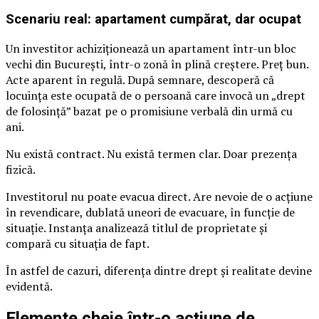
Scenariu real: apartament cumpărat, dar ocupat
Un investitor achiziționează un apartament într-un bloc
vechi din București, într-o zonă în plină creștere. Preț bun.
Acte aparent în regulă. După semnare, descoperă că
locuința este ocupată de o persoană care invocă un „drept
de folosință” bazat pe o promisiune verbală din urmă cu
ani.
Nu există contract. Nu există termen clar. Doar prezența
fizică.
Investitorul nu poate evacua direct. Are nevoie de o acțiune
în revendicare, dublată uneori de evacuare, în funcție de
situație. Instanța analizează titlul de proprietate și
compară cu situația de fapt.
În astfel de cazuri, diferența dintre drept și realitate devine
evidentă.
Elemente cheie într-o acțiune de