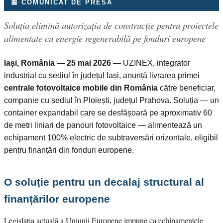
📰 COMUNICAT DE PRESĂ
Soluția elimină autorizația de construcție pentru proiectele
alimentate cu energie regenerabilă pe fonduri europene
Iași, România — 25 mai 2026
— UZINEX, integrator
industrial cu sediul în județul Iași, anunță livrarea primei
centrale fotovoltaice mobile din România
către beneficiar,
companie cu sediul în Ploiești, județul Prahova. Soluția — un
container expandabil care se desfășoară pe aproximativ 60
de metri liniari de panouri fotovoltaice — alimentează un
echipament 100% electric de subtraversări orizontale, eligibil
pentru finanțări din fonduri europene.
O soluție pentru un decalaj structural al
finanțărilor europene
Legislația actuală a Uniunii Europene impune ca echipamentele