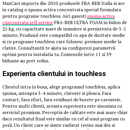
MaxCars importa din 2010 produsele FRA-BER Italia si are
in catalog o spuma activa concentrata special formulata
pentru programe touchless. Aici gasesti
spuma activa
concentrata self service
FRA-BER ULTRA FOAM in bidon de
25 kg, cu capacitate mare de inmuiere si persistenta de 3-5
minute. Produsul este compatibil cu apa de duritate medie
si cu programe touchless care folosesc presiune medie la
clatire. Consultantii te ajuta sa configurezi parametrii
optimi pentru instalatia ta. Comenzile intre 11 si 39
bidoane au pret redus.
Experienta clientului in touchless
Clientul intra in boxa, alege programul touchless, aplica
spuma, asteapta 3-4 minute, clateste si pleaca. Fara
contact, fara efort, fara reziduuri de burete pe caroserie.
Pentru multi clienti, aceasta experienta este sinonima cu
serviciul premium. Perceptia de calitate este mai mare chiar
daca rezultatul final este similar cu cel al unui program cu
perii. Un client care se simte rasfatat revine mai des si