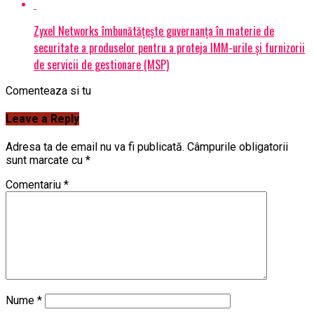
Zyxel Networks îmbunătățește guvernanța în materie de
securitate a produselor pentru a proteja IMM-urile și furnizorii
de servicii de gestionare (MSP)
Comenteaza si tu
Leave a Reply
Adresa ta de email nu va fi publicată.
Câmpurile obligatorii
sunt marcate cu
*
Comentariu
*
Nume
*