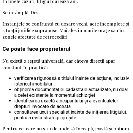
În unele cazuri, litigiul durează ani.
Se întâmplă. Des.
Instanțele se confruntă cu dosare vechi, acte incomplete și
situații juridice suprapuse. Mai ales în marile orașe sau în
zonele afectate de retrocedări.
Ce poate face proprietarul
Nu există o rețetă universală, dar câteva direcții apar
constant în practică:
verificarea riguroasă a titlului înainte de acțiune, inclusiv
istoricul imobilului
obținerea documentației cadastrale actualizate, nu doar
a celei existente la momentul achiziției
identificarea exactă a ocupantului și a eventualelor
drepturi invocate de acesta
consultarea unui specialist înainte de inițierea litigiului,
pentru a evita strategii greșite
Pentru cei care nu știu de unde să înceapă, există și opțiuni