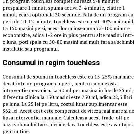
Un program touchless complet dureaza 5-8 minute:
prespalare 1 minut, spuma activa 3-4 minute, clatire 1
minut, ceara optionala 30 secunde. Fata de un program cu
perii de 10-12 minute, touchless este cu 30-40% mai rapid.
La 150 masini pe zi, acest lucru inseamna 75-100 minute
economisite, adica 1-2 ore in plus pentru alte masini. Intr-
o luna, poti spala cu 50-80 masini mai mult fara sa schimbi
instalatia sau programul.
Consumul in regim touchless
Consumul de spuma in touchless este cu 15-25% mai mare
decat intr-un program cu perii, pentru ca nu exista
interventie mecanica. La 30 ml per masina in loc de 25 ml,
diferenta zilnica la 150 masini este 750 ml, adica 22,5 litri
pe luna. La 25 lei pe litru, costul lunar suplimentar este
562 lei. Acest cost este compensat de viteza mai mare si de
lipsa interventiei manuale. Calculeaza acest trade-off pe
baza volumului tau si decide daca touchless este avantajos
pentru tine.