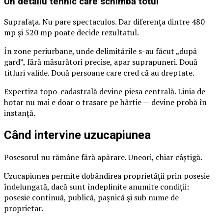
Un detaliu tehnic care schimbă totul
Suprafața. Nu pare spectaculos. Dar diferența dintre 480
mp și 520 mp poate decide rezultatul.
În zone periurbane, unde delimitările s-au făcut „după
gard”, fără măsurători precise, apar suprapuneri. Două
titluri valide. Două persoane care cred că au dreptate.
Expertiza topo-cadastrală devine piesa centrală. Linia de
hotar nu mai e doar o trasare pe hârtie — devine probă în
instanță.
Când intervine uzucapiunea
Posesorul nu rămâne fără apărare. Uneori, chiar câștigă.
Uzucapiunea permite dobândirea proprietății prin posesie
îndelungată, dacă sunt îndeplinite anumite condiții:
posesie continuă, publică, pașnică și sub nume de
proprietar.