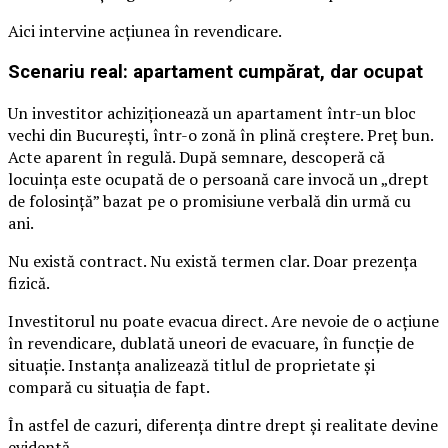
Aici intervine acțiunea în revendicare.
Scenariu real: apartament cumpărat, dar ocupat
Un investitor achiziționează un apartament într-un bloc
vechi din București, într-o zonă în plină creștere. Preț bun.
Acte aparent în regulă. După semnare, descoperă că
locuința este ocupată de o persoană care invocă un „drept
de folosință” bazat pe o promisiune verbală din urmă cu
ani.
Nu există contract. Nu există termen clar. Doar prezența
fizică.
Investitorul nu poate evacua direct. Are nevoie de o acțiune
în revendicare, dublată uneori de evacuare, în funcție de
situație. Instanța analizează titlul de proprietate și
compară cu situația de fapt.
În astfel de cazuri, diferența dintre drept și realitate devine
evidentă.