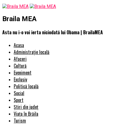
Braila MEA
Asta nu i-o voi ierta niciodată lui Obama | BrailaMEA
Acasa
Administrație locală
Afaceri
Cultură
Eveniment
Exclusiv
Politică locală
Social
Sport
Știri din județ
Viața în Brăila
Turism