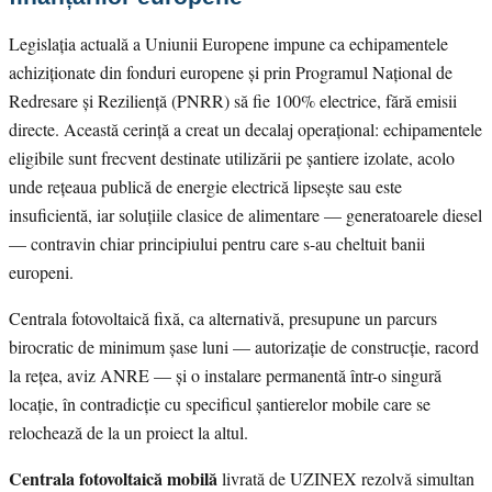
Legislația actuală a Uniunii Europene impune ca echipamentele
achiziționate din fonduri europene și prin Programul Național de
Redresare și Reziliență (PNRR) să fie 100% electrice, fără emisii
directe. Această cerință a creat un decalaj operațional: echipamentele
eligibile sunt frecvent destinate utilizării pe șantiere izolate, acolo
unde rețeaua publică de energie electrică lipsește sau este
insuficientă, iar soluțiile clasice de alimentare — generatoarele diesel
— contravin chiar principiului pentru care s-au cheltuit banii
europeni.
Centrala fotovoltaică fixă, ca alternativă, presupune un parcurs
birocratic de minimum șase luni — autorizație de construcție, racord
la rețea, aviz ANRE — și o instalare permanentă într-o singură
locație, în contradicție cu specificul șantierelor mobile care se
relochează de la un proiect la altul.
Centrala fotovoltaică mobilă
livrată de UZINEX rezolvă simultan