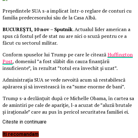
Președintele SUA s-a implicat într-o reglare de conturi cu
familia predecesorului său de la Casa Albă.
BUCUREȘTI, 10 nov – Sputnik
. Actualul lider american a
spus că fostul șef de stat nu are nici o scuză pentru ce a
făcut cu sectorul militar.
Conform spuselor lui Trump pe care le citează
Huffington
Post
, domeniul ”a fost slăbit din cauza finanțării
insuficiente”, în rezultat ”totul era învechit și uzat”.
Administrația SUA se vede nevoită acum să restabilescă
apărarea și să investească în ea ”sume enorme de bani”.
Trump s-a dezlănțuit după ce Michelle Obama, în cartea sa
de amintiri pe cale de apariție, l-a acuzat de ”aluzii brutale
și iraționale” care au pus în pericol securitatea familiei ei.
Citeste in continuare
Iti recomandam
BrailaMEA.ro