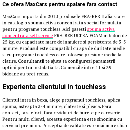
Ce ofera MaxCars pentru spalare fara contact
MaxCars importa din 2010 produsele FRA-BER Italia si are
in catalog o spuma activa concentrata special formulata
pentru programe touchless. Aici gasesti
spuma activa
concentrata self service
FRA-BER ULTRA FOAM in bidon de
25 kg, cu capacitate mare de inmuiere si persistenta de 3-5
minute. Produsul este compatibil cu apa de duritate medie
si cu programe touchless care folosesc presiune medie la
clatire. Consultantii te ajuta sa configurezi parametrii
optimi pentru instalatia ta. Comenzile intre 11 si 39
bidoane au pret redus.
Experienta clientului in touchless
Clientul intra in boxa, alege programul touchless, aplica
spuma, asteapta 3-4 minute, clateste si pleaca. Fara
contact, fara efort, fara reziduuri de burete pe caroserie.
Pentru multi clienti, aceasta experienta este sinonima cu
serviciul premium. Perceptia de calitate este mai mare chiar