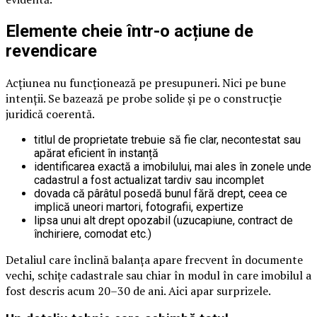
Elemente cheie într-o acțiune de
revendicare
Acțiunea nu funcționează pe presupuneri. Nici pe bune
intenții. Se bazează pe probe solide și pe o construcție
juridică coerentă.
titlul de proprietate trebuie să fie clar, necontestat sau
apărat eficient în instanță
identificarea exactă a imobilului, mai ales în zonele unde
cadastrul a fost actualizat tardiv sau incomplet
dovada că pârâtul posedă bunul fără drept, ceea ce
implică uneori martori, fotografii, expertize
lipsa unui alt drept opozabil (uzucapiune, contract de
închiriere, comodat etc.)
Detaliul care înclină balanța apare frecvent în documente
vechi, schițe cadastrale sau chiar în modul în care imobilul a
fost descris acum 20–30 de ani. Aici apar surprizele.