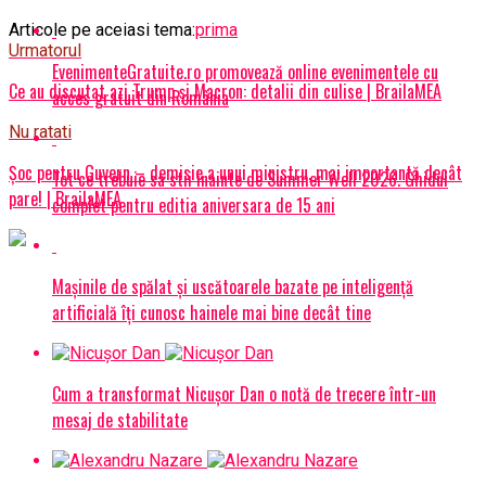
Articole pe aceiasi tema:
prima
Urmatorul
EvenimenteGratuite.ro promovează online evenimentele cu
Ce au discutat azi Trump și Macron: detalii din culise | BrailaMEA
acces gratuit din România
Nu ratati
Șoc pentru Guvern – demisie a unui ministru, mai importantă decât
Tot ce trebuie sa stii inainte de Summer Well 2026. Ghidul
pare! | BrailaMEA
complet pentru editia aniversara de 15 ani
Mașinile de spălat și uscătoarele bazate pe inteligență
artificială îți cunosc hainele mai bine decât tine
Cum a transformat Nicușor Dan o notă de trecere într-un
mesaj de stabilitate