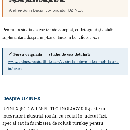
eligibile pentru finanțările UE.”
Andrei-Sorin Baciu
, co-fondator
UZINEX
Pentru un studiu de caz tehnic complet, cu fotografii și detalii
suplimentare despre implementarea la beneficiar, vezi:
Sursa originală — studiu de caz detaliat:
🔗
www.uzinex.ro/studii-de-caz/centrala-fotovoltaica-mobila-ars-
industrial
Despre UZINEX
UZINEX (SC GW LASER TECHNOLOGY SRL) este un
integrator industrial român cu sediul în județul Iași,
specializat în furnizarea de soluții turnkey pentru