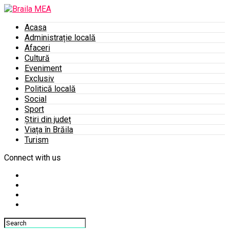
Acasa
Administrație locală
Afaceri
Cultură
Eveniment
Exclusiv
Politică locală
Social
Sport
Știri din județ
Viața în Brăila
Turism
Connect with us