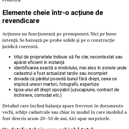
Elemente cheie într-o acțiune de
revendicare
Acțiunea nu funcționează pe presupuneri. Nici pe bune
intenții. Se bazează pe probe solide și pe o construcție
juridică coerentă.
titlul de proprietate trebuie să fie clar, necontestat sau
apărat eficient în instanță
identificarea exactă a imobilului, mai ales în zonele unde
cadastrul a fost actualizat tardiv sau incomplet
dovada că pârâtul posedă bunul fără drept, ceea ce
implică uneori martori, fotografii, expertize
lipsa unui alt drept opozabil (uzucapiune, contract de
închiriere, comodat etc.)
Detaliul care înclină balanța apare frecvent în documente
vechi, schițe cadastrale sau chiar în modul în care imobilul a
fost descris acum 20–30 de ani. Aici apar surprizele.