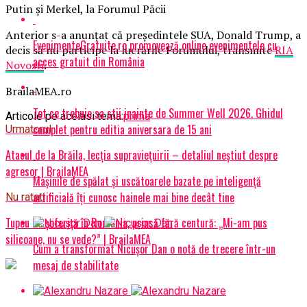
Putin și Merkel, la Forumul Păcii
Anterior s-a anunțat că președintele SUA, Donald Trump, a
EvenimenteGratuite.ro promovează online evenimentele cu
decis să nu participe la lucrările Forumului, transmite
RIA
acces gratuit din România
Novosti
.
BrailaMEA.ro
Tot ce trebuie sa stii inainte de Summer Well 2026. Ghidul
Articole pe aceiasi tema:
prima
complet pentru editia aniversara de 15 ani
Urmatorul
Atacul de la Brăila, lecţia supravieţuirii – detaliul neştiut despre
agresor | BrailaMEA
Mașinile de spălat și uscătoarele bazate pe inteligență
artificială îți cunosc hainele mai bine decât tine
Nu ratati
Tupeu de şoferiţă în România, prinsă fără centură: „Mi-am pus
silicoane, nu se vede?” | BrailaMEA
Cum a transformat Nicușor Dan o notă de trecere într-un
mesaj de stabilitate