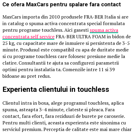
Ce ofera MaxCars pentru spalare fara contact
MaxCars importa din 2010 produsele FRA-BER Italia si are
in catalog o spuma activa concentrata special formulata
pentru programe touchless. Aici gasesti
spuma activa
concentrata self service
FRA-BER ULTRA FOAM in bidon de
25 kg, cu capacitate mare de inmuiere si persistenta de 3-5
minute. Produsul este compatibil cu apa de duritate medie
si cu programe touchless care folosesc presiune medie la
clatire. Consultantii te ajuta sa configurezi parametrii
optimi pentru instalatia ta. Comenzile intre 11 si 39
bidoane au pret redus.
Experienta clientului in touchless
Clientul intra in boxa, alege programul touchless, aplica
spuma, asteapta 3-4 minute, clateste si pleaca. Fara
contact, fara efort, fara reziduuri de burete pe caroserie.
Pentru multi clienti, aceasta experienta este sinonima cu
serviciul premium. Perceptia de calitate este mai mare chiar