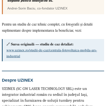
eligibile pentru finanțările UE.”
Andrei-Sorin Baciu
, co-fondator
UZINEX
Pentru un studiu de caz tehnic complet, cu fotografii și detalii
suplimentare despre implementarea la beneficiar, vezi:
Sursa originală — studiu de caz detaliat:
🔗
www.uzinex.ro/studii-de-caz/centrala-fotovoltaica-mobila-ars-
industrial
Despre UZINEX
UZINEX (SC GW LASER TECHNOLOGY SRL) este un
integrator industrial român cu sediul în județul Iași,
specializat în furnizarea de soluții turnkey pentru