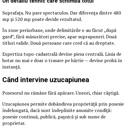
Un detaliu tehnic care schimbă totul
Suprafața. Nu pare spectaculos. Dar diferența dintre 480
mp și 520 mp poate decide rezultatul.
În zone periurbane, unde delimitările s-au făcut „după
gard”, fără măsurători precise, apar suprapuneri. Două
titluri valide. Două persoane care cred că au dreptate.
Expertiza topo-cadastrală devine piesa centrală. Linia de
hotar nu mai e doar o trasare pe hârtie — devine probă în
instanță.
Când intervine uzucapiunea
Posesorul nu rămâne fără apărare. Uneori, chiar câștigă.
Uzucapiunea permite dobândirea proprietății prin posesie
îndelungată, dacă sunt îndeplinite anumite condiții:
posesie continuă, publică, pașnică și sub nume de
proprietar.