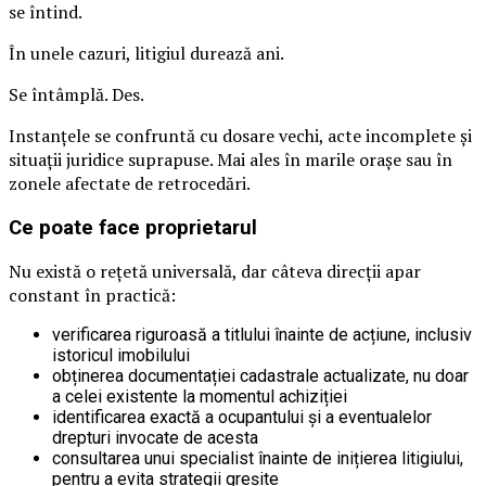
se întind.
În unele cazuri, litigiul durează ani.
Se întâmplă. Des.
Instanțele se confruntă cu dosare vechi, acte incomplete și
situații juridice suprapuse. Mai ales în marile orașe sau în
zonele afectate de retrocedări.
Ce poate face proprietarul
Nu există o rețetă universală, dar câteva direcții apar
constant în practică:
verificarea riguroasă a titlului înainte de acțiune, inclusiv
istoricul imobilului
obținerea documentației cadastrale actualizate, nu doar
a celei existente la momentul achiziției
identificarea exactă a ocupantului și a eventualelor
drepturi invocate de acesta
consultarea unui specialist înainte de inițierea litigiului,
pentru a evita strategii greșite