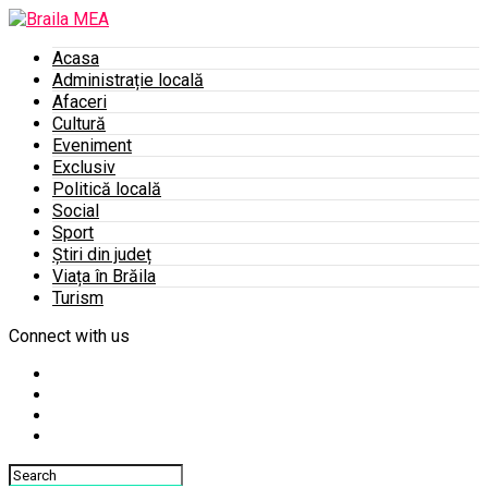
Acasa
Administrație locală
Afaceri
Cultură
Eveniment
Exclusiv
Politică locală
Social
Sport
Știri din județ
Viața în Brăila
Turism
Connect with us