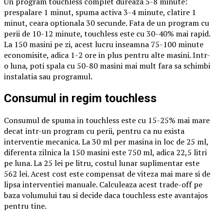
Un program touchless complet dureaza 5-8 minute:
prespalare 1 minut, spuma activa 3-4 minute, clatire 1
minut, ceara optionala 30 secunde. Fata de un program cu
perii de 10-12 minute, touchless este cu 30-40% mai rapid.
La 150 masini pe zi, acest lucru inseamna 75-100 minute
economisite, adica 1-2 ore in plus pentru alte masini. Intr-
o luna, poti spala cu 50-80 masini mai mult fara sa schimbi
instalatia sau programul.
Consumul in regim touchless
Consumul de spuma in touchless este cu 15-25% mai mare
decat intr-un program cu perii, pentru ca nu exista
interventie mecanica. La 30 ml per masina in loc de 25 ml,
diferenta zilnica la 150 masini este 750 ml, adica 22,5 litri
pe luna. La 25 lei pe litru, costul lunar suplimentar este
562 lei. Acest cost este compensat de viteza mai mare si de
lipsa interventiei manuale. Calculeaza acest trade-off pe
baza volumului tau si decide daca touchless este avantajos
pentru tine.