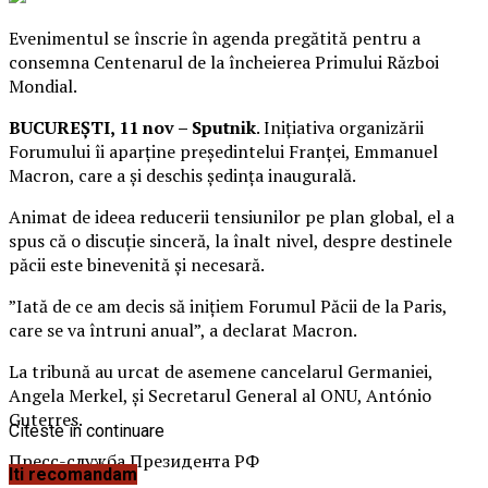
Evenimentul se înscrie în agenda pregătită pentru a
consemna Centenarul de la încheierea Primului Război
Mondial.
BUCUREȘTI, 11 nov – Sputnik
. Inițiativa organizării
Forumului îi aparține președintelui Franței, Emmanuel
Macron, care a și deschis ședința inaugurală.
Animat de ideea reducerii tensiunilor pe plan global, el a
spus că o discuție sinceră, la înalt nivel, despre destinele
păcii este binevenită și necesară.
”Iată de ce am decis să inițiem Forumul Păcii de la Paris,
care se va întruni anual”, a declarat Macron.
La tribună au urcat de asemene cancelarul Germaniei,
Angela Merkel, și Secretarul General al ONU, António
Guterres.
Citeste in continuare
Пресс-служба Президента РФ
Iti recomandam