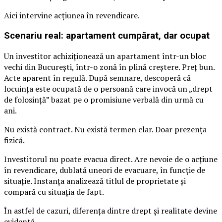
Aici intervine acțiunea în revendicare.
Scenariu real: apartament cumpărat, dar ocupat
Un investitor achiziționează un apartament într-un bloc
vechi din București, într-o zonă în plină creștere. Preț bun.
Acte aparent în regulă. După semnare, descoperă că
locuința este ocupată de o persoană care invocă un „drept
de folosință” bazat pe o promisiune verbală din urmă cu
ani.
Nu există contract. Nu există termen clar. Doar prezența
fizică.
Investitorul nu poate evacua direct. Are nevoie de o acțiune
în revendicare, dublată uneori de evacuare, în funcție de
situație. Instanța analizează titlul de proprietate și
compară cu situația de fapt.
În astfel de cazuri, diferența dintre drept și realitate devine
evidentă.