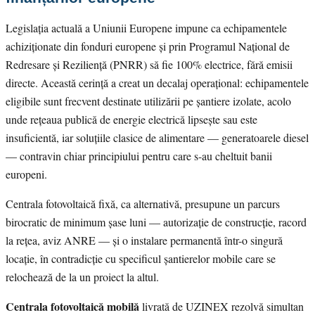
Legislația actuală a Uniunii Europene impune ca echipamentele
achiziționate din fonduri europene și prin Programul Național de
Redresare și Reziliență (PNRR) să fie 100% electrice, fără emisii
directe. Această cerință a creat un decalaj operațional: echipamentele
eligibile sunt frecvent destinate utilizării pe șantiere izolate, acolo
unde rețeaua publică de energie electrică lipsește sau este
insuficientă, iar soluțiile clasice de alimentare — generatoarele diesel
— contravin chiar principiului pentru care s-au cheltuit banii
europeni.
Centrala fotovoltaică fixă, ca alternativă, presupune un parcurs
birocratic de minimum șase luni — autorizație de construcție, racord
la rețea, aviz ANRE — și o instalare permanentă într-o singură
locație, în contradicție cu specificul șantierelor mobile care se
relochează de la un proiect la altul.
Centrala fotovoltaică mobilă
livrată de UZINEX rezolvă simultan