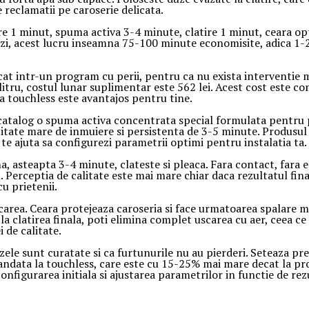
 reclamatii pe caroserie delicata.
 1 minut, spuma activa 3-4 minute, clatire 1 minut, ceara op
i, acest lucru inseamna 75-100 minute economisite, adica 1-2 o
intr-un program cu perii, pentru ca nu exista interventie mec
e litru, costul lunar suplimentar este 562 lei. Acest cost este 
a touchless este avantajos pentru tine.
catalog o spuma activa concentrata special formulata pentru 
te mare de inmuiere si persistenta de 3-5 minute. Produsul 
 te ajuta sa configurezi parametrii optimi pentru instalatia ta
, asteapta 3-4 minute, clateste si pleaca. Fara contact, fara e
 Perceptia de calitate este mai mare chiar daca rezultatul final
u prietenii.
carea. Ceara protejeaza caroseria si face urmatoarea spalare m
 la clatirea finala, poti elimina complet uscarea cu aer, ceea
i de calitate.
ele sunt curatate si ca furtunurile nu au pierderi. Seteaza pre
ndata la touchless, care este cu 15-25% mai mare decat la prog
nfigurarea initiala si ajustarea parametrilor in functie de rez