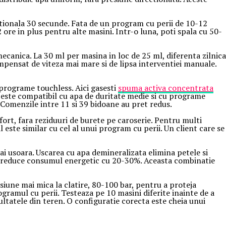
tionala 30 secunde. Fata de un program cu perii de 10-12
re in plus pentru alte masini. Intr-o luna, poti spala cu 50-
anica. La 30 ml per masina in loc de 25 ml, diferenta zilnica
compensat de viteza mai mare si de lipsa interventiei manuale.
programe touchless. Aici gasesti
spuma activa concentrata
este compatibil cu apa de duritate medie si cu programe
. Comenzile intre 11 si 39 bidoane au pret redus.
fort, fara reziduuri de burete pe caroserie. Pentru multi
 este similar cu cel al unui program cu perii. Un client care se
ai usoara. Uscarea cu apa demineralizata elimina petele si
 ce reduce consumul energetic cu 20-30%. Aceasta combinatie
siune mai mica la clatire, 80-100 bar, pentru a proteja
ramul cu perii. Testeaza pe 10 masini diferite inainte de a
ultatele din teren. O configuratie corecta este cheia unui