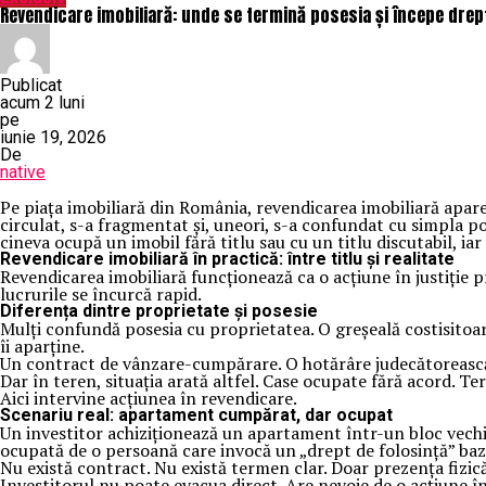
Revendicare imobiliară: unde se termină posesia și începe drept
Publicat
acum 2 luni
pe
iunie 19, 2026
De
native
Pe piața imobiliară din România, revendicarea imobiliară apare
circulat, s-a fragmentat și, uneori, s-a confundat cu simpla po
cineva ocupă un imobil fără titlu sau cu un titlu discutabil, ia
Revendicare imobiliară în practică: între titlu și realitate
Revendicarea imobiliară funcționează ca o acțiune în justiție p
lucrurile se încurcă rapid.
Diferența dintre proprietate și posesie
Mulți confundă posesia cu proprietatea. O greșeală costisitoare
îi aparține.
Un contract de vânzare-cumpărare. O hotărâre judecătorească. 
Dar în teren, situația arată altfel. Case ocupate fără acord. Te
Aici intervine acțiunea în revendicare.
Scenariu real: apartament cumpărat, dar ocupat
Un investitor achiziționează un apartament într-un bloc vechi 
ocupată de o persoană care invocă un „drept de folosință” baz
Nu există contract. Nu există termen clar. Doar prezența fizică
Investitorul nu poate evacua direct. Are nevoie de o acțiune în