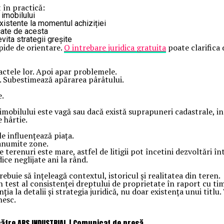
 în practică:
l imobilului
xistente la momentul achiziției
ocate de acesta
evita strategii greșite
apide de orientare.
O intrebare juridica gratuita
poate clarifica d
actele lor. Apoi apar problemele.
. Subestimează apărarea pârâtului.
e.
obilului este vagă sau dacă există suprapuneri cadastrale, inst
 hârtie.
le influențează piața.
 anumite zone.
renuri este mare, astfel de litigii pot încetini dezvoltări înt
dice neglijate ani la rând.
buie să înțeleagă contextul, istoricul și realitatea din teren.
n test al consistenței dreptului de proprietate în raport cu ti
enția la detalii și strategia juridică, nu doar existența unui ti
nesc.
către ARS INDUSTRIAL | Comunicat de presă