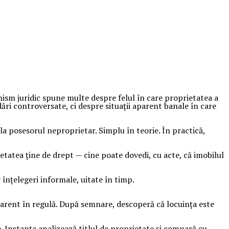
nism juridic spune multe despre felul în care proprietatea a
ări controversate, ci despre situații aparent banale în care
la posesorul neproprietar. Simplu în teorie. În practică,
ietatea ține de drept — cine poate dovedi, cu acte, că imobilul
 înțelegeri informale, uitate în timp.
parent în regulă. După semnare, descoperă că locuința este
e. Instanța analizează titlul de proprietate și compară cu