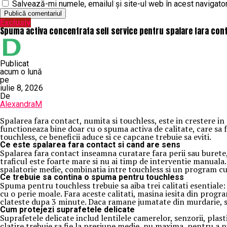
Salvează-mi numele, emailul și site-ul web în acest navigato
Exclusiv
Spuma activa concentrata self service pentru spalare fara conta
Publicat
acum o lună
pe
iulie 8, 2026
De
AlexandraM
Spalarea fara contact, numita si touchless, este in crestere in p
functioneaza bine doar cu o spuma activa de calitate, care sa 
touchless, ce beneficii aduce si ce capcane trebuie sa eviti.
Ce este spalarea fara contact si cand are sens
Spalarea fara contact inseamna curatare fara perii sau burete, 
traficul este foarte mare si nu ai timp de interventie manuala
spalatorie medie, combinatia intre touchless si un program cu p
Ce trebuie sa contina o spuma pentru touchless
Spuma pentru touchless trebuie sa aiba trei calitati esential
cu o perie moale. Fara aceste calitati, masina iesita din progr
clateste dupa 3 minute. Daca ramane jumatate din murdarie, 
Cum protejezi suprafetele delicate
Suprafetele delicate includ lentilele camerelor, senzorii, plas
clatire trebuie sa fie la presiune medie, nu maxima, pentru a n