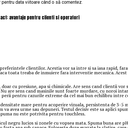
r pentru data viitoare când o să comentez.
ct: avantaje pentru clienti si operatori
referintele clientilor. Acestia vor sa intre si sa iasa rapid, fa
faca toata treaba de inmuiere fara interventie mecanica. Acest
doar cu presiune, apa si chimicale. Are sens cand clientii vor 
. Nu are sens cand masinile sunt foarte murdare, cu noroi intar
erii pentru cazurile extreme da cel mai bun echilibru intre cos
e: densitate mare pentru acoperire vizuala, persistenta de 3-5
am va avea urme sau depuneri. Testul decisiv este sa aplici spum
spuma nu este potrivita pentru touchless.
ticul negru lucios si zonele cu vopsea mata. Spuma buna are pH 
u forta apa sub capace. Foloseste duze evazate la clatire, care