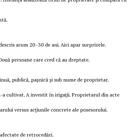
ntă.
descris acum 20–30 de ani. Aici apar surprizele.
. Două persoane care cred că au dreptate.
nuă, publică, pașnică și sub nume de proprietar.
cultivat. A investit în irigații. Proprietarul din acte
rului versus acțiunile concrete ale posesorului.
 afectate de retrocedări.