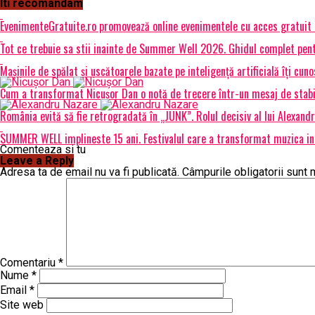
Iti recomandam
EvenimenteGratuite.ro promovează online evenimentele cu acces gratuit
Tot ce trebuie sa stii inainte de Summer Well 2026. Ghidul complet pent
Mașinile de spălat și uscătoarele bazate pe inteligență artificială îți cun
Cum a transformat Nicușor Dan o notă de trecere într-un mesaj de stabi
România evită să fie retrogradată în „JUNK”. Rolul decisiv al lui Alexand
SUMMER WELL implineste 15 ani. Festivalul care a transformat muzica int
Comenteaza si tu
Leave a Reply
Adresa ta de email nu va fi publicată.
Câmpurile obligatorii sunt
Comentariu
*
Nume
*
Email
*
Site web