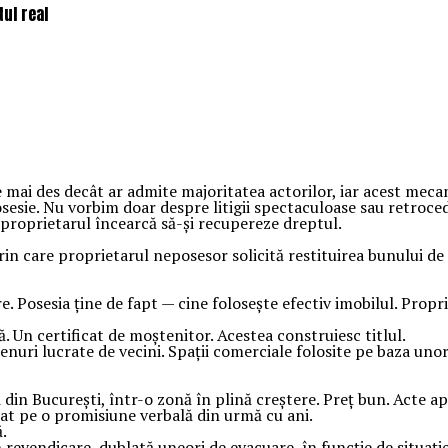
ul real
 mai des decât ar admite majoritatea actorilor, iar acest meca
sesie. Nu vorbim doar despre litigii spectaculoase sau retroced
r proprietarul încearcă să-și recupereze dreptul.
rin care proprietarul neposesor solicită restituirea bunului de 
. Posesia ține de fapt — cine folosește efectiv imobilul. Propr
Un certificat de moștenitor. Acestea construiesc titlul.
renuri lucrate de vecini. Spații comerciale folosite pe baza unor
din București, într-o zonă în plină creștere. Preț bun. Acte a
at pe o promisiune verbală din urmă cu ani.
.
 revendicare, dublată uneori de evacuare, în funcție de situați