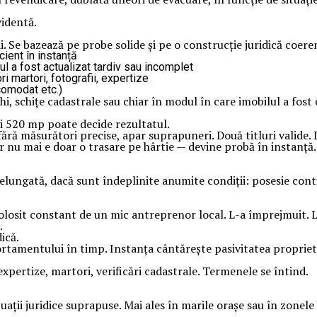
videntă.
. Se bazează pe probe solide și pe o construcție juridică coere
cient în instanță
ul a fost actualizat tardiv sau incomplet
 martori, fotografii, expertize
 comodat etc.)
, schițe cadastrale sau chiar în modul în care imobilul a fost 
i 520 mp poate decide rezultatul.
fără măsurători precise, apar suprapuneri. Două titluri valide
r nu mai e doar o trasare pe hârtie — devine probă în instanță.
lungată, dacă sunt îndeplinite anumite condiții: posesie conti
losit constant de un mic antreprenor local. L-a împrejmuit. L-a 
.
ică.
rtamentului în timp. Instanța cântărește pasivitatea proprieta
xpertize, martori, verificări cadastrale. Termenele se întind.
uații juridice suprapuse. Mai ales în marile orașe sau în zonele