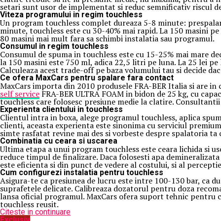
setari sunt usor de implementat si reduc semnificativ riscul de
Viteza programului in regim touchless
Un program touchless complet dureaza 5-8 minute: prespalare
minute, touchless este cu 30-40% mai rapid. La 150 masini pe z
80 masini mai mult fara sa schimbi instalatia sau programul.
Consumul in regim touchless
Consumul de spuma in touchless este cu 15-25% mai mare decat 
la 150 masini este 750 ml, adica 22,5 litri pe luna. La 25 lei p
Calculeaza acest trade-off pe baza volumului tau si decide dac
Ce ofera MaxCars pentru spalare fara contact
MaxCars importa din 2010 produsele FRA-BER Italia si are in 
self service
FRA-BER ULTRA FOAM in bidon de 25 kg, cu capacita
touchless care folosesc presiune medie la clatire. Consultantii
Experienta clientului in touchless
Clientul intra in boxa, alege programul touchless, aplica spuma
clienti, aceasta experienta este sinonima cu serviciul premium.
simte rasfatat revine mai des si vorbeste despre spalatoria ta c
Combinatia cu ceara si uscarea
Ultima etapa a unui program touchless este ceara lichida si us
reduce timpul de finalizare. Daca folosesti apa demineralizata
este eficienta si din punct de vedere al costului, si al perceptie
Cum configurezi instalatia pentru touchless
Asigura-te ca presiunea de lucru este intre 100-130 bar, ca duz
suprafetele delicate. Calibreaza dozatorul pentru doza recoma
lansa oficial programul. MaxCars ofera suport tehnic pentru co
touchless reusit.
Citeste in continuare
Exclusiv