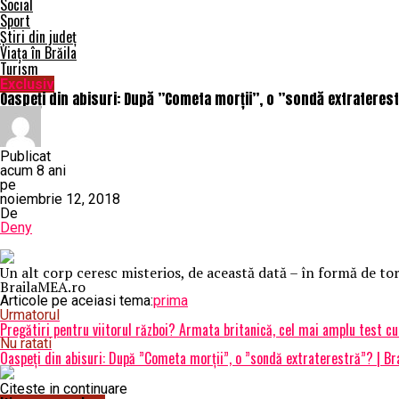
Social
Sport
Știri din județ
Viața în Brăila
Turism
Exclusiv
Oaspeți din abisuri: După ”Cometa morții”, o ”sondă extraterest
Publicat
acum 8 ani
pe
noiembrie 12, 2018
De
Deny
Un alt corp ceresc misterios, de această dată – în formă de tor
BrailaMEA.ro
Articole pe aceiasi tema:
prima
Urmatorul
Pregătiri pentru viitorul război? Armata britanică, cel mai amplu test cu 
Nu ratati
Oaspeți din abisuri: După ”Cometa morții”, o ”sondă extraterestră”? | B
Citeste in continuare