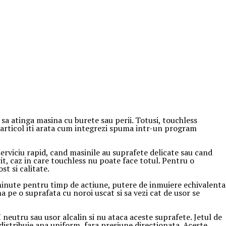
ra sa atinga masina cu burete sau perii. Totusi, touchless
 articol iti arata cum integrezi spuma intr-un program
serviciu rapid, cand masinile au suprafete delicate sau cand
it, caz in care touchless nu poate face totul. Pentru o
t si calitate.
 minute pentru timp de actiune, putere de inmuiere echivalenta
a pe o suprafata cu noroi uscat si sa vezi cat de usor se
neutru sau usor alcalin si nu ataca aceste suprafete. Jetul de
 distribuie apa uniform, fara presiune directionata. Aceste