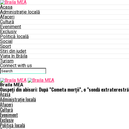
Acasa
Administrație locală
Afaceri
Cultură
Eveniment
Exclusiv
Politică locală
Social
Sport
Știri din județ
Viața în Brăila
Turism
Connect with us
Braila MEA
Oaspeți din abisuri: După ”Cometa morții”, o ”sondă extraterestr
Acasa
Administrație locală
Afaceri
Cultură
Eveniment
Exclusiv
Politică locală