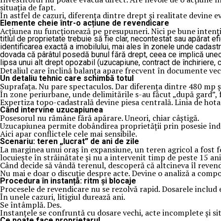
situația de fapt.
În astfel de cazuri, diferența dintre drept și realitate devine e
Elemente cheie într-o acțiune de revendicare
Acțiunea nu funcționează pe presupuneri. Nici pe bune intenții
titlul de proprietate trebuie să fie clar, necontestat sau apărat efi
identificarea exactă a imobilului, mai ales în zonele unde cadastr
dovada că pârâtul posedă bunul fără drept, ceea ce implică uneori
lipsa unui alt drept opozabil (uzucapiune, contract de închiriere,
Detaliul care înclină balanța apare frecvent în documente vechi
Un detaliu tehnic care schimbă totul
Suprafața. Nu pare spectaculos. Dar diferența dintre 480 mp ș
În zone periurbane, unde delimitările s-au făcut „după gard”, 
Expertiza topo-cadastrală devine piesa centrală. Linia de hota
Când intervine uzucapiunea
Posesorul nu rămâne fără apărare. Uneori, chiar câștigă.
Uzucapiunea permite dobândirea proprietății prin posesie înde
Aici apar conflictele cele mai sensibile.
Scenariu: teren „lucrat” de ani de zile
La marginea unui oraș în expansiune, un teren agricol a fost fo
locuiește în străinătate și nu a intervenit timp de peste 15 ani
Când decide să vândă terenul, descoperă că altcineva îl revend
Nu mai e doar o discuție despre acte. Devine o analiză a compo
Procedura în instanță: ritm și blocaje
Procesele de revendicare nu se rezolvă rapid. Dosarele includ e
În unele cazuri, litigiul durează ani.
Se întâmplă. Des.
Instanțele se confruntă cu dosare vechi, acte incomplete și sit
Ce poate face proprietarul