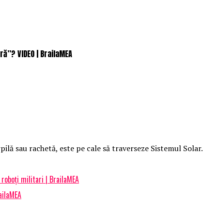
ră”? VIDEO | BrailaMEA
pilă sau rachetă, este pe cale să traverseze Sistemul Solar.
roboţi militari | BrailaMEA
railaMEA