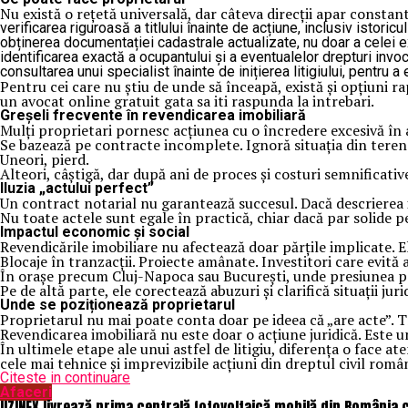
Nu există o rețetă universală, dar câteva direcții apar constant
verificarea riguroasă a titlului înainte de acțiune, inclusiv istoricu
obținerea documentației cadastrale actualizate, nu doar a celei e
identificarea exactă a ocupantului și a eventualelor drepturi inv
consultarea unui specialist înainte de inițierea litigiului, pentru a 
Pentru cei care nu știu de unde să înceapă, există și opțiuni r
un avocat online gratuit gata sa iti raspunda la intrebari.
Greșeli frecvente în revendicarea imobiliară
Mulți proprietari pornesc acțiunea cu o încredere excesivă în 
Se bazează pe contracte incomplete. Ignoră situația din teren
Uneori, pierd.
Alteori, câștigă, dar după ani de proces și costuri semnificativ
Iluzia „actului perfect”
Un contract notarial nu garantează succesul. Dacă descrierea im
Nu toate actele sunt egale în practică, chiar dacă par solide pe
Impactul economic și social
Revendicările imobiliare nu afectează doar părțile implicate. E
Blocaje în tranzacții. Proiecte amânate. Investitori care evită
În orașe precum Cluj-Napoca sau București, unde presiunea pe te
Pe de altă parte, ele corectează abuzuri și clarifică situații juri
Unde se poziționează proprietarul
Proprietarul nu mai poate conta doar pe ideea că „are acte”. Tre
Revendicarea imobiliară nu este doar o acțiune juridică. Este u
În ultimele etape ale unui astfel de litigiu, diferența o face at
cele mai tehnice și imprevizibile acțiuni din dreptul civil româ
Citeste in continuare
Afaceri
UZINEX livrează prima centrală fotovoltaică mobilă din România 