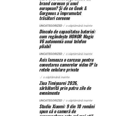
brand coreean și unul
european? Și de ce Geek &
Gorgeous a împrumutat
trăsături coreene
UNCATEGORIZED
o săptămână inainte
Dincolo de capacitatea bateriei:
cum regândește HONOR Magic
V6 autonomia unui telefon
pliabil
UNCATEGORIZED
o săptămână inainte
Axis lanseaza o carcasa pentru
conectarea camerelor video IP la
retele celulare private
o săptămână inainte
Ziua Timișoarei 2026,
sărbătorită prin patru zile de
evenimente
UNCATEGORIZED
o săptămână inainte
Studiu Xiaomi: 9 din 10 români
spun că o cameră de