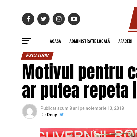
ACASA
ADMINISTRAȚIE LOCALĂ
AFACERI
EXCLUSIV
Motivul pentru ca
ar putea repeta 
Publicat
acum 8 ani
pe
noiembrie 13, 2018
De
Deny