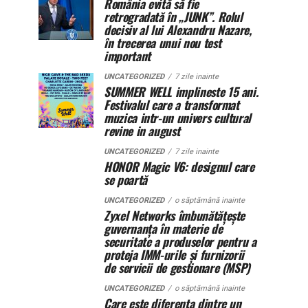
România evită să fie
retrogradată în „JUNK”. Rolul
decisiv al lui Alexandru Nazare,
în trecerea unui nou test
important
UNCATEGORIZED
7 zile inainte
SUMMER WELL implineste 15 ani.
Festivalul care a transformat
muzica intr-un univers cultural
revine in august
UNCATEGORIZED
7 zile inainte
HONOR Magic V6: designul care
se poartă
UNCATEGORIZED
o săptămână inainte
Zyxel Networks îmbunătățește
guvernanța în materie de
securitate a produselor pentru a
proteja IMM-urile și furnizorii
de servicii de gestionare (MSP)
UNCATEGORIZED
o săptămână inainte
Care este diferența dintre un