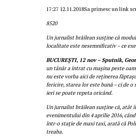
17:27 12.11.2018
Sa primesc un link sc
85
2
0
Un jurnalist brăilean susţine că modul
localitate este nesemnificativ – ce ex
BUCUREŞTI, 12 nov – Sputnik, Geo
un tânăr a intrat cu maşina peste oame
nu este vorba aici de reţinerea făptaşu
fericire, starea lor este bună – ci de 
ieri se poate repeta oricând.
Un jurnalist brăilean susţine că, atât î
evenimentului din 4 aprilie 2016, când 
într-o staţie de maxi taxi, arată că Po
treaba.