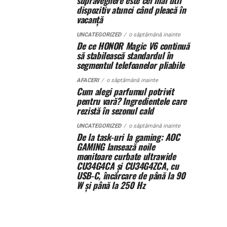
supraveghere este cel mai util
dispozitiv atunci când pleacă în
vacanță
UNCATEGORIZED
o săptămână inainte
De ce HONOR Magic V6 continuă
să stabilească standardul în
segmentul telefoanelor pliabile
AFACERI
o săptămână inainte
Cum alegi parfumul potrivit
pentru vară? Ingredientele care
rezistă în sezonul cald
UNCATEGORIZED
o săptămână inainte
De la task-uri la gaming: AOC
GAMING lansează noile
monitoare curbate ultrawide
CU34G4CA și CU34G4ZCA, cu
USB-C, încărcare de până la 90
W și până la 250 Hz