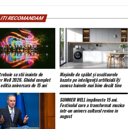
ITI RECOMANDAM
trebuie sa stii inainte de
Mașinile de spălat și uscătoarele
 Well 2026. Ghidul complet
bazate pe inteligență artificială îți
editia aniversara de 15 ani
cunosc hainele mai bine decât tine
SUMMER WELL implineste 15 ani.
Festivalul care a transformat muzica
intr-un univers cultural revine in
august