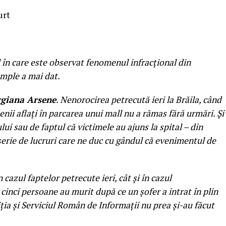
urt
 în care este observat fenomenul infracţional din
emple a mai dat.
rgiana Arsene
. Nenorocirea petrecută ieri la Brăila, când
nii aflaţi în parcarea unui mall nu a rămas fără urmări. Şi
lui sau de faptul că victimele au ajuns la spital – din
o serie de lucruri care ne duc cu gândul că evenimentul de
n cazul faptelor petrecute ieri, cât şi în cazul
cinci persoane au murit după ce un şofer a intrat în plin
liţia şi Serviciul Român de Informaţii nu prea şi-au făcut