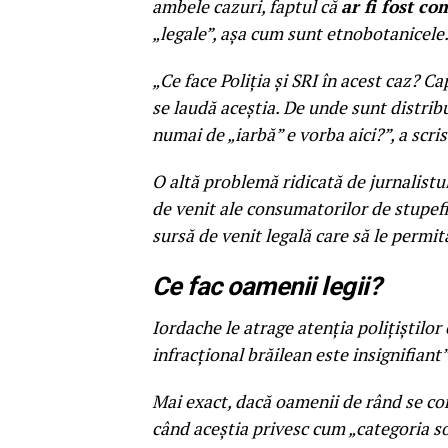
ambele cazuri, faptul că
ar fi fost c
„legale”, aşa cum sunt etnobotanicele
„Ce face Poliţia şi SRI în acest caz? C
se laudă aceştia. De unde sunt distrib
numai de „iarbă” e vorba aici?”, a scris
O altă problemă ridicată de jurnalistul
de venit ale consumatorilor de stupefi
sursă de venit legală care să le permit
Ce fac oamenii legii?
Iordache le atrage atenţia poliţiştilo
infracţional brăilean este insignifiant”
Mai exact, dacă oamenii de rând se con
când aceştia privesc cum „categoria so