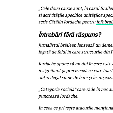
„Cele două cauze sunt, în cazul Brăile
şi activităţile specifice unităţilor spec
scris Cătălin Iordache pentru
infobrai
Întrebări fără răspuns?
Jurnalistul brăilean lansează un demer
legată de felul în care structurile din P
Iordache spune că modul în care este 
insignifiant şi precizează că este foar
obţin ilegal sume de bani şi le afişeaz
„Categoria socială” care râde în nas au
punctează Iordache.
În ceea ce priveşte atacurile menţiona