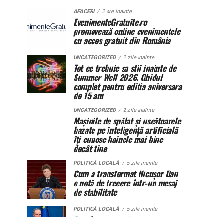
AFACERI
2 ore inainte
EvenimenteGratuite.ro
promovează online evenimentele
cu acces gratuit din România
UNCATEGORIZED
2 zile inainte
Tot ce trebuie sa stii inainte de
Summer Well 2026. Ghidul
complet pentru editia aniversara
de 15 ani
UNCATEGORIZED
2 zile inainte
Mașinile de spălat și uscătoarele
bazate pe inteligență artificială
îți cunosc hainele mai bine
decât tine
POLITICĂ LOCALĂ
5 zile inainte
Cum a transformat Nicușor Dan
o notă de trecere într-un mesaj
de stabilitate
POLITICĂ LOCALĂ
5 zile inainte