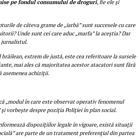
omise pe fondul consumului de droguri
, fie ele şi
.
apturile de câteva grame de „iarbă” sunt succesele cu care
uitorii? Unde sunt cei care aduc „marfa” la aceştia? Dar
 jurnalistul.
 brăilean, extrem de justă, este cea referitoare la sursele
ante, mai ales că majoritatea acestor atacatori sunt fără
ă asemenea achiziţii.
r că „modul în care este observat operativ fenomenul
 şi vorbeşte despre poziţia Poliţiei în plan social.
formează dispoziţiilor legale în vigoare, există situaţii
cială” are parte de un tratament preferenţial din partea