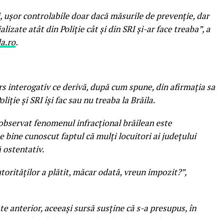
i, uşor controlabile doar dacă măsurile de prevenţie, dar
ializate atât din Poliţie cât şi din SRI şi-ar face treaba”, a
la.ro
.
s interogativ ce derivă, după cum spune, din afirmaţia sa
oliţie şi SRI îşi fac sau nu treaba la Brăila.
observat fenomenul infracţional brăilean este
te bine cunoscut faptul că mulţi locuitori ai judeţului
ă ostentativ.
torităţilor a plătit, măcar odată, vreun impozit?”,
te anterior, aceeaşi sursă susţine că s-a presupus, în