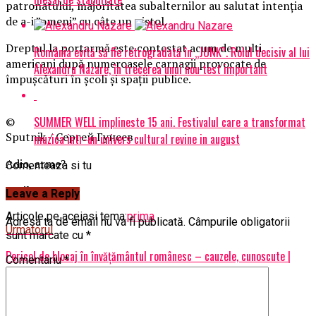
patronatului, majoritatea subalternilor au salutat intenția
de a-i ”omeni” cu câte un pistol.
Dreptul la portarmă este contestat acum de mulți
România evită să fie retrogradată în „JUNK”. Rolul decisiv al lui
americani după numeroasele carnagii provocate de
Alexandru Nazare, în trecerea unui nou test important
împușcături în școli și spații publice.
SUMMER WELL implineste 15 ani. Festivalul care a transformat
©
Sputnik / Сергей Гунеев
muzica intr-un univers cultural revine in august
Adio, arme?
Comenteaza si tu
BrailaMEA.ro
Leave a Reply
Articole pe aceiasi tema:
prima
Adresa ta de email nu va fi publicată.
Câmpurile obligatorii
Urmatorul
sunt marcate cu
*
Pericol de blocaj în învăţământul românesc – cauzele, cunoscute |
Comentariu
*
BrailaMEA
Nu ratati