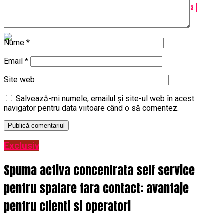
SUA întrezăresc riscul de a pierde un eventual război cu Rusia |
BrailaMEA
Nume
*
Email
*
Site web
Salvează-mi numele, emailul și site-ul web în acest
navigator pentru data viitoare când o să comentez.
Exclusiv
Spuma activa concentrata self service
pentru spalare fara contact: avantaje
pentru clienti si operatori