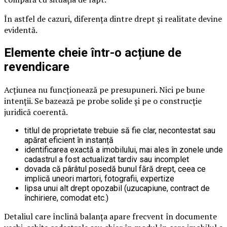
În astfel de cazuri, diferența dintre drept și realitate devine
evidentă.
Elemente cheie într-o acțiune de
revendicare
Acțiunea nu funcționează pe presupuneri. Nici pe bune
intenții. Se bazează pe probe solide și pe o construcție
juridică coerentă.
titlul de proprietate trebuie să fie clar, necontestat sau
apărat eficient în instanță
identificarea exactă a imobilului, mai ales în zonele unde
cadastrul a fost actualizat tardiv sau incomplet
dovada că pârâtul posedă bunul fără drept, ceea ce
implică uneori martori, fotografii, expertize
lipsa unui alt drept opozabil (uzucapiune, contract de
închiriere, comodat etc.)
Detaliul care înclină balanța apare frecvent în documente