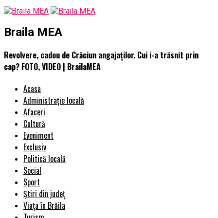
Braila MEA
Revolvere, cadou de Crăciun angajaților. Cui i-a trăsnit prin
cap? FOTO, VIDEO | BrailaMEA
Acasa
Administrație locală
Afaceri
Cultură
Eveniment
Exclusiv
Politică locală
Social
Sport
Știri din județ
Viața în Brăila
Turism