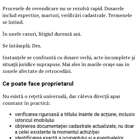
Procesele de revendicare nu se rezolvă rapid. Dosarele
includ expertize, martori, verificări cadastrale. Termenele
se întind.
În unele cazuri, litigiul durează ani.
Se întâmplă. Des.
Instanțele se confruntă cu dosare vechi, acte incomplete și
situații juridice suprapuse. Mai ales în marile orașe sau în
zonele afectate de retrocedări.
Ce poate face proprietarul
Nu există o rețetă universală, dar câteva direcții apar
constant în practică:
verificarea riguroasă a titlului înainte de acțiune, inclusiv
istoricul imobilului
obținerea documentației cadastrale actualizate, nu doar
a celei existente la momentul achiziției
identificarea exactă a ocupantului și a eventualelor