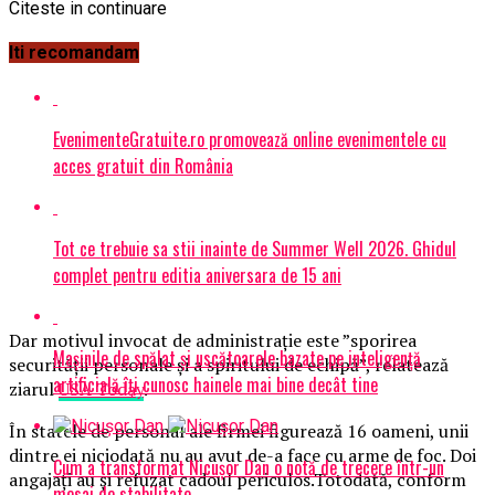
Citeste in continuare
Iti recomandam
EvenimenteGratuite.ro promovează online evenimentele cu
acces gratuit din România
Tot ce trebuie sa stii inainte de Summer Well 2026. Ghidul
complet pentru editia aniversara de 15 ani
Dar motivul invocat de administrație este ”sporirea
Mașinile de spălat și uscătoarele bazate pe inteligență
securității personale și a spiritului de echipă”, relatează
artificială îți cunosc hainele mai bine decât tine
ziarul
USA Today
.
În statele de personal ale firmei figurează 16 oameni, unii
dintre ei niciodată nu au avut de-a face cu arme de foc. Doi
Cum a transformat Nicușor Dan o notă de trecere într-un
angajați au și refuzat cadoul periculos.Totodată, conform
mesaj de stabilitate