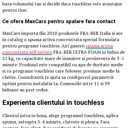
baza volumului tau si decide daca touchless este avantajos
pentru tine.
Ce ofera MaxCars pentru spalare fara contact
MaxCars importa din 2010 produsele FRA-BER Italia si are
in catalog o spuma activa concentrata special formulata
pentru programe touchless. Aici gasesti
spuma activa
concentrata self service
FRA-BER ULTRA FOAM in bidon de
25 kg, cu capacitate mare de inmuiere si persistenta de 3-5
minute. Produsul este compatibil cu apa de duritate medie
si cu programe touchless care folosesc presiune medie la
clatire. Consultantii te ajuta sa configurezi parametrii
optimi pentru instalatia ta. Comenzile intre 11 si 39
bidoane au pret redus.
Experienta clientului in touchless
Clientul intra in boxa, alege programul touchless, aplica
spuma, asteapta 3-4 minute, clateste si pleaca. Fara
contact, fara efort, fara reziduuri de burete pe caroserie.