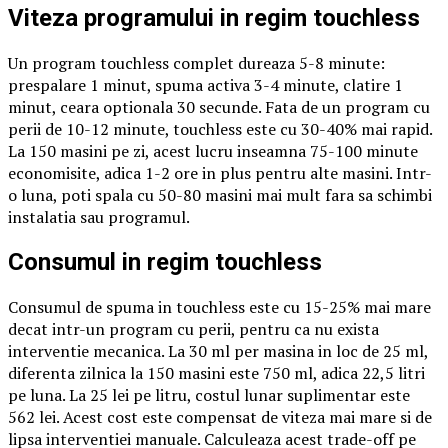
Viteza programului in regim touchless
Un program touchless complet dureaza 5-8 minute:
prespalare 1 minut, spuma activa 3-4 minute, clatire 1
minut, ceara optionala 30 secunde. Fata de un program cu
perii de 10-12 minute, touchless este cu 30-40% mai rapid.
La 150 masini pe zi, acest lucru inseamna 75-100 minute
economisite, adica 1-2 ore in plus pentru alte masini. Intr-
o luna, poti spala cu 50-80 masini mai mult fara sa schimbi
instalatia sau programul.
Consumul in regim touchless
Consumul de spuma in touchless este cu 15-25% mai mare
decat intr-un program cu perii, pentru ca nu exista
interventie mecanica. La 30 ml per masina in loc de 25 ml,
diferenta zilnica la 150 masini este 750 ml, adica 22,5 litri
pe luna. La 25 lei pe litru, costul lunar suplimentar este
562 lei. Acest cost este compensat de viteza mai mare si de
lipsa interventiei manuale. Calculeaza acest trade-off pe