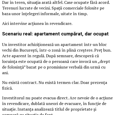
Dar în teren, situația arată altfel. Case ocupate fără acord.
Terenuri lucrate de vecini. Spații comerciale folosite pe
baza unor înțelegeri informale, uitate în timp.
Aici intervine acțiunea în revendicare.
Scenariu real: apartament cumpărat, dar ocupat
Un investitor achiziționează un apartament într-un bloc
vechi din București, într-o zonă în plină creștere. Preț bun.
Acte aparent în regulă. După semnare, descoperă că
locuința este ocupată de o persoană care invocă un „drept
de folosință” bazat pe o promisiune verbală din urmă cu
ani.
Nu există contract. Nu există termen clar. Doar prezența
fizică.
Investitorul nu poate evacua direct. Are nevoie de o acțiune
în revendicare, dublată uneori de evacuare, în funcție de
situație. Instanța analizează titlul de proprietate și
compară cu situația de fapt.