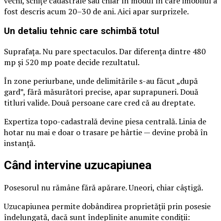
vechi, schițe cadastrale sau chiar în modul în care imobilul a
fost descris acum 20–30 de ani. Aici apar surprizele.
Un detaliu tehnic care schimbă totul
Suprafața. Nu pare spectaculos. Dar diferența dintre 480
mp și 520 mp poate decide rezultatul.
În zone periurbane, unde delimitările s-au făcut „după
gard”, fără măsurători precise, apar suprapuneri. Două
titluri valide. Două persoane care cred că au dreptate.
Expertiza topo-cadastrală devine piesa centrală. Linia de
hotar nu mai e doar o trasare pe hârtie — devine probă în
instanță.
Când intervine uzucapiunea
Posesorul nu rămâne fără apărare. Uneori, chiar câștigă.
Uzucapiunea permite dobândirea proprietății prin posesie
îndelungată, dacă sunt îndeplinite anumite condiții: