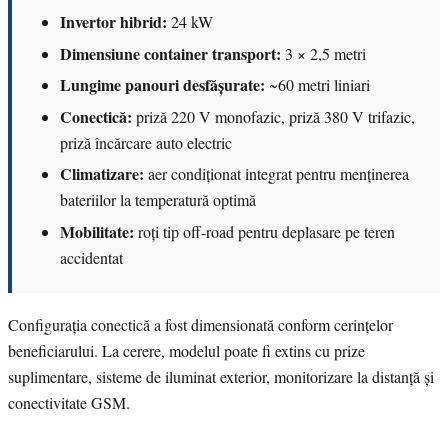
Invertor hibrid:
24 kW
Dimensiune container transport:
3 × 2,5 metri
Lungime panouri desfășurate:
~60 metri liniari
Conectică:
priză 220 V monofazic, priză 380 V trifazic,
priză încărcare auto electric
Climatizare:
aer condiționat integrat pentru menținerea
bateriilor la temperatură optimă
Mobilitate:
roți tip off-road pentru deplasare pe teren
accidentat
Configurația conectică a fost dimensionată conform cerințelor
beneficiarului. La cerere, modelul poate fi extins cu prize
suplimentare, sisteme de iluminat exterior, monitorizare la distanță și
conectivitate GSM.