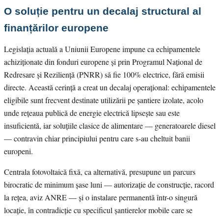
O soluție pentru un decalaj structural al
finanțărilor europene
Legislația actuală a Uniunii Europene impune ca echipamentele
achiziționate din fonduri europene și prin Programul Național de
Redresare și Reziliență (PNRR) să fie 100% electrice, fără emisii
directe. Această cerință a creat un decalaj operațional: echipamentele
eligibile sunt frecvent destinate utilizării pe șantiere izolate, acolo
unde rețeaua publică de energie electrică lipsește sau este
insuficientă, iar soluțiile clasice de alimentare — generatoarele diesel
— contravin chiar principiului pentru care s-au cheltuit banii
europeni.
Centrala fotovoltaică fixă, ca alternativă, presupune un parcurs
birocratic de minimum șase luni — autorizație de construcție, racord
la rețea, aviz ANRE — și o instalare permanentă într-o singură
locație, în contradicție cu specificul șantierelor mobile care se