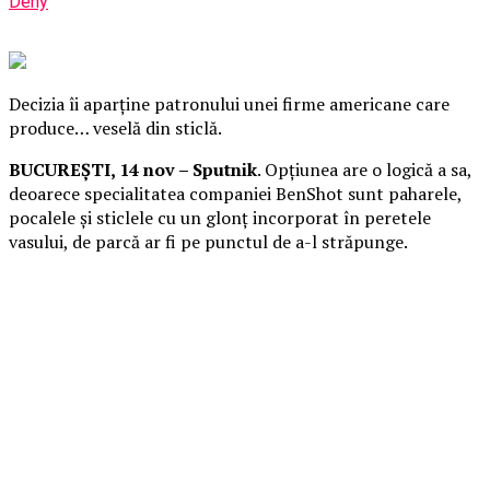
Deny
Decizia îi aparține patronului unei firme americane care
produce… veselă din sticlă.
BUCUREȘTI, 14 nov – Sputnik
. Opțiunea are o logică a sa,
deoarece specialitatea companiei BenShot sunt paharele,
pocalele și sticlele cu un glonț incorporat în peretele
vasului, de parcă ar fi pe punctul de a-l străpunge.