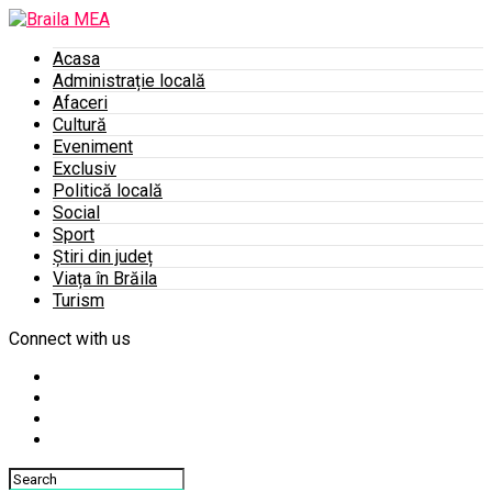
Acasa
Administrație locală
Afaceri
Cultură
Eveniment
Exclusiv
Politică locală
Social
Sport
Știri din județ
Viața în Brăila
Turism
Connect with us