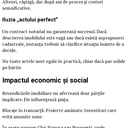
Alteori, câștigă, dar după ani de proces și costuri
semnificative.
Iluzia „actului perfect”
Un contract notarial nu garantează succesul. Dacă
descrierea imobilului este vagă sau dacă există suprapuneri
cadastrale, instanța trebuie să clarifice situația înainte de a
decide.
Nu toate actele sunt egale în practică, chiar dacă par solide
pe hârtie.
Impactul economic și social
Revendicările imobiliare nu afectează doar părțile
implicate. Ele influențează piața.
Blocaje în tranzacții. Proiecte amânate. Investitori care
evită anumite zone.
În orașe precum Cluj-Napoca sau București, unde