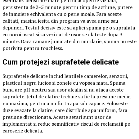
esentiale: densitate mare pentru acoperire vizuala,
persistenta de 3-5 minute pentru timp de actiune, putere
de inmuiere echivalenta cu o perie moale. Fara aceste
calitati, masina iesita din program va avea urme sau
depuneri. Testul decisiv este sa aplici spuma pe o suprafata
cu noroi uscat si sa vezi cat de usor se clateste dupa 3
minute. Daca ramane jumatate din murdarie, spuma nu este
potrivita pentru touchless.
Cum protejezi suprafetele delicate
Suprafetele delicate includ lentilele camerelor, senzorii,
plasticul negru lucios si zonele cu vopsea mata. Spuma
buna are pH neutru sau usor alcalin si nu ataca aceste
suprafete. Jetul de clatire trebuie sa fie la presiune medie,
nu maxima, pentru a nu forta apa sub capace. Foloseste
duze evazate la clatire, care distribuie apa uniform, fara
presiune directionata. Aceste setari sunt usor de
implementat si reduc semnificativ riscul de reclamatii pe
caroserie delicata.