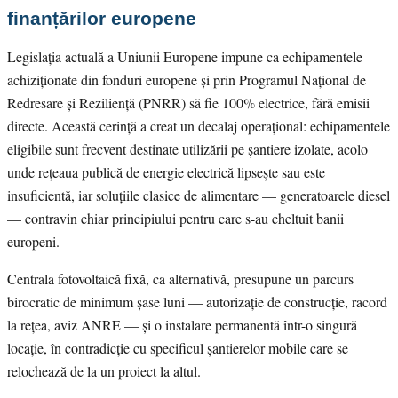
finanțărilor europene
Legislația actuală a Uniunii Europene impune ca echipamentele
achiziționate din fonduri europene și prin Programul Național de
Redresare și Reziliență (PNRR) să fie 100% electrice, fără emisii
directe. Această cerință a creat un decalaj operațional: echipamentele
eligibile sunt frecvent destinate utilizării pe șantiere izolate, acolo
unde rețeaua publică de energie electrică lipsește sau este
insuficientă, iar soluțiile clasice de alimentare — generatoarele diesel
— contravin chiar principiului pentru care s-au cheltuit banii
europeni.
Centrala fotovoltaică fixă, ca alternativă, presupune un parcurs
birocratic de minimum șase luni — autorizație de construcție, racord
la rețea, aviz ANRE — și o instalare permanentă într-o singură
locație, în contradicție cu specificul șantierelor mobile care se
relochează de la un proiect la altul.