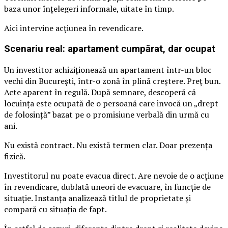
baza unor înțelegeri informale, uitate în timp.
Aici intervine acțiunea în revendicare.
Scenariu real: apartament cumpărat, dar ocupat
Un investitor achiziționează un apartament într-un bloc
vechi din București, într-o zonă în plină creștere. Preț bun.
Acte aparent în regulă. După semnare, descoperă că
locuința este ocupată de o persoană care invocă un „drept
de folosință” bazat pe o promisiune verbală din urmă cu
ani.
Nu există contract. Nu există termen clar. Doar prezența
fizică.
Investitorul nu poate evacua direct. Are nevoie de o acțiune
în revendicare, dublată uneori de evacuare, în funcție de
situație. Instanța analizează titlul de proprietate și
compară cu situația de fapt.