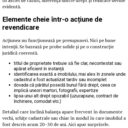
În astfel de cazuri, diferența dintre drept și realitate devine
evidentă.
Elemente cheie într-o acțiune de
revendicare
Acțiunea nu funcționează pe presupuneri. Nici pe bune
intenții. Se bazează pe probe solide și pe o construcție
juridică coerentă.
titlul de proprietate trebuie să fie clar, necontestat sau
apărat eficient în instanță
identificarea exactă a imobilului, mai ales în zonele unde
cadastrul a fost actualizat tardiv sau incomplet
dovada că pârâtul posedă bunul fără drept, ceea ce
implică uneori martori, fotografii, expertize
lipsa unui alt drept opozabil (uzucapiune, contract de
închiriere, comodat etc.)
Detaliul care înclină balanța apare frecvent în documente
vechi, schițe cadastrale sau chiar în modul în care imobilul a
fost descris acum 20–30 de ani. Aici apar surprizele.