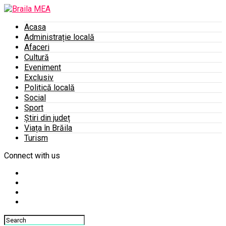
Acasa
Administrație locală
Afaceri
Cultură
Eveniment
Exclusiv
Politică locală
Social
Sport
Știri din județ
Viața în Brăila
Turism
Connect with us