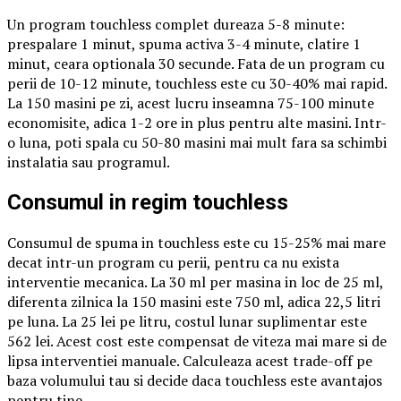
Un program touchless complet dureaza 5-8 minute:
prespalare 1 minut, spuma activa 3-4 minute, clatire 1
minut, ceara optionala 30 secunde. Fata de un program cu
perii de 10-12 minute, touchless este cu 30-40% mai rapid.
La 150 masini pe zi, acest lucru inseamna 75-100 minute
economisite, adica 1-2 ore in plus pentru alte masini. Intr-
o luna, poti spala cu 50-80 masini mai mult fara sa schimbi
instalatia sau programul.
Consumul in regim touchless
Consumul de spuma in touchless este cu 15-25% mai mare
decat intr-un program cu perii, pentru ca nu exista
interventie mecanica. La 30 ml per masina in loc de 25 ml,
diferenta zilnica la 150 masini este 750 ml, adica 22,5 litri
pe luna. La 25 lei pe litru, costul lunar suplimentar este
562 lei. Acest cost este compensat de viteza mai mare si de
lipsa interventiei manuale. Calculeaza acest trade-off pe
baza volumului tau si decide daca touchless este avantajos
pentru tine.