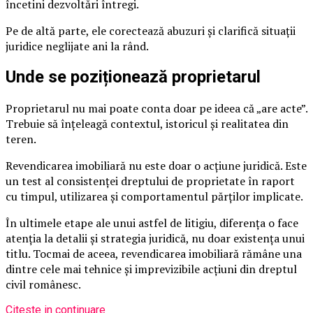
încetini dezvoltări întregi.
Pe de altă parte, ele corectează abuzuri și clarifică situații
juridice neglijate ani la rând.
Unde se poziționează proprietarul
Proprietarul nu mai poate conta doar pe ideea că „are acte”.
Trebuie să înțeleagă contextul, istoricul și realitatea din
teren.
Revendicarea imobiliară nu este doar o acțiune juridică. Este
un test al consistenței dreptului de proprietate în raport
cu timpul, utilizarea și comportamentul părților implicate.
În ultimele etape ale unui astfel de litigiu, diferența o face
atenția la detalii și strategia juridică, nu doar existența unui
titlu. Tocmai de aceea, revendicarea imobiliară rămâne una
dintre cele mai tehnice și imprevizibile acțiuni din dreptul
civil românesc.
Citeste in continuare