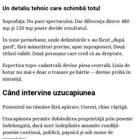
Un detaliu tehnic care schimbă totul
Suprafața. Nu pare spectaculos. Dar diferența dintre 480
mp și 520 mp poate decide rezultatul.
În zone periurbane, unde delimitările s-au făcut „după
gard”, fără măsurători precise, apar suprapuneri. Două
titluri valide. Două persoane care cred că au dreptate.
Expertiza topo-cadastrală devine piesa centrală. Linia de
hotar nu mai e doar o trasare pe hârtie — devine probă în
instanță.
Când intervine uzucapiunea
Posesorul nu rămâne fără apărare. Uneori, chiar câștigă.
Uzucapiunea permite dobândirea proprietății prin posesie
îndelungată, dacă sunt îndeplinite anumite condiții:
posesie continuă, publică, pașnică și sub nume de
proprietar.