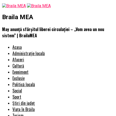
Braila MEA
May anunță sfârșitul liberei circulației – „Vom avea un nou
sistem” | BrailaMEA
Acasa
Administrație locală
Afaceri
Cultură
Eveniment
Exclusiv
Politică locală
Social
Sport
Știri din județ
Viața în Brăila
Turism