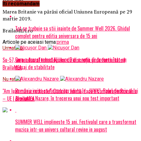
Iti recomandam
Marea Britanie va părăsi oficial Uniunea Europeană pe 29
martie 2019.
Tot ce trebuie sa stii inainte de Summer Well 2026. Ghidul
BrailaMEA.ro
complet pentru editia aniversara de 15 ani
Articole pe aceiasi tema:
prima
Urmatorul
Cum a transformat Nicușor Dan o notă de trecere într-un
Su-57, un produs al tehnologiilor de discreţie şi de furtivitate |
mesaj de stabilitate
BrailaMEA
Nu ratati
România evită să fie retrogradată în „JUNK”. Rolul decisiv al lui
"Am luat măsuri corecte". Dăncilă, fermă, face o comparație România
Alexandru Nazare, în trecerea unui nou test important
– UE | BrailaMEA
SUMMER WELL implineste 15 ani. Festivalul care a transformat
muzica intr-un univers cultural revine in august