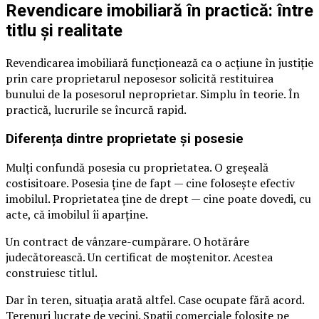
Revendicare imobiliară în practică: între
titlu și realitate
Revendicarea imobiliară funcționează ca o acțiune în justiție
prin care proprietarul neposesor solicită restituirea
bunului de la posesorul neproprietar. Simplu în teorie. În
practică, lucrurile se încurcă rapid.
Diferența dintre proprietate și posesie
Mulți confundă posesia cu proprietatea. O greșeală
costisitoare. Posesia ține de fapt — cine folosește efectiv
imobilul. Proprietatea ține de drept — cine poate dovedi, cu
acte, că imobilul îi aparține.
Un contract de vânzare-cumpărare. O hotărâre
judecătorească. Un certificat de moștenitor. Acestea
construiesc titlul.
Dar în teren, situația arată altfel. Case ocupate fără acord.
Terenuri lucrate de vecini. Spații comerciale folosite pe