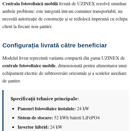
Centrala fotovoltaică mobilă
livrată de UZINEX rezolvă simultan
ambele probleme: este integrată într-un container transportabil, nu
necesită autorizație de construcție și se redislocă împreună cu echipa
client la fiecare nou șantier.
Configurația livrată către beneficiar
Modelul livrat reprezintă varianta compactă din gama UZINEX de
centrale fotovoltaice mobile
, dimensionată pentru alimentarea unui
echipament electric de subtraversări orizontale și a sculelor auxiliare
de șantier.
Specificații tehnice principale:
Panouri fotovoltaice instalate:
24 kW
Sistem de stocare:
52 kWh baterii LiFePO4
Invertor hibrid:
24 kW