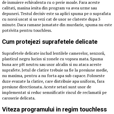
de inmuiere echivalenta cu o perie moale. Fara aceste
calitati, masina iesita din program va avea urme sau
depuneri. Testul decisiv este sa aplici spuma pe o suprafata
cu noroi uscat si sa vezi cat de usor se clateste dupa 3
minute. Daca ramane jumatate din murdarie, spuma nu este
potrivita pentru touchless.
Cum protejezi suprafetele delicate
Suprafetele delicate includ lentilele camerelor, senzorii,
plasticul negru lucios si zonele cu vopsea mata. Spuma
buna are pH neutru sau usor alcalin si nu ataca aceste
suprafete. Jetul de clatire trebuie sa fie la presiune medie,
nu maxima, pentru a nu forta apa sub capace. Foloseste
duze evazate la clatire, care distribuie apa uniform, fara
presiune directionata. Aceste setari sunt usor de
implementat si reduc semnificativ riscul de reclamatii pe
caroserie delicata.
Viteza programului in regim touchless