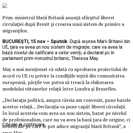
Prim-ministrul Marii Britanii anunță sfârșitul liberei
circulației după Brexit și crearea unui sistem de primire a
migranților.
BUCUREȘTI, 15 nov – Sputnik
. După ieșirea Marii Britanii din
UE, țara va avea un nou sistem de migrație, care va avea la
bază nivelul de calificare a celor veniți, a declarat joi în
parlament prim-ministrul britanic, Theresa May.
May a mai menționat că odată cu aprobarea proiectului de
acord cu UE cu privire la condițiile ieșirii din comunitatea
europeană, părțile vor putea să treacă la elaborarea
modelului viitoarelor relații între Londra și Bruxelles.
„Declarația politică, asupra căreia am convenit, pune bazele
acestor relații… Declarația va pune capăt liberei circulații.
În locul acesteia vom avea un nou sistem, bazat pe nivelul
de profesionalism, care nu va avea la bază țara de origine, ci
Citeste in continuare
beneficiile pe care le pot aduce migranții Marii Britanii”, a
spus May.