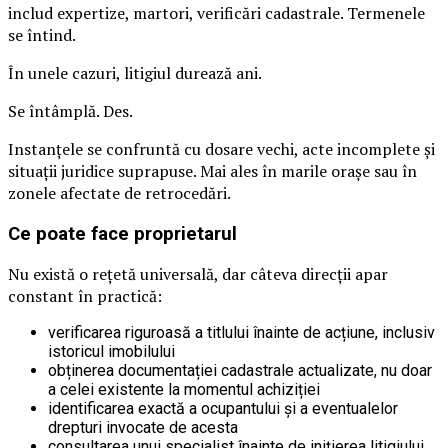
includ expertize, martori, verificări cadastrale. Termenele
se întind.
În unele cazuri, litigiul durează ani.
Se întâmplă. Des.
Instanțele se confruntă cu dosare vechi, acte incomplete și
situații juridice suprapuse. Mai ales în marile orașe sau în
zonele afectate de retrocedări.
Ce poate face proprietarul
Nu există o rețetă universală, dar câteva direcții apar
constant în practică:
verificarea riguroasă a titlului înainte de acțiune, inclusiv
istoricul imobilului
obținerea documentației cadastrale actualizate, nu doar
a celei existente la momentul achiziției
identificarea exactă a ocupantului și a eventualelor
drepturi invocate de acesta
consultarea unui specialist înainte de inițierea litigiului,