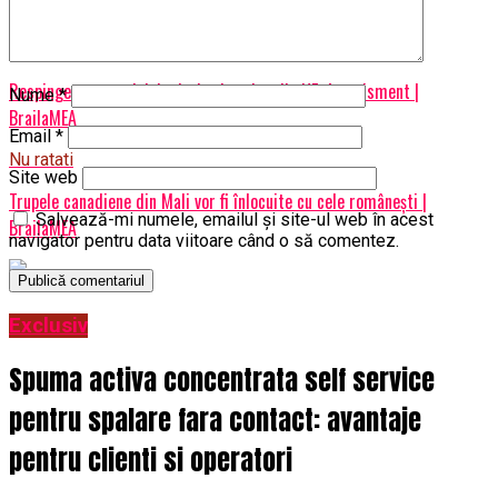
Articole pe aceiasi tema:
prima
Urmatorul
Respingerea acordului = ieșire haotică din UE. Avertisment |
Nume
*
BrailaMEA
Email
*
Nu ratati
Site web
Trupele canadiene din Mali vor fi înlocuite cu cele românești |
Salvează-mi numele, emailul și site-ul web în acest
BrailaMEA
navigator pentru data viitoare când o să comentez.
Exclusiv
Spuma activa concentrata self service
pentru spalare fara contact: avantaje
pentru clienti si operatori