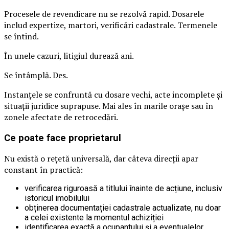
Procesele de revendicare nu se rezolvă rapid. Dosarele
includ expertize, martori, verificări cadastrale. Termenele
se întind.
În unele cazuri, litigiul durează ani.
Se întâmplă. Des.
Instanțele se confruntă cu dosare vechi, acte incomplete și
situații juridice suprapuse. Mai ales în marile orașe sau în
zonele afectate de retrocedări.
Ce poate face proprietarul
Nu există o rețetă universală, dar câteva direcții apar
constant în practică:
verificarea riguroasă a titlului înainte de acțiune, inclusiv
istoricul imobilului
obținerea documentației cadastrale actualizate, nu doar
a celei existente la momentul achiziției
identificarea exactă a ocupantului și a eventualelor