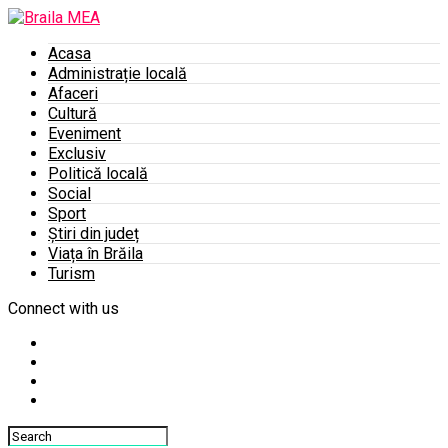
Acasa
Administrație locală
Afaceri
Cultură
Eveniment
Exclusiv
Politică locală
Social
Sport
Știri din județ
Viața în Brăila
Turism
Connect with us