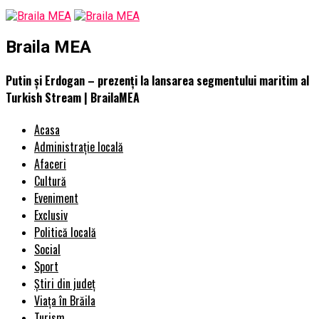
Braila MEA
Putin și Erdogan – prezenți la lansarea segmentului maritim al
Turkish Stream | BrailaMEA
Acasa
Administrație locală
Afaceri
Cultură
Eveniment
Exclusiv
Politică locală
Social
Sport
Știri din județ
Viața în Brăila
Turism