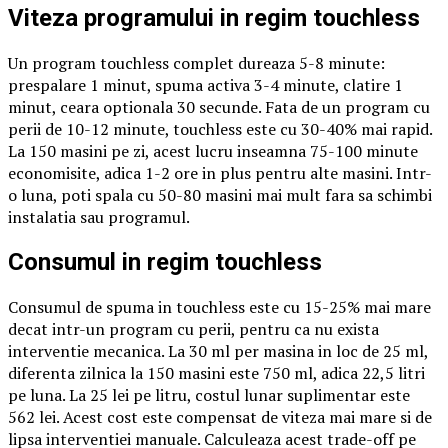
Viteza programului in regim touchless
Un program touchless complet dureaza 5-8 minute:
prespalare 1 minut, spuma activa 3-4 minute, clatire 1
minut, ceara optionala 30 secunde. Fata de un program cu
perii de 10-12 minute, touchless este cu 30-40% mai rapid.
La 150 masini pe zi, acest lucru inseamna 75-100 minute
economisite, adica 1-2 ore in plus pentru alte masini. Intr-
o luna, poti spala cu 50-80 masini mai mult fara sa schimbi
instalatia sau programul.
Consumul in regim touchless
Consumul de spuma in touchless este cu 15-25% mai mare
decat intr-un program cu perii, pentru ca nu exista
interventie mecanica. La 30 ml per masina in loc de 25 ml,
diferenta zilnica la 150 masini este 750 ml, adica 22,5 litri
pe luna. La 25 lei pe litru, costul lunar suplimentar este
562 lei. Acest cost este compensat de viteza mai mare si de
lipsa interventiei manuale. Calculeaza acest trade-off pe