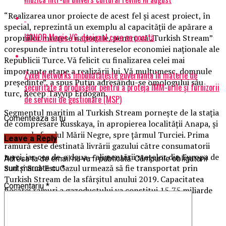
“Realizarea unor proiecte de acest fel și acest proiect, în
special, reprezintă un exemplu al capacității de apărare a
HONOR Magic V6: designul care se poartă
propriilor interese naționale, pentru că „Turkish Stream”
corespunde întru totul intereselor economiei naționale ale
Republicii Turce. Vă felicit cu finalizarea celei mai
importante etape a realizării lui. Vă mulțumesc, domnule
Zyxel Networks îmbunătățește guvernanța în materie de
președinte”, a spus Putin adresându-se omologului său
securitate a produselor pentru a proteja IMM-urile și furnizorii
turc, Recep Tayyip Erdogan.
de servicii de gestionare (MSP)
Segmentul maritim al Turkish Stream pornește de la stația
Comenteaza si tu
de compresare Russkaya, în apropierea localității Anapa, și
merge, la fundul Mării Negre, spre țărmul Turciei. Prima
Leave a Reply
ramură este destinată livrării gazului către consumatorii
turci, iar cea de-a doua – alimentării statelor din Europa de
Adresa ta de email nu va fi publicată.
Câmpurile obligatorii
Sud și Sud-Est. Gazul urmează să fie transportat prin
sunt marcate cu
*
Turkish Stream de la sfârșitul anului 2019. Capacitatea
Comentariu
*
fiecărei ramuri a gazoductului va constitui 15,75 miliarde
de metri cubi.
BrailaMEA.ro