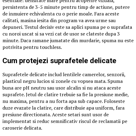
esentiale: densitate mare pentru acoperire vizuala,
persistenta de 3-5 minute pentru timp de actiune, putere
de inmuiere echivalenta cu o perie moale. Fara aceste
calitati, masina iesita din program va avea urme sau
depuneri. Testul decisiv este sa aplici spuma pe o suprafata
cu noroi uscat si sa vezi cat de usor se clateste dupa 3
minute. Daca ramane jumatate din murdarie, spuma nu este
potrivita pentru touchless.
Cum protejezi suprafetele delicate
Suprafetele delicate includ lentilele camerelor, senzorii,
plasticul negru lucios si zonele cu vopsea mata. Spuma
buna are pH neutru sau usor alcalin si nu ataca aceste
suprafete. Jetul de clatire trebuie sa fie la presiune medie,
nu maxima, pentru a nu forta apa sub capace. Foloseste
duze evazate la clatire, care distribuie apa uniform, fara
presiune directionata. Aceste setari sunt usor de
implementat si reduc semnificativ riscul de reclamatii pe
caroserie delicata.