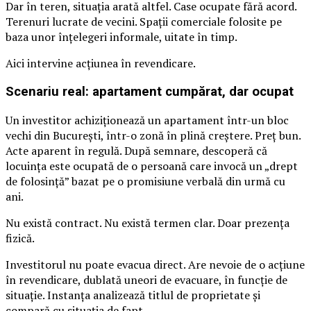
Dar în teren, situația arată altfel. Case ocupate fără acord.
Terenuri lucrate de vecini. Spații comerciale folosite pe
baza unor înțelegeri informale, uitate în timp.
Aici intervine acțiunea în revendicare.
Scenariu real: apartament cumpărat, dar ocupat
Un investitor achiziționează un apartament într-un bloc
vechi din București, într-o zonă în plină creștere. Preț bun.
Acte aparent în regulă. După semnare, descoperă că
locuința este ocupată de o persoană care invocă un „drept
de folosință” bazat pe o promisiune verbală din urmă cu
ani.
Nu există contract. Nu există termen clar. Doar prezența
fizică.
Investitorul nu poate evacua direct. Are nevoie de o acțiune
în revendicare, dublată uneori de evacuare, în funcție de
situație. Instanța analizează titlul de proprietate și
compară cu situația de fapt.