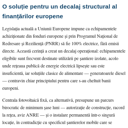
O soluție pentru un decalaj structural al
finanțărilor europene
Legislația actuală a Uniunii Europene impune ca echipamentele
achiziționate din fonduri europene și prin Programul Național de
Redresare și Reziliență (PNRR) să fie 100% electrice, fără emisii
directe. Această cerință a creat un decalaj operațional: echipamentele
eligibile sunt frecvent destinate utilizării pe șantiere izolate, acolo
unde rețeaua publică de energie electrică lipsește sau este
insuficientă, iar soluțiile clasice de alimentare — generatoarele diesel
— contravin chiar principiului pentru care s-au cheltuit banii
europeni.
Centrala fotovoltaică fixă, ca alternativă, presupune un parcurs
birocratic de minimum șase luni — autorizație de construcție, racord
la rețea, aviz ANRE — și o instalare permanentă într-o singură
locație, în contradicție cu specificul șantierelor mobile care se