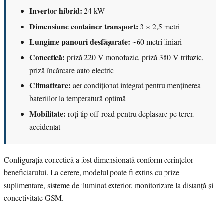
Invertor hibrid:
24 kW
Dimensiune container transport:
3 × 2,5 metri
Lungime panouri desfășurate:
~60 metri liniari
Conectică:
priză 220 V monofazic, priză 380 V trifazic,
priză încărcare auto electric
Climatizare:
aer condiționat integrat pentru menținerea
bateriilor la temperatură optimă
Mobilitate:
roți tip off-road pentru deplasare pe teren
accidentat
Configurația conectică a fost dimensionată conform cerințelor
beneficiarului. La cerere, modelul poate fi extins cu prize
suplimentare, sisteme de iluminat exterior, monitorizare la distanță și
conectivitate GSM.