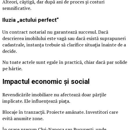
Alteori, câștigă, dar după ani de proces și costuri
semnificative.
Iluzia „actului perfect”
Un contract notarial nu garantează succesul. Dacă
descrierea imobilului este vagă sau dacă există suprapuneri
cadastrale, instanța trebuie să clarifice situația înainte de a
decide.
Nu toate actele sunt egale în practică, chiar dacă par solide
pe hârtie.
Impactul economic și social
Revendicările imobiliare nu afectează doar părțile
implicate. Ele influențează piața.
Blocaje în tranzacții. Proiecte amânate. Investitori care
evită anumite zone.
În orașe precum Cluj-Napoca sau București, unde