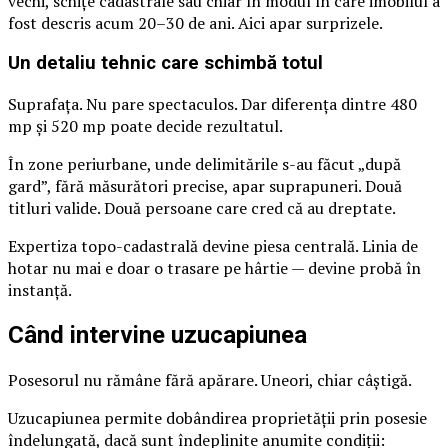
vechi, schițe cadastrale sau chiar în modul în care imobilul a
fost descris acum 20–30 de ani. Aici apar surprizele.
Un detaliu tehnic care schimbă totul
Suprafața. Nu pare spectaculos. Dar diferența dintre 480
mp și 520 mp poate decide rezultatul.
În zone periurbane, unde delimitările s-au făcut „după
gard”, fără măsurători precise, apar suprapuneri. Două
titluri valide. Două persoane care cred că au dreptate.
Expertiza topo-cadastrală devine piesa centrală. Linia de
hotar nu mai e doar o trasare pe hârtie — devine probă în
instanță.
Când intervine uzucapiunea
Posesorul nu rămâne fără apărare. Uneori, chiar câștigă.
Uzucapiunea permite dobândirea proprietății prin posesie
îndelungată, dacă sunt îndeplinite anumite condiții: