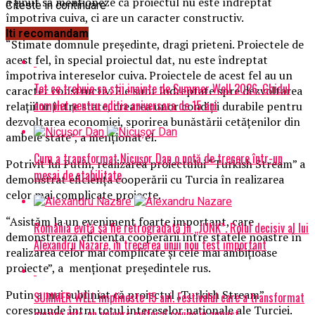
a ținut să menționeze că proiectul nu este îndreptat
Citeste in continuare
împotriva cuiva, ci are un caracter constructiv.
Iti recomandam
“Stimate domnule președinte, dragi prieteni. Proiectele de
acest fel, în special proiectul dat, nu este îndreptat
împotriva intereselor cuiva. Proiectele de acest fel au un
Tot ce trebuie sa stii inainte de Summer Well 2026. Ghidul
caracter constructiv. Ele sunt îndreptate spre dezvoltarea
complet pentru editia aniversara de 15 ani
relațiilor între state, crearea unor condiții durabile pentru
dezvoltarea economiei, sporirea bunăstării cetățenilor din
ambele state”, a menționat el.
Cum a transformat Nicușor Dan o notă de trecere într-un
Potrivit lui Putin, realizarea proiectului “Turkish Stream” a
mesaj de stabilitate
demonstrat eficiența cooperării cu Turcia în realizarea
celor mai complicate proiecte.
“Asistăm la un eveniment foarte important, care
România evită să fie retrogradată în „JUNK”. Rolul decisiv al lui
demonstrează eficiența cooperării între statele noastre în
Alexandru Nazare, în trecerea unui nou test important
realizarea celor mai complicate și cele mai ambițioase
proiecte”, a menționat președintele rus.
Putin a mai subliniat că proiectul „Turkish Stream”
SUMMER WELL implineste 15 ani. Festivalul care a transformat
corespunde întru totul intereselor naționale ale Turciei.
muzica intr-un univers cultural revine in august