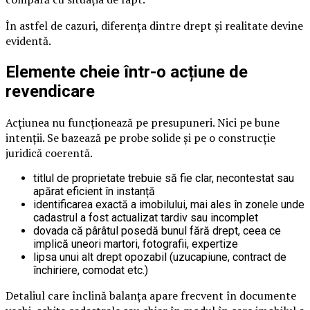
În astfel de cazuri, diferența dintre drept și realitate devine
evidentă.
Elemente cheie într-o acțiune de
revendicare
Acțiunea nu funcționează pe presupuneri. Nici pe bune
intenții. Se bazează pe probe solide și pe o construcție
juridică coerentă.
titlul de proprietate trebuie să fie clar, necontestat sau
apărat eficient în instanță
identificarea exactă a imobilului, mai ales în zonele unde
cadastrul a fost actualizat tardiv sau incomplet
dovada că pârâtul posedă bunul fără drept, ceea ce
implică uneori martori, fotografii, expertize
lipsa unui alt drept opozabil (uzucapiune, contract de
închiriere, comodat etc.)
Detaliul care înclină balanța apare frecvent în documente