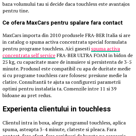
baza volumului tau si decide daca touchless este avantajos
pentru tine.
Ce ofera MaxCars pentru spalare fara contact
MaxCars importa din 2010 produsele FRA-BER Italia si are
in catalog o spuma activa concentrata special formulata
pentru programe touchless. Aici gasesti
spuma activa
concentrata self service
FRA-BER ULTRA FOAM in bidon de
25 kg, cu capacitate mare de inmuiere si persistenta de 3-5
minute. Produsul este compatibil cu apa de duritate medie
si cu programe touchless care folosesc presiune medie la
clatire. Consultantii te ajuta sa configurezi parametrii
optimi pentru instalatia ta. Comenzile intre 11 si 39
bidoane au pret redus.
Experienta clientului in touchless
Clientul intra in boxa, alege programul touchless, aplica
spuma, asteapta 3-4 minute, clateste si pleaca. Fara
contact, fara efort, fara reziduuri de burete pe caroserie.