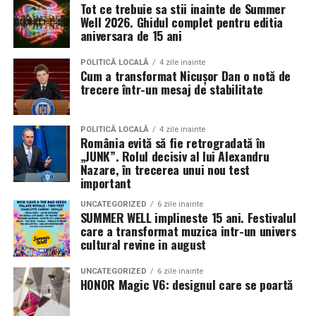
finanțărilor europene
Investitorul nu poate evacua direct. Are nevoie de o
Tot ce trebuie sa stii inainte de Summer
are in catalog o spuma activa concentrata special
acțiune în revendicare, dublată uneori de evacuare, în
Well 2026. Ghidul complet pentru editia
Legislația actuală a Uniunii Europene impune ca echipamentele
formulata pentru programe touchless. Aici gasesti
aniversara de 15 ani
funcție de situație. Instanța analizează titlul de
spuma activa concentrata self service
FRA-BER ULTRA
achiziționate din fonduri europene și prin Programul Național de
proprietate și compară cu situația de fapt.
FOAM in bidon de 25 kg, cu capacitate mare de inmuiere
POLITICĂ LOCALĂ
4 zile inainte
Redresare și Reziliență (PNRR) să fie 100% electrice, fără emisii
Cum a transformat Nicușor Dan o notă de
si persistenta de 3-5 minute. Produsul este compatibil
În astfel de cazuri, diferența dintre drept și realitate
directe. Această cerință a creat un decalaj operațional:
trecere într-un mesaj de stabilitate
cu apa de duritate medie si cu programe touchless care
devine evidentă.
echipamentele eligibile sunt frecvent destinate utilizării pe
folosesc presiune medie la clatire. Consultantii te ajuta
șantiere izolate, acolo unde rețeaua publică de energie electrică
POLITICĂ LOCALĂ
4 zile inainte
sa configurezi parametrii optimi pentru instalatia ta.
Elemente cheie într-o acțiune de
lipsește sau este insuficientă, iar soluțiile clasice de alimentare —
România evită să fie retrogradată în
Comenzile intre 11 si 39 bidoane au pret redus.
„JUNK”. Rolul decisiv al lui Alexandru
generatoarele diesel — contravin chiar principiului pentru care s-
revendicare
Nazare, în trecerea unui nou test
au cheltuit banii europeni.
important
Experienta clientului in
Acțiunea nu funcționează pe presupuneri. Nici pe bune
Centrala fotovoltaică fixă, ca alternativă, presupune un parcurs
UNCATEGORIZED
6 zile inainte
touchless
intenții. Se bazează pe probe solide și pe o construcție
SUMMER WELL implineste 15 ani. Festivalul
birocratic de minimum șase luni — autorizație de construcție,
juridică coerentă.
care a transformat muzica intr-un univers
cultural revine in august
racord la rețea, aviz ANRE — și o instalare permanentă într-o
Clientul intra in boxa, alege programul touchless, aplica
spuma, asteapta 3-4 minute, clateste si pleaca. Fara
singură locație, în contradicție cu specificul șantierelor mobile
titlul de proprietate trebuie să fie clar, necontestat
UNCATEGORIZED
6 zile inainte
contact, fara efort, fara reziduuri de burete pe caroserie.
care se relochează de la un proiect la altul.
sau apărat eficient în instanță
HONOR Magic V6: designul care se poartă
Pentru multi clienti, aceasta experienta este sinonima
identificarea exactă a imobilului, mai ales în zonele
Centrala fotovoltaică mobilă
livrată de UZINEX rezolvă
cu serviciul premium. Perceptia de calitate este mai