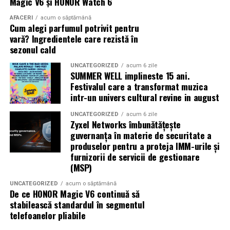
Magic V6 și HONOR Watch 6
Termenele se întind.
centrală fotovoltaică mobilă
O
este o soluție multi-funcțională.
AFACERI
acum o săptămână
Cum alegi parfumul potrivit pentru
Aplicațiile identificate de UZINEX includ:
În unele cazuri, litigiul durează ani.
vară? Ingredientele care rezistă în
sezonul cald
Se întâmplă. Des.
Șantiere de construcții civile și lucrări edilitare
UNCATEGORIZED
acum 6 zile
SUMMER WELL implineste 15 ani.
Instanțele se confruntă cu dosare vechi, acte
Echipamente electrice alimentate pe fonduri europene
Festivalul care a transformat muzica
incomplete și situații juridice suprapuse. Mai ales în
și PNRR
intr-un univers cultural revine in august
marile orașe sau în zonele afectate de retrocedări.
Operațiuni militare și tabere temporare
UNCATEGORIZED
acum 6 zile
Zyxel Networks îmbunătățește
Ce poate face proprietarul
Stații mobile de încărcare auto electric
guvernanța în materie de securitate a
produselor pentru a proteja IMM-urile și
Nu există o rețetă universală, dar câteva direcții apar
Evenimente outdoor și festivaluri
furnizorii de servicii de gestionare
constant în practică:
(MSP)
Operațiuni de ajutor umanitar în zone fără
verificarea riguroasă a titlului înainte de acțiune,
UNCATEGORIZED
acum o săptămână
infrastructură energetică
De ce HONOR Magic V6 continuă să
inclusiv istoricul imobilului
stabilească standardul în segmentul
telefoanelor pliabile
obținerea documentației cadastrale actualizate, nu
„Există un decalaj
doar a celei existente la momentul achiziției