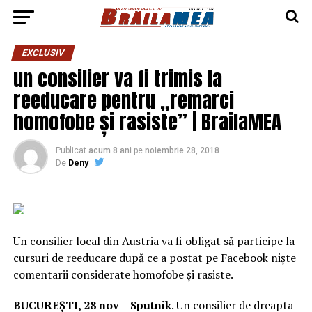
EXCLUSIV
un consilier va fi trimis la
reeducare pentru „remarci
homofobe și rasiste” | BrailaMEA
Publicat
acum 8 ani
pe
noiembrie 28, 2018
De
Deny
Un consilier local din Austria va fi obligat să participe la
cursuri de reeducare după ce a postat pe Facebook niște
comentarii considerate homofobe și rasiste.
BUCUREȘTI, 28 nov – Sputnik
. Un consilier de dreapta