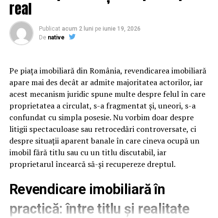
real
Ce trebuie sa contina o spuma
URMATORUL
O fractură și trei contuzii: Efectele căderii unui panou
publicitar. VIDEO | BrailaMEA
pentru touchless
Publicat
acum 2 luni
pe
iunie 19, 2026
De
native
NU RATATI
Vadim și Purgatoriul său, România Mare | BrailaMEA
Spuma pentru touchless trebuie sa aiba trei calitati
esentiale: densitate mare pentru acoperire vizuala,
Pe piața imobiliară din România, revendicarea imobiliară
persistenta de 3-5 minute pentru timp de actiune,
apare mai des decât ar admite majoritatea actorilor, iar
putere de inmuiere echivalenta cu o perie moale. Fara
acest mecanism juridic spune multe despre felul în care
aceste calitati, masina iesita din program va avea urme
proprietatea a circulat, s-a fragmentat și, uneori, s-a
sau depuneri. Testul decisiv este sa aplici spuma pe o
confundat cu simpla posesie. Nu vorbim doar despre
suprafata cu noroi uscat si sa vezi cat de usor se clateste
litigii spectaculoase sau retrocedări controversate, ci
dupa 3 minute. Daca ramane jumatate din murdarie,
despre situații aparent banale în care cineva ocupă un
spuma nu este potrivita pentru touchless.
imobil fără titlu sau cu un titlu discutabil, iar
proprietarul încearcă să-și recupereze dreptul.
Cum protejezi suprafetele
Revendicare imobiliară în
delicate
practică: între titlu și realitate
Suprafetele delicate includ lentilele camerelor, senzorii,