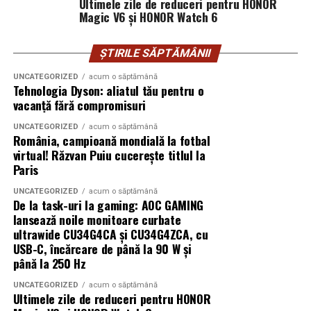
La marginea unui oraș în expansiune, un teren agricol a
Ultimele zile de reduceri pentru HONOR
Magic V6 și HONOR Watch 6
distanță și conectivitate GSM.
fost folosit constant de un mic antreprenor local. L-a
împrejmuit. L-a cultivat. A investit în irigații.
Proprietarul din acte locuiește în străinătate și nu a
ȘTIRILE SĂPTĂMÂNII
Gama completă: de la 3 metri la 12 metri
intervenit timp de peste 15 ani.
lungime container
UNCATEGORIZED
acum o săptămână
Tehnologia Dyson: aliatul tău pentru o
Când decide să vândă terenul, descoperă că altcineva îl
vacanță fără compromisuri
Modelul livrat către beneficiar reprezintă varianta de intrare a
revendică.
centrale fotovoltaice
gamei UZINEX. Producătorul oferă
UNCATEGORIZED
acum o săptămână
România, campioană mondială la fotbal
mobile
în configurații adaptate volumului de consum al fiecărui
Nu mai e doar o discuție despre acte. Devine o analiză a
virtual! Răzvan Puiu cucerește titlul la
client, de la modelul compact până la containerul industrial 40 ft.
comportamentului în timp. Instanța cântărește
Paris
pasivitatea proprietarului versus acțiunile concrete ale
La capătul superior al gamei, containerul de 12 metri lungime
UNCATEGORIZED
acum o săptămână
posesorului.
De la task-uri la gaming: AOC GAMING
poate găzdui până la 160 kW panouri fotovoltaice instalate și 620
lansează noile monitoare curbate
kWh capacitate de stocare — o autonomie comparabilă cu o
Procedura în instanță: ritm și
ultrawide CU34G4CA și CU34G4ZCA, cu
microcentrală fixă, fără constrângerile birocratice ale acesteia.
USB-C, încărcare de până la 90 W și
blocaje
până la 250 Hz
Toate variantele sunt customizabile pe specificul fiecărui proiect.
UNCATEGORIZED
acum o săptămână
Procesele de revendicare nu se rezolvă rapid. Dosarele
Ultimele zile de reduceri pentru HONOR
includ expertize, martori, verificări cadastrale.
Aplicații dincolo de șantierele civile