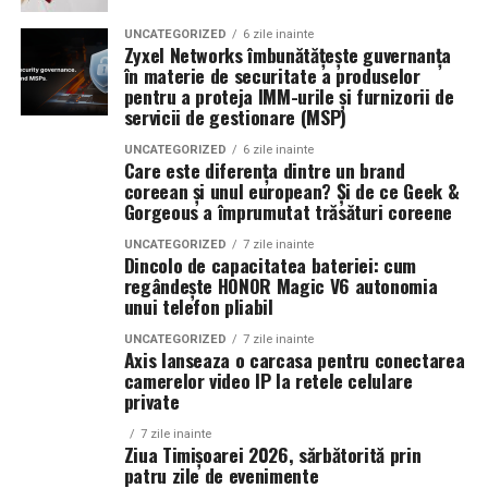
unde cadastrul a fost actualizat tardiv sau
simultan ambele probleme: este integrată într-un container
mare chiar daca rezultatul final este similar cu cel al
incomplet
UNCATEGORIZED
6 zile inainte
unui program cu perii. Un client care se simte rasfatat
transportabil, nu necesită autorizație de construcție și se redislocă
Zyxel Networks îmbunătățește guvernanța
revine mai des si vorbeste despre spalatoria ta cu
dovada că pârâtul posedă bunul fără drept, ceea ce
în materie de securitate a produselor
împreună cu echipa client la fiecare nou șantier.
pentru a proteja IMM-urile și furnizorii de
prietenii.
implică uneori martori, fotografii, expertize
servicii de gestionare (MSP)
lipsa unui alt drept opozabil (uzucapiune, contract
Configurația livrată către beneficiar
Combinatia cu ceara si uscarea
UNCATEGORIZED
6 zile inainte
de închiriere, comodat etc.)
Care este diferența dintre un brand
Modelul livrat reprezintă varianta compactă din gama UZINEX
coreean și unul european? Și de ce Geek &
Ultima etapa a unui program touchless este ceara lichida
Detaliul care înclină balanța apare frecvent în
Gorgeous a împrumutat trăsături coreene
centrale fotovoltaice mobile
de
, dimensionată pentru
si uscarea. Ceara protejeaza caroseria si face urmatoarea
documente vechi, schițe cadastrale sau chiar în modul în
alimentarea unui echipament electric de subtraversări orizontale
UNCATEGORIZED
7 zile inainte
spalare mai usoara. Uscarea cu apa demineralizata
care imobilul a fost descris acum 20–30 de ani. Aici apar
Dincolo de capacitatea bateriei: cum
și a sculelor auxiliare de șantier.
elimina petele si reduce timpul de finalizare. Daca
surprizele.
regândește HONOR Magic V6 autonomia
unui telefon pliabil
folosesti apa demineralizata la clatirea finala, poti
Un detaliu tehnic care schimbă totul
elimina complet uscarea cu aer, ceea ce reduce
Specificații tehnice principale:
UNCATEGORIZED
7 zile inainte
Axis lanseaza o carcasa pentru conectarea
consumul energetic cu 20-30%. Aceasta combinatie este
camerelor video IP la retele celulare
Panouri fotovoltaice instalate:
Suprafața. Nu pare spectaculos. Dar diferența dintre 480
24 kW
eficienta si din punct de vedere al costului, si al
private
mp și 520 mp poate decide rezultatul.
perceptiei de calitate.
Sistem de stocare:
52 kWh baterii LiFePO4
7 zile inainte
Ziua Timișoarei 2026, sărbătorită prin
În zone periurbane, unde delimitările s-au făcut „după
Cum configurezi instalatia
Invertor hibrid:
24 kW
patru zile de evenimente
gard”, fără măsurători precise, apar suprapuneri. Două