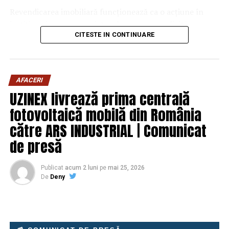
plasticul negru lucios si zonele cu vopsea mata. Spuma
Revendicarea imobiliară funcționează ca o acțiune în
buna are pH neutru sau usor alcalin si nu ataca aceste
justiție prin care proprietarul neposesor solicită
suprafete. Jetul de clatire trebuie sa fie la presiune
restituirea bunului de la posesorul neproprietar. Simplu
CITESTE IN CONTINUARE
medie, nu maxima, pentru a nu forta apa sub capace.
în teorie. În practică, lucrurile se încurcă rapid.
Foloseste duze evazate la clatire, care distribuie apa
uniform, fara presiune directionata. Aceste setari sunt
Diferența dintre proprietate și
usor de implementat si reduc semnificativ riscul de
AFACERI
posesie
reclamatii pe caroserie delicata.
UZINEX livrează prima centrală
fotovoltaică mobilă din România
Mulți confundă posesia cu proprietatea. O greșeală
Viteza programului in regim
costisitoare. Posesia ține de fapt — cine folosește efectiv
către ARS INDUSTRIAL | Comunicat
touchless
imobilul. Proprietatea ține de drept — cine poate dovedi,
de presă
cu acte, că imobilul îi aparține.
Un program touchless complet dureaza 5-8 minute:
Publicat
acum 2 luni
pe
mai 25, 2026
Un contract de vânzare-cumpărare. O hotărâre
prespalare 1 minut, spuma activa 3-4 minute, clatire 1
De
Deny
judecătorească. Un certificat de moștenitor. Acestea
minut, ceara optionala 30 secunde. Fata de un program
construiesc titlul.
cu perii de 10-12 minute, touchless este cu 30-40% mai
rapid. La 150 masini pe zi, acest lucru inseamna 75-100
Dar în teren, situația arată altfel. Case ocupate fără
minute economisite, adica 1-2 ore in plus pentru alte