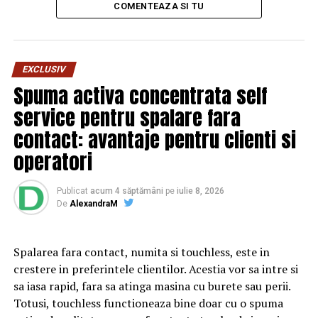
pic.twitter.com/ypGCGZeDIJ
COMENTEAZA SI TU
— michael fiedler
(@fmfdlr)
26 noiembrie
EXCLUSIV
Spuma activa concentrata self
2018
service pentru spalare fara
contact: avantaje pentru clienti si
​Consilierul a fost acționat în judecată pentru incitare la
operatori
ură, iar instanța din Linz i-a oferit posibilitatea să evite o
condamnare penal în cazul în care politicianul va
accepta să participe la un curs de reeducare desfășurat
Publicat
acum 4 săptămâni
pe
iulie 8, 2026
De
AlexandraM
de organizația neguvernamentală „Neustart”, care se
ocupă de reabilitatea și integrarea socială a criminalilor.
Spalarea fara contact, numita si touchless, este in
Potrivit Neustart, cursul de șase luni face parte din
crestere in preferintele clientilor. Acestia vor sa intre si
eforturile de combatere a discursului de ură online și își
sa iasa rapid, fara sa atinga masina cu burete sau perii.
propune ca persoanele „să înțeleagă de ce
Totusi, touchless functioneaza bine doar cu o spuma
comportamentul lor este greșit și să recunoască modul