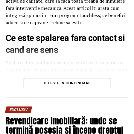
activa de calitate, care sa faca toata treaba de inmuiere
în care își pot exprima opiniile fără a le denigra pe
fara interventie mecanica. Acest articol iti arata cum
ceilalți”.
integrezi spuma intr-un program touchless, ce beneficii
aduce si ce capcane trebuie sa eviti.
Procedurile împotriva lui Weber vor fi închise pentru
după o perioadă de probă de doi ani, în decursul căreia
Ce este spalarea fara contact si
comportamentul consilierului va fi monitorizat.
cand are sens
Weber a acceptat participarea la cursurile de reeducare,
explicând că accesul său de furie a fost rezultatul
Spalarea fara contact inseamna curatare fara perii sau
consumului de bere din acea seară.
burete, doar cu presiune, apa si chimicale. Are sens cand
clientii vor serviciu rapid, cand masinile au suprafete
Potrivit statisticii Ministerului Justiției din Austria, în
delicate sau cand traficul este foarte mare si nu ai timp
CITESTE IN CONTINUARE
anul 2017 au fost investigate 827 de cazuri de incitare la
de interventie manuala. Nu are sens cand masinile sunt
ură, în creștere față de 516 în 2015. Numărul dosarelor
foarte murdare, cu noroi intarit, caz in care touchless
finalizate a crescut de la 49 la 107 în aceeași perioadă.
nu poate face totul. Pentru o spalatorie medie,
EXCLUSIV
combinatia intre touchless si un program cu perii
BrailaMEA.ro
Revendicare imobiliară: unde se
pentru cazurile extreme da cel mai bun echilibru intre
termină posesia și începe dreptul
cost si calitate.
ARTICOLE PE ACEIASI TEMA:
PRIMA