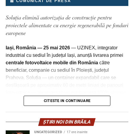
acord. Terenuri lucrate de vecini. Spații comerciale
📰 COMUNICAT DE PRESĂ
masini. Intr-o luna, poti spala cu 50-80 masini mai mult
folosite pe baza unor înțelegeri informale, uitate în
fara sa schimbi instalatia sau programul.
timp.
Soluția elimină autorizația de construcție pentru
Consumul in regim touchless
proiectele alimentate cu energie regenerabilă pe fonduri
Aici intervine acțiunea în revendicare.
europene
Consumul de spuma in touchless este cu 15-25% mai
Scenariu real: apartament cumpărat,
mare decat intr-un program cu perii, pentru ca nu
Iași, România — 25 mai 2026
— UZINEX, integrator
dar ocupat
exista interventie mecanica. La 30 ml per masina in loc
industrial cu sediul în județul Iași, anunță livrarea primei
de 25 ml, diferenta zilnica la 150 masini este 750 ml,
centrale fotovoltaice mobile din România
către
Un investitor achiziționează un apartament într-un bloc
adica 22,5 litri pe luna. La 25 lei pe litru, costul lunar
beneficiar, companie cu sediul în Ploiești, județul
vechi din București, într-o zonă în plină creștere. Preț
suplimentar este 562 lei. Acest cost este compensat de
Prahova. Soluția — un container expandabil care se
bun. Acte aparent în regulă. După semnare, descoperă
viteza mai mare si de lipsa interventiei manuale.
desfășoară pe aproximativ 60 de metri liniari de panouri
că locuința este ocupată de o persoană care invocă un
Calculeaza acest trade-off pe baza volumului tau si
fotovoltaice — alimentează un echipament 100% electric
„drept de folosință” bazat pe o promisiune verbală din
decide daca touchless este avantajos pentru tine.
de subtraversări orizontale, eligibil pentru finanțări din
urmă cu ani.
CITESTE IN CONTINUARE
fonduri europene.
Ce ofera MaxCars pentru spalare
Nu există contract. Nu există termen clar. Doar prezența
fara contact
fizică.
ȘTIRI NOI DIN BRĂILA
O soluție pentru un decalaj structural al
MaxCars importa din 2010 produsele FRA-BER Italia si
UNCATEGORIZED
17 ore inainte