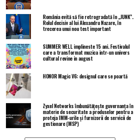
Stadtrat aus Amstetten,
der dieses ÖBB-
România evită să fie retrogradată în „JUNK”.
Rolul decisiv al lui Alexandru Nazare, în
Werbesujet rassistisch &
trecerea unui nou test important
homophob kommentiert
SUMMER WELL implineste 15 ani. Festivalul
hat, wird jetzt auf
care a transformat muzica intr-un univers
gerichtlichem Vorschlag
cultural revine in august
am Projekt „Dialog statt
HONOR Magic V6: designul care se poartă
Hass” von
@VereinNEUSTART
teilnehmen, bei dem man
Zyxel Networks îmbunătățește guvernanța în
lernt „Emotionen beim
materie de securitate a produselor pentru a
proteja IMM-urile și furnizorii de servicii de
Posten adäquat zu
gestionare (MSP)
äußern”.