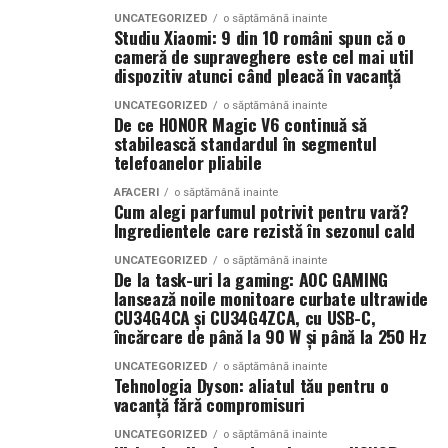
pentru touchless
titluri valide. Două persoane care cred că au dreptate.
UNCATEGORIZED
o săptămână inainte
Dimensiune container transport:
3 × 2,5
Studiu Xiaomi: 9 din 10 români spun că o
metri
cameră de supraveghere este cel mai util
Expertiza topo-cadastrală devine piesa centrală. Linia de
Asigura-te ca presiunea de lucru este intre 100-130 bar,
dispozitiv atunci când pleacă în vacanță
hotar nu mai e doar o trasare pe hârtie — devine probă
ca duzele sunt curatate si ca furtunurile nu au pierderi.
Lungime panouri desfășurate:
~60 metri
în instanță.
UNCATEGORIZED
o săptămână inainte
Seteaza presiune mai mica la clatire, 80-100 bar, pentru
liniari
De ce HONOR Magic V6 continuă să
a proteja suprafetele delicate. Calibreaza dozatorul
stabilească standardul în segmentul
Când intervine uzucapiunea
pentru doza recomandata la touchless, care este cu 15-
Conectică:
telefoanelor pliabile
priză 220 V monofazic, priză
25% mai mare decat la programul cu perii. Testeaza pe
380 V trifazic, priză încărcare auto electric
AFACERI
o săptămână inainte
Posesorul nu rămâne fără apărare. Uneori, chiar câștigă.
10 masini diferite inainte de a lansa oficial programul.
Cum alegi parfumul potrivit pentru vară?
Climatizare:
Ingredientele care rezistă în sezonul cald
aer condiționat integrat pentru
MaxCars ofera suport tehnic pentru configurarea
Uzucapiunea permite dobândirea proprietății prin
menținerea bateriilor la temperatură optimă
initiala si ajustarea parametrilor in functie de
UNCATEGORIZED
o săptămână inainte
posesie îndelungată, dacă sunt îndeplinite anumite
De la task-uri la gaming: AOC GAMING
rezultatele din teren. O configuratie corecta este cheia
condiții: posesie continuă, publică, pașnică și sub nume
Mobilitate:
roți tip off-road pentru deplasare
lansează noile monitoare curbate ultrawide
unui touchless reusit.
CU34G4CA și CU34G4ZCA, cu USB-C,
de proprietar.
pe teren accidentat
încărcare de până la 90 W și până la 250 Hz
Aici apar conflictele cele mai sensibile.
UNCATEGORIZED
o săptămână inainte
Tehnologia Dyson: aliatul tău pentru o
Configurația conectică a fost dimensionată conform cerințelor
vacanță fără compromisuri
Scenariu: teren „lucrat” de ani de zile
beneficiarului. La cerere, modelul poate fi extins cu prize
UNCATEGORIZED
o săptămână inainte
suplimentare, sisteme de iluminat exterior, monitorizare la