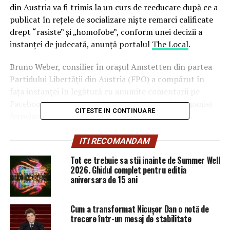
din Austria va fi trimis la un curs de reeducare după ce a
publicat în rețele de socializare niște remarci calificate
drept “rasiste” și „homofobe”, conform unei decizii a
instanței de judecată, anunță portalul
The Local
.
Bruno Weber, consilier în orașul Amstetten din partea
Partidului Libertății din Austria (FPO) a compărut în
fața instanței în legătură cu anumite comentarii pe
Facebook care vizau un banner publicitar al companiei
CITESTE IN CONTINUARE
feroviare de stat ÖBB.
În publicitatea în care era promovată o cartelă de
ITI RECOMANDAM
reducere pentru familii erau prezentați doi bărbați, unul
Tot ce trebuie sa stii inainte de Summer Well
alb și altul de culoare, care țin în brațe un copil.
2026. Ghidul complet pentru editia
aniversara de 15 ani
Weber a scris că imaginea este o “mizerie” aducând
critici dure mesajului publicitar utilizat de companie.
Cum a transformat Nicușor Dan o notă de
trecere într-un mesaj de stabilitate
Bruno Weber, der FPÖ