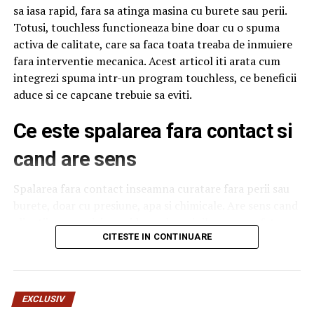
sa iasa rapid, fara sa atinga masina cu burete sau perii.
Totusi, touchless functioneaza bine doar cu o spuma
activa de calitate, care sa faca toata treaba de inmuiere
fara interventie mecanica. Acest articol iti arata cum
integrezi spuma intr-un program touchless, ce beneficii
aduce si ce capcane trebuie sa eviti.
Ce este spalarea fara contact si
cand are sens
Spalarea fara contact inseamna curatare fara perii sau
burete, doar cu presiune, apa si chimicale. Are sens cand
clientii vor serviciu rapid, cand masinile au suprafete
delicate sau cand traficul este foarte mare si nu ai timp
CITESTE IN CONTINUARE
de interventie manuala. Nu are sens cand masinile sunt
foarte murdare, cu noroi intarit, caz in care touchless
nu poate face totul. Pentru o spalatorie medie,
EXCLUSIV
combinatia intre touchless si un program cu perii