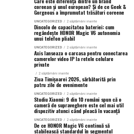
Care este diferența dintre un brand
Specificații tehnice principale:
în instanță.
coreean și unul european? Și de ce Geek &
Gorgeous a împrumutat trăsături coreene
Panouri fotovoltaice instalate:
24 kW
Când intervine uzucapiunea
UNCATEGORIZED
2 săptămâni inainte
Dincolo de capacitatea bateriei: cum
Sistem de stocare:
52 kWh baterii LiFePO4
regândește HONOR Magic V6 autonomia
Posesorul nu rămâne fără apărare. Uneori, chiar câștigă.
unui telefon pliabil
Invertor hibrid:
24 kW
Uzucapiunea permite dobândirea proprietății prin
UNCATEGORIZED
2 săptămâni inainte
Axis lanseaza o carcasa pentru conectarea
Dimensiune container transport:
posesie îndelungată, dacă sunt îndeplinite anumite
3 × 2,5
camerelor video IP la retele celulare
condiții: posesie continuă, publică, pașnică și sub nume
metri
private
de proprietar.
Lungime panouri desfășurate:
~60 metri
2 săptămâni inainte
Ziua Timișoarei 2026, sărbătorită prin
Aici apar conflictele cele mai sensibile.
liniari
patru zile de evenimente
Conectică:
priză 220 V monofazic, priză
Scenariu: teren „lucrat” de ani de zile
UNCATEGORIZED
2 săptămâni inainte
Studiu Xiaomi: 9 din 10 români spun că o
380 V trifazic, priză încărcare auto electric
cameră de supraveghere este cel mai util
La marginea unui oraș în expansiune, un teren agricol a
dispozitiv atunci când pleacă în vacanță
Climatizare:
aer condiționat integrat pentru
fost folosit constant de un mic antreprenor local. L-a
împrejmuit. L-a cultivat. A investit în irigații.
UNCATEGORIZED
2 săptămâni inainte
menținerea bateriilor la temperatură optimă
De ce HONOR Magic V6 continuă să
Proprietarul din acte locuiește în străinătate și nu a
stabilească standardul în segmentul
Mobilitate:
roți tip off-road pentru deplasare