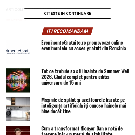
ARTICOLE PE ACEIASI TEMA:
PRIMA
CITESTE IN CONTINUARE
URMATORUL
Netul versus Macron. Sute de mii de utilizatori
ITI RECOMANDAM
semnează pentru demiterea președintelui | BrailaMEA
EvenimenteGratuite.ro promovează online
NU RATATI
evenimentele cu acces gratuit din România
un consilier va fi trimis la reeducare pentru „remarci
homofobe și rasiste” | BrailaMEA
Tot ce trebuie sa stii inainte de Summer Well
2026. Ghidul complet pentru editia
aniversara de 15 ani
Mașinile de spălat și uscătoarele bazate pe
inteligență artificială îți cunosc hainele mai
bine decât tine
Cum a transformat Nicușor Dan o notă de
trecere într-un mesaj de stabilitate