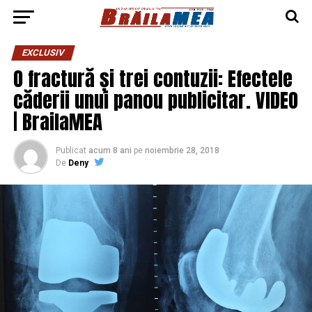
EXCLUSIV
O fractură și trei contuzii: Efectele
căderii unui panou publicitar. VIDEO
| BrailaMEA
Publicat
acum 8 ani
pe
noiembrie 28, 2018
De
Deny