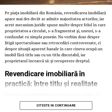
delicate
Suprafetele delicate includ lentilele camerelor, senzorii,
Pe piața imobiliară din România, revendicarea imobiliară
plasticul negru lucios si zonele cu vopsea mata. Spuma
apare mai des decât ar admite majoritatea actorilor, iar
buna are pH neutru sau usor alcalin si nu ataca aceste
acest mecanism juridic spune multe despre felul în care
suprafete. Jetul de clatire trebuie sa fie la presiune
proprietatea a circulat, s-a fragmentat și, uneori, s-a
medie, nu maxima, pentru a nu forta apa sub capace.
confundat cu simpla posesie. Nu vorbim doar despre
Foloseste duze evazate la clatire, care distribuie apa
litigii spectaculoase sau retrocedări controversate, ci
uniform, fara presiune directionata. Aceste setari sunt
despre situații aparent banale în care cineva ocupă un
usor de implementat si reduc semnificativ riscul de
imobil fără titlu sau cu un titlu discutabil, iar
reclamatii pe caroserie delicata.
proprietarul încearcă să-și recupereze dreptul.
Viteza programului in regim
Revendicare imobiliară în
touchless
practică: între titlu și realitate
Un program touchless complet dureaza 5-8 minute:
Revendicarea imobiliară funcționează ca o acțiune în
prespalare 1 minut, spuma activa 3-4 minute, clatire 1
justiție prin care proprietarul neposesor solicită
minut, ceara optionala 30 secunde. Fata de un program
restituirea bunului de la posesorul neproprietar. Simplu
CITESTE IN CONTINUARE
cu perii de 10-12 minute, touchless este cu 30-40% mai