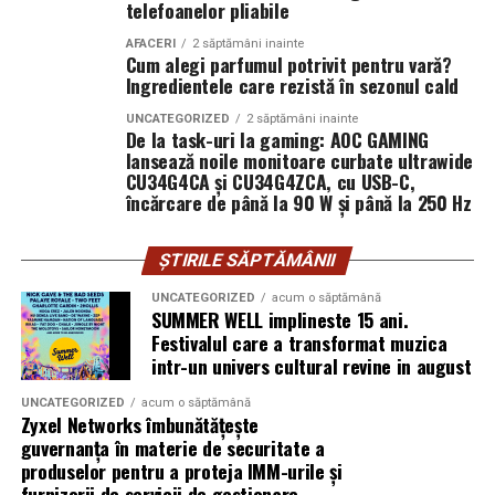
intervenit timp de peste 15 ani.
telefoanelor pliabile
pe teren accidentat
AFACERI
2 săptămâni inainte
Când decide să vândă terenul, descoperă că altcineva îl
Cum alegi parfumul potrivit pentru vară?
revendică.
Ingredientele care rezistă în sezonul cald
Configurația conectică a fost dimensionată conform cerințelor
UNCATEGORIZED
2 săptămâni inainte
Nu mai e doar o discuție despre acte. Devine o analiză a
beneficiarului. La cerere, modelul poate fi extins cu prize
De la task-uri la gaming: AOC GAMING
comportamentului în timp. Instanța cântărește
lansează noile monitoare curbate ultrawide
suplimentare, sisteme de iluminat exterior, monitorizare la
CU34G4CA și CU34G4ZCA, cu USB-C,
pasivitatea proprietarului versus acțiunile concrete ale
distanță și conectivitate GSM.
încărcare de până la 90 W și până la 250 Hz
posesorului.
Procedura în instanță: ritm și
Gama completă: de la 3 metri la 12 metri
ȘTIRILE SĂPTĂMÂNII
lungime container
UNCATEGORIZED
acum o săptămână
blocaje
SUMMER WELL implineste 15 ani.
Modelul livrat către beneficiar reprezintă varianta de intrare a
Festivalul care a transformat muzica
Procesele de revendicare nu se rezolvă rapid. Dosarele
intr-un univers cultural revine in august
centrale fotovoltaice
gamei UZINEX. Producătorul oferă
includ expertize, martori, verificări cadastrale.
mobile
în configurații adaptate volumului de consum al fiecărui
UNCATEGORIZED
acum o săptămână
Termenele se întind.
Zyxel Networks îmbunătățește
client, de la modelul compact până la containerul industrial 40 ft.
guvernanța în materie de securitate a
În unele cazuri, litigiul durează ani.
produselor pentru a proteja IMM-urile și
La capătul superior al gamei, containerul de 12 metri lungime
furnizorii de servicii de gestionare