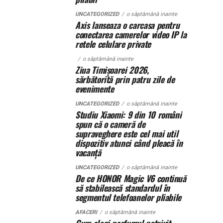
UNCATEGORIZED
o săptămână inainte
Axis lanseaza o carcasa pentru
conectarea camerelor video IP la
retele celulare private
o săptămână inainte
Ziua Timișoarei 2026,
sărbătorită prin patru zile de
evenimente
UNCATEGORIZED
o săptămână inainte
Studiu Xiaomi: 9 din 10 români
spun că o cameră de
supraveghere este cel mai util
dispozitiv atunci când pleacă în
vacanță
UNCATEGORIZED
o săptămână inainte
De ce HONOR Magic V6 continuă
să stabilească standardul în
segmentul telefoanelor pliabile
AFACERI
o săptămână inainte