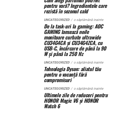
Cum alegi parfumul potrivit
pentru vară? Ingredientele care
rezistă în sezonul cald
UNCATEGORIZED
o săptămână inainte
De la task-uri la gaming: AOC
GAMING lansează noile
monitoare curbate ultrawide
CU34G4CA și CU34G4ZCA, cu
USB-C, încărcare de până la 90
W și până la 250 Hz
UNCATEGORIZED
o săptămână inainte
Tehnologia Dyson: aliatul tău
pentru o vacanță fără
compromisuri
UNCATEGORIZED
o săptămână inainte
Ultimele zile de reduceri pentru
HONOR Magic V6 și HONOR
Watch 6