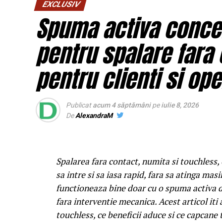
EXCLUSIV
Spuma activa concen
pentru spalare fara 
pentru clienti si ope
Publicat
acum 4 săptămâni
pe
iulie 8, 2026
De
AlexandraM
Spalarea fara contact, numita si touchless, e
sa intre si sa iasa rapid, fara sa atinga mas
functioneaza bine doar cu o spuma activa de
fara interventie mecanica. Acest articol it
touchless, ce beneficii aduce si ce capcane t