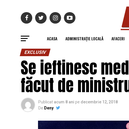
ACASA
ADMINISTRAȚIE LOCALĂ
AFACERI
EXCLUSIV
Se ieftinesc med
făcut de ministru
Publicat
acum 8 ani
pe
decembrie 12, 2018
De
Deny