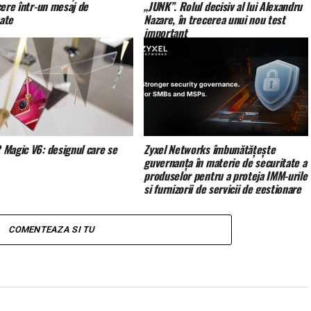
cere într-un mesaj de
„JUNK”. Rolul decisiv al lui Alexandru
tate
Nazare, în trecerea unui nou test
important
Magic V6: designul care se
Zyxel Networks îmbunătățește
guvernanța în materie de securitate a
produselor pentru a proteja IMM-urile
și furnizorii de servicii de gestionare
(MSP)
COMENTEAZA SI TU