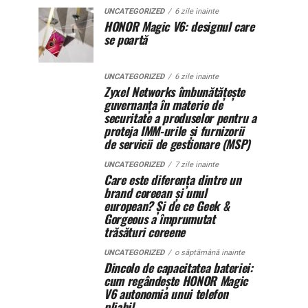
UNCATEGORIZED
6 zile inainte
HONOR Magic V6: designul care
se poartă
UNCATEGORIZED
6 zile inainte
Zyxel Networks îmbunătățește
guvernanța în materie de
securitate a produselor pentru a
proteja IMM-urile și furnizorii
de servicii de gestionare (MSP)
UNCATEGORIZED
7 zile inainte
Care este diferența dintre un
brand coreean și unul
european? Și de ce Geek &
Gorgeous a împrumutat
trăsături coreene
UNCATEGORIZED
o săptămână inainte
Dincolo de capacitatea bateriei:
cum regândește HONOR Magic
V6 autonomia unui telefon
pliabil