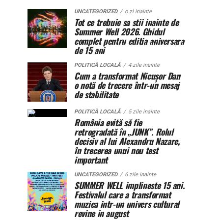
UNCATEGORIZED
o zi inainte
Tot ce trebuie sa stii inainte de
Summer Well 2026. Ghidul
complet pentru editia aniversara
de 15 ani
POLITICĂ LOCALĂ
4 zile inainte
Cum a transformat Nicușor Dan
o notă de trecere într-un mesaj
de stabilitate
POLITICĂ LOCALĂ
5 zile inainte
România evită să fie
retrogradată în „JUNK”. Rolul
decisiv al lui Alexandru Nazare,
în trecerea unui nou test
important
UNCATEGORIZED
6 zile inainte
SUMMER WELL implineste 15 ani.
Festivalul care a transformat
muzica intr-un univers cultural
revine in august