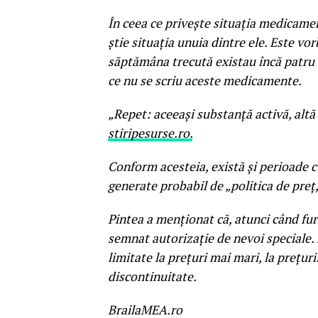
În ceea ce priveşte situaţia medicamen
ştie situaţia unuia dintre ele. Este vo
săptămâna trecută existau încă patru s
ce nu se scriu aceste medicamente.
„Repet: aceeaşi substanţă activă, altă
stiripesurse.ro.
Conform acesteia, există şi perioade 
generate probabil de „politica de preţ,
Pintea a menţionat că, atunci când fu
semnat autorizaţie de nevoi speciale.
limitate la preţuri mai mari, la preţur
discontinuitate.
BrailaMEA.ro