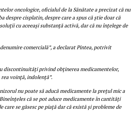
telor oncologice, oficialul de la Sănătate a precizat că nu
rba despre cisplatin, despre care a spus că ştie doar că
oluţii cu aceeaşi substanţă activă, dar că nu înţelege de
 denumire comercială”, a declarat Pintea, potrivit
cu discontinuităţi privind obţinerea medicamentelor,
 rea voinţă, indolenţă”.
rnizorul nu poate să aducă medicamente la preţul mic a
 Bineînţeles că se pot aduce medicamente în cantităţi
ile care se găsesc pe piaţă dar că există şi probleme de