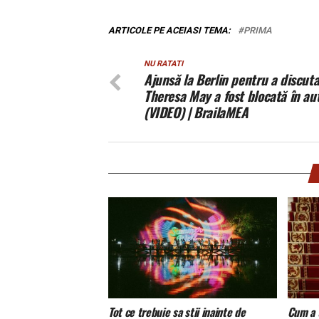
ARTICOLE PE ACEIASI TEMA:
PRIMA
NU RATATI
Ajunsă la Berlin pentru a discuta
Theresa May a fost blocată în au
(VIDEO) | BrailaMEA
Tot ce trebuie sa stii inainte de
Cum a 