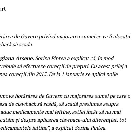
urt
ârea de Guvern privind majorarea sumei ce va fi alocată
wback să scadă.
giana Arsene.
Sorina Pintea a explicat că, în mod
rebuie să efectueze corecţii de preţuri. Cu acest prilej a
ea corecţii din 2015. De la 1 ianuarie se aplică noile
promova hotărârea de Guvern cu majorarea sumei pe care o
axa de clawback să scadă, să scadă presiunea asupra
e aduc medicamente mai ieftine, astfel încât să nu mai
utăm şi despre aplicarea clawback-ului diferenţiat, tot
edicamentele ieftine”, a explicat Sorina Pintea.