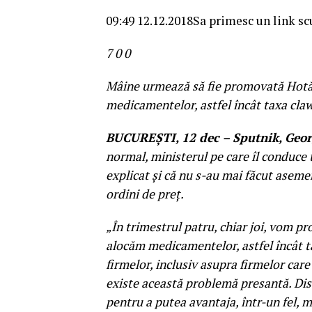
09:49 12.12.2018
Sa primesc un link sc
7
0
0
Mâine urmează să fie promovată Hotăr
medicamentelor, astfel încât taxa cla
BUCUREŞTI, 12 dec – Sputnik, Geor
normal, ministerul pe care îl conduce t
explicat şi că nu s-au mai făcut asemen
ordini de preţ.
„În trimestrul patru, chiar joi, vom 
alocăm medicamentelor, astfel încât t
firmelor, inclusiv asupra firmelor car
existe această problemă presantă. Disc
pentru a putea avantaja, într-un fel, m