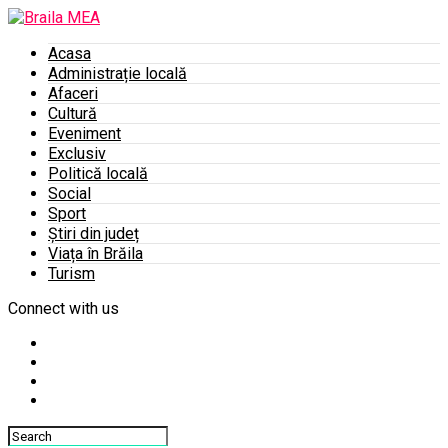
Acasa
Administrație locală
Afaceri
Cultură
Eveniment
Exclusiv
Politică locală
Social
Sport
Știri din județ
Viața în Brăila
Turism
Connect with us