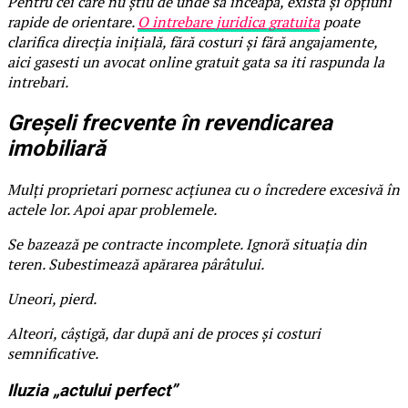
Pentru cei care nu știu de unde să înceapă, există și opțiuni
rapide de orientare.
O intrebare juridica gratuita
poate
clarifica direcția inițială, fără costuri și fără angajamente,
aici gasesti un avocat online gratuit gata sa iti raspunda la
intrebari.
Greșeli frecvente în revendicarea
imobiliară
Mulți proprietari pornesc acțiunea cu o încredere excesivă în
actele lor. Apoi apar problemele.
Se bazează pe contracte incomplete. Ignoră situația din
teren. Subestimează apărarea pârâtului.
Uneori, pierd.
Alteori, câștigă, dar după ani de proces și costuri
semnificative.
Iluzia „actului perfect”