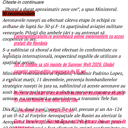
Citeste in continuare
„Zborul a durat aproximativ zece ore”, a spus Ministerul.
Iti recomandam
Aeronavele rusești au efectuat câteva etape în echipă cu
avioane de luptă Su-30 și F-16 aparținând aviației militare
venezuele. Piloții din ambele țări s-au antrenat să
EvenimenteGratuite.ro promovează online evenimentele cu acces
coopereze în aer.
gratuit din România
S-a subliniat că zborul a fost efectuat în conformitate cu
legislația internațională, respectând regulile de utilizare a
spațiului aerian.
Tot ce trebuie sa stii inainte de Summer Well 2026. Ghidul
complet pentru editia aniversara de 15 ani
Ministrul venezuelean al Apărării, Vladimir Padrino Lopez,
a explicat marți, 11 decembrie, prezența bombardierelor
strategice rusești în țara sa, subliniind că aceste aeronave au
sosit în Venezuela pentru a efectua manevre comune și, prin
Mașinile de spălat și uscătoarele bazate pe inteligență artificială
urmare, nu reprezintă o amenințare, a transmis Tele Sur.
îți cunosc hainele mai bine decât tine
Din Rusia, două nave ruseşti Tu-160, precum și un An-124
și un Il-62 al Forțelor Aerospațiale ale Rusiei au aterizat la
Cum a transformat Nicușor Dan o notă de trecere într-un mesaj de
Aeroportul Internațional Maiquetia. Piloții au zburat peste
stabilitate
10.000 km și zborul a fost efectuat în strictă conformitate cu