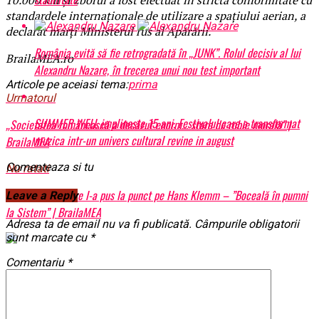
standardele internaționale de utilizare a spațiului aerian, a
declarat marți Ministerul rus al Apărării.
România evită să fie retrogradată în „JUNK”. Rolul decisiv al lui
BrailaMEA.ro
Alexandru Nazare, în trecerea unui nou test important
Articole pe aceiasi tema:
prima
Urmatorul
SUMMER WELL implineste 15 ani. Festivalul care a transformat
„Societatea românească a decăzut enorm… stare de robie morală” |
muzica intr-un univers cultural revine in august
BrailaMEA
Comenteaza si tu
Nu ratati
Judecătoarea care l-a pus la punct pe Hans Klemm – ”Boceală în pumni
Leave a Reply
la Sistem” | BrailaMEA
Adresa ta de email nu va fi publicată.
Câmpurile obligatorii
sunt marcate cu
*
Comentariu
*