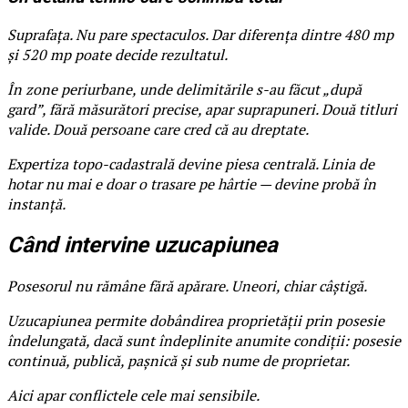
Suprafața. Nu pare spectaculos. Dar diferența dintre 480 mp
și 520 mp poate decide rezultatul.
În zone periurbane, unde delimitările s-au făcut „după
gard”, fără măsurători precise, apar suprapuneri. Două titluri
valide. Două persoane care cred că au dreptate.
Expertiza topo-cadastrală devine piesa centrală. Linia de
hotar nu mai e doar o trasare pe hârtie — devine probă în
instanță.
Când intervine uzucapiunea
Posesorul nu rămâne fără apărare. Uneori, chiar câștigă.
Uzucapiunea permite dobândirea proprietății prin posesie
îndelungată, dacă sunt îndeplinite anumite condiții: posesie
continuă, publică, pașnică și sub nume de proprietar.
Aici apar conflictele cele mai sensibile.