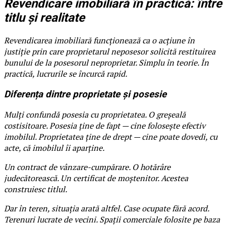
Revendicare imobiliară în practică: între
titlu și realitate
Revendicarea imobiliară funcționează ca o acțiune în
justiție prin care proprietarul neposesor solicită restituirea
bunului de la posesorul neproprietar. Simplu în teorie. În
practică, lucrurile se încurcă rapid.
Diferența dintre proprietate și posesie
Mulți confundă posesia cu proprietatea. O greșeală
costisitoare. Posesia ține de fapt — cine folosește efectiv
imobilul. Proprietatea ține de drept — cine poate dovedi, cu
acte, că imobilul îi aparține.
Un contract de vânzare-cumpărare. O hotărâre
judecătorească. Un certificat de moștenitor. Acestea
construiesc titlul.
Dar în teren, situația arată altfel. Case ocupate fără acord.
Terenuri lucrate de vecini. Spații comerciale folosite pe baza