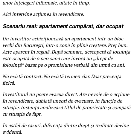
unor înțelegeri informale, uitate în timp.
Aici intervine acțiunea în revendicare.
Scenariu real: apartament cumpărat, dar ocupat
Un investitor achiziționează un apartament într-un bloc
vechi din București, într-o zonă în plină creștere. Preț bun.
Acte aparent în regulă. După semnare, descoperă că locuința
este ocupată de o persoană care invocă un „drept de
folosință” bazat pe o promisiune verbală din urmă cu ani.
Nu există contract. Nu există termen clar. Doar prezența
fizică.
Investitorul nu poate evacua direct. Are nevoie de o acțiune
în revendicare, dublată uneori de evacuare, în funcție de
situație. Instanța analizează titlul de proprietate și compară
cu situația de fapt.
În astfel de cazuri, diferența dintre drept și realitate devine
evidentă.