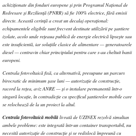
achiziționate din fonduri europene și prin Programul Național de
Redresare și Reziliență (PNRR) să fie 100% electrice, fără emisii
directe. Această cerință a creat un decalaj operațional:
echipamentele eligibile sunt frecvent destinate utilizării pe șantiere
izolate, acolo unde rețeaua publică de energie electrică lipsește sau
este insuficientă, iar soluțiile clasice de alimentare — generatoarele
diesel — contravin chiar principiului pentru care s-au cheltuit banii
europeni.
Centrala fotovoltaică fixă, ca alternativă, presupune un parcurs
birocratic de minimum șase luni — autorizație de construcție,
racord la rețea, aviz ANRE — și o instalare permanentă într-o
singură locație, în contradicție cu specificul șantierelor mobile care
se relochează de la un proiect la altul.
Centrala fotovoltaică mobilă
livrată de UZINEX rezolvă simultan
ambele probleme: este integrată într-un container transportabil, nu
necesită autorizație de construcție și se redislocă împreună cu