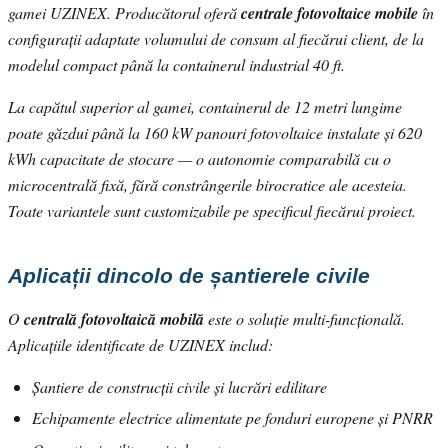
gamei UZINEX. Producătorul oferă
centrale fotovoltaice mobile
în
configurații adaptate volumului de consum al fiecărui client, de la
modelul compact până la containerul industrial 40 ft.
La capătul superior al gamei, containerul de 12 metri lungime
poate găzdui până la 160 kW panouri fotovoltaice instalate și 620
kWh capacitate de stocare — o autonomie comparabilă cu o
microcentrală fixă, fără constrângerile birocratice ale acesteia.
Toate variantele sunt customizabile pe specificul fiecărui proiect.
Aplicații dincolo de șantierele civile
O
centrală fotovoltaică mobilă
este o soluție multi-funcțională.
Aplicațiile identificate de UZINEX includ:
Șantiere de construcții civile și lucrări edilitare
Echipamente electrice alimentate pe fonduri europene și PNRR