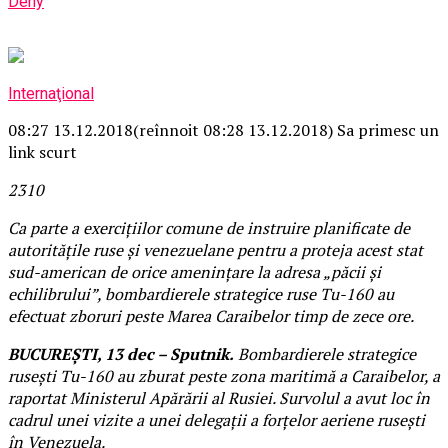
Deny
Internaţional
08:27 13.12.2018
(reînnoit 08:28 13.12.2018)
Sa primesc un
link scurt
23
1
0
Ca parte a exercițiilor comune de instruire planificate de
autoritățile ruse și venezuelane pentru a proteja acest stat
sud-american de orice amenințare la adresa „păcii și
echilibrului”, bombardierele strategice ruse Tu-160 au
efectuat zboruri peste Marea Caraibelor timp de zece ore.
BUCUREŞTI, 13 dec – Sputnik.
Bombardierele strategice
ruseşti Tu-160 au zburat peste zona maritimă a Caraibelor, a
raportat Ministerul Apărării al Rusiei. Survolul a avut loc în
cadrul unei vizite a unei delegații a forțelor aeriene rusești
în Venezuela.