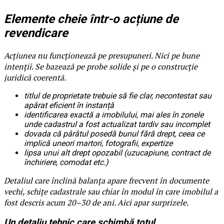
Elemente cheie într-o acțiune de
revendicare
Acțiunea nu funcționează pe presupuneri. Nici pe bune
intenții. Se bazează pe probe solide și pe o construcție
juridică coerentă.
titlul de proprietate trebuie să fie clar, necontestat sau
apărat eficient în instanță
identificarea exactă a imobilului, mai ales în zonele
unde cadastrul a fost actualizat tardiv sau incomplet
dovada că pârâtul posedă bunul fără drept, ceea ce
implică uneori martori, fotografii, expertize
lipsa unui alt drept opozabil (uzucapiune, contract de
închiriere, comodat etc.)
Detaliul care înclină balanța apare frecvent în documente
vechi, schițe cadastrale sau chiar în modul în care imobilul a
fost descris acum 20–30 de ani. Aici apar surprizele.
Un detaliu tehnic care schimbă totul