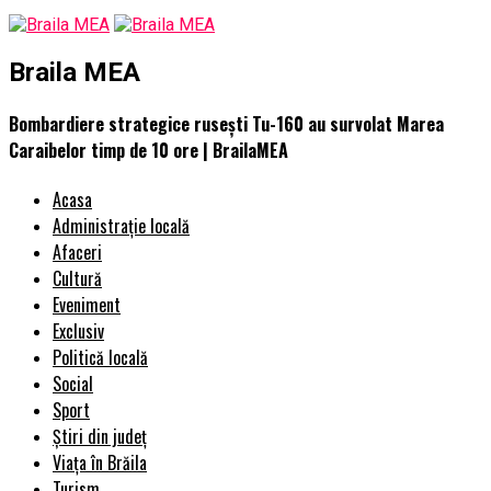
Braila MEA
Bombardiere strategice rusești Tu-160 au survolat Marea
Caraibelor timp de 10 ore | BrailaMEA
Acasa
Administrație locală
Afaceri
Cultură
Eveniment
Exclusiv
Politică locală
Social
Sport
Știri din județ
Viața în Brăila
Turism