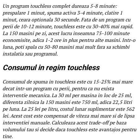
Un program touchless complet dureaza 5-8 minute:
prespalare 1 minut, spuma activa 3-4 minute, clatire 1
minut, ceara optionala 30 secunde. Fata de un program cu
perii de 10-12 minute, touchless este cu 30-40% mai rapid.
La 150 masini pe zi, acest lucru inseamna 75-100 minute
economisite, adica 1-2 ore in plus pentru alte masini. Intr-o
luna, poti spala cu 50-80 masini mai mult fara sa schimbi
instalatia sau programul.
Consumul in regim touchless
Consumul de spuma in touchless este cu 15-25% mai mare
decat intr-un program cu perii, pentru ca nu exista
interventie mecanica. La 30 ml per masina in loc de 25 ml,
diferenta zilnica la 150 masini este 750 ml, adica 22,5 litri
pe luna. La 25 lei pe litru, costul lunar suplimentar este 562
lei. Acest cost este compensat de viteza mai mare si de lipsa
interventiei manuale. Calculeaza acest trade-off pe baza
volumului tau si decide daca touchless este avantajos pentru
tine.