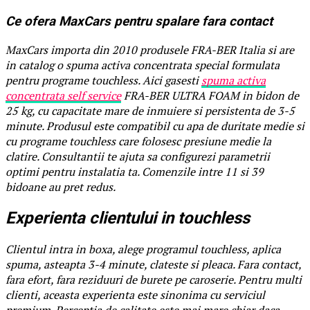
Ce ofera MaxCars pentru spalare fara contact
MaxCars importa din 2010 produsele FRA-BER Italia si are
in catalog o spuma activa concentrata special formulata
pentru programe touchless. Aici gasesti
spuma activa
concentrata self service
FRA-BER ULTRA FOAM in bidon de
25 kg, cu capacitate mare de inmuiere si persistenta de 3-5
minute. Produsul este compatibil cu apa de duritate medie si
cu programe touchless care folosesc presiune medie la
clatire. Consultantii te ajuta sa configurezi parametrii
optimi pentru instalatia ta. Comenzile intre 11 si 39
bidoane au pret redus.
Experienta clientului in touchless
Clientul intra in boxa, alege programul touchless, aplica
spuma, asteapta 3-4 minute, clateste si pleaca. Fara contact,
fara efort, fara reziduuri de burete pe caroserie. Pentru multi
clienti, aceasta experienta este sinonima cu serviciul
premium. Perceptia de calitate este mai mare chiar daca