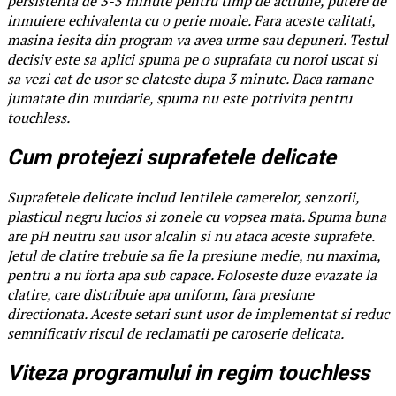
persistenta de 3-5 minute pentru timp de actiune, putere de
inmuiere echivalenta cu o perie moale. Fara aceste calitati,
masina iesita din program va avea urme sau depuneri. Testul
decisiv este sa aplici spuma pe o suprafata cu noroi uscat si
sa vezi cat de usor se clateste dupa 3 minute. Daca ramane
jumatate din murdarie, spuma nu este potrivita pentru
touchless.
Cum protejezi suprafetele delicate
Suprafetele delicate includ lentilele camerelor, senzorii,
plasticul negru lucios si zonele cu vopsea mata. Spuma buna
are pH neutru sau usor alcalin si nu ataca aceste suprafete.
Jetul de clatire trebuie sa fie la presiune medie, nu maxima,
pentru a nu forta apa sub capace. Foloseste duze evazate la
clatire, care distribuie apa uniform, fara presiune
directionata. Aceste setari sunt usor de implementat si reduc
semnificativ riscul de reclamatii pe caroserie delicata.
Viteza programului in regim touchless