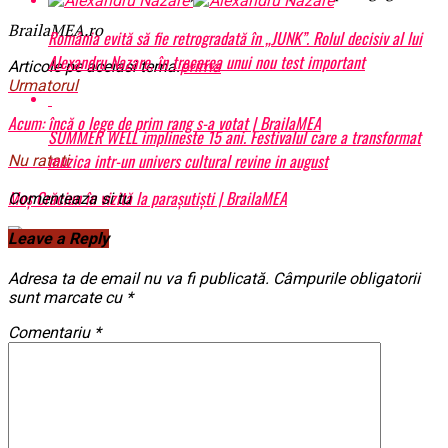
BrailaMEA.ro
România evită să fie retrogradată în „JUNK”. Rolul decisiv al lui
Alexandru Nazare, în trecerea unui nou test important
Articole pe aceiasi tema:
prima
Urmatorul
Acum: încă o lege de prim rang s-a votat | BrailaMEA
SUMMER WELL implineste 15 ani. Festivalul care a transformat
muzica intr-un univers cultural revine in august
Nu ratati
Moș Crăciun în vizită la parașutiști | BrailaMEA
Comenteaza si tu
Leave a Reply
Adresa ta de email nu va fi publicată.
Câmpurile obligatorii
sunt marcate cu
*
Comentariu
*