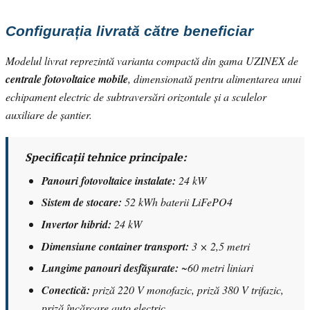
Configurația livrată către beneficiar
Modelul livrat reprezintă varianta compactă din gama UZINEX de
centrale fotovoltaice mobile
, dimensionată pentru alimentarea unui
echipament electric de subtraversări orizontale și a sculelor
auxiliare de șantier.
Specificații tehnice principale:
Panouri fotovoltaice instalate:
24 kW
Sistem de stocare:
52 kWh baterii LiFePO4
Invertor hibrid:
24 kW
Dimensiune container transport:
3 × 2,5 metri
Lungime panouri desfășurate:
~60 metri liniari
Conectică:
priză 220 V monofazic, priză 380 V trifazic,
priză încărcare auto electric