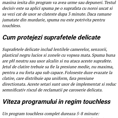
masina iesita din program va avea urme sau depuneri. Testul
decisiv este sa aplici spuma pe o suprafata cu noroi uscat si
sa vezi cat de usor se clateste dupa 3 minute. Daca ramane
jumatate din murdarie, spuma nu este potrivita pentru
touchless.
Cum protejezi suprafetele delicate
Suprafetele delicate includ lentilele camerelor, senzorii,
plasticul negru lucios si zonele cu vopsea mata. Spuma buna
are pH neutru sau usor alcalin si nu ataca aceste suprafete.
Jetul de clatire trebuie sa fie la presiune medie, nu maxima,
pentru a nu forta apa sub capace. Foloseste duze evazate la
clatire, care distribuie apa uniform, fara presiune
directionata. Aceste setari sunt usor de implementat si reduc
semnificativ riscul de reclamatii pe caroserie delicata.
Viteza programului in regim touchless
Un program touchless complet dureaza 5-8 minute: