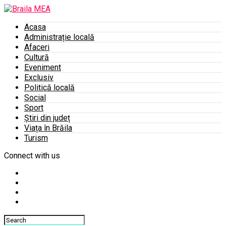
Acasa
Administrație locală
Afaceri
Cultură
Eveniment
Exclusiv
Politică locală
Social
Sport
Știri din județ
Viața în Brăila
Turism
Connect with us