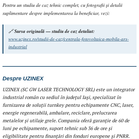
Pentru un studiu de caz tehnic complet, cu fotografii și detalii
suplimentare despre implementarea la beneficiar, vezi:
🔗
Sursa originală — studiu de caz detaliat:
www.uzinex.ro/studii-de-caz/centrala-fotovoltaica-mobila-ars-
industrial
Despre UZINEX
UZINEX (SC GW LASER TECHNOLOGY SRL) este un integrator
industrial român cu sediul în județul Iași, specializat în
furnizarea de soluții turnkey pentru echipamente CNC, laser,
energie regenerabilă, ambalare, reciclare, prelucrarea
metalelor și utilaje grele. Compania oferă garanție de 60 de
luni pe echipamente, suport tehnic sub 36 de ore și
eligibilitate pentru finanțări din fonduri europene și PNRR.