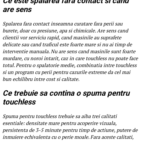
Ce este spalarea fara contact si cand
are sens
Spalarea fara contact inseamna curatare fara perii sau
burete, doar cu presiune, apa si chimicale. Are sens cand
clientii vor serviciu rapid, cand masinile au suprafete
delicate sau cand traficul este foarte mare si nu ai timp de
interventie manuala. Nu are sens cand masinile sunt foarte
murdare, cu noroi intarit, caz in care touchless nu poate face
totul. Pentru o spalatorie medie, combinatia intre touchless
si un program cu perii pentru cazurile extreme da cel mai
bun echilibru intre cost si calitate.
Ce trebuie sa contina o spuma pentru
touchless
Spuma pentru touchless trebuie sa aiba trei calitati
esentiale: densitate mare pentru acoperire vizuala,
persistenta de 3-5 minute pentru timp de actiune, putere de
inmuiere echivalenta cu o perie moale. Fara aceste calitati,