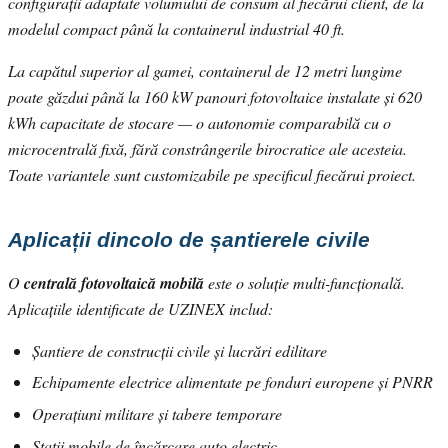
configurații adaptate volumului de consum al fiecărui client, de la
modelul compact până la containerul industrial 40 ft.
La capătul superior al gamei, containerul de 12 metri lungime
poate găzdui până la 160 kW panouri fotovoltaice instalate și 620
kWh capacitate de stocare — o autonomie comparabilă cu o
microcentrală fixă, fără constrângerile birocratice ale acesteia.
Toate variantele sunt customizabile pe specificul fiecărui proiect.
Aplicații dincolo de șantierele civile
O
centrală fotovoltaică mobilă
este o soluție multi-funcțională.
Aplicațiile identificate de UZINEX includ:
Șantiere de construcții civile și lucrări edilitare
Echipamente electrice alimentate pe fonduri europene și PNRR
Operațiuni militare și tabere temporare
Stații mobile de încărcare auto electric