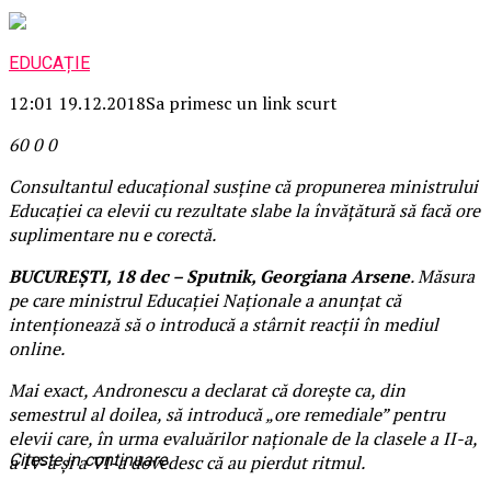
EDUCAȚIE
12:01 19.12.2018
Sa primesc un link scurt
60
0
0
Consultantul educaţional susţine că propunerea ministrului
Educaţiei ca elevii cu rezultate slabe la învăţătură să facă ore
suplimentare nu e corectă.
BUCUREŞTI, 18 dec – Sputnik, Georgiana Arsene
. Măsura
pe care ministrul Educaţiei Naţionale a anunţat că
intenţionează să o introducă a stârnit reacţii în mediul
online.
Mai exact, Andronescu a declarat că doreşte ca, din
semestrul al doilea, să introducă „ore remediale” pentru
elevii care, în urma evaluărilor naţionale de la clasele a II-a,
Citeste in continuare
a IV-a şi a VI-a dovedesc că au pierdut ritmul.