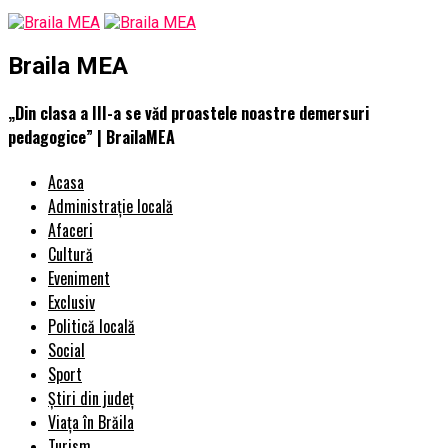
Braila MEA
„Din clasa a III-a se văd proastele noastre demersuri
pedagogice” | BrailaMEA
Acasa
Administrație locală
Afaceri
Cultură
Eveniment
Exclusiv
Politică locală
Social
Sport
Știri din județ
Viața în Brăila
Turism