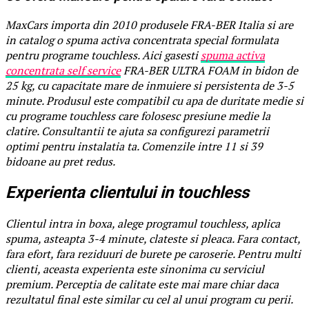
MaxCars importa din 2010 produsele FRA-BER Italia si are
in catalog o spuma activa concentrata special formulata
pentru programe touchless. Aici gasesti
spuma activa
concentrata self service
FRA-BER ULTRA FOAM in bidon de
25 kg, cu capacitate mare de inmuiere si persistenta de 3-5
minute. Produsul este compatibil cu apa de duritate medie si
cu programe touchless care folosesc presiune medie la
clatire. Consultantii te ajuta sa configurezi parametrii
optimi pentru instalatia ta. Comenzile intre 11 si 39
bidoane au pret redus.
Experienta clientului in touchless
Clientul intra in boxa, alege programul touchless, aplica
spuma, asteapta 3-4 minute, clateste si pleaca. Fara contact,
fara efort, fara reziduuri de burete pe caroserie. Pentru multi
clienti, aceasta experienta este sinonima cu serviciul
premium. Perceptia de calitate este mai mare chiar daca
rezultatul final este similar cu cel al unui program cu perii.