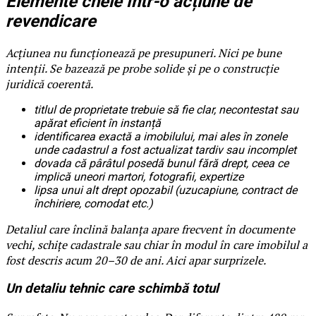
Elemente cheie într-o acțiune de
revendicare
Acțiunea nu funcționează pe presupuneri. Nici pe bune
intenții. Se bazează pe probe solide și pe o construcție
juridică coerentă.
titlul de proprietate trebuie să fie clar, necontestat sau
apărat eficient în instanță
identificarea exactă a imobilului, mai ales în zonele
unde cadastrul a fost actualizat tardiv sau incomplet
dovada că pârâtul posedă bunul fără drept, ceea ce
implică uneori martori, fotografii, expertize
lipsa unui alt drept opozabil (uzucapiune, contract de
închiriere, comodat etc.)
Detaliul care înclină balanța apare frecvent în documente
vechi, schițe cadastrale sau chiar în modul în care imobilul a
fost descris acum 20–30 de ani. Aici apar surprizele.
Un detaliu tehnic care schimbă totul