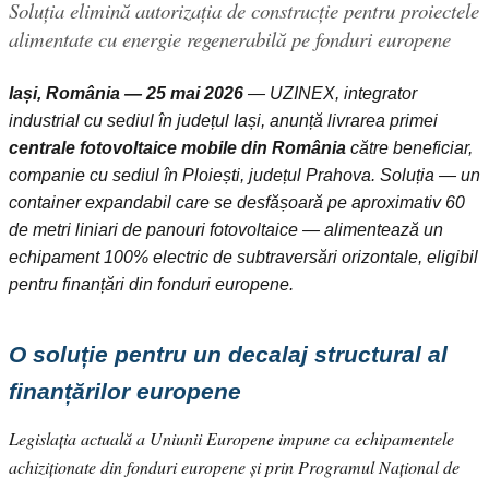
Soluția elimină autorizația de construcție pentru proiectele
alimentate cu energie regenerabilă pe fonduri europene
Iași, România — 25 mai 2026
— UZINEX, integrator
industrial cu sediul în județul Iași, anunță livrarea primei
centrale fotovoltaice mobile din România
către beneficiar,
companie cu sediul în Ploiești, județul Prahova. Soluția — un
container expandabil care se desfășoară pe aproximativ 60
de metri liniari de panouri fotovoltaice — alimentează un
echipament 100% electric de subtraversări orizontale, eligibil
pentru finanțări din fonduri europene.
O soluție pentru un decalaj structural al
finanțărilor europene
Legislația actuală a Uniunii Europene impune ca echipamentele
achiziționate din fonduri europene și prin Programul Național de