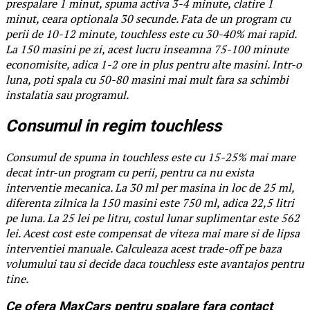
prespalare 1 minut, spuma activa 3-4 minute, clatire 1
minut, ceara optionala 30 secunde. Fata de un program cu
perii de 10-12 minute, touchless este cu 30-40% mai rapid.
La 150 masini pe zi, acest lucru inseamna 75-100 minute
economisite, adica 1-2 ore in plus pentru alte masini. Intr-o
luna, poti spala cu 50-80 masini mai mult fara sa schimbi
instalatia sau programul.
Consumul in regim touchless
Consumul de spuma in touchless este cu 15-25% mai mare
decat intr-un program cu perii, pentru ca nu exista
interventie mecanica. La 30 ml per masina in loc de 25 ml,
diferenta zilnica la 150 masini este 750 ml, adica 22,5 litri
pe luna. La 25 lei pe litru, costul lunar suplimentar este 562
lei. Acest cost este compensat de viteza mai mare si de lipsa
interventiei manuale. Calculeaza acest trade-off pe baza
volumului tau si decide daca touchless este avantajos pentru
tine.
Ce ofera MaxCars pentru spalare fara contact