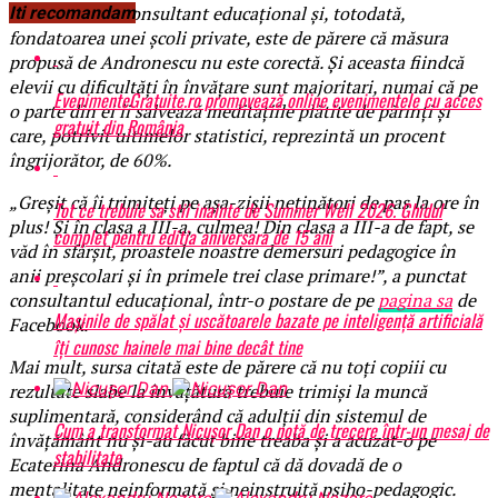
Oana Moraru, consultant educaţional şi, totodată,
Iti recomandam
fondatoarea unei şcoli private, este de părere că măsura
propusă de Andronescu nu este corectă. Şi aceasta fiindcă
elevii cu dificultăţi în învăţare sunt majoritari, numai că pe
EvenimenteGratuite.ro promovează online evenimentele cu acces
o parte din ei îi salvează meditaţiile plătite de părinţi şi
gratuit din România
care, potrivit ultimelor statistici, reprezintă un procent
îngrijorător, de 60%.
„Greşit că îi trimiteţi pe aşa-zişii neţinători de pas la ore în
Tot ce trebuie sa stii inainte de Summer Well 2026. Ghidul
plus! Şi în clasa a III-a, culmea! Din clasa a III-a de fapt, se
complet pentru editia aniversara de 15 ani
văd în sfârşit, proastele noastre demersuri pedagogice în
anii preşcolari şi în primele trei clase primare!”, a punctat
consultantul educaţional, într-o postare de pe
pagina sa
de
Mașinile de spălat și uscătoarele bazate pe inteligență artificială
Facebook.
îți cunosc hainele mai bine decât tine
Mai mult, sursa citată este de părere că nu toţi copiii cu
rezultate slabe la învăţătură trebuie trimişi la muncă
suplimentară, considerând că adulţii din sistemul de
Cum a transformat Nicușor Dan o notă de trecere într-un mesaj de
învăţământ nu şi-au făcut bine treaba şi a acuzat-o pe
stabilitate
Ecaterina Andronescu de faptul că dă dovadă de o
mentalitate neinformată şi neinstruită psiho-pedagogic.