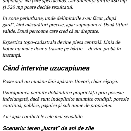
Suprafața. Nu pare spectaculos. Dar diferența dintre 480 mp
și 520 mp poate decide rezultatul.
În zone periurbane, unde delimitările s-au făcut „după
gard”, fără măsurători precise, apar suprapuneri. Două titluri
valide. Două persoane care cred că au dreptate.
Expertiza topo-cadastrală devine piesa centrală. Linia de
hotar nu mai e doar o trasare pe hârtie — devine probă în
instanță.
Când intervine uzucapiunea
Posesorul nu rămâne fără apărare. Uneori, chiar câștigă.
Uzucapiunea permite dobândirea proprietății prin posesie
îndelungată, dacă sunt îndeplinite anumite condiții: posesie
continuă, publică, pașnică și sub nume de proprietar.
Aici apar conflictele cele mai sensibile.
Scenariu: teren „lucrat” de ani de zile