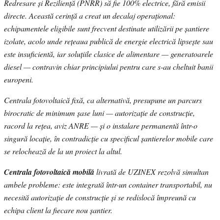
Redresare și Reziliență (PNRR) să fie 100% electrice, fără emisii
directe. Această cerință a creat un decalaj operațional:
echipamentele eligibile sunt frecvent destinate utilizării pe șantiere
izolate, acolo unde rețeaua publică de energie electrică lipsește sau
este insuficientă, iar soluțiile clasice de alimentare — generatoarele
diesel — contravin chiar principiului pentru care s-au cheltuit banii
europeni.
Centrala fotovoltaică fixă, ca alternativă, presupune un parcurs
birocratic de minimum șase luni — autorizație de construcție,
racord la rețea, aviz ANRE — și o instalare permanentă într-o
singură locație, în contradicție cu specificul șantierelor mobile care
se relochează de la un proiect la altul.
Centrala fotovoltaică mobilă
livrată de UZINEX rezolvă simultan
ambele probleme: este integrată într-un container transportabil, nu
necesită autorizație de construcție și se redislocă împreună cu
echipa client la fiecare nou șantier.